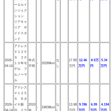
ーエルイ
ンジェク
ション
リアキャ
リア サ
イドスタ
ンド
アドレス
Ｖ１２５
Ｓ ２０
2026-
年式
な
17.80
12.46
8.9万
5.34
１０年モ
-
20289km
04-14
不明
し
万円
万円
円
万円
デル フ
ルノーマ
ル
アドレス
Ｖ１２５
Ｓ Ｒタ
2026-
イヤ新
2010
な
13.98
9.786
6.99
4.194
-
19838km
04-14
品 ドラ
年
し
万円
万円
万円
万円