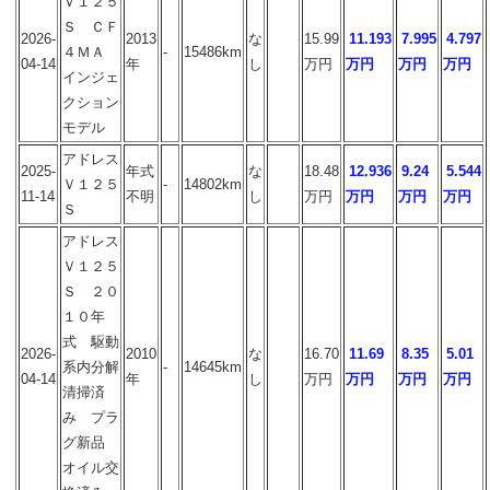
Ｖ１２５
Ｓ ＣＦ
2026-
2013
な
15.99
11.193
7.995
4.797
４ＭＡ
-
15486km
04-14
年
し
万円
万円
万円
万円
インジェ
クション
モデル
アドレス
2025-
年式
な
18.48
12.936
9.24
5.544
Ｖ１２５
-
14802km
11-14
不明
し
万円
万円
万円
万円
Ｓ
アドレス
Ｖ１２５
Ｓ ２０
１０年
式 駆動
2026-
2010
な
16.70
11.69
8.35
5.01
系内分解
-
14645km
04-14
年
し
万円
万円
万円
万円
清掃済
み プラ
グ新品
オイル交