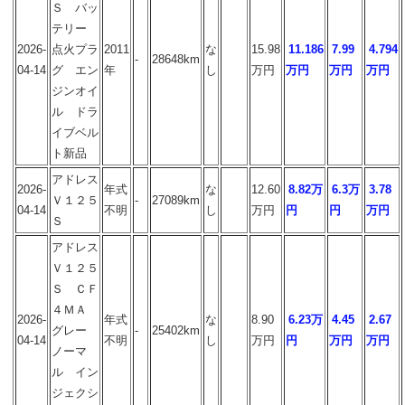
Ｓ バッ
テリー
2026-
点火プラ
2011
な
15.98
11.186
7.99
4.794
-
28648km
04-14
グ エン
年
し
万円
万円
万円
万円
ジンオイ
ル ドラ
イブベル
ト新品
アドレス
2026-
年式
な
12.60
8.82万
6.3万
3.78
Ｖ１２５
-
27089km
04-14
不明
し
万円
円
円
万円
Ｓ
アドレス
Ｖ１２５
Ｓ ＣＦ
４ＭＡ
2026-
年式
な
8.90
6.23万
4.45
2.67
グレー
-
25402km
04-14
不明
し
万円
円
万円
万円
ノーマ
ル イン
ジェクシ