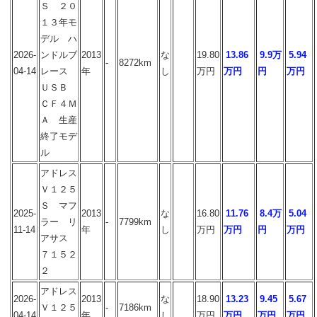
Ｓ ２０
１３年モ
デル ハ
2026-
ンドルブ
2013
な
19.80
13.86
9.9万
5.94
-
8272km
04-14
レース
年
し
万円
万円
円
万円
ＵＳＢ
ＣＦ４Ｍ
Ａ 生産
終了モデ
ル
アドレス
Ｖ１２５
Ｓ マフ
2025-
2013
な
16.80
11.76
8.4万
5.04
ラー リ
-
7799km
11-14
年
し
万円
万円
円
万円
アサス
７１５２
２
アドレス
2026-
2013
な
18.90
13.23
9.45
5.67
Ｖ１２５
-
7186km
04-14
年
し
万円
万円
万円
万円