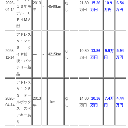
2026-
2013
な
21.80
15.26
10.9
6.54
１３年モ
-
4540km
04-14
年
し
万円
万円
万円
万円
デル Ｃ
Ｆ４ＭＡ
型
アドレス
Ｖ１２５
Ｓ タ
2025-
な
19.80
13.86
9.9万
5.94
イヤ前
―
-
4215km
11-14
し
万円
万円
円
万円
後・バッ
テリー新
品
アドレス
Ｖ１２５
Ｓ テー
2026-
2013
な
14.80
10.36
7.4万
4.44
ルボック
-
- km
04-14
年
し
万円
万円
円
万円
ス スペ
アキーあ
り