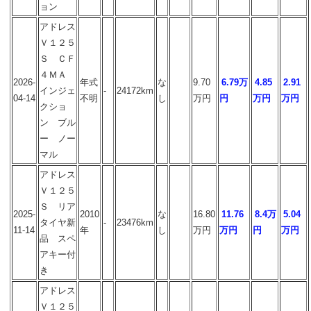
ョン
アドレス
Ｖ１２５
Ｓ ＣＦ
４ＭＡ
2026-
年式
な
9.70
6.79万
4.85
2.91
インジェ
-
24172km
04-14
不明
し
万円
円
万円
万円
クショ
ン ブル
ー ノー
マル
アドレス
Ｖ１２５
Ｓ リア
2025-
2010
な
16.80
11.76
8.4万
5.04
タイヤ新
-
23476km
11-14
年
し
万円
万円
円
万円
品 スペ
アキー付
き
アドレス
Ｖ１２５