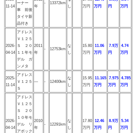
ーナー
-
13372km
11-14
年
し
万円
万円
円
万円
車 前後
タイヤ新
品付き
アドレス
Ｖ１２５
2026-
Ｓ ２０
2011
な
15.80
11.06
7.9万
4.74
-
12753km
04-14
１１年モ
年
し
万円
万円
円
万円
デル ガ
ンメタ
アドレス
2025-
な
15.95
11.165
7.975
4.785
Ｖ１２５
―
-
12400km
11-14
し
万円
万円
万円
万円
Ｓ
アドレス
Ｖ１２５
Ｓ ２０
１０年モ
2026-
2010
な
17.80
12.46
8.9万
5.34
デル リ
-
12291km
04-14
年
し
万円
万円
円
万円
アボック