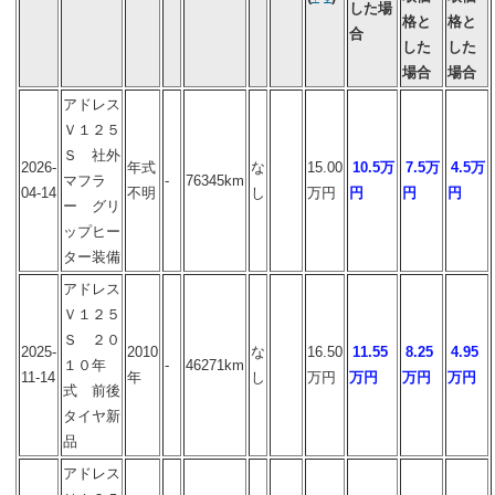
した場
格と
格と
合
した
した
場合
場合
アドレス
Ｖ１２５
Ｓ 社外
2026-
年式
な
15.00
10.5万
7.5万
4.5万
マフラ
-
76345km
04-14
不明
し
万円
円
円
円
ー グリ
ップヒー
ター装備
アドレス
Ｖ１２５
Ｓ ２０
2025-
2010
な
16.50
11.55
8.25
4.95
１０年
-
46271km
11-14
年
し
万円
万円
万円
万円
式 前後
タイヤ新
品
アドレス