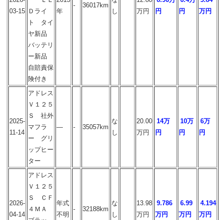
-
36017km
03-15
Ｄライ
年
し
万円
円
円
万円
ト タイ
ヤ新品
バッテリ
ー新品
自賠責保
険付き
アドレス
Ｖ１２５
Ｓ 社外
2025-
な
20.00
14万
10万
6万
マフラ
―
-
35057km
11-14
し
万円
円
円
円
ー グリ
ップヒー
ター
アドレス
Ｖ１２５
Ｓ ＣＦ
2026-
年式
な
13.98
9.786
6.99
4.194
４ＭＡ
-
32188km
04-14
不明
し
万円
万円
万円
万円