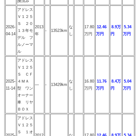
換済み
アドレス
Ｖ１２５
Ｓ ２０
2026-
2013
な
17.80
12.46
8.9万
5.34
１３年モ
-
13523km
04-14
年
し
万円
万円
円
万円
デル フ
ルノーマ
ル
アドレス
Ｖ１２５
Ｓ ＣＦ
2025-
４ＭＡ
な
16.80
11.76
8.4万
5.04
―
-
13429km
11-14
型 ワン
し
万円
万円
円
万円
オーナー
車 リヤ
ＢＯＸ
アドレス
Ｖ１２５
Ｓ １オ
2025-
2012
な
17.80
12.46
8.9万
5.34