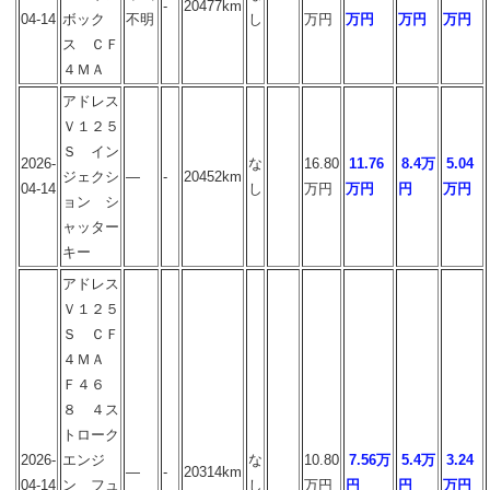
-
20477km
04-14
ボック
不明
し
万円
万円
万円
万円
ス ＣＦ
４ＭＡ
アドレス
Ｖ１２５
Ｓ イン
2026-
な
16.80
11.76
8.4万
5.04
ジェクシ
―
-
20452km
04-14
し
万円
万円
円
万円
ョン シ
ャッター
キー
アドレス
Ｖ１２５
Ｓ ＣＦ
４ＭＡ
Ｆ４６
８ ４ス
トローク
2026-
エンジ
な
10.80
7.56万
5.4万
3.24
―
-
20314km
04-14
ン フュ
し
万円
円
円
万円