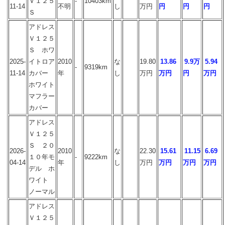
Ｖ１２５
-
10403km
11-14
不明
し
万円
円
円
円
Ｓ
アドレス
Ｖ１２５
Ｓ ホワ
2025-
イトロア
2010
な
19.80
13.86
9.9万
5.94
-
9319km
11-14
カバー
年
し
万円
万円
円
万円
ホワイト
マフラー
カバー
アドレス
Ｖ１２５
Ｓ ２０
2026-
2010
な
22.30
15.61
11.15
6.69
１０年モ
-
9222km
04-14
年
し
万円
万円
万円
万円
デル ホ
ワイト
ノーマル
アドレス
Ｖ１２５