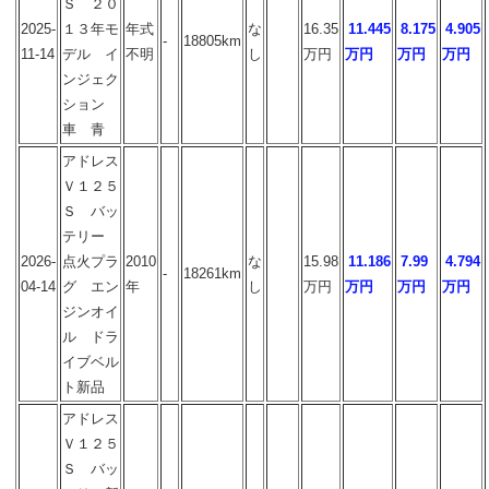
Ｓ ２０
2025-
１３年モ
年式
な
16.35
11.445
8.175
4.905
-
18805km
11-14
デル イ
不明
し
万円
万円
万円
万円
ンジェク
ション
車 青
アドレス
Ｖ１２５
Ｓ バッ
テリー
2026-
点火プラ
2010
な
15.98
11.186
7.99
4.794
-
18261km
04-14
グ エン
年
し
万円
万円
万円
万円
ジンオイ
ル ドラ
イブベル
ト新品
アドレス
Ｖ１２５
Ｓ バッ