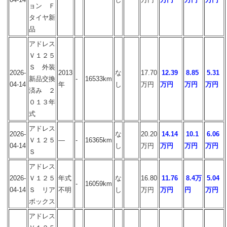
ョン Ｆ
タイヤ新
品
アドレス
Ｖ１２５
Ｓ 外装
2026-
2013
な
17.70
12.39
8.85
5.31
新品交換
-
16533km
04-14
年
し
万円
万円
万円
万円
済み ２
０１３年
式
アドレス
2026-
な
20.20
14.14
10.1
6.06
Ｖ１２５
―
-
16365km
04-14
し
万円
万円
万円
万円
Ｓ
アドレス
2026-
Ｖ１２５
年式
な
16.80
11.76
8.4万
5.04
-
16059km
04-14
Ｓ リア
不明
し
万円
万円
円
万円
ボックス
アドレス