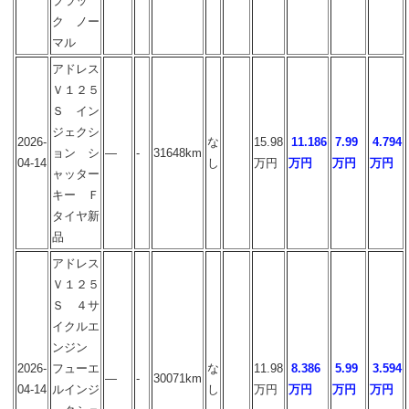
ブラッ
ク ノー
マル
アドレス
Ｖ１２５
Ｓ イン
ジェクシ
2026-
な
15.98
11.186
7.99
4.794
ョン シ
―
-
31648km
04-14
し
万円
万円
万円
万円
ャッター
キー Ｆ
タイヤ新
品
アドレス
Ｖ１２５
Ｓ ４サ
イクルエ
ンジン
2026-
フューエ
な
11.98
8.386
5.99
3.594
―
-
30071km
04-14
ルインジ
し
万円
万円
万円
万円