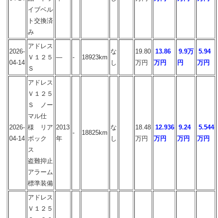
イブベル
ト交換済
み
アドレス
2026-
な
19.80
13.86
9.9万
5.94
Ｖ１２５
―
-
18923km
04-14
し
万円
万円
円
万円
Ｓ
アドレス
Ｖ１２５
Ｓ ノー
マル仕
2026-
様 リア
2013
な
18.48
12.936
9.24
5.544
-
18825km
04-14
ボック
年
し
万円
万円
万円
万円
ス
盗難抑止
アラーム
標準装備
アドレス
Ｖ１２５