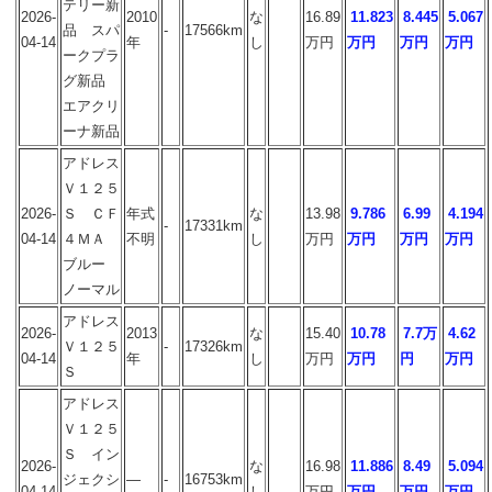
テリー新
2026-
2010
な
16.89
11.823
8.445
5.067
品 スパ
-
17566km
04-14
年
し
万円
万円
万円
万円
ークプラ
グ新品
エアクリ
ーナ新品
アドレス
Ｖ１２５
2026-
Ｓ ＣＦ
年式
な
13.98
9.786
6.99
4.194
-
17331km
04-14
４ＭＡ
不明
し
万円
万円
万円
万円
ブルー
ノーマル
アドレス
2026-
2013
な
15.40
10.78
7.7万
4.62
Ｖ１２５
-
17326km
04-14
年
し
万円
万円
円
万円
Ｓ
アドレス
Ｖ１２５
Ｓ イン
2026-
な
16.98
11.886
8.49
5.094
ジェクシ
―
-
16753km
04-14
し
万円
万円
万円
万円