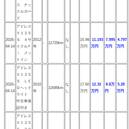
ス ナッ
クルガー
ド
アドレス
Ｖ１２５
2026-
Ｓ ４サ
2012
な
15.99
11.193
7.995
4.797
-
11720km
04-14
イクルＦ
年
し
万円
万円
万円
万円
ｉ メッ
トイン
アドレス
Ｖ１２５
Ｓ ＬＥ
2026-
2010
な
17.60
12.32
8.8万
5.28
Ｄヘッド
-
11690km
04-14
年
し
万円
万円
円
万円
ライト
中古車保
証付き
アドレス
Ｖ１２５