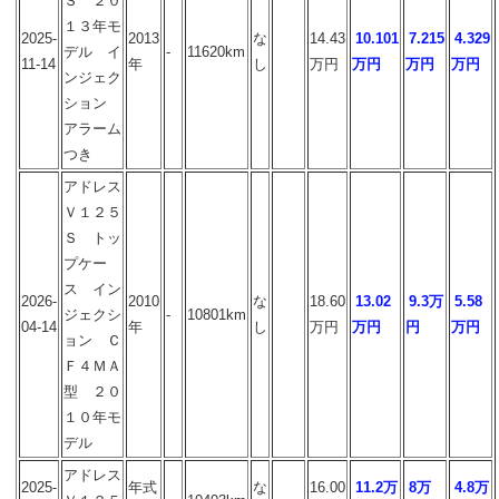
Ｓ ２０
１３年モ
2025-
2013
な
14.43
10.101
7.215
4.329
デル イ
-
11620km
11-14
年
し
万円
万円
万円
万円
ンジェク
ション
アラーム
つき
アドレス
Ｖ１２５
Ｓ トッ
プケー
ス イン
2026-
2010
な
18.60
13.02
9.3万
5.58
ジェクシ
-
10801km
04-14
年
し
万円
万円
円
万円
ョン Ｃ
Ｆ４ＭＡ
型 ２０
１０年モ
デル
アドレス
2025-
年式
な
16.00
11.2万
8万
4.8万