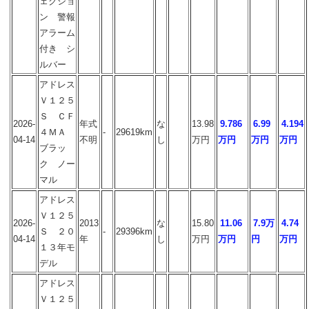
ェクショ
ン 警報
アラーム
付き シ
ルバー
アドレス
Ｖ１２５
Ｓ ＣＦ
2026-
年式
な
13.98
9.786
6.99
4.194
４ＭＡ
-
29619km
04-14
不明
し
万円
万円
万円
万円
ブラッ
ク ノー
マル
アドレス
Ｖ１２５
2026-
2013
な
15.80
11.06
7.9万
4.74
Ｓ ２０
-
29396km
04-14
年
し
万円
万円
円
万円
１３年モ
デル
アドレス
Ｖ１２５