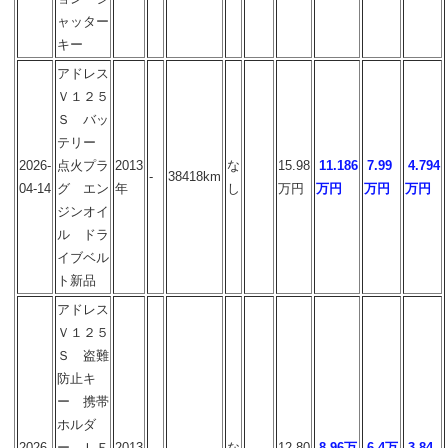
ャッター
キー
アドレス
Ｖ１２５
Ｓ バッ
テリー
2026-
点火プラ
2013
な
15.98
11.186
7.99
4.794
-
38418km
04-14
グ エン
年
し
万円
万円
万円
万円
ジンオイ
ル ドラ
イブベル
ト新品
アドレス
Ｖ１２５
Ｓ 盗難
防止キ
ー 携帯
ホルダ
2026-
ー ＬＥ
2013
な
12.80
8.96万
6.4万
3.84