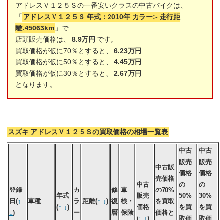
アドレスＶ１２５Ｓの一番安いクラスの中古バイクは、
「
アドレスＶ１２５Ｓ 年式：2010年 カラー:- 走行距
離:45063km
」で
店頭販売価格は、
8.9万円
です。
買取価格が仮に70％とすると、
6.23万円
買取価格が仮に50％とすると、
4.45万円
買取価格が仮に30％とすると、
2.67万円
となります。
スズキ アドレスＶ１２５Ｓの買取価格の相場一覧表
中古
中古
販売
販売
中古販
価格
価格
売価格
中古
の
の
登録
カ
修
車
の70%
年式
販売
50%
30%
日(
↑
車種
ラ
距離(
↑
↓
)
復
検・
を買取
(
↑
↓
)
価格
を買
を買
↓
)
ー
暦
保険
価格と
(
↑
↓
)
取価
取価