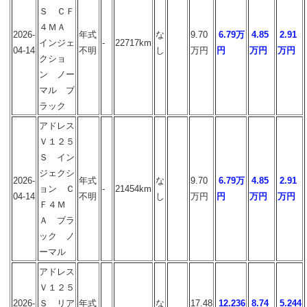
Ｓ ＣＦ
４ＭＡ
2026-
年式
な
9.70
6.79万
4.85
2.91
インジェ
-
22717km
04-14
不明
し
万円
円
万円
万円
クショ
ン ノー
マル ブ
ラック
アドレス
Ｖ１２５
Ｓ イン
ジェクシ
2026-
年式
な
9.70
6.79万
4.85
2.91
ョン Ｃ
-
21454km
04-14
不明
し
万円
円
万円
万円
Ｆ４Ｍ
Ａ ブラ
ック ノ
ーマル
アドレス
Ｖ１２５
2026-
Ｓ リア
年式
な
17.48
12.236
8.74
5.244