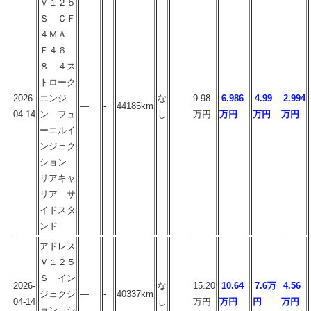
Ｖ１２５
Ｓ ＣＦ
４ＭＡ
Ｆ４６
８ ４ス
トローク
2026-
エンジ
な
9.98
6.986
4.99
2.994
―
-
44185km
04-14
ン フュ
し
万円
万円
万円
万円
ーエルイ
ンジェク
ション
リアキャ
リア サ
イドスタ
ンド
アドレス
Ｖ１２５
Ｓ イン
2026-
な
15.20
10.64
7.6万
4.56
ジェクシ
―
-
40337km
04-14
し
万円
万円
円
万円
ョン シ