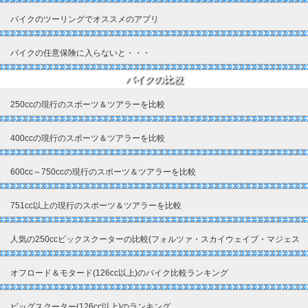
バイクのツーリングでオススメのアプリ
バイクの任意保険に入らないと・・・
バイクの比較
250ccの現行のスポーツ＆ツアラーを比較
400ccの現行のスポーツ＆ツアラーを比較
600cc～750ccの現行のスポーツ＆ツアラーを比較
751cc以上の現行のスポーツ＆ツアラーを比較
人気の250ccビックスクーターの比較(フォルツァ・スカイウェイブ・マジェス
ティ)
オフロード＆モタード(126cc以上)のバイク比較ランキング
ビッグスクーター(126cc以上)のランキング