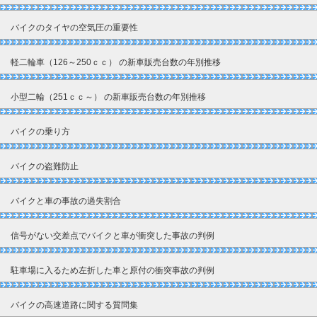
バイクのタイヤの空気圧の重要性
軽二輪車（126～250ｃｃ） の新車販売台数の年別推移
小型二輪（251ｃｃ～） の新車販売台数の年別推移
バイクの乗り方
バイクの盗難防止
バイクと車の事故の過失割合
信号がない交差点でバイクと車が衝突した事故の判例
駐車場に入るため左折した車と原付の衝突事故の判例
バイクの高速道路に関する質問集