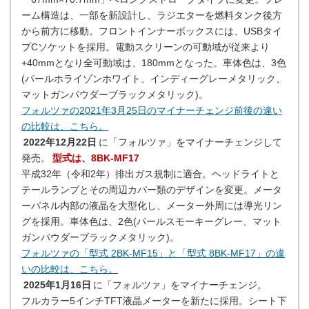
ーム構造は、一部を新設計し、ラジエターを燃料タンク後方
から前方に移動。フロントインナーボックスには、USBタイ
プCソケットを採用。電動スクリーンの可動域が従来より
+40mmとなり全可動域は、180mmとなった。車体色は、3色
(パールホライゾンホワイト、インディーグレーメタリック、
マットガンパウダーブラックメタリック)。
フォルツァの2021年3月25日のマイナーチェンジ前後の違い
の比較は、こちら。
2022年12月22日
に「フォルツァ」をマイナーチェンジして
発売。
型式は、8BK-MF17
平成32年（令和2年）排出ガス規制に適合。ヘッドライトと
テールランプとその周辺カバー類のデザインを変更。メータ
ーパネル内部の液晶を大型化し、メーター外周には導光リン
グを採用。車体色は、2色(パールスモーキーグレー、マット
ガンパウダーブラックメタリック)。
フォルツァの「型式 2BK-MF15」と「型式 8BK-MF17」の違
いの比較は、こちら。
2025年1月16日
に「フォルツァ」をマイナーチェンジ。
フルカラー5インチTFT液晶メーターを新たに採用。シート下