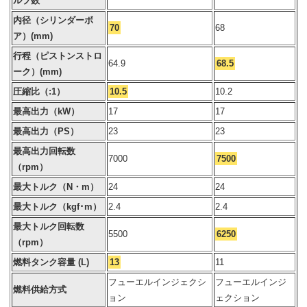
ルブ数
内径（シリンダーボ
70
68
ア）(mm)
行程（ピストンストロ
64.9
68.5
ーク）(mm)
圧縮比（:1）
10.5
10.2
最高出力（kW）
17
17
最高出力（PS）
23
23
最高出力回転数
7000
7500
（rpm）
最大トルク（N・m）
24
24
最大トルク（kgf･m）
2.4
2.4
最大トルク回転数
5500
6250
（rpm）
燃料タンク容量 (L)
13
11
フューエルインジェクシ
フューエルインジ
燃料供給方式
ョン
ェクション