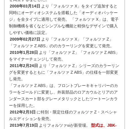
2008年03月14日
より「フォルツァ X」をタイプ追加すると
同時にオーディオシステムを搭載した「オーディオパッケー
ジ」を全タイプに適用して発売。 「フォルツァ X」は、電子
制御機構を省くなどシンプルな機能と軽快なデザインで購入
しやすい価格に設定。
2009年02月27日
より「フォルツァ X」「フォルツァ Z」
「フォルツァ Z ABS」ののカラーリングを変更して発売。
2010年1月28日
より「フォルツァ Z」「フォルツァ Z ABS」
をマイナーチェンジして発売。
2011年2月24日
より「フォルツァ Z」シリーズのカラーリン
グを変更するともに「フォルツァ Z ABS」の仕様を一部変更
し発売。
「フォルツァ Z ABS」は、フロントブレーキキャリパーのカ
ラーをゴールドに変更し、外装部品のロアカウルとリアのア
ンダースカート部をグレーメタリックとしたツートーンカラ
ーを採用した。
2012年2月3日
に特別・限定仕様のフォルツァ Z・スペシャ
ルエディションを発売。
2013年7月19日
よりフォルツァsiが新登場。
型式は、JBK-