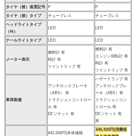
タイヤ（後）速度記号
P
P
タイヤ（後）タイプ
チューブレス
チューブレス
ヘッドライトタイプ
LED
LED
（Hi）
テールライトタイプ
LED
LED
燃料計 有
燃料計 有
エンジン回転計 有
メーター表示
時計 有
時計 有
ツイントリップ 有
ツイントリップ 有
ハザードランプ 有
アンチロックブレーキ
アンチロックブレ
（ABS） 有
ーキ（ABS）有
車両装備
トラクションコントロー
トラクションコン
ル 有
トロール 有
DCソケット 有
DCソケット 有
有
646,920円(消費税
642,600円(本体価格