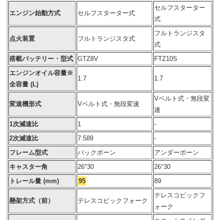
セルフスターター
エンジン始動方式
セルフスターター式
式
フルトランジスタ
点火装置
フルトランジスタ式
式
搭載バッテリー・型式
GTZ8V
FTZ10S
エンジンオイル容量※
1.7
1.7
全容量 (L)
Vベルト式・無段変
変速機形式
Vベルト式・無段変速
速
1次減速比
1
-
2次減速比
7.589
-
フレーム型式
バックボーン
アンダーボーン
キャスター角
26°30
26°30
トレール量 (mm)
95
89
テレスコピックフ
懸架方式（前）
テレスコピックフォーク
ォーク