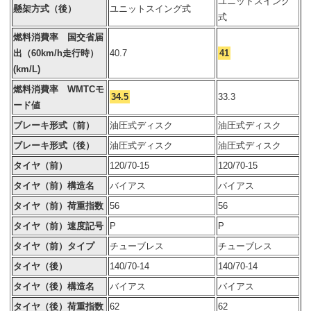
ユニットスイング
懸架方式（後）
ユニットスイング式
式
燃料消費率 国交省届
出（60km/h走行時）
40.7
41
(km/L)
燃料消費率 WMTCモ
34.5
33.3
ード値
ブレーキ形式（前）
油圧式ディスク
油圧式ディスク
ブレーキ形式（後）
油圧式ディスク
油圧式ディスク
タイヤ（前）
120/70-15
120/70-15
タイヤ（前）構造名
バイアス
バイアス
タイヤ（前）荷重指数
56
56
タイヤ（前）速度記号
P
P
タイヤ（前）タイプ
チューブレス
チューブレス
タイヤ（後）
140/70-14
140/70-14
タイヤ（後）構造名
バイアス
バイアス
タイヤ（後）荷重指数
62
62