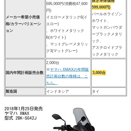
抜き本体価格
595,000円/消費税47,600
599,000円)
円)
パールホライゾン
メーカー希望小売価
イエローメタリック6(イ
ホワイト、
格/カラーバリエーシ
エロー)
マットガンパウダ
ョン
、ホワイトメタリック
ーブラックメタリ
6(ホワイト)
ック、
、マットグレーメタリッ
アステロイドブラ
ク3(マットグレー)
ックメタリック
2,000台
※
ヤマハ XMAXの年間販
国内年間計画販売台数
3,000台
売計画台数の推移は、こ
ちら。
製造国
インドネシア
タイ