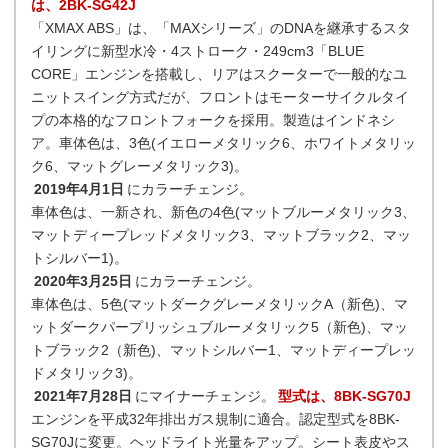
は、2BK-SG42J
「XMAX ABS」は、「MAXシリーズ」のDNAを継承するスタ
イリングに新型水冷・4ストローク・249cm3「BLUE
CORE」エンジンを搭載し、リアはスクーターで一般的なユ
ニットスイング方式だが、フロントはモーターサイクルタイ
プの本格的なフロントフォークを採用。製造はインドネシ
ア。車体色は、3色(イエローメタリック6、ホワイトメタリッ
ク6、マットグレーメタリック3)。
2019年4月1日
にカラーチェンジ。
車体色は、一新され、新色の4色(マットブルーメタリック3、
マットディープレッドメタリック3、マットブラック2、マッ
トシルバー1)。
2020年3月25日
にカラーチェンジ。
車体色は、5色(マットダークグレーメタリックA（新色)、マ
ットダークパープリッシュブルーメタリック5（新色)、マッ
トブラック2（新色)、マットシルバー1、マットディープレッ
ドメタリック3)。
2021年7月28日
にマイナーチェンジ。
型式は、8BK-SG70J
エンジンを平成32年排出ガス規制に適合。認定型式を8BK-
SG70Jに変更。ヘッドライト光量をアップ。シート表皮やス