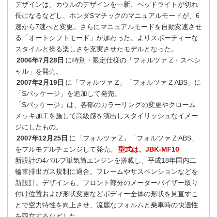
デザインは、カウルのデザインを一新、ヘッドライトが切れ
長になるなどし、ホンダSマチックのマニュアルモードが、6
速から7速へと変更。さらにマニュアルモードを自動変速させ
る「オートシフトモード」が加わった。よりスポーティーな
スタイルと操る楽しさを充実させたモデルとなった。
2006年7月28日
に特別・限定仕様の「フォルツァ Z・スペシ
ャル」を発売。
2007年2月19日
に「フォルツァ Z」「フォルツァ Z ABS」に
「Sパッケージ」を追加して発売。
「Sパッケージ」は、各部のカラーリングの変更やクローム
メッキ加工を施して高級感を演出しスタイリッシュなイメー
ジにしたもの。
2007年12月25日
に「フォルツァ Z」「フォルツァ Z ABS」
をフルモデルチェンジして発売。
型式は、JBK-MF10
新設計の4バルブ単気筒エンジンを搭載し、平成18年国内二
輪車排出ガス規制に適合。フレームやサスペンションなどを
新設計。デザインも、フロント部分のメーターバイザー取り
付け位置および形状変更などボディー全体の形状を見直すこ
とで空力特性を向上させ、流麗なフォルムと乗車時の快適性
を両立するなどした。