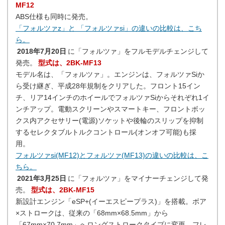
MF12
ABS仕様も同時に発売。
「フォルツァz」と 「フォルツァsi」の違いの比較は、こち
ら。
2018年7月20日
に「フォルツァ」をフルモデルチェンジして
発売。
型式は、2BK-MF13
モデル名は、「フォルツァ」。エンジンは、フォルツァSiか
ら受け継ぎ、平成28年規制をクリアした。フロント15イン
チ、リア14インチのホイールでフォルツァSiからそれぞれ1イ
ンチアップ。電動スクリーンやスマートキー、フロントボッ
クス内アクセサリー(電源)ソケットや後輪のスリップを抑制
するセレクタブルトルクコントロール(オンオフ可能)も採
用。
フォルツァsi(MF12)とフォルツァ(MF13)の違いの比較は、こ
ちら。
2021年3月25日
に「フォルツァ」をマイナーチェンジして発
売。
型式は、2BK-MF15
新設計エンジン「eSP+(イーエスピープラス)」を搭載。ボア
×ストロークは、従来の「68mm×68.5mm」から
「67mm×70.7mm」へロングストロークタイプに変更。フレ