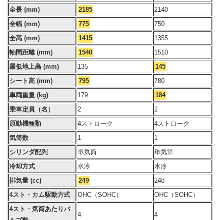
全長 (mm)
2185
2140
全幅 (mm)
775
750
全高 (mm)
1415
1355
軸間距離 (mm)
1540
1510
最低地上高 (mm)
135
145
シート高 (mm)
795
780
車両重量 (kg)
179
184
乗車定員（名）
2
2
原動機種類
4ストローク
4ストローク
気筒数
1
1
シリンダ配列
単気筒
単気筒
冷却方式
水冷
水冷
排気量 (cc)
249
248
4スト・カム駆動方式
OHC（SOHC）
OHC（SOHC）
4スト・気筒あたりバ
4
4