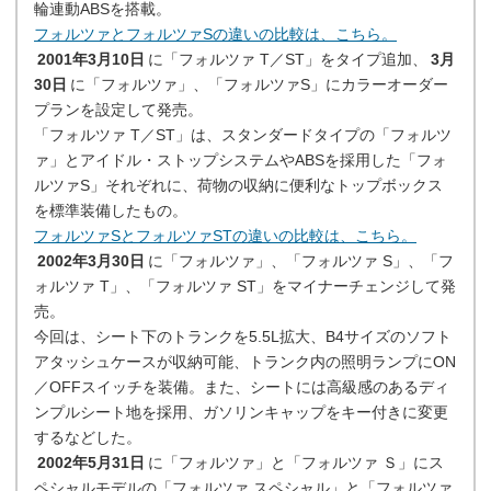
輪連動ABSを搭載。
フォルツァとフォルツァSの違いの比較は、こちら。
2001年3月10日
に「フォルツァ T／ST」をタイプ追加、
3月
30日
に「フォルツァ」、「フォルツァS」にカラーオーダー
プランを設定して発売。
「フォルツァ T／ST」は、スタンダードタイプの「フォルツ
ァ」とアイドル・ストップシステムやABSを採用した「フォ
ルツァS」それぞれに、荷物の収納に便利なトップボックス
を標準装備したもの。
フォルツァSとフォルツァSTの違いの比較は、こちら。
2002年3月30日
に「フォルツァ」、「フォルツァ S」、「フ
ォルツァ T」、「フォルツァ ST」をマイナーチェンジして発
売。
今回は、シート下のトランクを5.5L拡大、B4サイズのソフト
アタッシュケースが収納可能、トランク内の照明ランプにON
／OFFスイッチを装備。また、シートには高級感のあるディ
ンプルシート地を採用、ガソリンキャップをキー付きに変更
するなどした。
2002年5月31日
に「フォルツァ」と「フォルツァ Ｓ」にス
ペシャルモデルの「フォルツァ スペシャル」と「フォルツァ