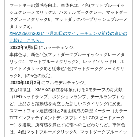
マートキーの質感を向上。車体色は、4色(マットブルーイッ
シュグレーメタリック3、パステルダークグレー、マットダー
クグレーメタリック8、マットダックパープリッシュブルーメ
タリック5)。
XMAX250の2021年7月28日のマイナーチェンジ前後の違いの
比較は、こちら。
2022年9月8日
にカラーチェンジ。
車体色は、新色4色(マットダークブルーイッシュグレーメタ
リック4、マットブルーメタリック3、レッドソリッドH、ホ
ワイトメタリック6)と従来色1色(マットダークグレーメタリ
ック8、)の5色の設定。
2023年10月2日
にフルモデルチェンジ。
主な特徴は、XMAXの存在を印象付けるXモチーフの灯火類
（LEDヘッドランプ、ポジションランプ、テールランプ）な
ど、上品さと躍動感を両立した新しいスタイリングに変更。
スマートフォン連携機能と2画面構成の新型メーター（カラー
TFTインフォテイメントディスプレイとLCDスピードメータ
ー）を搭載。所有感を満たす細部へのこだわりなど。車体色
は、4色(マットブルーメタリック3、マットダークブルーイッ