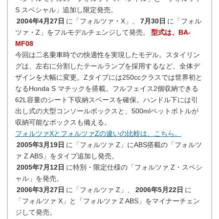
S スペシャル」追加し限定発売。
2004年4月27日
に「フォルツァ・X」、
7月30日
に「フォル
ツァ・Z」をフルモデルチェンジして発売。
型式は、BA-
MF08
今回は二名乗車時での快適性を実現したモデル。スタイリン
グは、左右に分割したテールランプを採用するなど、全体デ
ザインを大幅に変更。Zタイプには250ccクラスでは世界初と
なるHonda S マチックを搭載。フルフェイス2個収納できる
62L容量のシート下収納スペースを確保。ハンドル下には引
出し式の大型コンソールボックスと、500mlペットボトルが
収納可能なボックスも備える。
フォルツァXとフォルツァZの違いの比較は、こちら。
2005年3月19日
に「フォルツァ Z」にABS搭載の「フォルツ
ァ Z ABS」をタイプ追加し発売。
2005年7月12日
に特別・限定仕様の「フォルツァ Z・スペシ
ャル」を発売。
2006年3月27日
に「フォルツァ Z」、
2006年5月22日
に
「フォルツァ X」と「フォルツァ Z ABS」をマイナーチェン
ジして発売。