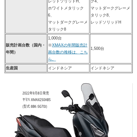
レッドソリッドH、
ク4、
ホワイトメタリック
マットダークグレーメ
6、
タリック8、
マットダークグレーメ
レッドソリッドH
タリック8
1,000台
販売計画台数（国内・
※
XMAXの年間販売計
1,500台
年間）
画台数の推移は、こち
ら。
生産国
インドネシア
インドネシア