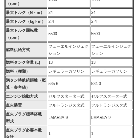
（rpm）
最大トルク（N・m）
24
24
最大トルク（kgf･m）
2.4
2.4
最大トルク回転数
5500
5500
（rpm）
フューエルインジェク
フューエルインジェク
燃料供給方式
ション
ション
燃料タンク容量 (L)
13
13
燃料（種類）
レギュラーガソリン
レギュラーガソリン
満タン時航続距離（概
535.6
534.3
算・参考値）
エンジン始動方式
セルフスターター式
セルフスターター式
点火装置
フルトランジスタ式
フルトランジスタ式
点火プラグ標準搭載・
LMAR8A-9
LMAR8A-9
型式
点火プラグ必要本数・
1
1
合計