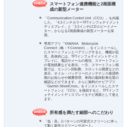
スマートフォン連携機能と2画面構
成の新型メーター
「Communication Control Unit（CCU）」を内蔵
した、「4.2インチカラーTFTインフォテイメント
ディスプレイ」と「3.2インチLCDスピードメー
ター」からなる2画面構成の新型メーターを採
用。
専用アプリ「YAMAHA Motorcycle
Connect（略：Y-Connect）」をインストールし
たスマートフォンとペアリングすると、機能が拡
充。具体的には、TFTインフォテイメントディス
プレイに、電話やメールの着信、スマートフォン
の電池残量などを表示。一方、スマートフォン画
面では、エンジン回転数、スロットル開度などの
表示、オイル・バッテリーのメンテナンス推奨時
期のお知らせや燃費管理、車両の最終駐車位置の
確認などができます。さらに無料のナビアプリ
「Garmin StreetCross」をインストールしたスマ
ートフォンと「CCU」を接続すると、TFTインフ
ォテイメントディスプレイをナビ画面として使え
ます。
所有感を満たす細部へのこだわり
「低・高」2パターンの可変式スクリーンに伴っ
て動く新作スクリーンサポート。