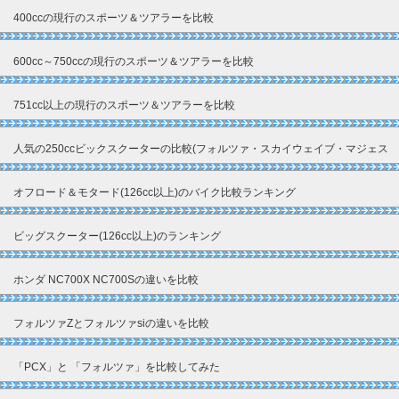
400ccの現行のスポーツ＆ツアラーを比較
600cc～750ccの現行のスポーツ＆ツアラーを比較
751cc以上の現行のスポーツ＆ツアラーを比較
人気の250ccビックスクーターの比較(フォルツァ・スカイウェイブ・マジェス
ティ)
オフロード＆モタード(126cc以上)のバイク比較ランキング
ビッグスクーター(126cc以上)のランキング
ホンダ NC700X NC700Sの違いを比較
フォルツァZとフォルツァsiの違いを比較
「PCX」と 「フォルツァ」を比較してみた