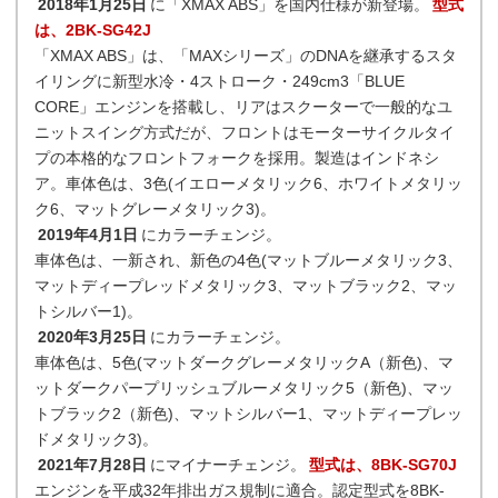
2018年1月25日
に「XMAX ABS」を国内仕様が新登場。
型式
は、2BK-SG42J
「XMAX ABS」は、「MAXシリーズ」のDNAを継承するスタ
イリングに新型水冷・4ストローク・249cm3「BLUE
CORE」エンジンを搭載し、リアはスクーターで一般的なユ
ニットスイング方式だが、フロントはモーターサイクルタイ
プの本格的なフロントフォークを採用。製造はインドネシ
ア。車体色は、3色(イエローメタリック6、ホワイトメタリッ
ク6、マットグレーメタリック3)。
2019年4月1日
にカラーチェンジ。
車体色は、一新され、新色の4色(マットブルーメタリック3、
マットディープレッドメタリック3、マットブラック2、マッ
トシルバー1)。
2020年3月25日
にカラーチェンジ。
車体色は、5色(マットダークグレーメタリックA（新色)、マ
ットダークパープリッシュブルーメタリック5（新色)、マッ
トブラック2（新色)、マットシルバー1、マットディープレッ
ドメタリック3)。
2021年7月28日
にマイナーチェンジ。
型式は、8BK-SG70J
エンジンを平成32年排出ガス規制に適合。認定型式を8BK-