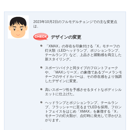
2023年10月2日のフルモデルチェンジでの主な変更点
は、
デザインの変更
「XMAX」の存在を印象付ける「X」モチーフの
灯火類（LEDヘッドランプ、ポジションランプ、
テールランプ）など、上品さと躍動感を両立した
新スタイリング。
スポーツバイクと同タイプのフロントフォーク
や、「MAXシリーズ」の象徴であるブーメランモ
チーフのサイドカバーは、その存在感をより強調
したデザインに変更。
高いスポーツ性を予感させるタイトなボディシル
エットに仕上げた。
ヘッドランプとポジションランプ、テールラン
プ、フラッシャーに至るまでLEDを採用。フロン
トフェイスをはじめ「XMAX」を象徴する「X」
モチーフの灯火類が、点灯時に発光して浮かび上
がります。