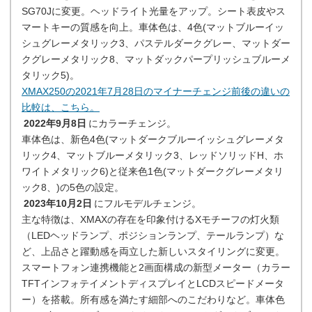
SG70Jに変更。ヘッドライト光量をアップ。シート表皮やス
マートキーの質感を向上。車体色は、4色(マットブルーイッ
シュグレーメタリック3、パステルダークグレー、マットダー
クグレーメタリック8、マットダックパープリッシュブルーメ
タリック5)。
XMAX250の2021年7月28日のマイナーチェンジ前後の違いの
比較は、こちら。
2022年9月8日
にカラーチェンジ。
車体色は、新色4色(マットダークブルーイッシュグレーメタ
リック4、マットブルーメタリック3、レッドソリッドH、ホ
ワイトメタリック6)と従来色1色(マットダークグレーメタリ
ック8、)の5色の設定。
2023年10月2日
にフルモデルチェンジ。
主な特徴は、XMAXの存在を印象付けるXモチーフの灯火類
（LEDヘッドランプ、ポジションランプ、テールランプ）な
ど、上品さと躍動感を両立した新しいスタイリングに変更。
スマートフォン連携機能と2画面構成の新型メーター（カラー
TFTインフォテイメントディスプレイとLCDスピードメータ
ー）を搭載。所有感を満たす細部へのこだわりなど。車体色