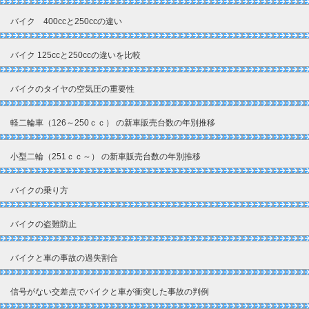
バイク 400ccと250ccの違い
バイク 125ccと250ccの違いを比較
バイクのタイヤの空気圧の重要性
軽二輪車（126～250ｃｃ） の新車販売台数の年別推移
小型二輪（251ｃｃ～） の新車販売台数の年別推移
バイクの乗り方
バイクの盗難防止
バイクと車の事故の過失割合
信号がない交差点でバイクと車が衝突した事故の判例