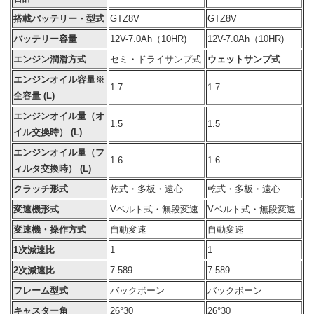
搭載バッテリー・型式
GTZ8V
GTZ8V
バッテリー容量
12V-7.0Ah（10HR)
12V-7.0Ah（10HR)
エンジン潤滑方式
セミ・ドライサンプ式
ウェットサンプ式
エンジンオイル容量※
1.7
1.7
全容量 (L)
エンジンオイル量（オ
1.5
1.5
イル交換時） (L)
エンジンオイル量（フ
1.6
1.6
ィルタ交換時） (L)
クラッチ形式
乾式・多板・遠心
乾式・多板・遠心
変速機形式
Vベルト式・無段変速
Vベルト式・無段変速
変速機・操作方式
自動変速
自動変速
1次減速比
1
1
2次減速比
7.589
7.589
フレーム型式
バックボーン
バックボーン
キャスター角
26°30
26°30