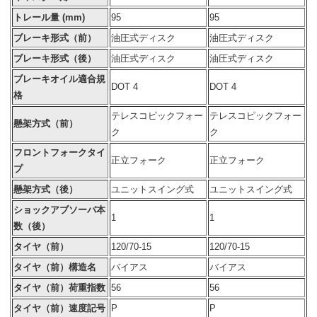
トレール量 (mm)
95
95
ブレーキ形式（前）
油圧式ディスク
油圧式ディスク
ブレーキ形式（後）
油圧式ディスク
油圧式ディスク
ブレーキオイル適合規
DOT 4
DOT 4
格
テレスコピックフォー
テレスコピックフォー
懸架方式（前）
ク
ク
フロントフォークタイ
正立フォーク
正立フォーク
プ
懸架方式（後）
ユニットスイング式
ユニットスイング式
ショックアブソーバ本
1
1
数（後）
タイヤ（前）
120/70-15
120/70-15
タイヤ（前）構造名
バイアス
バイアス
タイヤ（前）荷重指数
56
56
タイヤ（前）速度記号
P
P