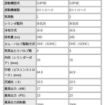
原動機型式
G3P9E
G3P9E
原動機種類
4ストローク
4ストローク
気筒数
1
1
シリンダ配列
単気筒
単気筒
冷却方式
水冷
水冷
排気量 (cc)
249
249
カム・バルブ駆動方式
OHC（SOHC）
OHC（SOHC）
気筒あたりバルブ数
4
4
内径（シリンダーボ
70
70
ア）(mm)
行程（ピストンストロ
64.9
64.9
ーク）(mm)
圧縮比（:1）
10.5
10.5
最高出力（kW）
17
17
最高出力（PS）
23
23
最高出力回転数
7000
7000