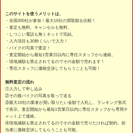
このサイトを使うメリットは、
・全国300社が参加！最大10社の買取額を比較！
・査定も無料。キャンセルも無料。
・しつこい電話も無くネットで完結。
・入力項目も30秒くらいで入力！
・バイクの写真で査定！
・査定開始から最短1営業日以内に専任スタッフから連絡。
・現地減額も禁止されてるのでその金額で売れます！
・専任スタッフに価格交渉してもらうことも可能！
無料査定の流れ
①入力して申し込み
②その後バイクの写真を取って送る
③最大10社の業者が買い取りたい金額で入札し、ランキング形式
で表示。査定開始から最短1営業日以内に専任スタッフから専用チ
ャット上で連絡。
④現地減額も禁止されてるのでその金額で売りたければ契約。担
当者に価格交渉してもらうことも可能。