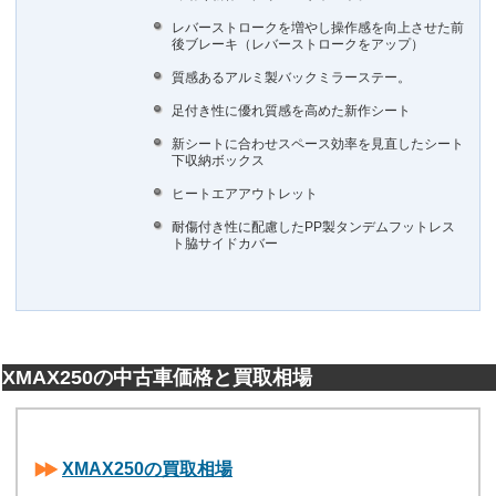
レバーストロークを増やし操作感を向上させた前
後ブレーキ（レバーストロークをアップ）
質感あるアルミ製バックミラーステー。
足付き性に優れ質感を高めた新作シート
新シートに合わせスペース効率を見直したシート
下収納ボックス
ヒートエアアウトレット
耐傷付き性に配慮したPP製タンデムフットレス
ト脇サイドカバー
XMAX250の中古車価格と買取相場
XMAX250の買取相場