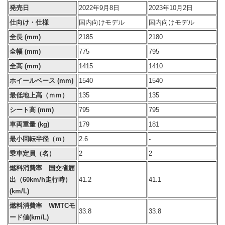
発売日
2022年9月8日
2023年10月2日
仕向け・仕様
国内向けモデル
国内向けモデル
全長 (mm)
2185
2180
全幅 (mm)
775
795
全高 (mm)
1415
1410
ホイールベース (mm)
1540
1540
最低地上高（ｍｍ）
135
135
シート高 (mm)
795
795
車両重量 (kg)
179
181
最小回転半径（ｍ）
2.6
-
乗車定員（名）
2
2
燃料消費率 国交省届
出（60km/h走行時）
41.2
41.1
(km/L)
燃料消費率 WMTCモ
33.8
33.8
ード値(km/L)