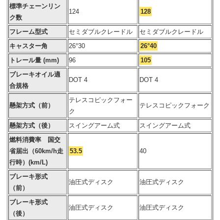
標準チェーンリン
124
128
ク数
フレーム型式
セミダブルクレードル
セミダブルクレードル
キャスター角
26°30
26°40
トレール量 (mm)
96
105
ブレーキオイル適
DOT 4
DOT 4
合規格
テレスコピックフォー
懸架方式（前）
テレスコピックフォーク
ク
懸架方式（後）
スイングアーム式
スイングアーム式
燃料消費率 国交
省届出（60km/h走
53.5
40
行時）(km/L)
ブレーキ形式
油圧式ディスク
油圧式ディスク
（前）
ブレーキ形式
油圧式ディスク
油圧式ディスク
（後）