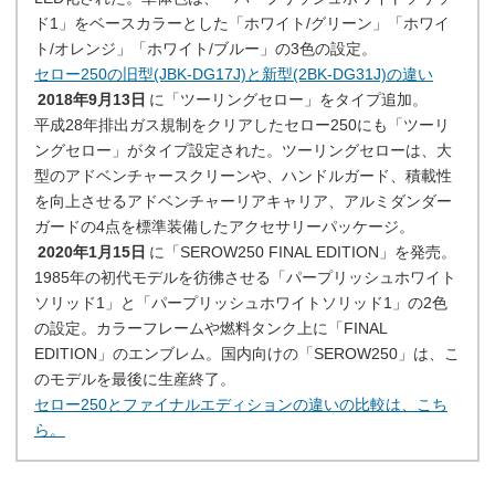
ド1」をベースカラーとした「ホワイト/グリーン」「ホワイ
ト/オレンジ」「ホワイト/ブルー」の3色の設定。
セロー250の旧型(JBK-DG17J)と新型(2BK-DG31J)の違い
2018年9月13日
に「ツーリングセロー」をタイプ追加。
平成28年排出ガス規制をクリアしたセロー250にも「ツーリ
ングセロー」がタイプ設定された。ツーリングセローは、大
型のアドベンチャースクリーンや、ハンドルガード、積載性
を向上させるアドベンチャーリアキャリア、アルミダンダー
ガードの4点を標準装備したアクセサリーパッケージ。
2020年1月15日
に「SEROW250 FINAL EDITION」を発売。
1985年の初代モデルを彷彿させる「パープリッシュホワイト
ソリッド1」と「パープリッシュホワイトソリッド1」の2色
の設定。カラーフレームや燃料タンク上に「FINAL
EDITION」のエンブレム。国内向けの「SEROW250」は、こ
のモデルを最後に生産終了。
セロー250とファイナルエディションの違いの比較は、こち
ら。