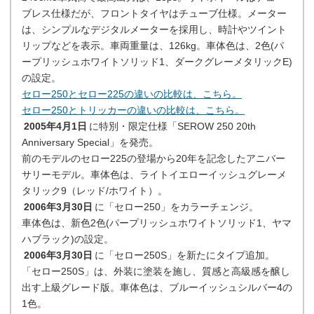
ブレス仕様だが、フロントタイヤはチューブ仕様。メーター
は、シンプルなデジタルメーターを採用し、時計やツイント
リップなどを表示。車両重量は、126kg。車体色は、2色(パ
ープリッシュホワイトソリッド1、ダークグレーメタリックE)
の設定。
セロー250とセロー225の違いの比較は、こちら。
セロー250とトリッカーの違いの比較は、こちら。
2005年4月1日
に特別・限定仕様「SEROW 250 20th
Anniversary Special」を発売。
前のモデルのセロー225の登場から20年を記念したアニバー
サリーモデル。車体色は、ライトイエローイッシュグレーメ
タリック9（レッド/ホワイト）。
2006年3月30日
に「セロー250」をカラーチェンジ。
車体色は、新色2色(パープリッシュホワイトソリッド1、ヤマ
ハブラック)の設定。
2006年3月30日
に「セロー250S」を新たにタイプ追加。
「セロー250S」は、外装に塗装を施し、質感と高級感を醸し
出す上級グレード版。車体色は、ブルーイッシュシルバー4の
1色。