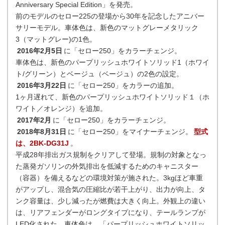
Anniversary Special Edition」を発売。
前のモデルのセロー225の登場から30年を記念したアニバー
サリーモデル。車体色は、新色のマットグレーメタリック
3（マットグレー)の1色。
2016年2月5日
に「セロー250」をカラーチェンジ。
車体色は、新色のパープリッシュホワイトソリッド1（ホワイ
ト/グリーン）とベージュ（ベージュ）の2色の設定。
2016年3月22日
に「セロー250」をカラーの追加。
1ヶ月遅れて、新色のパープリッシュホワイトソリッド１（ホ
ワイト／オレンジ）を追加。
2017年2月
に「セロー250」をカラーチェンジ。
2018年8月31日
に「セロー250」をマイナーチェンジ。
型式
は、2BK-DG31J
。
平成28年排出ガス規制をクリアして登場。規制の対象となっ
た蒸発ガソリンの外気排出を低減するためのキャニスター
（容器）を備えるなどの環境対策が施された。3kgほど車重
がアップし、混合気の圧縮比が若干上がり、出力が向上、タ
ンク容量は、少し減ったが燃費は大きく向上。外観上の違い
は、リアフェンダーがロングタイプになり、テールランプが
LED化された。車体色は、「パープリッシュホワイトソリッ