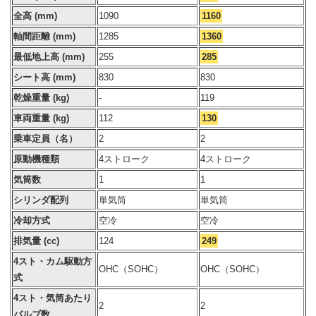
全高 (mm)
1090
1160
軸間距離 (mm)
1285
1360
最低地上高 (mm)
255
285
シート高 (mm)
830
830
乾燥重量 (kg)
-
119
車両重量 (kg)
112
130
乗車定員（名）
2
2
原動機種類
4ストローク
4ストローク
気筒数
1
1
シリンダ配列
単気筒
単気筒
冷却方式
空冷
空冷
排気量 (cc)
124
249
4スト・カム駆動方
OHC（SOHC）
OHC（SOHC）
式
4スト・気筒あたり
2
2
バルブ数