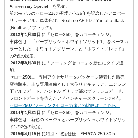
Anniversary Special」を発売。
前のモデルのセロー225の登場から25年を記念したアニバー
サリーモデル。車体色は、Realtree AP HD／Yamaha Black
(Realtree／ブラック)。
2012年1月30日
に「セロー250」をカラーチェンジ。
車体色は、「パープリッシュホワイトソリッド1」をベースカ
ラーとした「ホワイト／グリーン」と「ホワイト／レッド」
の2色の設定。
2012年8月30日
に「ツーリングセロー」を新たにタイプ追
加。
セロー250に、専用アクセサリーをパッケージ装着した販売
店特装車。主な専用装備として大型リアキャリア、エンジン
下アルミガード、ハンドルグリップ部のブラッシュガード、
フロントガードを備えたアドベンチャースクリーンの4点。
セロー250とツーリングセローの違いの比較は、こちら。
2014年1月21日
に「セロー250」をカラーチェンジ。
車体色は、新色のベージュとパープリッシュホワイトソリッ
ド1の2色の設定。
2015年4月15日
に特別・限定仕様「SEROW 250 30th