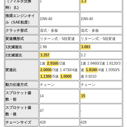
（フィルタ交換
1
1.3
時） (L)
推奨エンジンオイ
10W-40
10W-40
ル（SAE粘度）
クラッチ形式
湿式・多板
湿式・多板
変速機形式
リターン式・5段変速
リターン式・5段変速
1次減速比
2.88
3.083
2次減速比
3.357
3.2
1速
2.9160
/2速
1速 2.8460/2速 1.8120/3
変速比
2.0000
/3速 1.4730/4速
速
1.8180
/4速 1.0350/5
1.1300
/5速
1.0000
速 0.8210
動力伝達方式
チェーン
チェーン
スプロケット歯
14
15
数・前
スプロケット歯
47
-
数・後
チェーンサイズ
428
428