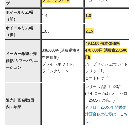
チューブタイヤ
チューブレス
プ
ホイールリム幅
1.4
1.6
（前）
ホイールリム幅
1.85
2.15
（後）
493,500円(本体価格
339,000円(消費税抜き
470,000円/消費税23,500
メーカー希望小売
本体価格)
円)
価格/カラーバリエ
ブライトホワイト、
パープリッシュホワイト
ーション
ライムグリーン
ソリッド1、
ヒートレッド
シリーズ合計1,500台
(「セロー250」と「セロ
販売計画台数(国
ー250S」の合計)
-
内・年間)
※
セロー250の年間販売
計画台数の推移は、こち
ら。