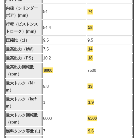
内径（シリンダー
54
74
ボア）(mm)
行程（ピストンス
54.4
58
トローク）(mm)
圧縮比（:1）
9.5
9.5
最高出力（kW）
7.5
14
最高出力（PS）
10.2
18
最高出力回転数
8000
7500
（rpm）
最大トルク（N・
9.8
19
m）
最大トルク（kgf･
1
1.9
m）
最大トルク回転数
6000
6500
（rpm）
燃料タンク容量 (L)
7
9.6