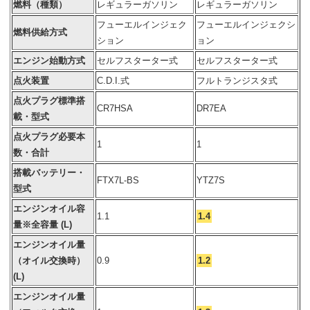
燃料（種類）
レギュラーガソリン
レギュラーガソリン
フューエルインジェク
フューエルインジェクシ
燃料供給方式
ション
ョン
エンジン始動方式
セルフスターター式
セルフスターター式
点火装置
C.D.I.式
フルトランジスタ式
点火プラグ標準搭
CR7HSA
DR7EA
載・型式
点火プラグ必要本
1
1
数・合計
搭載バッテリー・
FTX7L-BS
YTZ7S
型式
エンジンオイル容
1.1
1.4
量※全容量 (L)
エンジンオイル量
（オイル交換時）
0.9
1.2
(L)
エンジンオイル量