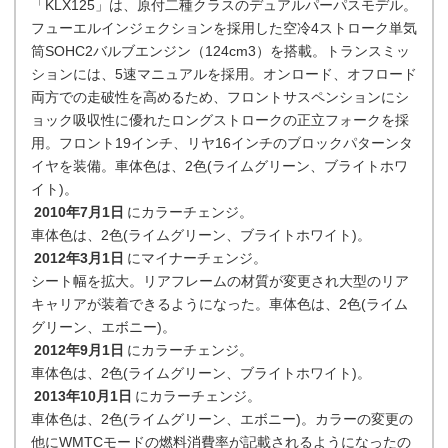
「KLX125」は、原付二種クラスのデュアルパーパスモデル。
フューエルインジェクションを採用した空冷4ストローク単気
筒SOHC2バルブエンジン（124cm3）を搭載。トランスミッ
ションには、5速マニュアルを採用。オンロード、オフロード
両方での走破性を高めるため、フロントサスペンションにシ
ョック吸収性に優れたロングストロークの正立フォークを採
用。フロント19インチ、リヤ16インチのブロックパターンタ
イヤを装備。車体色は、2色(ライムグリーン、ブライトホワ
イト)。
2010年7月1日
にカラーチェンジ。
車体色は、2色(ライムグリーン、ブライトホワイト)。
2012年3月1日
にマイナーチェンジ。
シート幅を拡大。リアフレームの材質が変更され大型のリア
キャリアが装着できるようになった。車体色は、2色(ライム
グリーン、エボニー)。
2012年9月1日
にカラーチェンジ。
車体色は、2色(ライムグリーン、ブライトホワイト)。
2013年10月1日
にカラーチェンジ。
車体色は、2色(ライムグリーン、エボニー)。カラーの変更の
他にWMTCモードの燃料消費率が記載されるようになったの