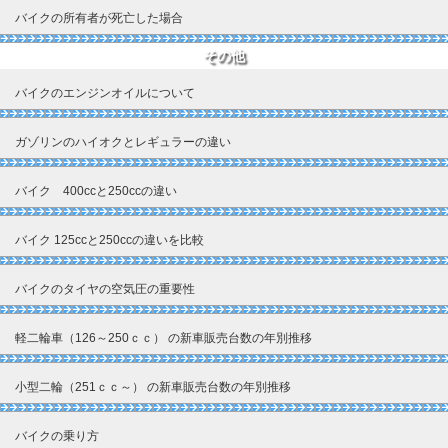
バイクの所有者が死亡した場合
その他
バイクのエンジンオイルについて
ガゾリンのハイオクとレギュラーの違い
バイク 400ccと250ccの違い
バイク 125ccと250ccの違いを比較
バイクのタイヤの空気圧の重要性
軽二輪車（126～250ｃｃ） の新車販売台数の年別推移
小型二輪（251ｃｃ～） の新車販売台数の年別推移
バイクの乗り方