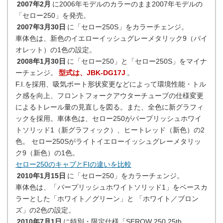
2007年2月
に2006年モデルのカラーのまま2007年モデルの
「セロー250」を発売。
2007年3月30日
に「セロー250S」をカラーチェンジ。
車体色は、新色のイエローイッシュグレーメタリック9（バイ
オレット）の1色の設定。
2008年1月30日
に「セロー250」と「セロー250S」をマイナ
ーチェンジ。
型式は、JBK-DG17J
。
F.I.を採用、吸気ポート形状変更などによって環境性能・トル
ク感を向上、フロントフォークアウターチューブの仕様変更
によるトレール量の見直しを図る。また、全色に新グラフィ
ックを採用。車体色は、セロー250がパープリッシュホワイ
トソリッド1（新グラフィック）、ヒートレッド（新色）の2
色。 セロー250Sがライトイエローイッシュグレーメタリッ
ク9（新色）の1色。
セロー250のキャブとFIの違いを比較
2010年1月15日
に「セロー250」をカラーチェンジ。
車体色は、「パープリッシュホワイトソリッド1」をベースカ
ラーとした「ホワイト／グリーン」と 「ホワイト／ブロン
ズ」の2色の設定。
2010年7月1日
に特別・限定仕様「SEROW 250 25th