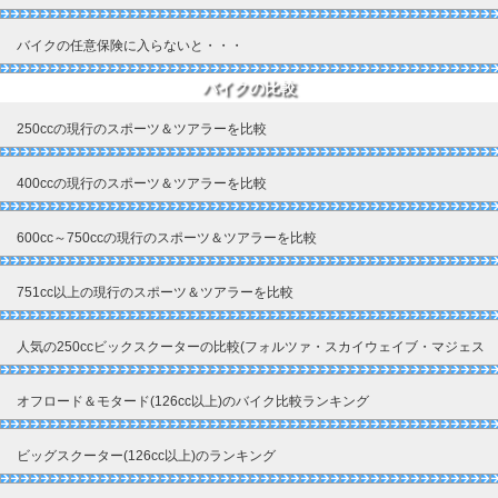
バイクの任意保険に入らないと・・・
バイクの比較
250ccの現行のスポーツ＆ツアラーを比較
400ccの現行のスポーツ＆ツアラーを比較
600cc～750ccの現行のスポーツ＆ツアラーを比較
751cc以上の現行のスポーツ＆ツアラーを比較
人気の250ccビックスクーターの比較(フォルツァ・スカイウェイブ・マジェス
ティ)
オフロード＆モタード(126cc以上)のバイク比較ランキング
ビッグスクーター(126cc以上)のランキング