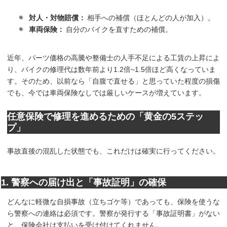
対人・対物賠償：
相手への補償（ほとんどの人が加入）。
車両保険：
自分のバイクを直すための補償。
近年、パーツ価格の高騰や整備士の人手不足による工賃の上昇によ
り、バイクの修理代は数年前より1.2倍~1.5倍ほど高くなっていま
す。そのため、以前なら「自腹で直せる」と思っていた程度の損傷
でも、今では車両保険なしでは厳しいケースが増えています。
任意保険で修理を進めるための「黄金の5ステッ
プ」
事故直後の混乱した状態でも、これだけは確実に行ってください。
1. 警察への届け出と「事故証明」の確保
どんなに軽微な自損事故（立ちゴケ等）であっても、保険を使うな
ら警察への連絡は必須です。警察が発行する「事故証明書」がない
と、保険会社は支払いを受け付けてくれません。