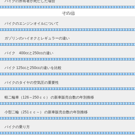
バイクの所有者が死亡した場合
その他
バイクのエンジンオイルについて
ガゾリンのハイオクとレギュラーの違い
バイク 400ccと250ccの違い
バイク 125ccと250ccの違いを比較
バイクのタイヤの空気圧の重要性
軽二輪車（126～250ｃｃ） の新車販売台数の年別推移
小型二輪（251ｃｃ～） の新車販売台数の年別推移
バイクの乗り方