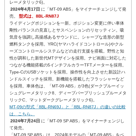
レーメタリック6)。
2024年4月17日
に「MT-09 ABS」をマイナーチェンジして発
売。
型式は、8BL-RN87J
ライディングポジションを一新。ポジション変更に伴い車体
剛性バランスの見直しとサスペンションのリセッティン。吸
気音を強調し高揚感あるサウンドに。シャープな造形の新型
燃料タンクを採用。YRC(ヤマハライドコントロール)やクル
ーズコントロールシステムなどの走行支援を搭載。野性と知
性が調和した新世代MTデザインを採用。ナビ画面に対応した
つながる機能搭載の5インチフルカラーTFTメーターを採用。
Type-CのUSBソケットを採用。操作性を向上させた新設計ハ
ンドルスイッチを採用。新機能を搭載したフラッシャーなど
を採用。車体色は、「MT-09 ABS」が3色(ダークブルーイッ
シュグレーメタリック8、ディープパープリッシュブルーメタ
リックC、マットダークグレーメタリック6)。
MT-09の型式「8BL-RN69J」と「8BL-RN87J」の違いの比較
は、こちら。
2024年7月24日
に「MT-09 SP ABS」をマイナーチェンジし
て発売。
「MT-09 SP ABS」は、2024年モデルの「MT-09 ABS」をベ