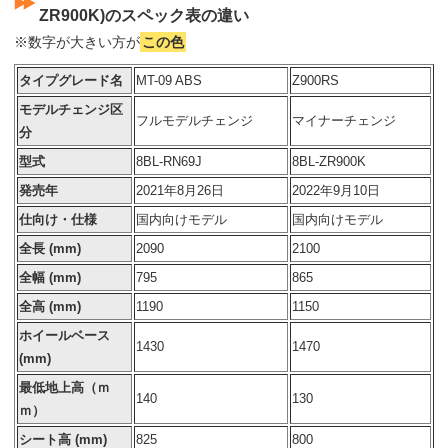
ZR900K)のスペック表の違い
※数字が大きい方が
この色
タイプグレード名
MT-09 ABS
Z900RS
モデルチェンジ区
フルモデルチェンジ
マイナーチェンジ
分
型式
8BL-RN69J
8BL-ZR900K
発売年
2021年8月26日
2022年9月10日
仕向け・仕様
国内向けモデル
国内向けモデル
全長 (mm)
2090
2100
全幅 (mm)
795
865
全高 (mm)
1190
1150
ホイールベース
1430
1470
(mm)
最低地上高（ｍ
140
130
ｍ）
シート高 (mm)
825
800