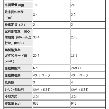
車両重量 (kg)
189
215
最小回転半径
3.4
2.9
（ｍ）
乗車定員（名）
2
2
燃料消費率 国交
省届出（60km/h走
30.4
28.5
行時）(km/L)
燃料消費率
WMTCモード値
20.4
18.8
(km/L)
原動機型式
N718E
ZR900BE
原動機種類
4ストローク
4ストローク
気筒数
3
4
シリンダ配列
並列（直列）
並列（直列）
冷却方式
水冷
水冷
排気量 (cc)
888
948