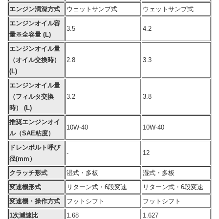
エンジン潤滑方式
ウェットサンプ式
ウェットサンプ式
エンジンオイル容
3.5
4.2
量※全容量 (L)
エンジンオイル量
（オイル交換時）
2.8
3.3
(L)
エンジンオイル量
（フィルタ交換
3.2
3.8
時） (L)
推奨エンジンオイ
10W-40
10W-40
ル（SAE粘度）
ドレンボルト呼び
-
12
径(mm）
クラッチ形式
湿式・多板
湿式・多板
変速機形式
リターン式・6段変速
リターン式・6段変速
変速機・操作方式
フットシフト
フットシフト
1次減速比
1.68
1.627