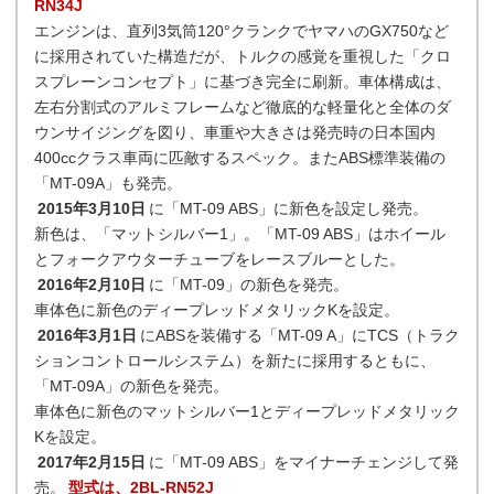
RN34J
エンジンは、直列3気筒120°クランクでヤマハのGX750など
に採用されていた構造だが、トルクの感覚を重視した「クロ
スプレーンコンセプト」に基づき完全に刷新。車体構成は、
左右分割式のアルミフレームなど徹底的な軽量化と全体のダ
ウンサイジングを図り、車重や大きさは発売時の日本国内
400ccクラス車両に匹敵するスペック。またABS標準装備の
「MT-09A」も発売。
2015年3月10日
に「MT-09 ABS」に新色を設定し発売。
新色は、「マットシルバー1」。「MT-09 ABS」はホイール
とフォークアウターチューブをレースブルーとした。
2016年2月10日
に「MT-09」の新色を発売。
車体色に新色のディープレッドメタリックKを設定。
2016年3月1日
にABSを装備する「MT-09 A」にTCS（トラク
ションコントロールシステム）を新たに採用するともに、
「MT-09A」の新色を発売。
車体色に新色のマットシルバー1とディープレッドメタリック
Kを設定。
2017年2月15日
に「MT-09 ABS」をマイナーチェンジして発
売。
型式は、2BL-RN52J