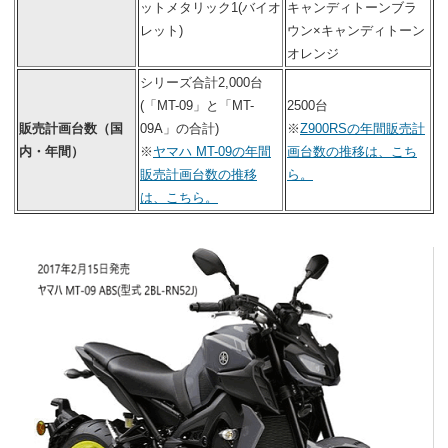
ットメタリック1(バイオ
キャンディトーンブラ
レット)
ウン×キャンディトーン
オレンジ
シリーズ合計2,000台
(「MT-09」と「MT-
2500台
販売計画台数（国
09A」の合計)
※
Z900RSの年間販売計
内・年間）
※
ヤマハ MT-09の年間
画台数の推移は、こち
販売計画台数の推移
ら。
は、こちら。