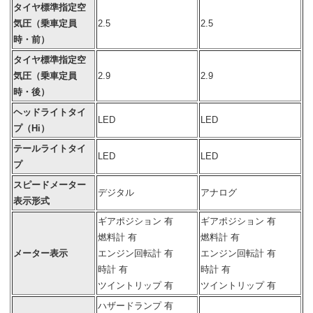
タイヤ標準指定空
気圧（乗車定員
2.5
2.5
時・前）
タイヤ標準指定空
気圧（乗車定員
2.9
2.9
時・後）
ヘッドライトタイ
LED
LED
プ（Hi）
テールライトタイ
LED
LED
プ
スピードメーター
デジタル
アナログ
表示形式
ギアポジション 有
ギアポジション 有
燃料計 有
燃料計 有
メーター表示
エンジン回転計 有
エンジン回転計 有
時計 有
時計 有
ツイントリップ 有
ツイントリップ 有
ハザードランプ 有