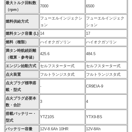
最大トルク回転数
7000
6500
（rpm）
フューエルインジェクシ
フューエルインジェク
燃料供給方式
ョン
ション
燃料タンク容量 (L)
14
17
燃料（種類）
ハイオクガソリン
ハイオクガソリン
満タン時航続距離
425.6
484.5
（概算・参考値）
エンジン始動方式
セルフスターター式
セルフスターター式
点火装置
フルトランジスタ式
フルトランジスタ式
点火プラグ標準搭
-
CR9EIA-9
載・型式
点火プラグ必要本
3
4
数・合計
搭載バッテリー・
YTZ10S
YTX9-BS
型式
バッテリー容量
12V-
8.6
Ah 10HR
12V-8Ah