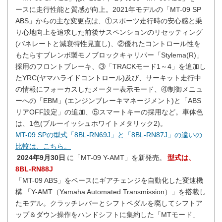
ースに走行性能と質感が向上。2021年モデルの「MT-09 SP
ABS」からの主な変更点は、①スポーツ走行時の安心感と乗
り心地向上を追求した前後サスペンションのリセッティング
(バネレートと減衰特性見直し)、②優れたコントロール性を
もたらすブレンボ製モノブロックキャリパー「Stylema(R)」
採用のフロントブレーキ、③「TRACKモード1～4」を追加し
たYRC(ヤマハライドコントロール)及び、サーキット走行中
の情報にフォーカスしたメーター表示モード、④制御メニュ
ーへの「EBM」(エンジンブレーキマネージメント)と「ABS
リアOFF設定」の追加、⑤スマートキーの採用など。車体色
は、1色(ブルーイッシュホワイトメタリック2)。
MT-09 SPの型式「8BL-RN69J」と「8BL-RN87J」の違いの
比較は、こちら。
2024年9月30日
に「MT-09 Y-AMT」を新発売。
型式は、
8BL-RN88J
「MT-09 ABS」をベースにギアチェンジを自動化した変速機
構 「Y-AMT（Yamaha Automated Transmission）」を搭載し
たモデル。クラッチレバーとシフトペダルを廃してシフトア
ップ＆ダウン操作をハンドシフトに集約した「MTモード」