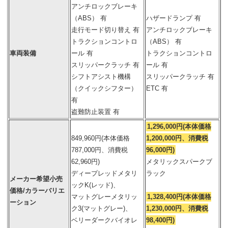
アンチロックブレーキ
（ABS） 有
ハザードランプ 有
走行モード切り替え 有
アンチロックブレーキ
トラクションコントロ
（ABS） 有
車両装備
ール 有
トラクションコントロ
スリッパークラッチ 有
ール 有
シフトアシスト機構
スリッパークラッチ 有
（クイックシフター）
ETC 有
有
盗難防止装置 有
1,296,000円(本体価格
849,960円(本体価格
1,200,000円、消費税
787,000円、消費税
96,000円)
62,960円)
メタリックスパークブ
ディープレッドメタリ
ラック
メーカー希望小売
ックK(レッド)、
価格/カラーバリエ
マットグレーメタリッ
1,328,400円(本体価格
ーション
ク3(マットグレー)、
1,230,000円、消費税
ベリーダークバイオレ
98,400円)