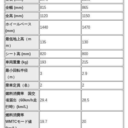
全幅 (mm)
815
865
全高 (mm)
1120
1150
ホイールベース
1440
1470
(mm)
最低地上高（ｍ
135
130
ｍ）
シート高 (mm)
820
800
車両重量 (kg)
193
215
最小回転半径
3
2.9
（ｍ）
乗車定員（名）
2
2
燃料消費率 国交
省届出（60km/h走
29.4
28.5
行時）(km/L)
燃料消費率
WMTCモード値
19.7
20