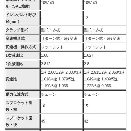
10W-40
10W-40
ル（SAE粘度）
ドレンボルト呼び
-
12
径(mm）
クラッチ形式
湿式・多板
湿式・多板
変速機形式
リターン式・6段変速
リターン式・6段変速
変速機・操作方式
フットシフト
フットシフト
1次減速比
1.68
1.627
2次減速比
2.812
2.8
1速 2.665/2速 2.000/3速
1速
2.915
/2速
2.058
/3速
変速比
1.618/4速 1.379/5速
1.649
/4速
1.409
/5速
1.190/6速
1.036
1.222
/6速 0.966
動力伝達方式
チェーン
チェーン
スプロケット歯
16
15
数・前
スプロケット歯
45
42
数・後