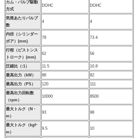
カム・バルブ駆動
DOHC
DOHC
方式
気筒あたりバルブ
4
4
数
内径（シリンダー
78
73.4
ボア）(mm)
行程（ピストンス
62
56
トローク）(mm)
圧縮比（:1）
11.5
10.8
最高出力（kW）
88
82
最高出力（PS）
120
111
最高出力回転数
10000
8500
（rpm）
最大トルク（N・
93
98
m）
最大トルク（kgf･
9.5
10
m）