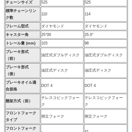
チェーンサイズ
525
525
標準チェーンリン
110
114
ク数
フレーム型式
ダイヤモンド
ダイヤモンド
キャスター角
25°00
25.0°
トレール量 (mm)
103
98
ブレーキ形式
油圧式ダブルディスク
油圧式ダブルディスク
（前）
ブレーキ形式
油圧式ディスク
油圧式ディスク
（後）
ブレーキオイル適
DOT 4
DOT 4
合規格
テレスコピックフォー
テレスコピックフォー
懸架方式（前）
ク
ク
フロントフォーク
倒立フォーク
倒立フォーク
タイプ
フロントフォーク
-
41