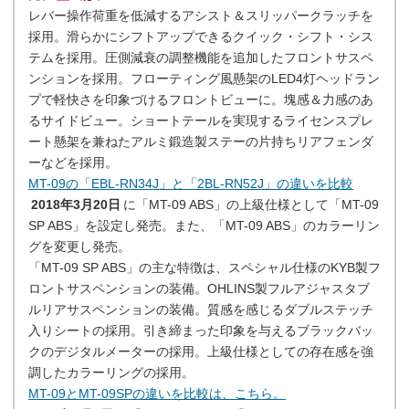
レバー操作荷重を低減するアシスト＆スリッパークラッチを
採用。滑らかにシフトアップできるクイック・シフト・シス
テムを採用。圧側減衰の調整機能を追加したフロントサスペ
ンションを採用。フローティング風懸架のLED4灯ヘッドラン
プで軽快さを印象づけるフロントビューに。塊感＆力感のあ
るサイドビュー。ショートテールを実現するライセンスプレ
ート懸架を兼ねたアルミ鍛造製ステーの片持ちリアフェンダ
ーなどを採用。
MT-09の「EBL-RN34J」と「2BL-RN52J」の違いを比較
2018年3月20日
に「MT-09 ABS」の上級仕様として「MT-09
SP ABS」を設定し発売。また、「MT-09 ABS」のカラーリン
グを変更し発売。
「MT-09 SP ABS」の主な特徴は、スペシャル仕様のKYB製フ
ロントサスペンションの装備。OHLINS製フルアジャスタブ
ルリアサスペンションの装備。質感を感じるダブルステッチ
入りシートの採用。引き締まった印象を与えるブラックバッ
クのデジタルメーターの採用。上級仕様としての存在感を強
調したカラーリングの採用。
MT-09とMT-09SPの違いを比較は、こちら。