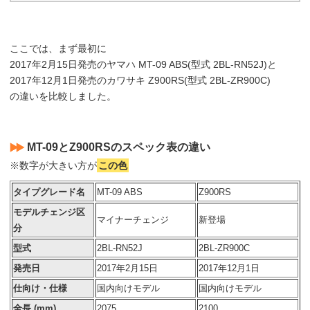
ここでは、まず最初に
2017年2月15日発売のヤマハ MT-09 ABS(型式 2BL-RN52J)と
2017年12月1日発売のカワサキ Z900RS(型式 2BL-ZR900C)
の違いを比較しました。
MT-09とZ900RSのスペック表の違い
※数字が大きい方が
この色
タイプグレード名
MT-09 ABS
Z900RS
モデルチェンジ区
マイナーチェンジ
新登場
分
型式
2BL-RN52J
2BL-ZR900C
発売日
2017年2月15日
2017年12月1日
仕向け・仕様
国内向けモデル
国内向けモデル
全長 (mm)
2075
2100