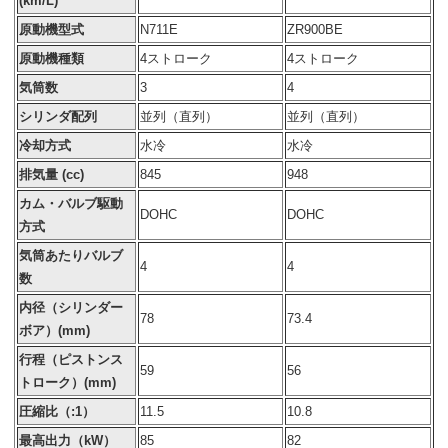
(km/L)
原動機型式
N711E
ZR900BE
原動機種類
4ストローク
4ストローク
気筒数
3
4
シリンダ配列
並列（直列）
並列（直列）
冷却方式
水冷
水冷
排気量 (cc)
845
948
カム・バルブ駆動
DOHC
DOHC
方式
気筒あたりバルブ
4
4
数
内径（シリンダー
78
73.4
ボア）(mm)
行程（ピストンス
59
56
トローク）(mm)
圧縮比（:1）
11.5
10.8
最高出力（kW）
85
82