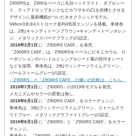
Z900RSは、Z900をベースに丸目ヘッドライト、ダブルシー
ト、ティアドロップタンクなどカワサキのZ1を彷彿とさせる
デザインに最新機能がついたネオクラシックモデル。
948cm3水冷4ストローク並列4気筒エンジンを搭載。車体色
は、2色(キャンディトーンブラウン×キャンディトーンオレン
ジ、メタリックスパークブラック)の設定。
2018年3月1日
に「Z900RS CAEF」を発売。
「Z900RS CAEF」は、Z900RSをベースにビキニカウル、ロ
ーポジションのハンドルとシングルシート風の段付きシート
などを採用。車体色は、2色(ヴィンテージライムグリーン、
パールストームグレー)の設定。
「Z900RS」と「Z900RS CAFE」の違いの比較は、こちら。
2018年7月1日
に「Z900RS」の2019年モデルを発売。
メカニズムやカラーの変更は無し。
2018年8月1日
に「Z900RS CAEF」をカラーチェンジ。
車体色は、3色(ヴィンテージライムグリーン、ストームクラ
ウドブルー、メタリックグラファイトグレー)の設定。
2019年8月1日
に「Z900RS」と「Z900RS CAEF」をカラー
チェンジ。
車体色は、「Z900RS」が2色(キャンディトーングリーン、