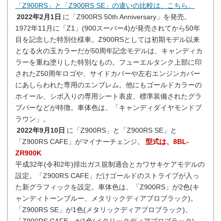
「Z900RS」と「Z900RS SE」の違いの比較は、こちら。
2022年2月1日
に「Z900RS 50th Anniversary」を発売。
1972年11月に「Z1」(900スーパー4)が発売されてから50年
目を記念した特別仕様車。Z900RSとしては初期モデル以来
となる火の玉カラーだが50周年記念モデルは、キャンディカ
ラーを重ね塗りした特別なもの。フューエルタンク上部に印
されたZ50周年ロゴや、サイドカバーや左右エンジンカバー
にあしらわれた専用のエンブレム。他にもゴールドカラーの
ホイール、シボ入りの専用シート表皮、標準装備されたグラ
ブバーなどが特徴。車体色は、「キャンディダイヤモンドブ
ラウン」。
2022年9月10日
に「Z900RS」と「Z900RS SE」と
「Z900RS CAFE」がマイナーチェンジ。
型式は、8BL-
ZR900K
平成32年(令和2年)排出ガス規制適合とカワサキケアモデルの
設定。「Z900RS CAFE」だけゴールドのストライプが入っ
た新グラフィックを設定。車体色は、「Z900RS」が2色(キ
ャンディトーンブルー、メタリックディアブロブラック)。
「Z900RS SE」が1色(メタリックディアブロブラック)。