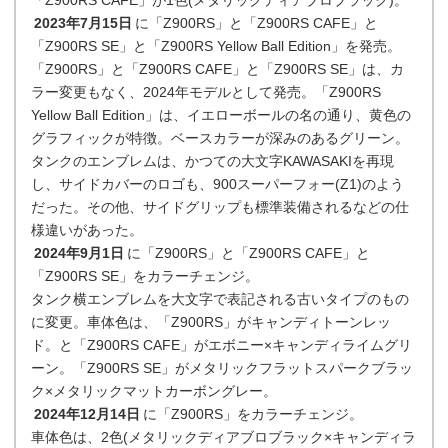
「Z900RS CAFE」が1色(メタリックディアブロブラック)。
2023年7月15日
に「Z900RS」と「Z900RS CAFE」と
「Z900RS SE」と「Z900RS Yellow Ball Edition」を発売。
「Z900RS」と「Z900RS CAFE」と「Z900RS SE」は、カ
ラー変更もなく、2024年モデルとして発売。「Z900RS
Yellow Ball Edition」は、イエローボールの名の通り、黄色の
グラフィックが特徴。ベースカラーが深みのあるグリーン。
タンクのエンブレムは、かつての大文字KAWASAKIを再現
し、サイドカバーのロゴも、900スーパーフォー(Z1)のよう
だった。その他、サイドグリップも標準装備されるなどの仕
様違いがあった。
2024年9月1日
に「Z900RS」と「Z900RS CAFE」と
「Z900RS SE」をカラーチェンジ。
タンク横エンブレムを大文字で表記される古いタイプのもの
に変更。車体色は、「Z900RS」がキャンディトーンレッ
ド。と「Z900RS CAFE」がエボニー×キャンディライムグリ
ーン。「Z900RS SE」がメタリックフラットスパークブラッ
ク×メタリックマットカーボングレー。
2024年12月14日
に「Z900RS」をカラーチェンジ。
車体色は、2色(メタリックディアブロブラック×キャンディラ