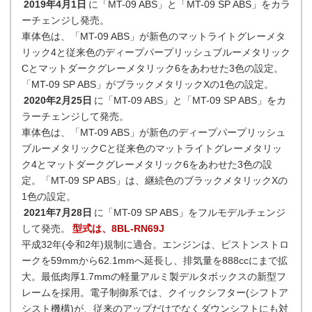
2019年4月1日
に「MT-09 ABS」と「MT-09 SP ABS」をカラ
ーチェンジし発売。
車体色は、「MT-09 ABS」が新色のマットライトグレーメタ
リック4と従来色のディープパープリッシュブルーメタリック
Cとマットダークグレーメタリック6をあわせた3色の設定。
「MT-09 SP ABS」がブラックメタリックXの1色の設定。
2020年2月25日
に「MT-09 ABS」と「MT-09 SP ABS」をカ
ラーチェンジして発売。
車体色は、「MT-09 ABS」が新色のディープパープリッシュ
ブルーメタリックCと従来色のマットライトグレーメタリッ
ク4とマットダークグレーメタリック6をあわせた3色の設
定。「MT-09 SP ABS」は、継続色のブラックメタリックXの
1色の設定。
2021年7月28日
に「MT-09 SP ABS」をフルモデルチェンジ
して発売。
型式は、8BL-RN69J
平成32年(令和2年)規制に適合。エンジンは、ピストンストロ
ークを59mmから62.1mmへ延長し、排気量を888ccにまで拡
大。最低肉厚1.7mmの軽量アルミ製デルタボックスの新型フ
レームを採用。電子制御系では、クイックシフター(シフトア
シスト機構)が、従来のアップだけでなくダウンシフトにも対