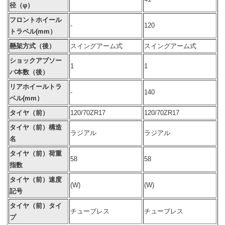
径（φ）
フロントホイール
-
120
トラベル(mm）
懸架方式（後）
スイングアーム式
スイングアーム式
ショックアブソー
1
1
バ本数（後）
リアホイールトラ
-
140
ベル(mm）
タイヤ（前）
120/70ZR17
120/70ZR17
タイヤ（前）構造
ラジアル
ラジアル
名
タイヤ（前）荷重
58
58
指数
タイヤ（前）速度
(W)
(W)
記号
タイヤ（前）タイ
チューブレス
チューブレス
プ