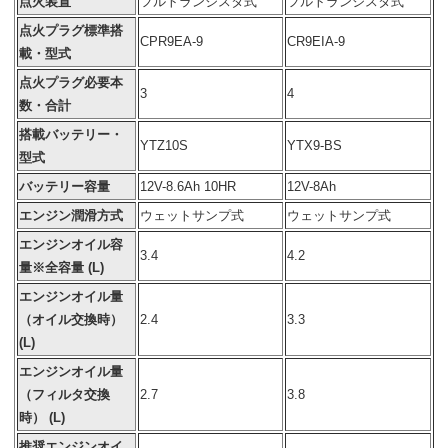
点火装置
フルトランジスタ式
フルトランジスタ式
点火プラグ標準搭
CPR9EA-9
CR9EIA-9
載・型式
点火プラグ必要本
3
4
数・合計
搭載バッテリー・
YTZ10S
YTX9-BS
型式
バッテリー容量
12V-
8.6Ah
10HR
12V-8Ah
エンジン潤滑方式
ウェットサンプ式
ウェットサンプ式
エンジンオイル容
3.4
4.2
量※全容量 (L)
エンジンオイル量
（オイル交換時）
2.4
3.3
(L)
エンジンオイル量
（フィルタ交換
2.7
3.8
時） (L)
推奨エンジンオイ