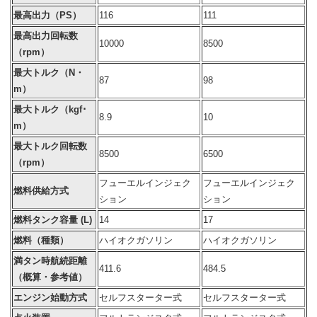
最高出力（PS）
116
111
最高出力回転数
10000
8500
（rpm）
最大トルク（N・
87
98
m）
最大トルク（kgf･
8.9
10
m）
最大トルク回転数
8500
6500
（rpm）
フューエルインジェク
フューエルインジェク
燃料供給方式
ション
ション
燃料タンク容量 (L)
14
17
燃料（種類）
ハイオクガソリン
ハイオクガソリン
満タン時航続距離
411.6
484.5
（概算・参考値）
エンジン始動方式
セルフスターター式
セルフスターター式