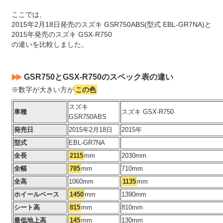
ここでは、
2015年2月18日発売のスズキ GSR750ABS(型式 EBL-GR7NA)と
2015年発売のスズキ GSX-R750
の違いを比較しました。
GSR750とGSX-R750のスペック表の違い
※数字が大きい方が
この色
スズキ
車種
スズキ GSX-R750
GSR750ABS
発売日
2015年2月18日
2015年
型式
EBL-GR7NA
全長
2115
mm
2030mm
全幅
785
mm
710mm
全高
1060mm
1135
mm
ホイールベース
1450
mm
1390mm
シート高
815
mm
810mm
最低地上高
145
mm
130mm