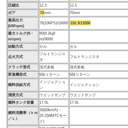
圧縮比
12.3
12.5
ボア
72
mm
70mm
最高出力
78(106PS)/10000
110.3/13200
(kW/rpm)
最大トルク(N・
80(8.2kgf･
m/rpm)
m)/9000
始動方式
セル
セル
フルトランジス
点火方式
フルトランジスタ
タ
クラッチ形式
湿式多板
湿式多板
変速機形式
6段リターン
6段リターン
インジェクショ
燃料供給方式
インジェクション
ン
潤滑方式
ウエットサンプ
ウエットサンプ
燃料タンク容量
17.0L
17.0L
30(60km/h)・
燃料消費率（ｋｍ
20.2(WMTCモー
／Ｌ）
ド)