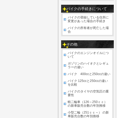
バイクの手続きについて
バイクの登録している住所に
変更があった場合の手続き
バイクの所有者が死亡した場
合
その他
バイクのエンジンオイルにつ
いて
ガゾリンのハイオクとレギュ
ラーの違い
バイク 400ccと250ccの違い
バイク 125ccと250ccの違い
を比較
バイクのタイヤの空気圧の重
要性
軽二輪車（126～250ｃｃ）
の新車販売台数の年別推移
小型二輪（251ｃｃ～） の新
車販売台数の年別推移