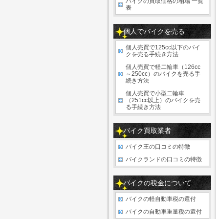
バイクの買取価格の相場 一覧
表
個人でバイクを売る
個人売買で125cc以下のバイ
クを売る手続き方法
個人売買で軽二輪車（126cc
～250cc）のバイクを売る手
続き方法
個人売買で小型二輪車
（251cc以上）のバイクを売
る手続き方法
バイク買取業者
バイク王の口コミの特徴
バイクランドの口コミの特徴
バイクの税金について
バイクの軽自動車税の還付
バイクの自動車重量税の還付