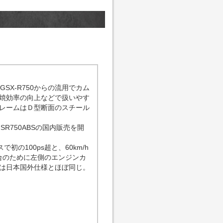
SX-R750からの流用でカム
焼効率の向上などで扱いやす
レームはＤ型断面のスチール
R750ABSの国内販売を開
の100ps超と、60km/h
適合のために左側のエンジンカ
は日本国外仕様とほぼ同じ。