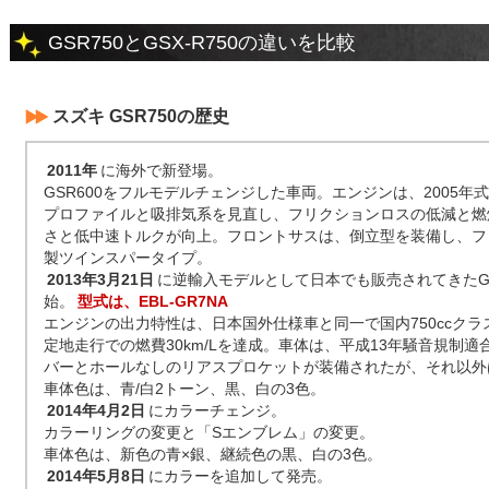
GSR750とGSX-R750の違いを比較
スズキ GSR750の歴史
2011年
に海外で新登場。
GSR600をフルモデルチェンジした車両。エンジンは、2005年式G
プロファイルと吸排気系を見直し、フリクションロスの低減と燃
さと低中速トルクが向上。フロントサスは、倒立型を装備し、フ
製ツインスパータイプ。
2013年3月21日
に逆輸入モデルとして日本でも販売されてきたGS
始。
型式は、EBL-GR7NA
エンジンの出力特性は、日本国外仕様車と同一で国内750ccクラスで初
定地走行での燃費30km/Lを達成。車体は、平成13年騒音規制
バーとホールなしのリアスプロケットが装備されたが、それ以外
車体色は、青/白2トーン、黒、白の3色。
2014年4月2日
にカラーチェンジ。
カラーリングの変更と「Sエンブレム」の変更。
車体色は、新色の青×銀、継続色の黒、白の3色。
2014年5月8日
にカラーを追加して発売。