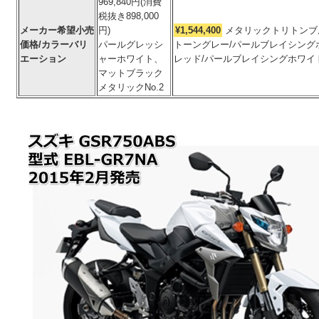
969,840円(消費
税抜き898,000
メーカー希望小売
円)
¥1,544,400
メタリックトリトンブルー 
価格/カラーバリ
パールグレッシ
トーングレー/パールブレイシングホワイ
エーション
ャーホワイト、
レッド/パールブレイシングホワイ
マットブラック
メタリックNo.2