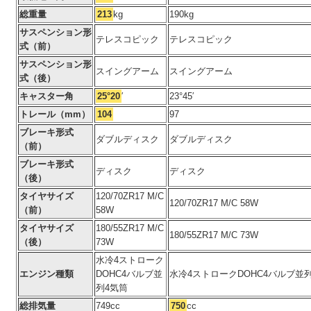
総重量
213
kg
190kg
サスペンション形
テレスコピック
テレスコピック
式（前）
サスペンション形
スイングアーム
スイングアーム
式（後）
キャスター角
25°20
′
23°45′
トレール（mm）
104
97
ブレーキ形式
ダブルディスク
ダブルディスク
（前）
ブレーキ形式
ディスク
ディスク
（後）
タイヤサイズ
120/70ZR17 M/C
120/70ZR17 M/C 58W
（前）
58W
タイヤサイズ
180/55ZR17 M/C
180/55ZR17 M/C 73W
（後）
73W
水冷4ストローク
エンジン種類
DOHC4バルブ並
水冷4ストロークDOHC4バルブ並
列4気筒
総排気量
749cc
750
cc