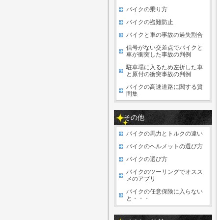
バイクの乗り方
バイクの盗難防止
バイクと車の事故の過失割合
信号がない交差点でバイクと
車が衝突した事故の判例
駐車場に入るため左折した車
と原付の衝突事故の判例
バイクの高速道路に関する質
問集
その他
バイクの馬力とトルクの違い
バイクのヘルメットの選び方
バイクの選び方
バイクのツーリングでオスス
メのアプリ
バイクの任意保険に入らない
と・・・