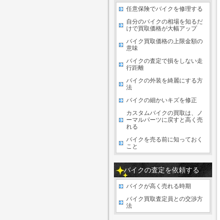
任意保険でバイクを修理する
自分のバイクの相場を知るだ
けで買取価格が大幅アップ
バイク買取価格の上限金額の
意味
バイクの査定で損をしない走
行距離
バイクの外装を綺麗にする方
法
バイクの細かいキズを修正
カスタムバイクの買取は、ノ
ーマルパーツに戻すと高く売
れる
バイクを売る前に知っておく
こと
バイクの査定を依頼する
バイクが高く売れる時期
バイク買取査定員との交渉方
法