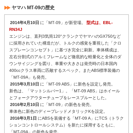
ヤマハ MT-09の歴史
2014年4月10日
に「MT-09」が新登場。
型式は、EBL-
RN34J
エンジンは、直列3気筒120°クランクでヤマハのGX750など
に採用されていた構造だが、トルクの感覚を重視した「クロ
スプレーンコンセプト」に基づき完全に刷新。車体構成は、
左右分割式のアルミフレームなど徹底的な軽量化と全体のダ
ウンサイジングを図り、車重や大きさは発売時の日本国内
400ccクラス車両に匹敵するスペック。またABS標準装備の
「MT-09A」も発売。
2015年3月10日
に「MT-09 ABS」に新色を設定し発売。
新色は、「マットシルバー1」。「MT-09 ABS」はホイール
とフォークアウターチューブをレースブルーとした。
2016年2月10日
に「MT-09」の新色を発売。
車体色に新色のディープレッドメタリックKを設定。
2016年3月1日
にABSを装備する「MT-09 A」にTCS（トラク
ションコントロールシステム）を新たに採用するともに、
「MT-09A」の新色を発売。