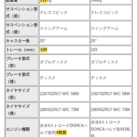
総重量
211
kg
188kg
サスペンション形
テレスコピック
テレスコピック
式（前）
サスペンション形
スイングアーム
スイングアーム
式（後）
キャスター角
25°
25°
トレール（mm）
109
103
ブレーキ形式
ダブルディスク
ダブルディスク
（前）
ブレーキ形式
ディスク
ディスク
（後）
タイヤサイズ
120/70ZR17 M/C 58W
120/70ZR17 M/C 58W
（前）
タイヤサイズ
180/55ZR17 M/C 73W
180/55ZR17 M/C 73W
（後）
水冷4ストローク
水冷4ストロークDOHC4バ
エンジン種類
DOHC4バルブ並列3気
ルブ並列
4気筒
筒