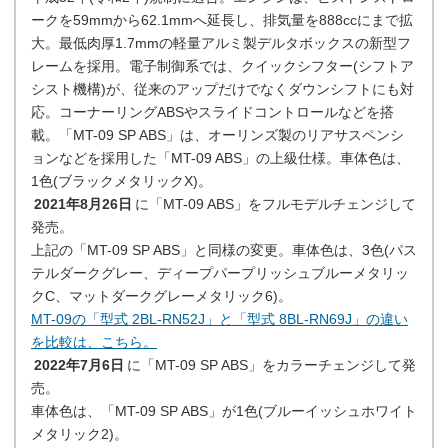
ークを59mmから62.1mmへ延長し、排気量を888ccにまで拡
大。最低肉厚1.7mmの軽量アルミ製デルタボックスの新型フ
レームを採用。電子制御系では、クイックシフター(シフトア
シスト機構)が、従来のアップだけでなくダウンシフトにも対
応。コーナーリングABSやスライドコントロールなどを搭
載。「MT-09 SP ABS」は、オーリンズ製のリアサスペンシ
ョンなどを採用した「MT-09 ABS」の上級仕様。車体色は、
1色(ブラックメタリックX)。
2021年8月26日
に「MT-09 ABS」をフルモデルチェンジして
発売。
上記の「MT-09 SP ABS」と同様の変更。車体色は、3色(パス
テルダークグレー、ディープパープリッシュブルーメタリッ
クC、マットダークグレーメタリック6)。
MT-09の「型式 2BL-RN52J」と「型式 8BL-RN69J」の違い
を比較は、こちら。
2022年7月6日
に「MT-09 SP ABS」をカラーチェンジして発
売。
車体色は、「MT-09 SP ABS」が1色(ブルーイッシュホワイト
メタリック2)。