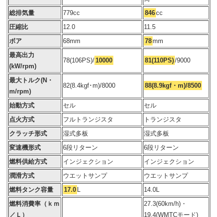
総排気量
779cc
846
cc
圧縮比
12.0
11.5
ボア
68mm
78
mm
最高出力
78(106PS)/
10000
81(110PS)
/9000
(kW/rpm)
最大トルク(N・
82(8.4kgf･m)/8000
88(8.9kgf・m)/8500
m/rpm)
始動方式
セル
セル
点火方式
フルトランジスタ
トランジスタ
クラッチ形式
湿式多板
湿式多板
変速機形式
6段リターン
6段リターン
燃料供給方式
インジェクション
インジェクション
潤滑方式
ウエットサンプ
ウエットサンプ
燃料タンク容量
17.0
L
14.0L
燃料消費率（ｋｍ
27.3(60km/h)・
／Ｌ）
19.4(WMTCモード)