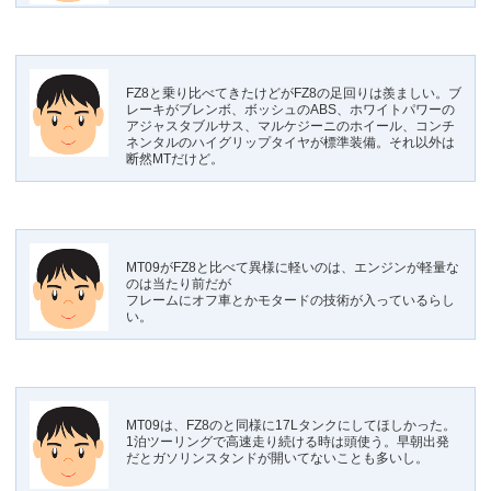
FZ8と乗り比べてきたけどがFZ8の足回りは羨ましい。ブ
レーキがブレンボ、ボッシュのABS、ホワイトパワーの
アジャスタブルサス、マルケジーニのホイール、コンチ
ネンタルのハイグリップタイヤが標準装備。それ以外は
断然MTだけど。
MT09がFZ8と比べて異様に軽いのは、エンジンが軽量な
のは当たり前だが
フレームにオフ車とかモタードの技術が入っているらし
い。
MT09は、FZ8のと同様に17Lタンクにしてほしかった。
1泊ツーリングで高速走り続ける時は頭使う。早朝出発
だとガソリンスタンドが開いてないことも多いし。