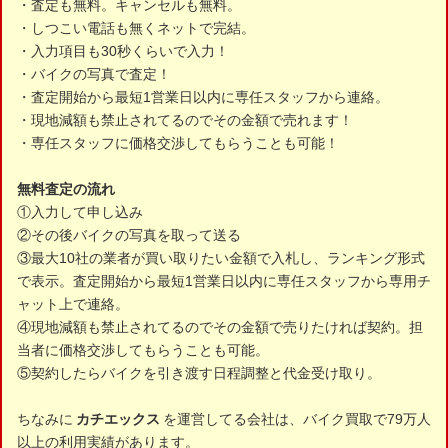
・査定も無料。キャンセルも無料。
・しつこい電話も無くネットで完結。
・入力項目も30秒くらいで入力！
・バイクの写真で査定！
・査定開始から最短1営業日以内に専任スタッフから連絡。
・現地減額も禁止されてるのでその金額で売れます！
・専任スタッフに価格交渉してもらうことも可能！
無料査定の流れ
①入力して申し込み
②その後バイクの写真を取って送る
③最大10社の業者が買い取りたい金額で入札し、ランキング形式
で表示。査定開始から最短1営業日以内に専任スタッフから専用チ
ャット上で連絡。
④現地減額も禁止されてるのでその金額で売りたければ契約。担
当者に価格交渉してもらうことも可能。
⑤契約したらバイクを引き渡す日程調整と代金受け取り。
ちなみに
カチエックス
を運営してる会社は、バイク買取で79万人
以上の利用実績があります。