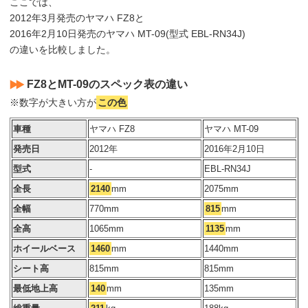
ここでは、
2012年3月発売のヤマハ FZ8と
2016年2月10日発売のヤマハ MT-09(型式 EBL-RN34J)
の違いを比較しました。
FZ8とMT-09のスペック表の違い
※数字が大きい方が
この色
車種
ヤマハ FZ8
ヤマハ MT-09
発売日
2012年
2016年2月10日
型式
-
EBL-RN34J
全長
2140
mm
2075mm
全幅
770mm
815
mm
全高
1065mm
1135
mm
ホイールベース
1460
mm
1440mm
シート高
815mm
815mm
最低地上高
140
mm
135mm