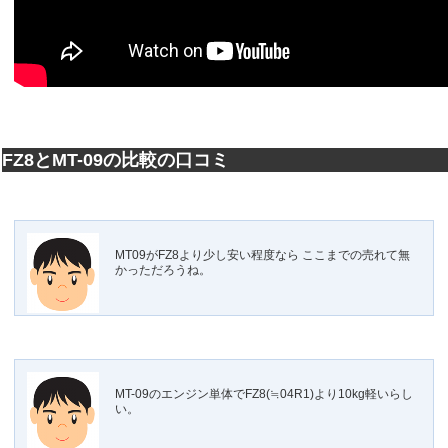
FZ8とMT-09の比較の口コミ
MT09がFZ8より少し安い程度なら ここまでの売れて無
かっただろうね。
MT-09のエンジン単体でFZ8(≒04R1)より10kg軽いらし
い。