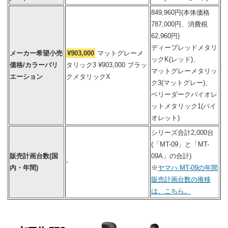
849,960円(本体価格
787,000円、消費税
62,960円)
ディープレッドメタリ
メーカー希望小売
¥903,000
マットグレーメ
ックK(レッド)、
価格/カラーバリ
タリック3 ¥903,000 ブラッ
マットグレーメタリッ
エーション
クメタリックX
ク3(マットグレー)、
ベリーダークバイオレ
ットメタリック1(バイ
オレット)
シリーズ合計2,000台
(「MT-09」と「MT-
販売計画台数(国
09A」の合計)
-
内・年間)
※
ヤマハ MT-09の年間
販売計画台数の推移
は、こちら。