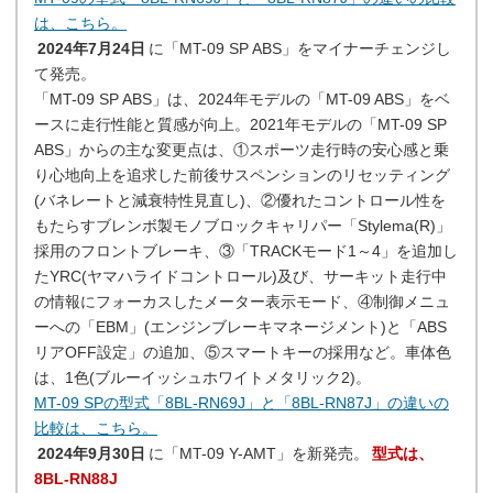
は、こちら。
2024年7月24日
に「MT-09 SP ABS」をマイナーチェンジし
て発売。
「MT-09 SP ABS」は、2024年モデルの「MT-09 ABS」をベ
ースに走行性能と質感が向上。2021年モデルの「MT-09 SP
ABS」からの主な変更点は、①スポーツ走行時の安心感と乗
り心地向上を追求した前後サスペンションのリセッティング
(バネレートと減衰特性見直し)、②優れたコントロール性を
もたらすブレンボ製モノブロックキャリパー「Stylema(R)」
採用のフロントブレーキ、③「TRACKモード1～4」を追加し
たYRC(ヤマハライドコントロール)及び、サーキット走行中
の情報にフォーカスしたメーター表示モード、④制御メニュ
ーへの「EBM」(エンジンブレーキマネージメント)と「ABS
リアOFF設定」の追加、⑤スマートキーの採用など。車体色
は、1色(ブルーイッシュホワイトメタリック2)。
MT-09 SPの型式「8BL-RN69J」と「8BL-RN87J」の違いの
比較は、こちら。
2024年9月30日
に「MT-09 Y-AMT」を新発売。
型式は、
8BL-RN88J