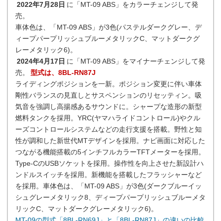
2022年7月28日
に「MT-09 ABS」をカラーチェンジして発
売。
車体色は、「MT-09 ABS」が3色(パステルダークグレー、デ
ィープパープリッシュブルーメタリックC、マットダークグ
レーメタリック6)。
2024年4月17日
に「MT-09 ABS」をマイナーチェンジして発
売。
型式は、8BL-RN87J
ライディングポジションを一新。ポジション変更に伴い車体
剛性バランスの見直しとサスペンションのリセッティン。吸
気音を強調し高揚感あるサウンドに。シャープな造形の新型
燃料タンクを採用。YRC(ヤマハライドコントロール)やクル
ーズコントロールシステムなどの走行支援を搭載。野性と知
性が調和した新世代MTデザインを採用。ナビ画面に対応した
つながる機能搭載の5インチフルカラーTFTメーターを採用。
Type-CのUSBソケットを採用。操作性を向上させた新設計ハ
ンドルスイッチを採用。新機能を搭載したフラッシャーなど
を採用。車体色は、「MT-09 ABS」が3色(ダークブルーイッ
シュグレーメタリック8、ディープパープリッシュブルーメタ
リックC、マットダークグレーメタリック6)。
MT-09の型式「8BL-RN69J」と「8BL-RN87J」の違いの比較