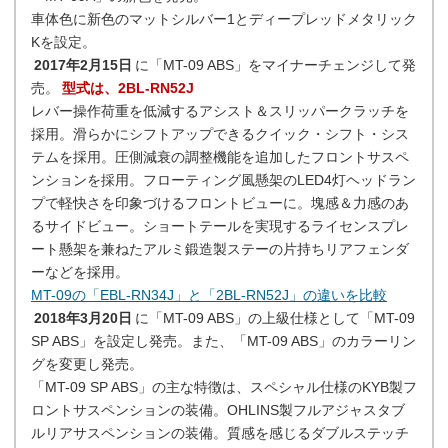
車体色に新色のマットシルバー1とディープレッドメタリック
Kを設定。
2017年2月15日
に「MT-09 ABS」をマイナーチェンジして発
売。
型式は、2BL-RN52J
レバー操作荷重を低減するアシスト＆スリッパークラッチを
採用。滑らかにシフトアップできるクイック・シフト・シス
テムを採用。圧側減衰の調整機能を追加したフロントサスペ
ンションを採用。フローティング風懸架のLED4灯ヘッドラン
プで軽快さを印象づけるフロントビューに。塊感＆力感のあ
るサイドビュー。ショートテールを実現するライセンスプレ
ート懸架を兼ねたアルミ鍛造製ステーの片持ちリアフェンダ
ーなどを採用。
MT-09の「EBL-RN34J」と「2BL-RN52J」の違いを比較
2018年3月20日
に「MT-09 ABS」の上級仕様として「MT-09
SP ABS」を設定し発売。また、「MT-09 ABS」のカラーリン
グを変更し発売。
「MT-09 SP ABS」の主な特徴は、スペシャル仕様のKYB製フ
ロントサスペンションの装備。OHLINS製フルアジャスタブ
ルリアサスペンションの装備。質感を感じるダブルステッチ