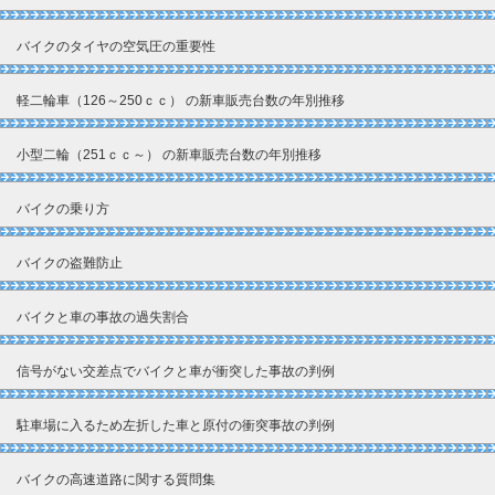
バイクのタイヤの空気圧の重要性
軽二輪車（126～250ｃｃ） の新車販売台数の年別推移
小型二輪（251ｃｃ～） の新車販売台数の年別推移
バイクの乗り方
バイクの盗難防止
バイクと車の事故の過失割合
信号がない交差点でバイクと車が衝突した事故の判例
駐車場に入るため左折した車と原付の衝突事故の判例
バイクの高速道路に関する質問集