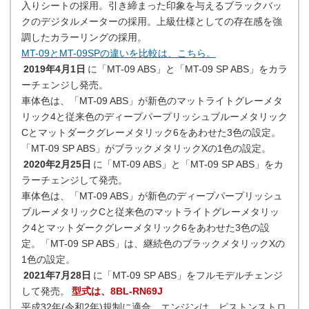
入りシートの採用。引き締まった印象を与えるブラックバッ
クのデジタルメーターの採用。上級仕様としての存在感を強
調したカラーリングの採用。
MT-09とMT-09SPの違いを比較は、こちら。
2019年4月1日
に「MT-09 ABS」と「MT-09 SP ABS」をカラ
ーチェンジし発売。
車体色は、「MT-09 ABS」が新色のマットライトグレーメタ
リック4と従来色のディープパープリッシュブルーメタリック
Cとマットダークグレーメタリック6をあわせた3色の設定。
「MT-09 SP ABS」がブラックメタリックXの1色の設定。
2020年2月25日
に「MT-09 ABS」と「MT-09 SP ABS」をカ
ラーチェンジして発売。
車体色は、「MT-09 ABS」が新色のディープパープリッシュ
ブルーメタリックCと従来色のマットライトグレーメタリッ
ク4とマットダークグレーメタリック6をあわせた3色の設
定。「MT-09 SP ABS」は、継続色のブラックメタリックXの
1色の設定。
2021年7月28日
に「MT-09 SP ABS」をフルモデルチェンジ
して発売。
型式は、8BL-RN69J
平成32年(令和2年)規制に適合。エンジンは、ピストンストロ