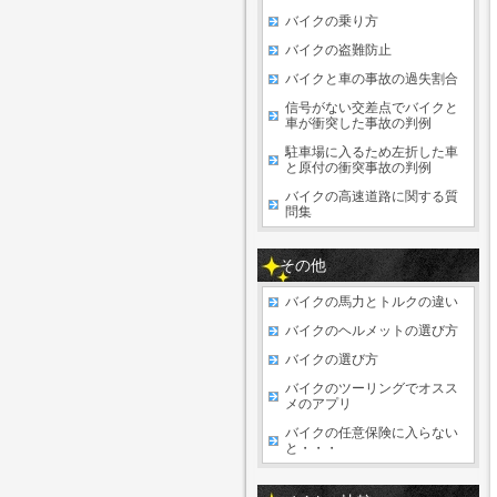
バイクの乗り方
バイクの盗難防止
バイクと車の事故の過失割合
信号がない交差点でバイクと
車が衝突した事故の判例
駐車場に入るため左折した車
と原付の衝突事故の判例
バイクの高速道路に関する質
問集
その他
バイクの馬力とトルクの違い
バイクのヘルメットの選び方
バイクの選び方
バイクのツーリングでオスス
メのアプリ
バイクの任意保険に入らない
と・・・