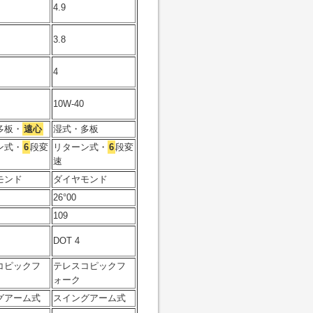
4.9
3.8
4
10W-40
多板・
遠心
湿式・多板
ン式・
6
段変
リターン式・
6
段変
速
モンド
ダイヤモンド
26°00
109
DOT 4
コピックフ
テレスコピックフ
ォーク
グアーム式
スイングアーム式