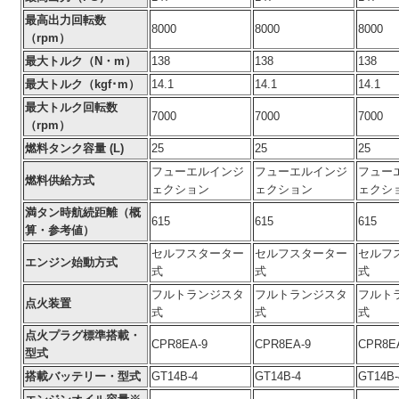
最高出力回転数
8000
8000
8000
（rpm）
最大トルク（N・m）
138
138
138
最大トルク（kgf･m）
14.1
14.1
14.1
最大トルク回転数
7000
7000
7000
（rpm）
燃料タンク容量 (L)
25
25
25
フューエルインジ
フューエルインジ
フュー
燃料供給方式
ェクション
ェクション
ェクシ
満タン時航続距離（概
615
615
615
算・参考値）
セルフスターター
セルフスターター
セルフ
エンジン始動方式
式
式
式
フルトランジスタ
フルトランジスタ
フルト
点火装置
式
式
式
点火プラグ標準搭載・
CPR8EA-9
CPR8EA-9
CPR8E
型式
搭載バッテリー・型式
GT14B-4
GT14B-4
GT14B-