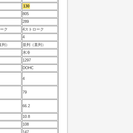
130
805
289
ローク
4ストローク
4
直列）
並列（直列）
水冷
1297
DOHC
4
79
66.2
10.8
108
147