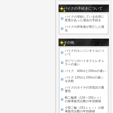
バイクの手続きについて
バイクの登録している住所に
変更があった場合の手続き
バイクの所有者が死亡した場
合
その他
バイクのエンジンオイルにつ
いて
ガゾリンのハイオクとレギュ
ラーの違い
バイク 400ccと250ccの違い
バイク 125ccと250ccの違い
を比較
バイクのタイヤの空気圧の重
要性
軽二輪車（126～250ｃｃ）
の新車販売台数の年別推移
小型二輪（251ｃｃ～） の新
車販売台数の年別推移