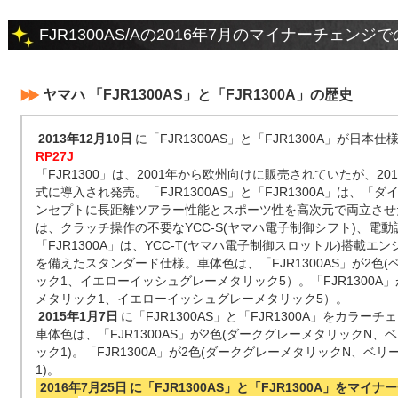
FJR1300AS/Aの2016年7月のマイナーチェンジ
ヤマハ 「FJR1300AS」と「FJR1300A」の歴史
2013年12月10日
に「FJR1300AS」と「FJR1300A」が日
RP27J
「FJR1300」は、2001年から欧州向けに販売されていたが、20
式に導入され発売。「FJR1300AS」と「FJR1300A」は、
ンセプトに長距離ツアラー性能とスポーツ性を高次元で両立させたモ
は、クラッチ操作の不要なYCC-S(ヤマハ電子制御シフト)、電
「FJR1300A」は、YCC-T(ヤマハ電子制御スロットル)搭載
を備えたスタンダード仕様。車体色は、「FJR1300AS」が2色
ック1、イエローイッシュグレーメタリック5）。「FJR1300A
メタリック1、イエローイッシュグレーメタリック5）。
2015年1月7日
に「FJR1300AS」と「FJR1300A」をカラーチ
車体色は、「FJR1300AS」が2色(ダークグレーメタリックN
ック1)。「FJR1300A」が2色(ダークグレーメタリックN、ベ
1)。
2016年7月25日
に「FJR1300AS」と「FJR1300A」をマイ