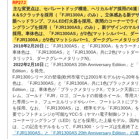
RP27J
主な変更点は、セパレートドッグ構造、ヘリカルギア採用の6速
A＆Sクラッチを採用（「FJR1300A」のみ）。立体感ある新デ
眼ヘッドランプ、フルLED灯火器を採用。夜間のコーナーでラ
ングランプを採用（「FJR1300AS」のみ）。新デザインのマ
採用。車体色は、「FJR1300AS」が2色(マットシルバー1、ダ
「FJR1300A」が2色(マットシルバー1、ダークグレーメタリック
2018年2月20日
に「FJR1300AS」と「FJR1300A」をカラー
車体色は、「FJR1300AS」と「FJR1300A」共に2色(マッ
タリック1、ダークグレーメタリックN)。
2022年2月10日
に「FJR1300AS 20th Anniversary Edition」と「F
Edition」を発売。
FJR1300シリーズの登場(欧州市場では2001年モデル)から2
色は、「FJR1300AS」と「FJR1300A」共に1色(ブラックメタリックX)
Edition」は、車体色が「ブラックメタリックX」でタンク天面
レム、ゴールド「FJR」ロゴ、ゴールドの前後ホイール、専用ス
た専用シート、フューエルリッドやレバー、フートレストにブラ
を採用。なお、「FJR1300AS」は、標準モデル「FJR1300
要でシフトチェンジが可能なYCC-S（ヤマハ電子制御シフト）
コーナーリングランプ（LED）などを採用した上級モデル。国内向けの
は、この記念モデルをもって、FJR1300・シリーズは生産終了
「FJR1300AS」と「FJR1300AS 20th Anniversary Editio