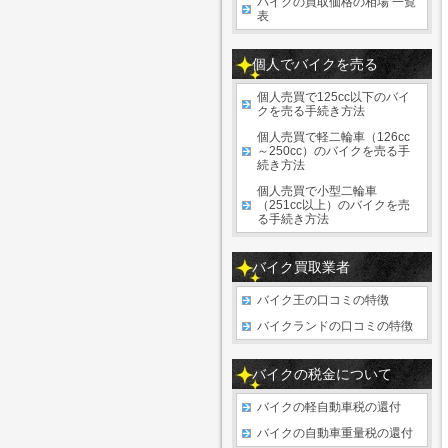
バイクの買取価格の相場 一覧
表
個人でバイクを売る
個人売買で125cc以下のバイ
クを売る手続き方法
個人売買で軽二輪車（126cc
～250cc）のバイクを売る手
続き方法
個人売買で小型二輪車
（251cc以上）のバイクを売
る手続き方法
バイク買取業者
バイク王の口コミの特徴
バイクランドの口コミの特徴
バイクの税金について
バイクの軽自動車税の還付
バイクの自動車重量税の還付