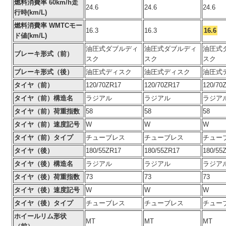
燃料消費率 60km/h走
24.6
24.6
24.6
行時(km/L)
燃料消費率 WMTCモー
16.3
16.3
16.6
ド値(km/L)
油圧式ダブルディ
油圧式ダブルディ
油圧式
ブレーキ形式（前）
スク
スク
スク
ブレーキ形式（後）
油圧式ディスク
油圧式ディスク
油圧式
タイヤ（前）
120/70ZR17
120/70ZR17
120/70
タイヤ（前）構造名
ラジアル
ラジアル
ラジア
タイヤ（前）荷重指数
58
58
58
タイヤ（前）速度記号
W
W
W
タイヤ（前）タイプ
チューブレス
チューブレス
チュー
タイヤ（後）
180/55ZR17
180/55ZR17
180/55
タイヤ（後）構造名
ラジアル
ラジアル
ラジア
タイヤ（後）荷重指数
73
73
73
タイヤ（後）速度記号
W
W
W
タイヤ（後）タイプ
チューブレス
チューブレス
チュー
ホイールリム形状
MT
MT
MT