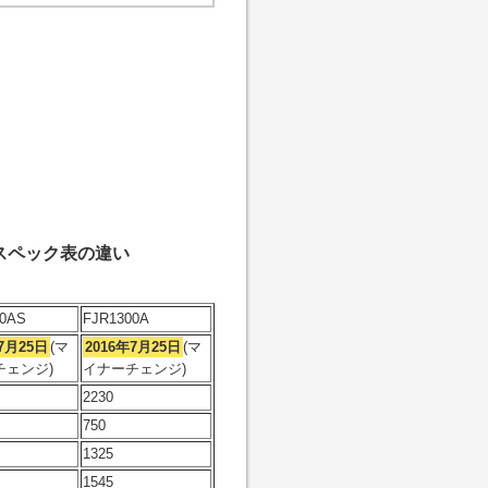
のスペック表の違い
00AS
FJR1300A
7月25日
(マ
2016年7月25日
(マ
チェンジ)
イナーチェンジ)
2230
750
1325
1545