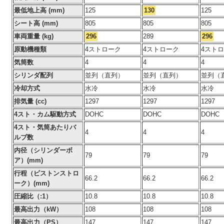
最低地上高 (mm)
125
130
125
シート高 (mm)
805
805
805
車両重量 (kg)
296
289
296
原動機種類
4ストローク
4ストローク
4スト
気筒数
4
4
4
シリンダ配列
並列（直列）
並列（直列）
並列（
冷却方式
水冷
水冷
水冷
排気量 (cc)
1297
1297
1297
4スト・カム駆動方式
DOHC
DOHC
DOHC
4スト・気筒あたりバ
4
4
4
ルブ数
内径（シリンダーボ
79
79
79
ア）(mm)
行程（ピストンストロ
66.2
66.2
66.2
ーク）(mm)
圧縮比（:1）
10.8
10.8
10.8
最高出力（kW）
108
108
108
最高出力（PS）
147
147
147