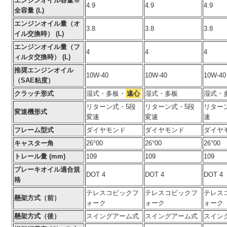
エンジンオイル容量※
4.9
4.9
4.9
全容量 (L)
エンジンオイル量（オ
3.8
3.8
3.8
イル交換時） (L)
エンジンオイル量（フ
4
4
4
ィルタ交換時） (L)
推奨エンジンオイル
10W-40
10W-40
10W-40
（SAE粘度）
クラッチ形式
湿式・多板・
遠心
湿式・多板
湿式・
リターン式・5段
リターン式・5段
リター
変速機形式
変速
変速
速
フレーム型式
ダイヤモンド
ダイヤモンド
ダイヤ
キャスター角
26°00
26°00
26°00
トレール量 (mm)
109
109
109
ブレーキオイル適合規
DOT 4
DOT 4
DOT 4
格
テレスコピックフ
テレスコピックフ
テレス
懸架方式（前）
ォーク
ォーク
ォーク
懸架方式（後）
スイングアーム式
スイングアーム式
スイン