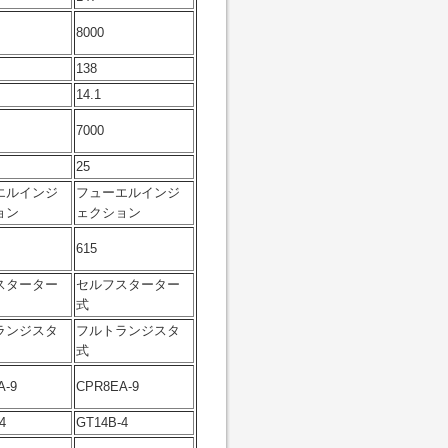
8000
138
14.1
7000
25
エルインジ
フューエルインジ
ョン
ェクション
615
スターター
セルフスターター
式
ランジスタ
フルトランジスタ
式
A-9
CPR8EA-9
4
GT14B-4