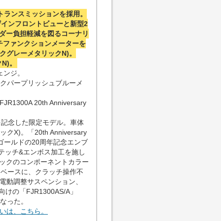
トランスミッションを採用。
ザインフロントビューと新型2
イダー負担軽減を図るコーナリ
ルチファンクションメーターを
ークグレーメタリックN)。
N)。
チェンジ。
トダークパープリッシュブルーメ
JR1300A 20th Anniversary
0年を記念した限定モデル。車体
。「20th Anniversary
にゴールドの20周年記念エンブ
テッチ&エンボス加工を施し
ックのコンポーネントカラー
A」をベースに、クラッチ操作不
、電動調整サスペンション、
「FJR1300AS/A」
となった。
n」の違いは、こちら。