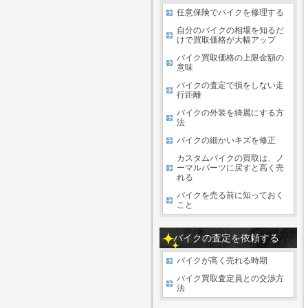
任意保険でバイクを修理する
自分のバイクの相場を知るだ
けで買取価格が大幅アップ
バイク買取価格の上限金額の
意味
バイクの査定で損をしない走
行距離
バイクの外装を綺麗にする方
法
バイクの細かいキズを修正
カスタムバイクの買取は、ノ
ーマルパーツに戻すと高く売
れる
バイクを売る前に知っておく
こと
バイクの査定を依頼する
バイクが高く売れる時期
バイク買取査定員との交渉方
法