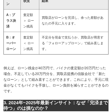
状況
結果
ン
A：プ
査定額
買取店がローンを完済し、余った差額があ
ラス決
＞ ロー
なたの手元に入ります。
済
ン残高
B：オ
査定額
不足分を現金で支払うか、買取店が用意す
ーバー
＜ ロー
る「フォローアップローン」で組み直しま
ローン
ン残高
す。
例えば、ローン残金が40万円で、バイクの査定額が20万円だった
場合。不足している20万円分を、買取店提携の信販会社で「新た
なローン」として組み直すことができます。これにより、手元に現
金がなくてもバイクを手放し、ローン負担を減らすことができるの
です。
3. 2024年~2025年最新インサイト：なぜ「完済まで
待つ」のは損なのか？