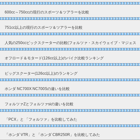
600cc～750ccの現行のスポーツ＆ツアラーを比較
751cc以上の現行のスポーツ＆ツアラーを比較
人気の250ccビックスクーターの比較(フォルツァ・スカイウェイブ・マジェス
ティ)
オフロード＆モタード(126cc以上)のバイク比較ランキング
ビッグスクーター(126cc以上)のランキング
ホンダ NC700X NC700Sの違いを比較
フォルツァZとフォルツァsiの違いを比較
「PCX」と 「フォルツァ」を比較してみた
「ホンダ VTR」と 「ホンダ CBR250R」を比較してみた