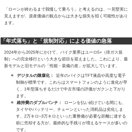
「ローンが終わるまで我慢して乗ろう」と考えるのは、一見堅実に
見えますが、資産価値の観点からは大きな損失を招く可能性があり
ます。
「年式落ち」と「規制対応」による価値の急落
2024年から2025年にかけて、バイク業界はユーロ5+（排ガス規
制）への完全移行という大きな節目を迎えました。これにより、最
新モデルと旧モデルの「性能・装備の差」が拡大しています。
デジタルの陳腐化：
近年のバイクはTFT液晶や高度な電子
制御が標準です。これらはスマートフォンのように進化が早
く、1年型落ちするだけで中古市場の評価がガクンと下がり
ます。
維持費のダブルパンチ：
ローンを払い続けている間にも、
タイヤやバッテリー、チェーンといった消耗品は劣化しま
す。2万キロ~3万キロといった重整備が必要な距離に達する
前に売却する方が、最終的な手残りが増えるケースが多いの
です。