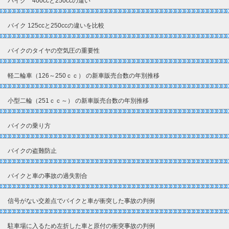
バイク 400ccと250ccの違い
バイク 125ccと250ccの違いを比較
バイクのタイヤの空気圧の重要性
軽二輪車（126～250ｃｃ） の新車販売台数の年別推移
小型二輪（251ｃｃ～） の新車販売台数の年別推移
バイクの乗り方
バイクの盗難防止
バイクと車の事故の過失割合
信号がない交差点でバイクと車が衝突した事故の判例
駐車場に入るため左折した車と原付の衝突事故の判例