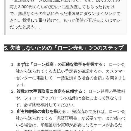
「査定額がローン残高に届かなかった。でも、残り15万円を
毎月3,000円くらいの支払いに組み直してもらったおかげ
で、無理なく今の生活に合った排気量にダウンサイジングで
きた。我慢して乗り続けて、もっと価値が下がるよりはマシ
だったと思う。」
5. 失敗しないための「ローン売却」3つのステップ
まずは「ローン残高」の正確な数字を把握する：
ローン会
社から送られてくる支払い予定表を確認するか、カスタマー
センターに電話して「一括返済する場合の金額」を聞きまし
ょう。
複数の大手買取店に査定を依頼する：
ローン処理の手数料
や、フォローアップローンの金利は会社によって異なりま
す。必ず比較検討してください。
所有権解除の書類を揃える：
完済済みであれば、ローン会
社から送られてくる「完済証明書」が必要です。まだ残って
いる場合は、印鑑証明や実印が必要になるケースがあるた