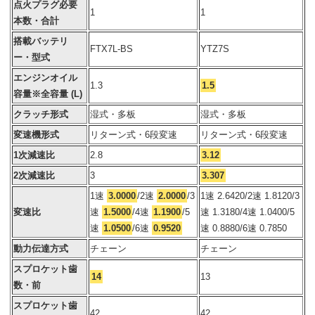
点火プラグ必要
1
1
本数・合計
搭載バッテリ
FTX7L-BS
YTZ7S
ー・型式
エンジンオイル
1.3
1.5
容量※全容量 (L)
クラッチ形式
湿式・多板
湿式・多板
変速機形式
リターン式・6段変速
リターン式・6段変速
1次減速比
2.8
3.12
2次減速比
3
3.307
1速
3.0000
/2速
2.0000
/3
1速 2.6420/2速 1.8120/3
変速比
速
1.5000
/4速
1.1900
/5
速 1.3180/4速 1.0400/5
速
1.0500
/6速
0.9520
速 0.8880/6速 0.7850
動力伝達方式
チェーン
チェーン
スプロケット歯
14
13
数・前
スプロケット歯
42
42