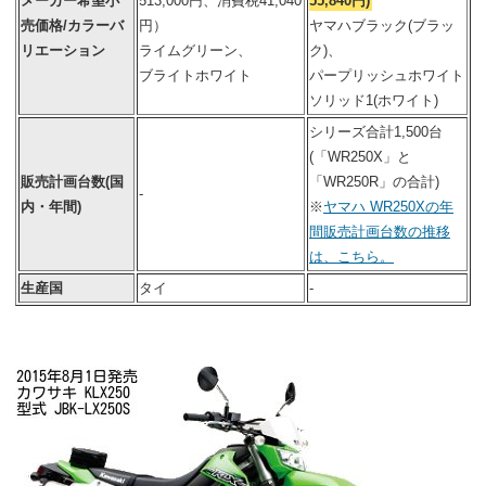
メーカー希望小
513,000円、消費税41,040
55,840円)
売価格/カラーバ
円）
ヤマハブラック(ブラッ
リエーション
ライムグリーン、
ク)、
ブライトホワイト
パープリッシュホワイト
ソリッド1(ホワイト)
シリーズ合計1,500台
(「WR250X」と
販売計画台数(国
「WR250R」の合計)
-
内・年間)
※
ヤマハ WR250Xの年
間販売計画台数の推移
は、こちら。
生産国
タイ
-