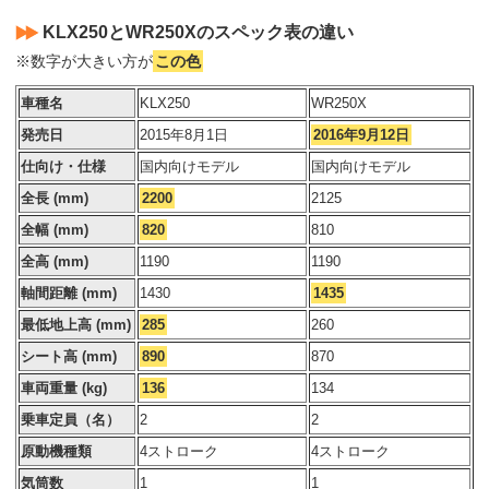
KLX250とWR250Xのスペック表の違い
※数字が大きい方が
この色
車種名
KLX250
WR250X
発売日
2015年8月1日
2016年9月12日
仕向け・仕様
国内向けモデル
国内向けモデル
全長 (mm)
2200
2125
全幅 (mm)
820
810
全高 (mm)
1190
1190
軸間距離 (mm)
1430
1435
最低地上高 (mm)
285
260
シート高 (mm)
890
870
車両重量 (kg)
136
134
乗車定員（名）
2
2
原動機種類
4ストローク
4ストローク
気筒数
1
1