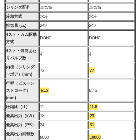
シリンダ配列
単気筒
単気筒
冷却方式
水冷
水冷
排気量 (cc)
249
249
4スト・カム駆動
DOHC
DOHC
方式
4スト・気筒あた
4
4
りバルブ数
内径（シリンダ
72
77
ーボア）(mm)
行程（ピストン
ストローク）
61.2
53.6
(mm)
圧縮比（:1）
11
11.8
最高出力（kW）
18
23
最高出力（PS）
24
31
最高出力回転数
9000
10000