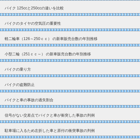
バイク 125ccと250ccの違いを比較
バイクのタイヤの空気圧の重要性
軽二輪車（126～250ｃｃ） の新車販売台数の年別推移
小型二輪（251ｃｃ～） の新車販売台数の年別推移
バイクの乗り方
バイクの盗難防止
バイクと車の事故の過失割合
信号がない交差点でバイクと車が衝突した事故の判例
駐車場に入るため左折した車と原付の衝突事故の判例