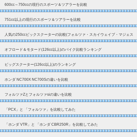
600cc～750ccの現行のスポーツ＆ツアラーを比較
751cc以上の現行のスポーツ＆ツアラーを比較
人気の250ccビックスクーターの比較(フォルツァ・スカイウェイブ・マジェス
ティ)
オフロード＆モタード(126cc以上)のバイク比較ランキング
ビッグスクーター(126cc以上)のランキング
ホンダ NC700X NC700Sの違いを比較
フォルツァZとフォルツァsiの違いを比較
「PCX」と 「フォルツァ」を比較してみた
「ホンダ VTR」と 「ホンダ CBR250R」を比較してみた