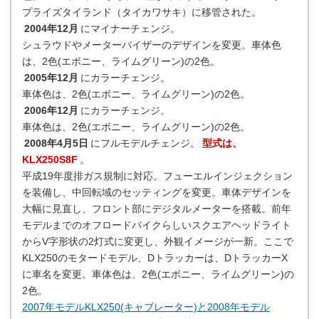
プライズタイランド（タイカワサキ）に移管された。
2004年12月
にマイナーチェンジ。
シュラウドやメーターバイザーのデザインを変更。車体色
は、2色(エボニー、ライムグリーン)の2色。
2005年12月
にカラーチェンジ。
車体色は、2色(エボニー、ライムグリーン)の2色。
2006年12月
にカラーチェンジ。
車体色は、2色(エボニー、ライムグリーン)の2色。
2008年4月5日
にフルモデルチェンジ。
型式は、
KLX250S8F
。
平成19年度排ガス規制に対応。フューエルインジェクション
を装備し、中回転域のセッティングを変更。車体デザインを
大幅に見直し、フロント部にデジタルメーターを搭載。前年
モデルまでのオフロードバイクらしいスクエアヘッドライト
からV字形状の2灯式に変更し、外観イメージが一新。ここで
KLX250のモタードモデル、Dトラッカーは、DトラッカーX
に車名を変更。車体色は、2色(エボニー、ライムグリーン)の
2色。
2007年モデルKLX250(キャブレーター)と2008年モデル