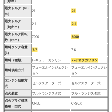
（rpm）
最大トルク（N・
21
24
m）
最大トルク
2.1
2.4
（kgf･m）
最大トルク回転
7000
8000
数（rpm）
燃料タンク容量
7.7
7.6
(L)
燃料（種類）
レギュラーガソリン
ハイオクガソリン
フューエルインジェクシ
フューエルインジェクシ
燃料供給方式
ョン
ョン
エンジン始動方
セルフスターター式
セルフスターター式
式
点火装置
フルトランジスタ式
フルトランジスタ式
点火プラグ標準
CR8E
CR9EK
搭載・型式