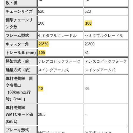
数・後
チェーンサイズ
520
520
標準チェーンリ
106
108
ンク数
フレーム型式
セミダブルクレードル
セミダブルクレードル
キャスター角
26°30
26°00
トレール量 (mm)
105
81
懸架方式（前）
テレスコピックフォーク
テレスコピックフォーク
懸架方式（後）
スイングアーム式
スイングアーム式
燃料消費率 国
交省届出
40
34
（60km/h走行
時）(km/L)
燃料消費率
WMTCモード値
29.5
-
(km/L)
ブレーキ形式