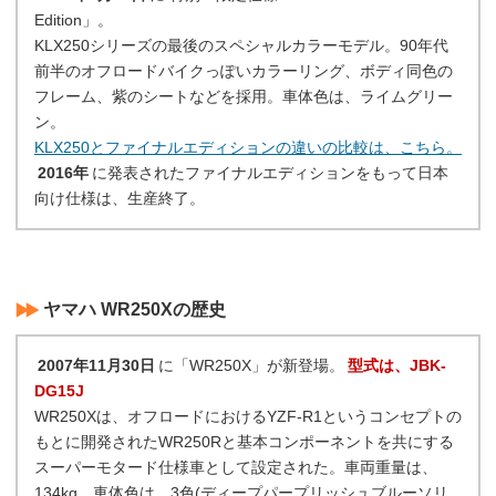
Edition」。
KLX250シリーズの最後のスペシャルカラーモデル。90年代
前半のオフロードバイクっぽいカラーリング、ボディ同色の
フレーム、紫のシートなどを採用。車体色は、ライムグリー
ン。
KLX250とファイナルエディションの違いの比較は、こちら。
2016年
に発表されたファイナルエディションをもって日本
向け仕様は、生産終了。
ヤマハ WR250Xの歴史
2007年11月30日
に「WR250X」が新登場。
型式は、JBK-
DG15J
WR250Xは、オフロードにおけるYZF-R1というコンセプトの
もとに開発されたWR250Rと基本コンポーネントを共にする
スーパーモタード仕様車として設定された。車両重量は、
134kg。車体色は、3色(ディープパープリッシュブルーソリ