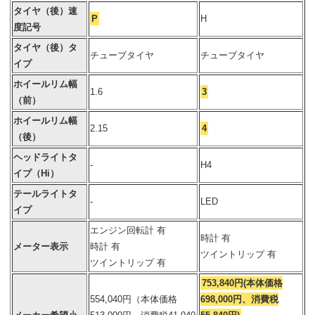
タイヤ（後）速
P
H
度記号
タイヤ（後）タ
チューブタイヤ
チューブタイヤ
イプ
ホイールリム幅
1.6
3
（前）
ホイールリム幅
2.15
4
（後）
ヘッドライトタ
-
H4
イプ（Hi）
テールライトタ
-
LED
イプ
エンジン回転計 有
時計 有
メーター表示
時計 有
ツイントリップ 有
ツイントリップ 有
753,840円(本体価格
554,040円（本体価格
698,000円、消費税