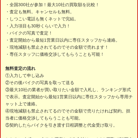
・全国300社が参加！最大10社の買取額を比較！
・査定も無料。キャンセルも無料。
・しつこい電話も無くネットで完結。
・入力項目も30秒くらいで入力！
・バイクの写真で査定！
・査定開始から最短1営業日以内に専任スタッフから連絡。
・現地減額も禁止されてるのでその金額で売れます！
・専任スタッフに価格交渉してもらうことも可能！
無料査定の流れ
①入力して申し込み
②その後バイクの写真を取って送る
③最大10社の業者が買い取りたい金額で入札し、ランキング形式
で表示。査定開始から最短1営業日以内に専任スタッフから専用チ
ャット上で連絡。
④現地減額も禁止されてるのでその金額で売りたければ契約。担
当者に価格交渉してもらうことも可能。
⑤契約したらバイクを引き渡す日程調整と代金受け取り。