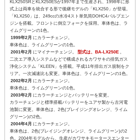
KLX250SRとKLX250ESが1997年まで生産され、1998年に形
式上は両車を統合する形で後継モデルの「KLX250」が登場。
「KLX250」は、249ccの水冷4スト単気筒DOHC4バルブエン
ジンを搭載。フロントに倒立フォークを採用。車体色は、ラ
イムグリーンの1色。
1999年2月
にカラーチェンジ。
車体色は、ライムグリーンの1色。
2001年2月
にマイナーチェンジ。
型式は、BA-LX250E
。
二次エア導入システムなどで構成されるカワサキの排気ガス
浄化システム「KLEEN」を搭載。平成11年排出ガス規制をク
リア。一次減速比も変更。車体色は、ライムグリーンの1色。
2002年2月
にカラーチェンジ。
車体色は、ライムグリーンの1色。
2003年2月
にカラーチェンジとバッテリーを変更。
カラーチェンジと標準搭載バッテリーをユアサ製から古河電
池製に変更。車体色は、2色(ブレイジングオレンジ、ライム
グリーン)の2色。
2004年4月
にカラーチェンジ。
車体色は、2色(ブレイジングオレンジ、ライムグリーン)の2
色。2004年モデルから、生産がカワサキモータースエンター