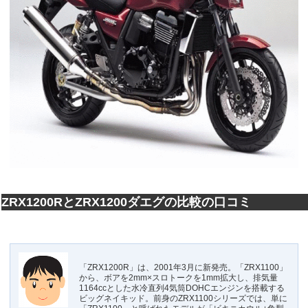
ZRX1200RとZRX1200ダエグの比較の口コミ
「ZRX1200R」は、2001年3月に新発売。「ZRX1100」
から、ボアを2mm×スロトークを1mm拡大し、排気量
1164ccとした水冷直列4気筒DOHCエンジンを搭載する
ビッグネイキッド。前身のZRX1100シリーズでは、単に