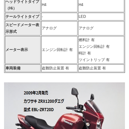
ヘッドライトタイプ
H4
H4
（Hi）
テールライトタイプ
-
LED
スピードメーター表
アナログ
アナログ
示形式
燃料計 有
エンジン回転計 有
メーター表示
エンジン回転計 有
時計 有
ツイントリップ 有
車両装備
盗難防止装置 有
盗難防止装置 有