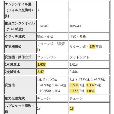
エンジンオイル量
（フィルタ交換時）
3
3
(L)
推奨エンジンオイル
10W-40
10W-40
（SAE粘度）
クラッチ形式
湿式・多板
湿式・多板
リターン式・5段変
変速機形式
リターン式・
6段
変速
速
変速機・操作方式
フットシフト
フットシフト
1次減速比
1.637
1.615
2次減速比
2.47
2.444
1速 2.733/2速
1速 2.733/2速 1.947/3速
変速比
1.947/3速 1.478/4速
1.590
/4速
1.332
/5速
1.192/5速 1.034
1.152
/6速
1.034
動力伝達方式
チェーン
チェーン
スプロケット歯数・
17
18
前