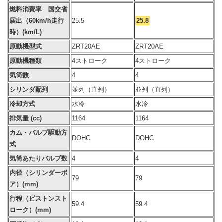
燃料消費率 国交省
届出（60km/h走行
25.5
25.8
時）(km/L)
原動機型式
ZRT20AE
ZRT20AE
原動機種類
4ストローク
4ストローク
気筒数
4
4
シリンダ配列
並列（直列）
並列（直列）
冷却方式
水冷
水冷
排気量 (cc)
1164
1164
カム・バルブ駆動方
DOHC
DOHC
式
気筒あたりバルブ数
4
4
内径（シリンダーボ
79
79
ア）(mm)
行程（ピストンスト
59.4
59.4
ローク）(mm)