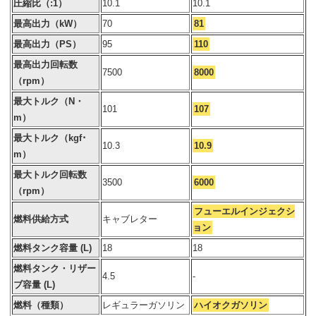
圧縮比（:1）
10.1
10.1
最高出力（kW）
70
81
最高出力（PS）
95
110
最高出力回転数
7500
8000
（rpm）
最大トルク（N・
101
107
m）
最大トルク（kgf･
10.3
10.9
m）
最大トルク回転数
3500
6000
（rpm）
フューエルインジェクシ
燃料供給方式
キャブレター
ョン
燃料タンク容量 (L)
18
18
燃料タンク・リザー
4.5
-
ブ容量 (L)
燃料（種類）
レギュラーガソリン
ハイオクガソリン