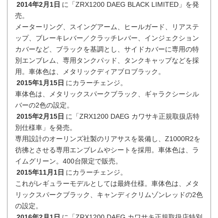
2014年2月1日
に「ZRX1200 DAEG BLACK LIMITED」を発
売。
メーターリング、スイングアーム、ヒールガード、リアステ
ップ、ブレーキレバー／クラッチレバー、インジェクション
カバーなど、ブラックを基調とし、サイドカバーに専用の特
別エンブレム、専用タンクパッド、タンクキャップなどを採
用。車体色は、メタリックディアブロブラック。
2015年1月15日
にカラーチェンジ。
車体色は、メタリックスパークブラック、ギャラクシーシル
バーの2色の設定。
2015年2月15日
に「ZRX1200 DAEG カワサキ正規取扱店特
別仕様車」を発売。
専用設計のオーリンズ社製のリアサスを装備し、Z1000R2を
彷彿とさせる専用エンブレムやシートを採用。車体色は、ラ
イムグリーン。400台限定で販売。
2015年11月1日
にカラーチェンジ。
これがレギュラーモデルとしては最終仕様。車体色は、メタ
リックスパークブラック、キャンディクリムゾンレッドの2色
の設定。
2016年2月1日
に「ZRX1200 DAEG カワサキ正規取扱店特別