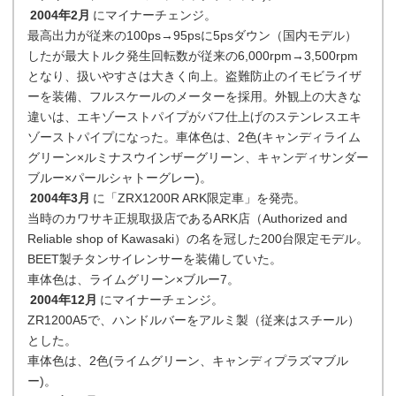
2004年2月
にマイナーチェンジ。
最高出力が従来の100ps→95psに5psダウン（国内モデル）
したが最大トルク発生回転数が従来の6,000rpm→3,500rpm
となり、扱いやすさは大きく向上。盗難防止のイモビライザ
ーを装備、フルスケールのメーターを採用。外観上の大きな
違いは、エキゾーストパイプがバフ仕上げのステンレスエキ
ゾーストパイプになった。車体色は、2色(キャンディライム
グリーン×ルミナスウインザーグリーン、キャンディサンダー
ブルー×パールシャトーグレー)。
2004年3月
に「ZRX1200R ARK限定車」を発売。
当時のカワサキ正規取扱店であるARK店（Authorized and
Reliable shop of Kawasaki）の名を冠した200台限定モデル。
BEET製チタンサイレンサーを装備していた。
車体色は、ライムグリーン×ブルー7。
2004年12月
にマイナーチェンジ。
ZR1200A5で、ハンドルバーをアルミ製（従来はスチール）
とした。
車体色は、2色(ライムグリーン、キャンディプラズマブル
ー)。