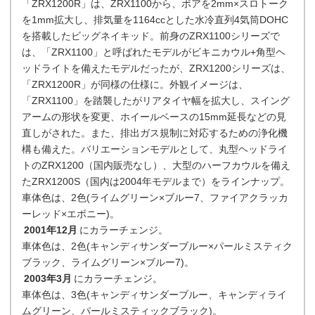
「ZRX1200R」は、ZRX1100から、ボアを2mm×スロトーク
を1mm拡大し、排気量を1164ccとした水冷直列4気筒DOHC
を搭載したビッグネイキッド。前身のZRX1100シリーズで
は、「ZRX1100」と呼ばれたモデルがビキニカウル+角型ヘ
ッドライトを備えたモデルだったが、ZRX1200シリーズは、
「ZRX1200R」が同様の仕様に。外観イメージは、
「ZRX1100」を踏襲したがリアタイヤ幅を拡大し、スイング
アームの形状を変更、ホイールベースの15mm延長などの見
直しがされた。また、排出ガス規制に対応するための浄化機
構も備えた。バリエーションモデルとして、丸型ヘッドライ
トのZRX1200（国内販売なし）、大型のハーフカウルを備え
たZRX1200S（国内は2004年モデルまで）をラインナップ。
車体色は、2色(ライムグリーン×ブルー7、ファイアクラッカ
ーレッド×エボニー)。
2001年12月
にカラーチェンジ。
車体色は、2色(キャンディサンダーブルー×パールミスティク
ブラック、ライムグリーン×ブルー7)。
2003年3月
にカラーチェンジ。
車体色は、3色(キャンディサンダーブルー、キャンディライ
ムグリーン、パールミスティックブラック)。