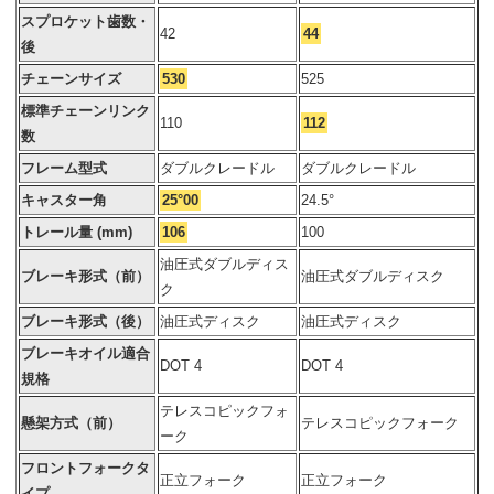
スプロケット歯数・
42
44
後
チェーンサイズ
530
525
標準チェーンリンク
110
112
数
フレーム型式
ダブルクレードル
ダブルクレードル
キャスター角
25°00
24.5°
トレール量 (mm)
106
100
油圧式ダブルディス
ブレーキ形式（前）
油圧式ダブルディスク
ク
ブレーキ形式（後）
油圧式ディスク
油圧式ディスク
ブレーキオイル適合
DOT 4
DOT 4
規格
テレスコピックフォ
懸架方式（前）
テレスコピックフォーク
ーク
フロントフォークタ
正立フォーク
正立フォーク
イプ