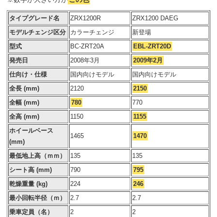
タイプグレード名
ZRX1200R
ZRX1200 DAEG
モデルチェンジ区分
カラーチェンジ
新登場
型式
BC-ZRT20A
EBL-ZRT20D
発売日
2008年3月
2009年2月
仕向け・仕様
国内向けモデル
国内向けモデル
全長 (mm)
2120
2150
全幅 (mm)
780
770
全高 (mm)
1150
1155
ホイールベース
1465
1470
(mm)
最低地上高（ｍｍ）
135
135
シート高 (mm)
790
795
乾燥重量 (kg)
224
246
最小回転半径（ｍ）
2.7
2.7
乗車定員（名）
2
2