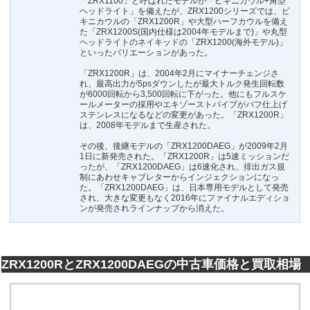
「ZRX1100」と呼ばれたモデルが「ビキニカウル+角型
ヘッドライト」を備えたが、ZRX1200シリーズでは、ビ
キニカウルの「ZRX1200R」や大型ハーフカウルを備え
た「ZRX1200S(国内仕様は2004年モデルまで)」や丸型
ヘッドライトのネイキッドの「ZRX1200(海外モデル)」
といったバリエーションがあった。
「ZRX1200R」は、2004年2月にマイナーチェンジさ
れ、最高出力が5psダウンしたが最大トルク発生回転数
が6000回転から3,500回転に下がった。他にもフルスケ
ールメーターの採用やエキゾーストパイプがバフ仕上げ
ステンレスになるなどの変更があった。「ZRX1200R」
は、2008年モデルまで生産された。
その後、後継モデルの「ZRX1200DAEG」が2009年2月
1日に新発売された。「ZRX1200R」は5速ミッションだ
ったが、「ZRX1200DAEG」は6速化され、排出ガス規
制にあわせキャブレターからインジェクションになっ
た。「ZRX1200DAEG」は、日本専用モデルとして発売
され、大きな変更もなく2016年にファイナルエディショ
ンが発売されラインナップから消えた。
ZRX1200RとZRX1200DAEGの中古車価格と買取相場