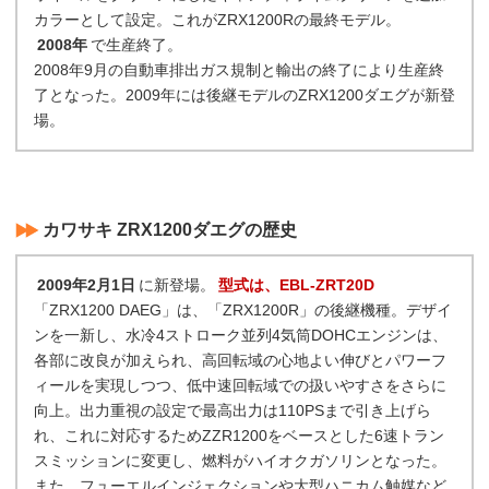
カラーとして設定。これがZRX1200Rの最終モデル。
2008年
で生産終了。
2008年9月の自動車排出ガス規制と輸出の終了により生産終
了となった。2009年には後継モデルのZRX1200ダエグが新登
場。
カワサキ ZRX1200ダエグの歴史
2009年2月1日
に新登場。
型式は、EBL-ZRT20D
「ZRX1200 DAEG」は、「ZRX1200R」の後継機種。デザイ
ンを一新し、水冷4ストローク並列4気筒DOHCエンジンは、
各部に改良が加えられ、高回転域の心地よい伸びとパワーフ
ィールを実現しつつ、低中速回転域での扱いやすさをさらに
向上。出力重視の設定で最高出力は110PSまで引き上げら
れ、これに対応するためZZR1200をベースとした6速トラン
スミッションに変更し、燃料がハイオクガソリンとなった。
また、フューエルインジェクションや大型ハニカム触媒など