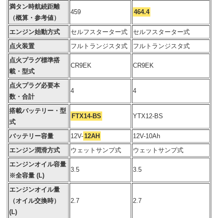
満タン時航続距離
459
464.4
（概算・参考値）
エンジン始動方式
セルフスターター式
セルフスターター式
点火装置
フルトランジスタ式
フルトランジスタ式
点火プラグ標準搭
CR9EK
CR9EK
載・型式
点火プラグ必要本
4
4
数・合計
搭載バッテリー・型
FTX14-BS
YTX12-BS
式
バッテリー容量
12V-
12AH
12V-10Ah
エンジン潤滑方式
ウェットサンプ式
ウェットサンプ式
エンジンオイル容量
3.5
3.5
※全容量 (L)
エンジンオイル量
（オイル交換時）
2.7
2.7
(L)