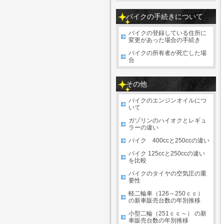
バイクの手続きについて
バイクの登録している住所に
変更があった場合の手続き
バイクの所有者が死亡した場
合
その他
バイクのエンジンオイルにつ
いて
ガゾリンのハイオクとレギュ
ラーの違い
バイク 400ccと250ccの違い
バイク 125ccと250ccの違い
を比較
バイクのタイヤの空気圧の重
要性
軽二輪車（126～250ｃｃ）
の新車販売台数の年別推移
小型二輪（251ｃｃ～） の新
車販売台数の年別推移