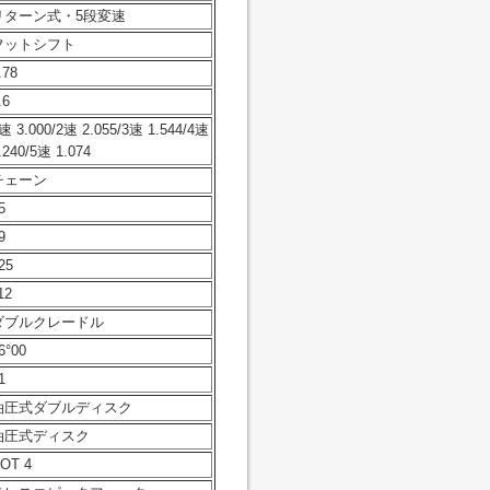
リターン式・5段変速
フットシフト
.78
.6
速 3.000/2速 2.055/3速 1.544/4速
.240/5速 1.074
チェーン
5
9
25
12
ダブルクレードル
6°00
1
油圧式ダブルディスク
油圧式ディスク
OT 4