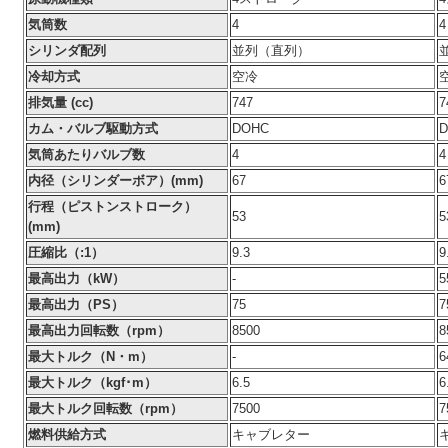
気筒数
4
4
シリンダ配列
並列（直列）
冷却方式
空冷
排気量 (cc)
747
7
カム・バルブ駆動方式
DOHC
気筒あたりバルブ数
4
4
内径（シリンダーボア）(mm)
67
6
行程（ピストンストローク）
53
5
(mm)
圧縮比（:1）
9.3
9
最高出力（kW）
-
5
最高出力（PS）
75
7
最高出力回転数（rpm）
8500
8
最大トルク（N・m）
-
6
最大トルク（kgf･m）
6.5
6
最大トルク回転数（rpm）
7500
7
燃料供給方式
キャブレター