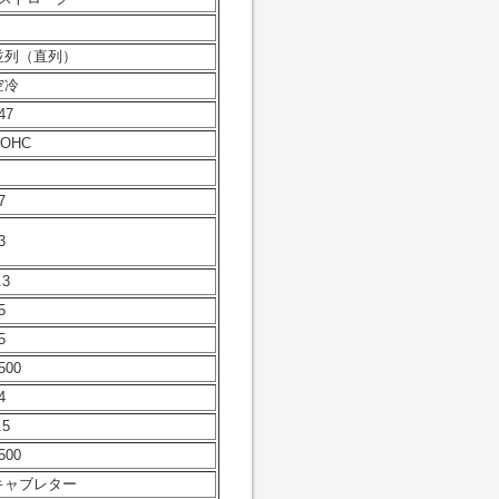
並列（直列）
空冷
47
DOHC
7
3
.3
5
5
500
4
.5
500
キャブレター