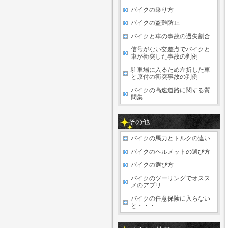
バイクの乗り方
バイクの盗難防止
バイクと車の事故の過失割合
信号がない交差点でバイクと
車が衝突した事故の判例
駐車場に入るため左折した車
と原付の衝突事故の判例
バイクの高速道路に関する質
問集
その他
バイクの馬力とトルクの違い
バイクのヘルメットの選び方
バイクの選び方
バイクのツーリングでオスス
メのアプリ
バイクの任意保険に入らない
と・・・