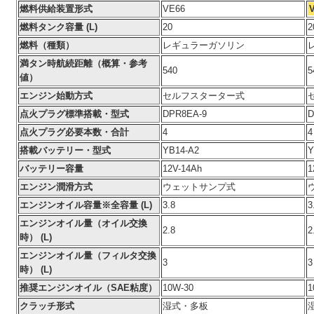
燃料供給装置形式
VE66
燃料タンク容量 (L)
20
2
燃料（種類）
レギュラーガソリン
満タン時航続距離（概算・参考
540
5
値）
エンジン始動方式
セルフスターター式
点火プラグ標準搭載・型式
DPR8EA-9
D
点火プラグ必要本数・合計
4
4
搭載バッテリー・型式
YB14-A2
Y
バッテリー容量
12V-14Ah
1
エンジン潤滑方式
ウェットサンプ式
エンジンオイル容量※全容量 (L)
3.8
3
エンジンオイル量（オイル交換
2.8
2
時） (L)
エンジンオイル量（フィルタ交換
3
3
時） (L)
推奨エンジンオイル（SAE粘度）
10W-30
1
クラッチ形式
湿式・多板