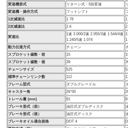
変速機形式
リターン式・5段変速
変速機・操作方式
フットシフト
1次減速比
1.78
1
2次減速比
2.6
2
1速 3.000/2速 2.055/3速 1.544/4速
1
変速比
1.240/5速 1.074
1
動力伝達方式
チェーン
スプロケット歯数・前
15
1
スプロケット歯数・後
39
3
チェーンサイズ
525
5
標準チェーンリンク数
112
1
フレーム型式
ダブルクレードル
キャスター角
26°00
2
トレール量 (mm)
91
9
ブレーキ形式（前）
油圧式ダブルディスク
ブレーキ形式（後）
油圧式ディスク
ブレーキオイル適合規格
DOT 4
D