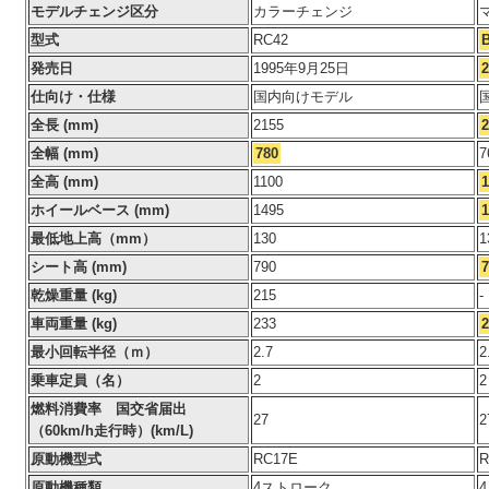
モデルチェンジ区分
カラーチェンジ
型式
RC42
発売日
1995年9月25日
仕向け・仕様
国内向けモデル
全長 (mm)
2155
2
全幅 (mm)
780
7
全高 (mm)
1100
1
ホイールベース (mm)
1495
1
最低地上高（mm）
130
1
シート高 (mm)
790
7
乾燥重量 (kg)
215
-
車両重量 (kg)
233
2
最小回転半径（ｍ）
2.7
2
乗車定員（名）
2
2
燃料消費率 国交省届出
27
2
（60km/h走行時）(km/L)
原動機型式
RC17E
R
原動機種類
4ストローク