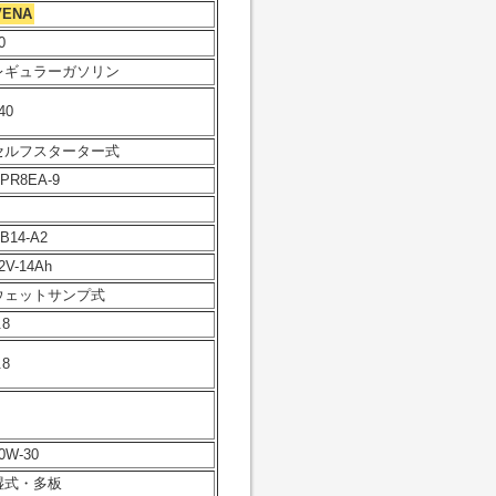
VENA
0
レギュラーガソリン
40
セルフスターター式
PR8EA-9
B14-A2
2V-14Ah
ウェットサンプ式
.8
.8
0W-30
湿式・多板