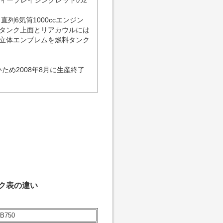
ディーブレイジングレッドの2
列6気筒1000ccエンジン
、タンク上面とリアカウルには
立体エンブレムを燃料タンク
ため2008年8月に生産終了
ック表の違い
B750