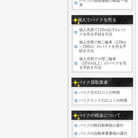
バイクの買取価格の相場 一覧
表
個人でバイクを売る
個人売買で125cc以下のバイ
クを売る手続き方法
個人売買で軽二輪車（126cc
～250cc）のバイクを売る手
続き方法
個人売買で小型二輪車
（251cc以上）のバイクを売
る手続き方法
バイク買取業者
バイク王の口コミの特徴
バイクランドの口コミの特徴
バイクの税金について
バイクの軽自動車税の還付
バイクの自動車重量税の還付