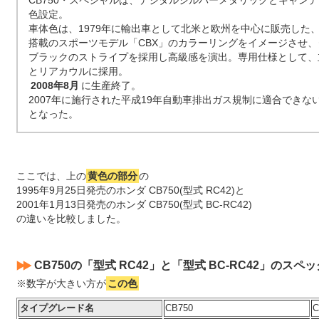
CB750・スペシャルは、デジタルシルバーメタリックとキャン
色設定。
車体色は、1979年に輸出車として北米と欧州を中心に販売した、直
搭載のスポーツモデル「CBX」のカラーリングをイメージさせ
ブラックのストライプを採用し高級感を演出。専用仕様として、
とリアカウルに採用。
2008年8月
に生産終了。
2007年に施行された平成19年自動車排出ガス規制に適合できない
となった。
ここでは、上の
黄色の部分
の
1995年9月25日発売のホンダ CB750(型式 RC42)と
2001年1月13日発売のホンダ CB750(型式 BC-RC42)
の違いを比較しました。
CB750の「型式 RC42」と「型式 BC-RC42」のスペ
※数字が大きい方が
この色
タイプグレード名
CB750
C