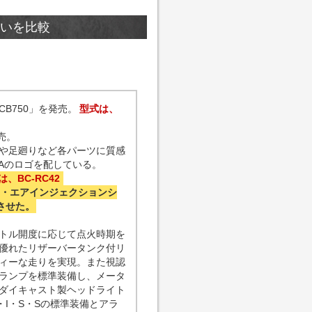
の違いを比較
B750」を発売。
型式は、
売。
や足廻りなど各パーツに質感
Aのロゴを配している。
は、BC-RC42
・エアインジェクションシ
させた。
トル開度に応じて点火時期を
優れたリザーバータンク付リ
ィーな走りを実現。また視認
ランプを標準装備し、メータ
ダイキャスト製ヘッドライト
I・S・Sの標準装備とアラ