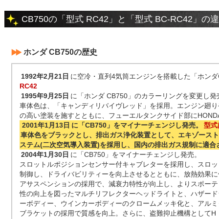
CB750の「型式 RC42」と「型式 BC-RC42」
ホンダ CB750の歴史
1992年2月21日
に空冷・直列4気筒エンジンを搭載した「ホンダC
RC42
1995年9月25日
に「ホンダ CB750」のカラーリングを変更し発
車体色は、「キャンディリバイヴレッド」を採用。エンジン廻り
の高い塗装を施すとともに、フューエルタンクサイド部にHOND
2001年1月13日
に「CB750」をマイナーチェンジし発売。
型式
車体色をブラックとし、排出ガス浄化装置として、エキゾースト
ステム(二次空気導入装置)を採用し、国内の排出ガス規制に適合
2004年1月30日
に「CB750」をマイナーチェンジし発売。
スロットルポジションセンサー付キャブレターを採用し、スロッ
制御し、ドライバビリティーを向上させるとともに、放熱効果に
アサスペンションの採用で、減衰力特性が向上し、よりスポーテ
性の向上を図ったマルチリフレクターヘッドライトと、ハザード
ーボディー、ウインカーボディーのクロームメッキ化と、アルミ
ブラケットの採用で質感を向上。さらに、盗難抑止機構としてH・