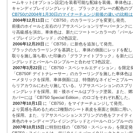
ームキット(オプション設定)を装着可能な配線を装備。車体色は
キャンディブレイジングレッドと、ブラックとグレーの配色のブ
CB750の2004年1月30日のマイナーチェンジ前後の違いの比較
2004年12月11日
に「CB750」のカラーリングを変更し発売。
前後のホイールと左右のリアサスペンションリザーバータンクに
り高級感を演出。車体色は、新たにツートーンカラーの「パール
ィブレイジングレッド」の2色設定。
2006年12月20日
に「CB750」に新色を追加して発売。
ブラックのカラーリングを基調とし、車体の側面にレッドを配し
取りを施し落ち着いた印象の「グラファイトブラック」を新たに
ングレッドとパールヘロンブルーと合わせて3色設定。
2007年3月22日
に「CB750・スペシャルエディション」を限定
「CB750F デイトナレーサー」のカラーリングを施した車体色
ーメタリックを採用。車体側面には、特徴的なネイビーとブルー
らリアカウルにわたり施している。リアサスペンションのスプリ
ィングレッドを採用。前・後ホイールはブラック塗装。また、燃
カバーには「CB750 Special Edition」のロゴをそれぞれ配した。
2007年10月1日
に「CB750」をマイナーチェンジして発売。
より質感を高めるために2種類のシート表皮を座面と側面に用い
を採用。また、リアサスペンションスプリングの色をファイティ
来色のキャンディーブレイジングレッドとパールヘロンブルーの
2007年10月15日
に特別仕様の「CB750・スペシャル」を限定