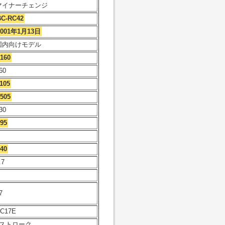
マイナーチェンジ
BC-RC42
2001年1月13日
国内向けモデル
160
60
105
505
30
95
40
.7
7
C17E
4ストローク