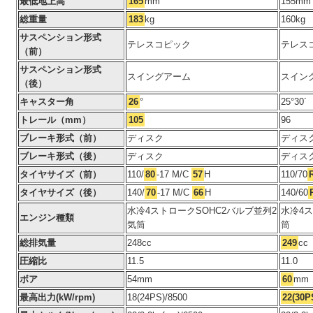
最低地上高
165
mm
155mm
総重量
183
kg
160kg
サスペンション形式
テレスコピック
テレス
（前）
サスペンション形式
スイングアーム
スイン
（後）
キャスター角
26
°
25°30´
トレール（mm）
105
96
ブレーキ形式（前）
ディスク
ディス
ブレーキ形式（後）
ディスク
ディス
タイヤサイズ（前）
110/
80
-17 M/C
57
H
110/70
タイヤサイズ（後）
140/
70
-17 M/C
66
H
140/60
水冷4ストロークSOHC2バルブ並列2
水冷4ス
エンジン種類
気筒
筒
総排気量
248cc
249
cc
圧縮比
11.5
11.0
ボア
54mm
60
mm
最高出力(kW/rpm)
18(24PS)/8500
22(30P