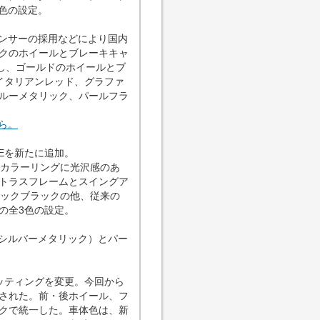
色の設定。
センサーの採用などにより国内
クのホイールとブレーキキャ
にし、ゴールドのホイールとブ
（イタリアンレッド、グラファ
ルーメタリック、パールフラ
ちら。
LEを新たに追加。
のカラーリングに光沢感のあ
トラスフレームとスイングア
スミックブラックの他、従来の
の全3色の設定。
ルシルバーメタリック）とパー
セッティングを変更。今回から
された。前・後ホイール、フ
クで統一した。車体色は、新