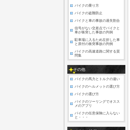
バイクの乗り方
バイクの盗難防止
バイクと車の事故の過失割合
信号がない交差点でバイクと
車が衝突した事故の判例
駐車場に入るため左折した車
と原付の衝突事故の判例
バイクの高速道路に関する質
問集
その他
バイクの馬力とトルクの違い
バイクのヘルメットの選び方
バイクの選び方
バイクのツーリングでオスス
メのアプリ
バイクの任意保険に入らない
と・・・