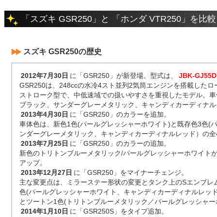
「スズキ GSR250」と 「ホンダ VTR250」を比
スズキ GSR250の歴史
2012年7月30日
に「GSR250」が新登場。型式は、
JBK-GJ55D
GSR250は、248ccの水冷4スト並列2気筒エンジンを搭載し
ストローク型で、中低速域での扱いやすさを重視したモデル。車
ブラック、サンダーグレーメタリック、キャンディカーディナル
2013年4月30日
に「GSR250」のカラーを追加。
車体色は、新色1色(パールグレッシャーホワイト)と既存色3色(
ンダーグレーメタリック、キャンディカーディナルレッド）の全
2013年7月25日
に「GSR250」のカラーの追加。
新色のトリトンブルーメタリック/パールグレッシャーホワイト
アップ。
2013年12月27日
に「GSR250」をマイナーチェンジ。
主な変更点は、ミラーステー形状の変更とタンク上のSエンブレ
色(パールグレッシャーホワイト、キャンディカーディナルレッド
とツートン1色(トリトンブルーメタリック／パールグレッシャー
2014年1月10日
に「GSR250S」をタイプ追加。