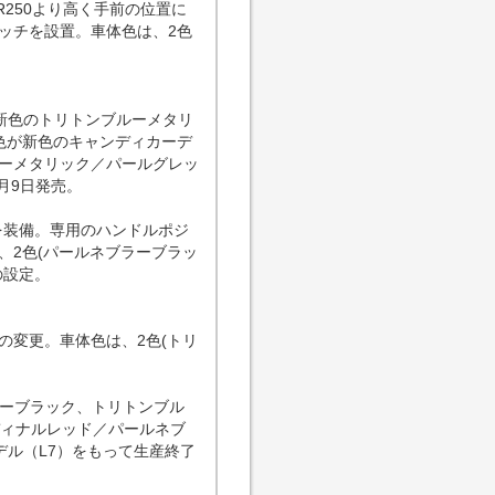
SR250より高く手前の位置に
ッチを設置。車体色は、2色
が新色のトリトンブルーメタリ
色が新色のキャンディカーデ
ーメタリック／パールグレッ
月9日発売。
ンを装備。専用のハンドルポジ
、2色(パールネブラーブラッ
の設定。
の変更。車体色は、2色(トリ
ラーブラック、トリトンブル
ディナルレッド／パールネブ
デル（L7）をもって生産終了