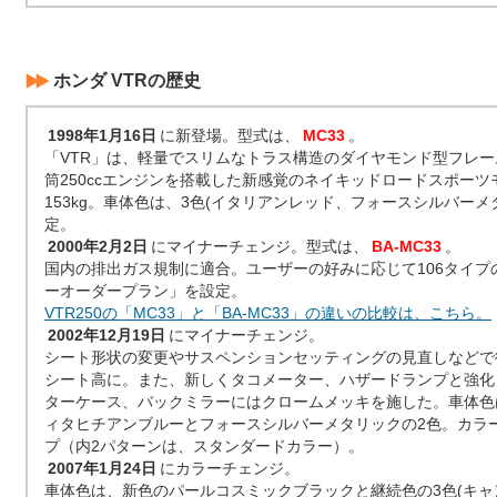
ホンダ VTRの歴史
1998年1月16日
に新登場。型式は、
MC33
。
「VTR」は、軽量でスリムなトラス構造のダイヤモンド型フレー
筒250ccエンジンを搭載した新感覚のネイキッドロードスポー
153kg。車体色は、3色(イタリアンレッド、フォースシルバーメ
定。
2000年2月2日
にマイナーチェンジ。型式は、
BA-MC33
。
国内の排出ガス規制に適合。ユーザーの好みに応じて106タイプ
ーオーダープラン」を設定。
VTR250の「MC33」と「BA-MC33」の違いの比較は、こちら。
2002年12月19日
にマイナーチェンジ。
シート形状の変更やサスペンションセッティングの見直しなどで
シート高に。また、新しくタコメーター、ハザードランプと強化
ターケース、バックミラーにはクロームメッキを施した。車体色
ィタヒチアンブルーとフォースシルバーメタリックの2色。カラー
プ（内2パターンは、スタンダードカラー）。
2007年1月24日
にカラーチェンジ。
車体色は、新色のパールコスミックブラックと継続色の3色(キ