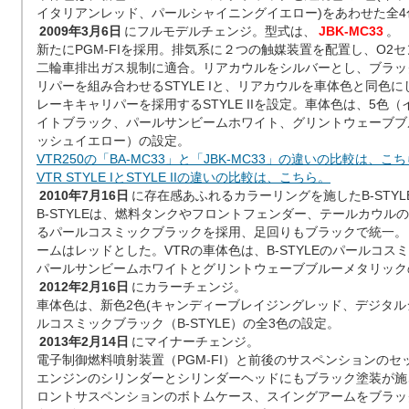
イタリアンレッド、パールシャイニングイエロー)をあわせた全4
2009年3月6日
にフルモデルチェンジ。型式は、
JBK-MC33
。
新たにPGM-FIを採用。排気系に２つの触媒装置を配置し、O2
二輪車排出ガス規制に適合。リアカウルをシルバーとし、ブラッ
リパーを組み合わせるSTYLE Iと、リアカウルを車体色と同色
レーキキャリパーを採用するSTYLE IIを設定。車体色は、5色
イトブラック、パールサンビームホワイト、グリントウェーブブ
ッシュイエロー）の設定。
VTR250の「BA-MC33」と「JBK-MC33」の違いの比較は、こ
VTR STYLE IとSTYLE IIの違いの比較は、こちら。
2010年7月16日
に存在感あふれるカラーリングを施したB-STY
B-STYLEは、燃料タンクやフロントフェンダー、テールカウル
るパールコスミックブラックを採用、足回りもブラックで統一。
ームはレッドとした。VTRの車体色は、B-STYLEのパールコ
パールサンビームホワイトとグリントウェーブブルーメタリック
2012年2月16日
にカラーチェンジ。
車体色は、新色2色(キャンディーブレイジングレッド、デジタ
ルコスミックブラック（B-STYLE）の全3色の設定。
2013年2月14日
にマイナーチェンジ。
電子制御燃料噴射装置（PGM-FI）と前後のサスペンションの
エンジンのシリンダーとシリンダーヘッドにもブラック塗装が施
ロントサスペンションのボトムケース、スイングアームをブラッ