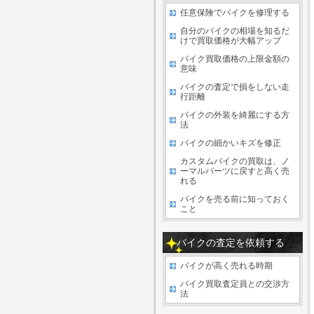
任意保険でバイクを修理する
自分のバイクの相場を知るだ
けで買取価格が大幅アップ
バイク買取価格の上限金額の
意味
バイクの査定で損をしない走
行距離
バイクの外装を綺麗にする方
法
バイクの細かいキズを修正
カスタムバイクの買取は、ノ
ーマルパーツに戻すと高く売
れる
バイクを売る前に知っておく
こと
バイクの査定を依頼する
バイクが高く売れる時期
バイク買取査定員との交渉方
法