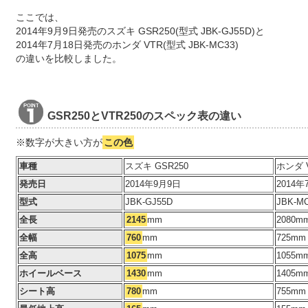
ここでは、
2014年9月9日発売のスズキ GSR250(型式 JBK-GJ55D)と
2014年7月18日発売のホンダ VTR(型式 JBK-MC33)
の違いを比較しました。
GSR250とVTR250のスペック表の違い
※数字が大きい方が
この色
車種
スズキ GSR250
ホンダ 
発売日
2014年9月9日
2014年
型式
JBK-GJ55D
JBK-M
全長
2145
mm
2080m
全幅
760
mm
725mm
全高
1075
mm
1055m
ホイールベース
1430
mm
1405m
シート高
780
mm
755mm