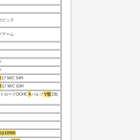
コピック
グアーム
ク
ク
R
17 M/C 54H
R
17 M/C 63H
トロークDOHC
4
バルブ
V型
2気
S)/10500