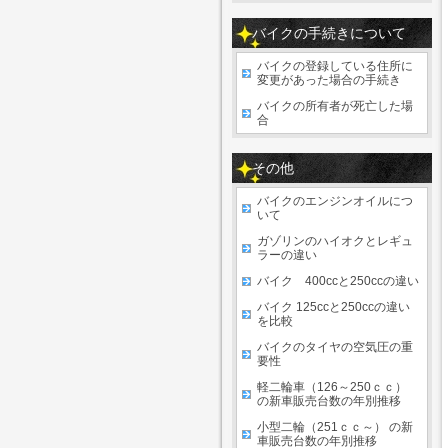
バイクの手続きについて
バイクの登録している住所に
変更があった場合の手続き
バイクの所有者が死亡した場
合
その他
バイクのエンジンオイルにつ
いて
ガゾリンのハイオクとレギュ
ラーの違い
バイク 400ccと250ccの違い
バイク 125ccと250ccの違い
を比較
バイクのタイヤの空気圧の重
要性
軽二輪車（126～250ｃｃ）
の新車販売台数の年別推移
小型二輪（251ｃｃ～） の新
車販売台数の年別推移