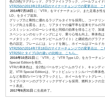
色の3色(マグナレッド、グラファイトブラック、パールフェイド
VTR250の2013年2月14日のマイナーチェンジでの変更点は、こ
2014年7月18日
に「VTR」をマイナーチェンジ。また足着き性を向
LD」をタイプ追加。
グリップ力と剛性に優れるラジアルタイヤを採用し、コーナリン
リング向上を図る。また、リアタイヤの偏平率を従来モデルの70
ンスミッションのローレシオ化と同様の効果を得ることで、加速
スペンションのセッティングにより、乗り心地も向上。車体色は
ーメタリック、パールサンビームホワイト）と継続色のグラファ
色の設定。フレームには、レッドを施し、ホイールはゴールドカ
VTR250の2014年7月18日のマイナーチェンジでの変更点は、こ
VTR250とタイプLDの違いの比較は、こちら。
2016年10月21日
に「VTR」と「VTR Type LD」をカラーチ
Special Editionを発売。
VTRの車体色は、全2色(パールサンビームホワイト、キャンディ
定。VTR Special Editionは、マットビュレットシルバーの
ムなど各部のパーツをブラックとし、ホイールをマットグレー、
ライプパターンのグラフィックデザインを採用、燃料タンクの立
ート表皮。
2017年8月31日
に生産終了。