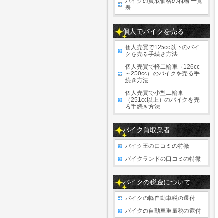
バイクの買取価格の相場 一覧
表
個人でバイクを売る
個人売買で125cc以下のバイ
クを売る手続き方法
個人売買で軽二輪車（126cc
～250cc）のバイクを売る手
続き方法
個人売買で小型二輪車
（251cc以上）のバイクを売
る手続き方法
バイク買取業者
バイク王の口コミの特徴
バイクランドの口コミの特徴
バイクの税金について
バイクの軽自動車税の還付
バイクの自動車重量税の還付