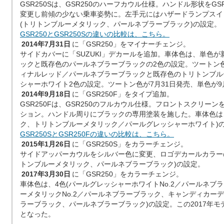
GSR250Sは、GSR250のハーフカウル仕様。ハンドル形状をG
変更し前傾の少ない乗車姿勢に。左手元にはハザードランプスイ
(トリトンブルーメタリック、パールネブラーブラック)の設定。
GSR250とGSR250Sの違いの比較は、こちら。
2014年7月31日
に「GSR250」をマイナーチェンジ。
サイドカバーに「SUZUKI」デカールを追加。車体色は、単色
ックと既存色のパールネブラーブラックの2色の設定。ツートン
ィナルレッド／パールネブラーブラックと既存色のトリトンブル
シャーホワイト2色の設定。ツートン色が7月31日発売、単色が9
2014年9月18日
に「GSR250F」をタイプ追加。
GSR250Fは、GSR250のフルカウル仕様。フロントスクリー
ション。ハンドル周りにブラックの専用塗装を施した。車体色は
ク、トリトンブルーメタリック／パールグレッシャーホワイト)
GSR250SとGSR250Fの違いの比較は、こちら。
2015年1月26日
に「GSR250S」をカラーチェンジ。
サイドアッパーカウルをシルバー色に変更、ロゴデカールカラー
トンブルーメタリック、パールネブラーブラック)の設定。
2017年3月30日
に「GSR250」をカラーチェンジ。
車体色は、4色(パールグレッシャーホワイトNo.2／パールネブ
ーメタリックNo.2／パールネブラーブラック、キャンディカー
ラーブラック、パールネブラーブラック)の設定。この2017年モ
となった。