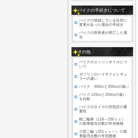
バイクの手続きについて
バイクの登録している住所に
変更があった場合の手続き
バイクの所有者が死亡した場
合
その他
バイクのエンジンオイルにつ
いて
ガゾリンのハイオクとレギュ
ラーの違い
バイク 400ccと250ccの違い
バイク 125ccと250ccの違い
を比較
バイクのタイヤの空気圧の重
要性
軽二輪車（126～250ｃｃ）
の新車販売台数の年別推移
小型二輪（251ｃｃ～） の新
車販売台数の年別推移