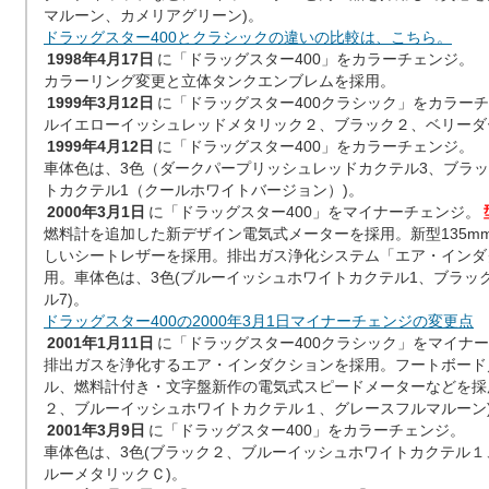
マルーン、カメリアグリーン)。
ドラッグスター400とクラシックの違いの比較は、こちら。
1998年4月17日
に「ドラッグスター400」をカラーチェンジ。
カラーリング変更と立体タンクエンブレムを採用。
1999年3月12日
に「ドラッグスター400クラシック」をカラーチ
ルイエローイッシュレッドメタリック２、ブラック２、ベリーダ
1999年4月12日
に「ドラッグスター400」をカラーチェンジ。
車体色は、3色（ダークパープリッシュレッドカクテル3、ブラッ
トカクテル1（クールホワイトバージョン）)。
2000年3月1日
に「ドラッグスター400」をマイナーチェンジ。
燃料計を追加した新デザイン電気式メーターを採用。新型135m
しいシートレザーを採用。排出ガス浄化システム「エア・インダ
用。車体色は、3色(ブルーイッシュホワイトカクテル1、ブラッ
ル7)。
ドラッグスター400の2000年3月1日マイナーチェンジの変更点
2001年1月11日
に「ドラッグスター400クラシック」をマイナ
排出ガスを浄化するエア・インダクションを採用。フートボード
ル、燃料計付き・文字盤新作の電気式スピードメーターなどを採
２、ブルーイッシュホワイトカクテル１、グレースフルマルーン
2001年3月9日
に「ドラッグスター400」をカラーチェンジ。
車体色は、3色(ブラック２、ブルーイッシュホワイトカクテル
ルーメタリックＣ)。