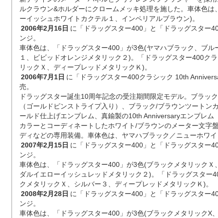
ルクラウン&ホルダーにクロームメッキ処理を施した。車体色は、
ーイッシュホワイトカクテル１、インペリアルブラウン)。
2006年2月16日
に「ドラッグスター400」と「ドラッグスター4
ンジ。
車体色は、「ドラッグスター400」が3色(ヤマハブラック、ブ
１、ビビッドオレンジメタリック２)。「ドラッグスター400クラ
リックＸ、ディープレッドメタリックＫ)。
2006年7月1日
に「ドラッグスター400クラシック 10th Anniversary 
売。
ドラッグスター誕生10周年記念の受注期間限定モデル。ブラック
（ゴールドピンストライプ入り）、ブラック/ブラウンツートン
ールド仕上げエンブレム、真鍮製の10th Anniversaryエンブ
カラーとコーディネートしたホワイト/ブラウンのメーター文字
ディなどの専用装備。車体色は、ヤマハブラック／ニューホワイ
2007年2月15日
に「ドラッグスター400」と「ドラッグスター4
ンジ。
車体色は、「ドラッグスター400」が3色(ブラックメタリック
ダルイエローイッシュレッドメタリック２)。「ドラッグスター40
クメタリックＸ、シルバー３、ディープレッドメタリックＫ)。
2008年2月28日
に「ドラッグスター400」と「ドラッグスター4
ンジ。
車体色は、「ドラッグスター400」が3色(ブラックメタリックX