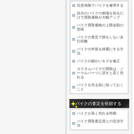
任意保険でバイクを修理する
自分のバイクの相場を知るだ
けで買取価格が大幅アップ
バイク買取価格の上限金額の
意味
バイクの査定で損をしない走
行距離
バイクの外装を綺麗にする方
法
バイクの細かいキズを修正
カスタムバイクの買取は、ノ
ーマルパーツに戻すと高く売
れる
バイクを売る前に知っておく
こと
バイクの査定を依頼する
バイクが高く売れる時期
バイク買取査定員との交渉方
法