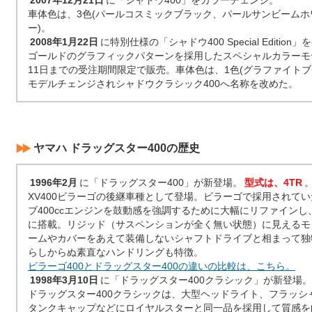
2007年12月21日
に「シャドウ400」をカラーチェンジ。
車体色は、3色(パールコスミックブラック、パールサンビーム
ー)。
2008年1月22日
に特別仕様の「シャドウ400 Special Edition
ゴールドのグラフィックパターンを採用したスペシャルカラーモデル
11日までの受注期間限定で販売。車体色は、1色(グラファイトブラ
モデルチェンジされシャドウクラシック400へ名称を改めた。
ヤマハ ドラッグスター400の歴史
1996年2月
に「ドラッグスター400」が新登場。
型式は、4TR
XV400ビラーゴの後継車種として登場。ビラーゴで採用されていた
ブ400ccエンジンを鼓動感を強調するために大幅にリファイン
に搭載。リジッド（サスペンションが全く無い状態）に見えるモ
ームやカバーをあえて装備しないシャフトドライブと相まって独
らしからぬ素直なハンドリングも特徴。
ビラーゴ400とドラッグスター400の違いの比較は、こちら。
1998年3月10日
に「ドラッグスター400クラシック」が新登場。
ドラッグスター400クラシックは、大型ヘッドライト、フラッシ
タンクキャップなどにロイヤルスターと同一品を採用して質感を