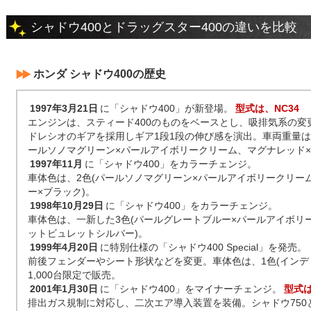
シャドウ400とドラッグスター400の違いを比較
ホンダ シャドウ400の歴史
1997年3月21日
に「シャドウ400」が新登場。
型式は、NC34
エンジンは、スティード400のものをベースとし、吸排気系の変
ドレシオのギアを採用しギア1段1段の伸び感を演出。車両重量は、2
ールソノマグリーン×パールアイボリークリーム、マグナレッド×
1997年11月
に「シャドウ400」をカラーチェンジ。
車体色は、2色(パールソノマグリーン×パールアイボリークリー
ー×ブラック)。
1998年10月29日
に「シャドウ400」をカラーチェンジ。
車体色は、一新した3色(パールグレートブルー×パールアイボリ
ットビュレットシルバー)。
1999年4月20日
に特別仕様の「シャドウ400 Special」を発売。
前後フェンダーやシート形状などを変更。車体色は、1色(インデ
1,000台限定で販売。
2001年1月30日
に「シャドウ400」をマイナーチェンジ。
型式は
排出ガス規制に対応し、二次エア導入装置を装備。シャドウ750