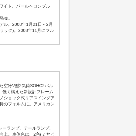
ホワイト、パールヘロンブル
」を発売。
。2008年1月21日～2月
ック)。2008年11月にフル
。
空冷V型2気筒SOHC2バル
し、低く構えた新設計フレーム
ノショック式リアスイングア
特のフォルムに。アメリカン
ャーランプ、テールランプ、
向上。車体色は、2色(ミヤビ