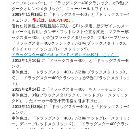
マーブルシルバー)。「ドラッグスター400クラシック」が3色(
ダークオレンジメタリック1、ニューパールホワイト)。
2009年11月16日
に「ドラッグスター400」と「ドラッグスター
チェンジ。
型式は、EBL-VH02J
。
優れた始動性と環境性能を実現するF.Iを採用。新デザインのメ
キパーツを採用。タンデムフットレスト位置を変更。マフラー形
ッグスター400」が2色(ブラックメタリックX、ダルパープリッ
「ドラッグスター400クラシック」が3色(ブラックメタリックX
イトイエローイッシュグレーメタリック9)。
ドラッグスター400のキャブとFIの違いの比較は、こちら。
2012年1月10日
に「ドラッグスター400」と「ドラッグスター4
ンジ。
車体色は、「ドラッグスター400」が2色(ブラックメタリックX
K)。「ドラッグスター400クラシック」が2色(ブラックメタリ
ト)。
2013年2月14日
に「ドラッグスター400」をカラーチェンジ。
車体色は、3色(ブラックメタリックＸ、マッドグレーメタリッ
クＫ)。またメーカー希望小売価格を引き下げた。
2013年11月29日
に「ドラッグスター400」と「ドラッグスター
ェンジ。
車体色は、「ドラッグスター400」が3色(マットグレーメタリ
ー、ディープレッドメタリックＫ)。「ドラッグスター400クラシ