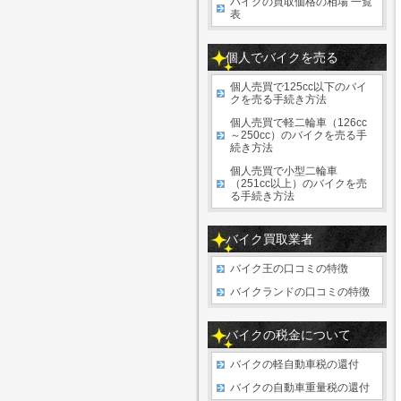
バイクの買取価格の相場 一覧
表
個人でバイクを売る
個人売買で125cc以下のバイ
クを売る手続き方法
個人売買で軽二輪車（126cc
～250cc）のバイクを売る手
続き方法
個人売買で小型二輪車
（251cc以上）のバイクを売
る手続き方法
バイク買取業者
バイク王の口コミの特徴
バイクランドの口コミの特徴
バイクの税金について
バイクの軽自動車税の還付
バイクの自動車重量税の還付