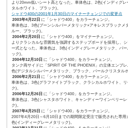
より20mm低いシート高となった。車体色は、2色(インディグレ
タルホワイト、ブラック)。
シャドウ400の2001年1月30日のマイナーチェンジでの変更点
2003年4月22日
に「シャドウ400」をカラーチェンジ。
車体色は、3色(ブーンシルバーメタリック×アキレスブラックメ
ルー、ブラック)。
2004年2月20日
に「シャドウ400」をマイナーチェンジ。
よりクラシカルな雰囲気を強調するステップボードを採用し、シ
ー式となった。車体色は、3色(インディグレーメタリック、パ
ック)。
2004年12月10日
に「シャドウ400」をカラーチェンジ。
タンク両サイドに「SPIRIT OF THE PHOENIX」の立体エ
色(デジタルシルバーメタリック、ブラック、パールクリスタルホ
2006年2月21日
に「シャドウ400」をカラーチェンジ。
車体色は、3色(グラファイトブラック、クラシカルホワイト、
ク)。
2006年12月26日
に「シャドウ400」をカラーチェンジ。
車体色は、3色(シャスタホワイト、キャンディーワインベリー
ク)。
2007年4月25日
に「シャドウ400」をカラーチェンジ。
2007年4月20日～6月10日までの期間限定受注で販売された専
色(インディーグレーメタリック)。