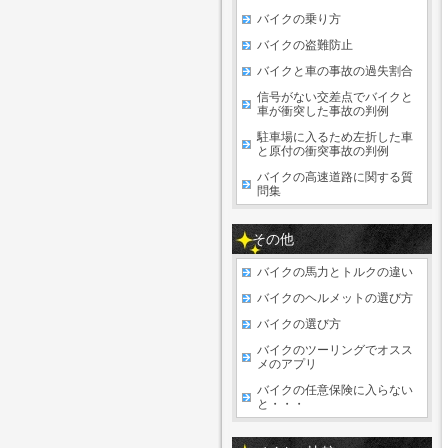
バイクの乗り方
バイクの盗難防止
バイクと車の事故の過失割合
信号がない交差点でバイクと
車が衝突した事故の判例
駐車場に入るため左折した車
と原付の衝突事故の判例
バイクの高速道路に関する質
問集
その他
バイクの馬力とトルクの違い
バイクのヘルメットの選び方
バイクの選び方
バイクのツーリングでオスス
メのアプリ
バイクの任意保険に入らない
と・・・