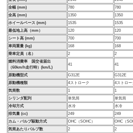
全幅 (mm)
780
780
全高 (mm)
1350
1350
ホイールベース (mm)
1535
1535
最低地上高（mm）
120
120
シート高 (mm)
700
700
車両重量 (kg)
168
168
乗車定員（名）
2
2
燃料消費率 国交省届出
41
41
（60km/h走行時）(km/L)
原動機型式
G312E
G312E
原動機種類
4ストローク
4ストロー
気筒数
1
1
シリンダ配列
単気筒
単気筒
冷却方式
水冷
水冷
排気量 (cc)
249
249
カム・バルブ駆動方式
OHC（SOHC）
OHC（SO
気筒あたりバルブ数
2
2