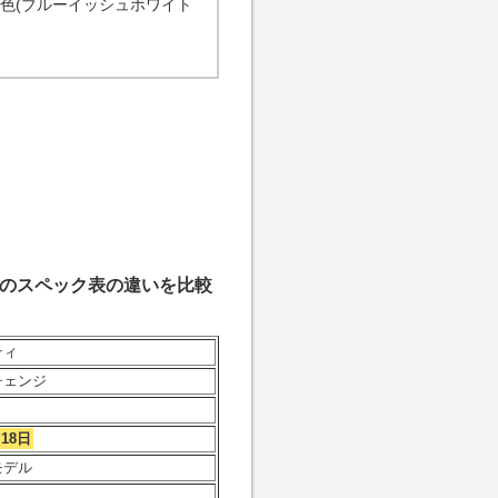
色(ブルーイッシュホワイト
後のスペック表の違いを比較
ティ
チェンジ
月18日
モデル