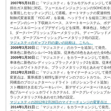
2007年5月31日
に「マジェスティ」をフルモデルチェンジして
排出ガス規制に対応。フューエルインジェクションのSOHC水
を重視したセッティングにして搭載。オートマチックの変速特性
制御式変速装置「YCC-AT」を装備。ヘッドライトを縦目二対
オープンのシート下収納スペース、スマートキーシステム、ボデ
ームレス＆ローシェイプデザインなどを採用。車体色は、5色(
1、ダークパープリッシュブルーメタリックL、ディープレッド
ックX、ダークブルーイッシュグレーメタリック8)の設定。
マジェスティのギャブとFIの違いの比較は、こちら。
2008年3月20日
に「マジェスティ」のカラーを追加して発売。
車体色に新色のシルバー3を追加。従来色の5色をあわせた全6色
2009年1月30日
に「マジェスティ」をカラーチェンジして発売
車体色に新色のレディッシュブラックメタリック2を追加。従来色
ッシュホワイトカクテル、ブラックメタリックX)とあわせて全4
2012年2月28日
に「マジェスティ」をマイナーチェンジして発
変更点は、重厚感漂う精悍な新デザインのフロントカウル、スーパ
同構造のプロジェクターヘッドライト（ポジションライト追加）
スト機能付き左右ブレーキレバー、新デザインメーターパネルな
色(ブルーイッシュホワイトカクテル1、ダークグレイッシュブル
ラックメタリックXをあわせた3色の設定。
マジェスティの2012年2月28日のマイナーチェンジの変更点は
2014年1月21日
に「マジェスティ」をカラーチェンジして発売