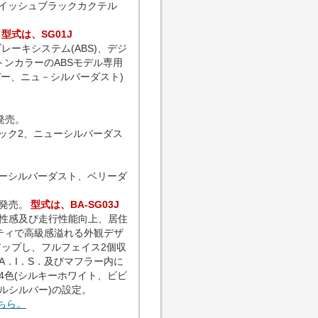
ーイッシュブラックカクテル
型式は、SG01J
ーキシステム(ABS)、デジ
ンカラーのABSモデル専用
バー、ニュ－シルバーダスト)
発売。
ック2、ニューシルバーダス
。
ューシルバーダスト、ベリーダ
発売。
型式は、BA-SG03J
性感及び走行性能向上、居住
ティで高級感溢れる外観デザ
アップし、フルフェイス2個収
．I．S．及びマフラー内に
4色(シルキーホワイト、ビビ
ルシルバー)の設定。
こちら。