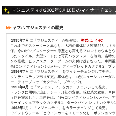
マジェスティの2002年3月18日のマイナーチェン
ヤマハ マジェスティの歴史
1995年7月
に「マジェスティ」が新登場。
型式は、4HC
これまでのスクーターと異なり、大柄の車体に大容量29リット
保。今のビッグスクーターの原型とも言えるフロントカウルとウ
ったスタイル。大型シートには可変バックレストを装備。当時のク
ンを搭載。ビッグスクーターブームの火付け役となった。車両重量は
色(コンペティションシルバー、ディープレッドカクテル2、ブラッ
1996年7月
に「マジェスティ」をマイナーチェンジして発売。
タンデムステップ形状変更。車体色は、4色(ニューシルバーダ
ー、ディープレッドカクテル2、ブラック2)。
1997年4月
に「マジェスティ」をカラーチェンジして発売。
トランクに照明が追加。シート形状の変更。駆動系の変更。車体
ィ同色塗装した。車体色は、4色(コンペティションシルバー、デ
ルーイッシュブラックカクテル1、ダークバイオレットカクテル1
1998年1月
に「マジェスティ」をカラーチェンジして発売。
ウインドウシールドとウインカーをスモーク化し、ポジションラ