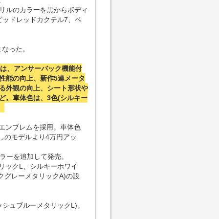
。
リルのカラーを黒からボディ
ビッドレッドカクテル7、ベ
となった。
は、アンサーバック機能付
性能の向上、新作5連メータ
る外観の向上、シート形状や
ど。車体色は、3色(シルキー
。
用エンブレムを採用。車体色
無しのモデルより4万円アッ
カラーを追加して発売。
リックL、シルキーホワイ
クグレーメタリックA)の設
ッシュブルーメタリックL)。