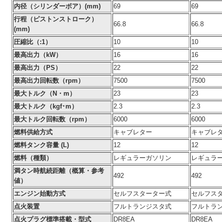
内径（シリンダーボア）(mm)
69
69
行程（ピストンストローク）
66.8
66.8
(mm)
圧縮比（:1）
10
10
最高出力（kW）
16
16
最高出力（PS）
22
22
最高出力回転数（rpm）
7500
7500
最大トルク（N・m）
23
23
最大トルク（kgf･m）
2.3
2.3
最大トルク回転数（rpm）
6000
6000
燃料供給方式
キャブレター
キャブレ
燃料タンク容量 (L)
12
12
燃料（種類）
レギュラーガソリン
レギュラ
満タン時航続距離（概算・参考
492
492
値）
エンジン始動方式
セルフスターター式
セルフス
点火装置
フルトランジスタ式
フルトラ
点火プラグ標準搭載・型式
DR8EA
DR8EA