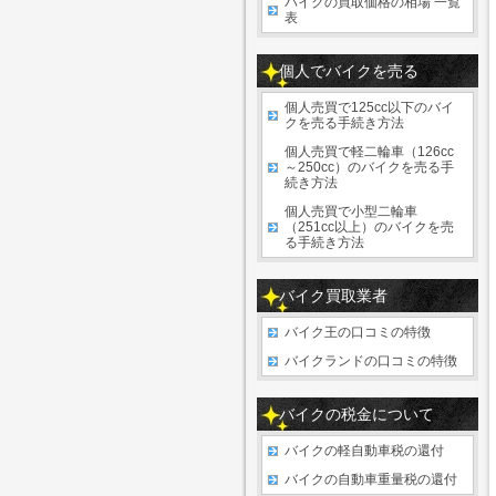
バイクの買取価格の相場 一覧
表
個人でバイクを売る
個人売買で125cc以下のバイ
クを売る手続き方法
個人売買で軽二輪車（126cc
～250cc）のバイクを売る手
続き方法
個人売買で小型二輪車
（251cc以上）のバイクを売
る手続き方法
バイク買取業者
バイク王の口コミの特徴
バイクランドの口コミの特徴
バイクの税金について
バイクの軽自動車税の還付
バイクの自動車重量税の還付