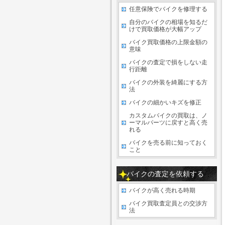
任意保険でバイクを修理する
自分のバイクの相場を知るだ
けで買取価格が大幅アップ
バイク買取価格の上限金額の
意味
バイクの査定で損をしない走
行距離
バイクの外装を綺麗にする方
法
バイクの細かいキズを修正
カスタムバイクの買取は、ノ
ーマルパーツに戻すと高く売
れる
バイクを売る前に知っておく
こと
バイクの査定を依頼する
バイクが高く売れる時期
バイク買取査定員との交渉方
法