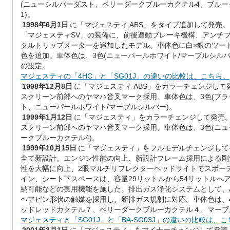
(ニューシルバーダスト、ベリーダークブルーカクテル4、ブル
1)。
1998年6月1日
に「マジェスティ ABS」をタイプ追加して発売。
「マジェスティSV」の装備に、前後連動ブレーキ機構、アンチブレ
タルトリップメーターを追加したモデル。車体色に白×銀のツート
色を追加。車体色は、3色(ニューパールホワイト/マーブルシル
の設定。
マジェスティの「4HC」と「SG01J」の違いの比較は、こちら。
1998年12月8日
に「マジェスティ ABS」をカラーチェンジして
スクリーン前部へのヤマハ音叉マーク採用。車体色は、3色(ブラ
ト、ニューパールホワイト/マーブルシルバー)。
1999年1月12日
に「マジェスティ」をカラーチェンジして発売
スクリーン前部へのヤマハ音叉マーク採用。車体色は、3色(ニ
ークブルーカクテル4)。
1999年10月15日
に「マジェスティ」をフルモデルチェンジして
全て新設計。エンジン性能の向上、新設計フレーム採用による剛
性を大幅に向上、2眼マルチリフレクターヘッドライトでスポー
イン、シート下スペースは、容量29リットルから54リットルへ
納可能などの実用機能を施した。排出ガス浄化システムとして、A
ヘアピン形状の触媒を採用し、新排ガス規制に対応。車体色は、
ッドレッドカクテル７、ベリーダークブルーカクテル４、マーブ
マジェスティと「SG01J」と「BA-SG03J」の違いの比較は、