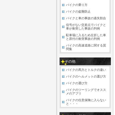
バイクの乗り方
バイクの盗難防止
バイクと車の事故の過失割合
信号がない交差点でバイクと
車が衝突した事故の判例
駐車場に入るため左折した車
と原付の衝突事故の判例
バイクの高速道路に関する質
問集
その他
バイクの馬力とトルクの違い
バイクのヘルメットの選び方
バイクの選び方
バイクのツーリングでオスス
メのアプリ
バイクの任意保険に入らない
と・・・