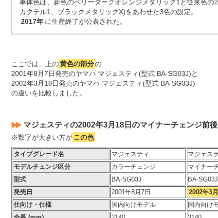
車体色は、新色のベリーダークオレンジメタリック1と従来色の2
カクテル1、ブラックメタリックX)をあわせた3色の設定。
2017年
に生産終了が公表された。
ここでは、上の
黄色の部分
の
2001年8月7日発売のヤマハ マジェスティ(型式 BA-SG03J)と
2002年3月18日発売のヤマハ マジェスティ(型式 BA-SG03J)
の違いを比較しました。
マジェスティの2002年3月18日のマイナーチェンジ前
※数字が大きい方が
この色
タイプグレード名
マジェスティ
マジェス
モデルチェンジ区分
カラーチェンジ
マイナー
型式
BA-SG03J
BA-SG03J
発売日
2001年8月7日
2002年3
仕向け・仕様
国内向けモデル
国内向け
全長 (mm)
2140
2140