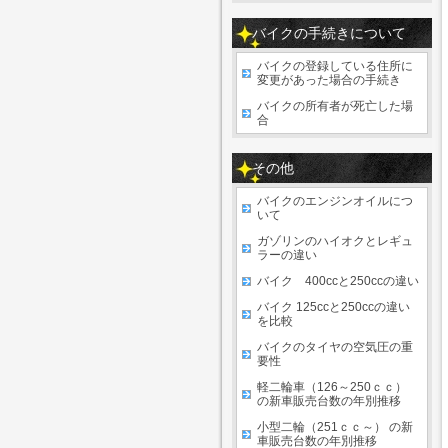
バイクの手続きについて
バイクの登録している住所に
変更があった場合の手続き
バイクの所有者が死亡した場
合
その他
バイクのエンジンオイルにつ
いて
ガゾリンのハイオクとレギュ
ラーの違い
バイク 400ccと250ccの違い
バイク 125ccと250ccの違い
を比較
バイクのタイヤの空気圧の重
要性
軽二輪車（126～250ｃｃ）
の新車販売台数の年別推移
小型二輪（251ｃｃ～） の新
車販売台数の年別推移