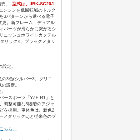
発売。
型式は、JBK-SG20J
冷エンジンを低回転域のトルク
を3パターンから選べる電子
に変更。新フレーム、デュアル
ィパーツが滑らかに繋がるシ
グリニッシュホワイトカクテル
メタリックK、ブラックメタリ
の設定。
。
の3色(シルバー3、グリニ
色の設定。
売。
ースポーツ「YZF-R1」と
、調整可能な5段階のアジャ
どを採用。車体色は、新色2
ーメタリックE)と従来色のブ
、こちら。
。