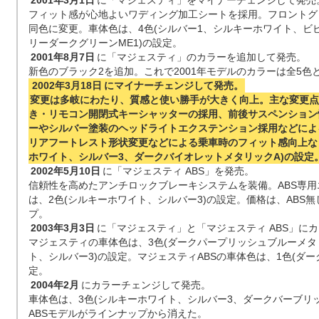
2001年3月1日
に「マジェスティ」をマイナーチェンジして発売
フィット感が心地よいワディング加工シートを採用。フロントグ
同色に変更。車体色は、4色(シルバー1、シルキーホワイト、ビ
リーダークグリーンME1)の設定。
2001年8月7日
に「マジェスティ」のカラーを追加して発売。
新色のブラック2を追加。これで2001年モデルのカラーは全5色
2002年3月18日
にマイナーチェンジして発売。
変更は多岐にわたり、質感と使い勝手が大きく向上。主な変更点
き・リモコン開閉式キーシャッターの採用、前後サスペンション
ーやシルバー塗装のヘッドライトエクステンション採用などによ
リアフートレスト形状変更などによる乗車時のフィット感向上な
ホワイト、シルバー3、ダークバイオレットメタリックA)の設定
2002年5月10日
に「マジェスティ ABS」を発売。
信頼性を高めたアンチロックブレーキシステムを装備。ABS専
は、2色(シルキーホワイト、シルバー3)の設定。価格は、ABS
プ。
2003年3月3日
に「マジェスティ」と「マジェスティ ABS」に
マジェスティの車体色は、3色(ダークパープリッシュブルーメタ
ト、シルバー3)の設定。マジェスティABSの車体色は、1色(ダー
定。
2004年2月
にカラーチェンジして発売。
車体色は、3色(シルキーホワイト、シルバー3、ダークバーブリ
ABSモデルがラインナップから消えた。