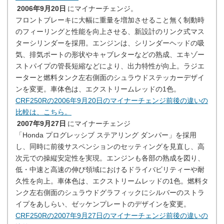
2006年9月20日
にマイナーチェンジ。
フロントブレーキに大幅に重量を増加させること無く制動時
のフィーリングと性能を向上させる、新設計のリンク式マス
ターシリンダーを採用。エンジンは、シリンダーヘッドの吸
気、排気ポートの形状やキャブレターなどの熟成、エキゾー
ストパイプの管長短縮などにより、出力特性が向上。ラジエ
ーターと燃料タンク左右側面のシュラウドステッカーデザイ
ンを変更。車体色は、エクストリームレッドの1色。
CRF250Rの2006年9月20日のマイナーチェンジ前後の違いの
比較は、こちら。
2007年9月27日
にマイナーチェンジ
「Honda プログレッシブ ステアリング ダンパー」を採用
し、同時に前後サスペンションのセッティングを見直し、高
次元での操縦安定性を実現。エンジンも各部の熟成を図り、
低・中速と高速の伸び領域におけるドライバビリティーや耐
久性を向上。車体色は、エクストリームレッドの1色。燃料タ
ンク左右側面のシュラウドグラフィックにシルバーのストラ
イプをあしらい、ゼッケンプレートのデザインを変更。
CRF250Rの2007年9月27日のマイナーチェンジ前後の違いの