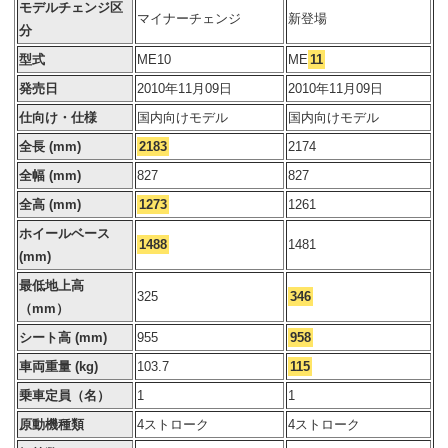
モデルチェンジ区
マイナーチェンジ
新登場
分
型式
ME10
ME
11
発売日
2010年11月09日
2010年11月09日
仕向け・仕様
国内向けモデル
国内向けモデル
全長 (mm)
2183
2174
全幅 (mm)
827
827
全高 (mm)
1273
1261
ホイールベース
1488
1481
(mm)
最低地上高
325
346
（mm）
シート高 (mm)
955
958
車両重量 (kg)
103.7
115
乗車定員（名）
1
1
原動機種類
4ストローク
4ストローク