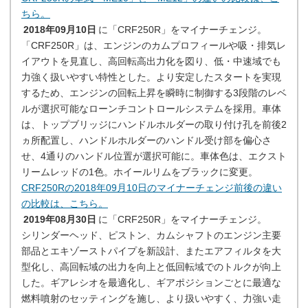
ちら。
2018年09月10日
に「CRF250R」をマイナーチェンジ。
「CRF250R」は、エンジンのカムプロフィールや吸・排気レ
イアウトを見直し、高回転高出力化を図り、低・中速域でも
力強く扱いやすい特性とした。より安定したスタートを実現
するため、エンジンの回転上昇を瞬時に制御する3段階のレベ
ルが選択可能なローンチコントロールシステムを採用。車体
は、トップブリッジにハンドルホルダーの取り付け孔を前後2
ヵ所配置し、ハンドルホルダーのハンドル受け部を偏心さ
せ、4通りのハンドル位置が選択可能に。車体色は、エクスト
リームレッドの1色。ホイールリムをブラックに変更。
CRF250Rの2018年09月10日のマイナーチェンジ前後の違い
の比較は、こちら。
2019年08月30日
に「CRF250R」をマイナーチェンジ。
シリンダーヘッド、ピストン、カムシャフトのエンジン主要
部品とエキゾーストパイプを新設計、またエアフィルタを大
型化し、高回転域の出力を向上と低回転域でのトルクが向上
した。ギアレシオを最適化し、ギアポジションごとに最適な
燃料噴射のセッティングを施し、より扱いやすく、力強い走