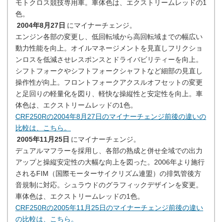
モトクロス競技専用車。車体色は、エクストリームレッドの1
色。
2004年8月27日
にマイナーチェンジ。
エンジン各部の変更し、低回転域から高回転域までの幅広い
動力性能を向上。オイルマネージメントを見直しフリクショ
ンロスを低減させレスポンスとドライバビリティーを向上。
シフトフォークやシフトフォークシャフトなど細部の見直し
操作性が向上。フロントフォークアクスルオフセットの変更
と足回りの軽量化を図り、軽快な操縦性と安定性を向上。車
体色は、エクストリームレッドの1色。
CRF250Rの2004年8月27日のマイナーチェンジ前後の違いの
比較は、こちら。
2005年11月25日
にマイナーチェンジ。
デュアルマフラーを採用し、各部の熟成と併せ全域での出力
アップと操縦安定性の大幅な向上を図った。2006年より施行
されるFIM（国際モーターサイクリズム連盟）の排気管後方
音規制に対応。シュラウドのグラフィックデザインを変更。
車体色は、エクストリームレッドの1色。
CRF250Rの2005年11月25日のマイナーチェンジ前後の違い
の比較は、こちら。