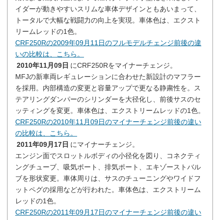
イダーが動きやすいスリムな車体デザインともあいまって、
トータルで大幅な戦闘力の向上を実現。車体色は、エクスト
リームレッドの1色。
CRF250Rの2009年09月11日のフルモデルチェンジ前後の違
いの比較は、こちら。
2010年11月09日
にCRF250Rをマイナーチェンジ。
MFJの新車両レギュレーションに合わせた新設計のマフラー
を採用。内部構造の変更と容量アップで更なる静粛性を。ス
テアリングダンパーのシリンダーを大径化し、前後サスのセ
ッティングを変更。車体色は、エクストリームレッドの1色。
CRF250Rの2010年11月09日のマイナーチェンジ前後の違い
の比較は、こちら。
2011年09月17日
にマイナーチェンジ。
エンジン面でスロットルボディの小径化を図り、コネクティ
ングチューブ、吸気ポート、排気ポート、エキゾーストバル
ブを形状変更。車体周りは、サスのチューニングやワイドフ
ットペグの採用などが行われた。車体色は、エクストリーム
レッドの1色。
CRF250Rの2011年09月17日のマイナーチェンジ前後の違い