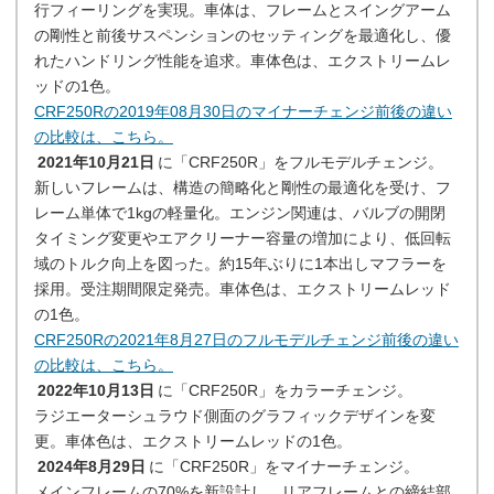
行フィーリングを実現。車体は、フレームとスイングアーム
の剛性と前後サスペンションのセッティングを最適化し、優
れたハンドリング性能を追求。車体色は、エクストリームレ
ッドの1色。
CRF250Rの2019年08月30日のマイナーチェンジ前後の違い
の比較は、こちら。
2021年10月21日
に「CRF250R」をフルモデルチェンジ。
新しいフレームは、構造の簡略化と剛性の最適化を受け、フ
レーム単体で1kgの軽量化。エンジン関連は、バルブの開閉
タイミング変更やエアクリーナー容量の増加により、低回転
域のトルク向上を図った。約15年ぶりに1本出しマフラーを
採用。受注期間限定発売。車体色は、エクストリームレッド
の1色。
CRF250Rの2021年8月27日のフルモデルチェンジ前後の違い
の比較は、こちら。
2022年10月13日
に「CRF250R」をカラーチェンジ。
ラジエーターシュラウド側面のグラフィックデザインを変
更。車体色は、エクストリームレッドの1色。
2024年8月29日
に「CRF250R」をマイナーチェンジ。
メインフレームの70%を新設計し、リアフレームとの締結部