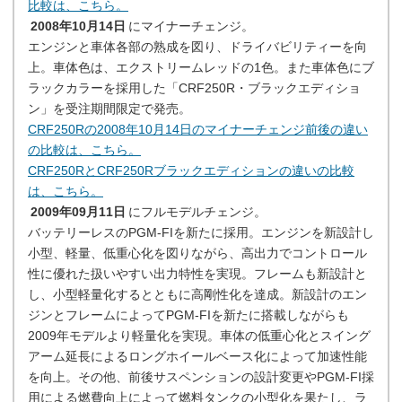
比較は、こちら。
2008年10月14日
にマイナーチェンジ。
エンジンと車体各部の熟成を図り、ドライバビリティーを向
上。車体色は、エクストリームレッドの1色。また車体色にブ
ラックカラーを採用した「CRF250R・ブラックエディショ
ン」を受注期間限定で発売。
CRF250Rの2008年10月14日のマイナーチェンジ前後の違い
の比較は、こちら。
CRF250RとCRF250Rブラックエディションの違いの比較
は、こちら。
2009年09月11日
にフルモデルチェンジ。
バッテリーレスのPGM-FIを新たに採用。エンジンを新設計し
小型、軽量、低重心化を図りながら、高出力でコントロール
性に優れた扱いやすい出力特性を実現。フレームも新設計と
し、小型軽量化するとともに高剛性化を達成。新設計のエン
ジンとフレームによってPGM-FIを新たに搭載しながらも
2009年モデルより軽量化を実現。車体の低重心化とスイング
アーム延長によるロングホイールベース化によって加速性能
を向上。その他、前後サスペンションの設計変更やPGM-FI採
用による燃費向上によって燃料タンクの小型化を果たし、ラ