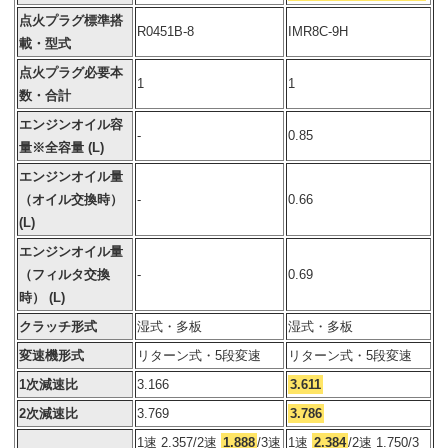
点火プラグ標準搭
R0451B-8
IMR8C-9H
載・型式
点火プラグ必要本
1
1
数・合計
エンジンオイル容
-
0.85
量※全容量 (L)
エンジンオイル量
（オイル交換時）
-
0.66
(L)
エンジンオイル量
（フィルタ交換
-
0.69
時） (L)
クラッチ形式
湿式・多板
湿式・多板
変速機形式
リターン式・5段変速
リターン式・5段変速
1次減速比
3.166
3.611
2次減速比
3.769
3.786
1速 2.357/2速
1.888
/3速
1速
2.384
/2速 1.750/3