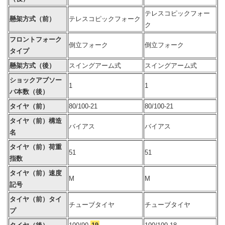
テレスコピックフォー
懸架方式（前）
テレスコピックフォーク
ク
フロントフォーク
倒立フォーク
倒立フォーク
タイプ
懸架方式（後）
スイングアーム式
スイングアーム式
ショックアブソー
1
1
バ本数（後）
タイヤ（前）
80/100-21
80/100-21
タイヤ（前）構造
バイアス
バイアス
名
タイヤ（前）荷重
51
51
指数
タイヤ（前）速度
M
M
記号
タイヤ（前）タイ
チューブタイヤ
チューブタイヤ
プ