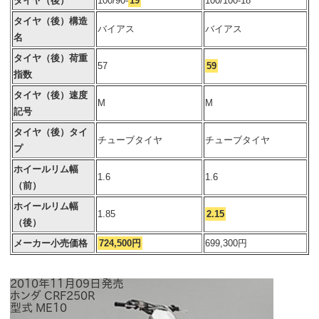
タイヤ（後）
100/90-
19
100/100-18
タイヤ（後）構造
バイアス
バイアス
名
タイヤ（後）荷重
57
59
指数
タイヤ（後）速度
M
M
記号
タイヤ（後）タイ
チューブタイヤ
チューブタイヤ
プ
ホイールリム幅
1.6
1.6
（前）
ホイールリム幅
1.85
2.15
（後）
メーカー小売価格
724,500円
699,300円