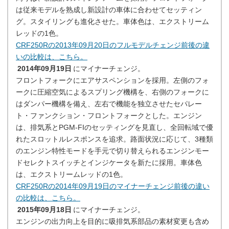
は従来モデルを熟成し新設計の車体に合わせてセッティン
グ。スタイリングも進化させた。車体色は、エクストリーム
レッドの1色。
CRF250Rの2013年09月20日のフルモデルチェンジ前後の違
いの比較は、こちら。
2014年09月19日
にマイナーチェンジ。
フロントフォークにエアサスペンションを採用。左側のフォ
ークに圧縮空気によるスプリング機構を、右側のフォークに
はダンパー機構を備え、左右で機能を独立させたセパレー
ト・ファンクション・フロントフォークとした。エンジン
は、排気系とPGM-FIのセッティングを見直し、全回転域で優
れたスロットルレスポンスを追求。路面状況に応じて、3種類
のエンジン特性モードを手元で切り替えられるエンジンモー
ドセレクトスイッチとインジケータを新たに採用。車体色
は、エクストリームレッドの1色。
CRF250Rの2014年09月19日のマイナーチェンジ前後の違い
の比較は、こちら。
2015年09月18日
にマイナーチェンジ。
エンジンの出力向上を目的に吸排気系部品の素材変更も含め