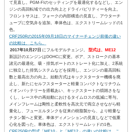
て見直し。PGM-FIのセッティングを最適化するなどし、エン
ジンの高回転域での出力向上とドライバビリティーを向上。
フロントサスは、フォークの内部構造の見直し、アウターチ
ューブに空気弁を追加。車体色は、エクストリームレッドの1
色。
CRF250Rの2015年09月18日のマイナーチェンジ前後の違い
の比較は、こちら。
2017年10月27日
にフルモデルチェンジ。
型式は、ME12
新設計のエンジンはDOHCに変更。ボア、ストロークの基本
諸元の最適化、吸・排気ポートのストレート化に加え、2系統
に独立した排気システムなどを採用し、エンジンの最高回転
数と最高出力の向上。始動方式はキックスターター機構を廃
止し、新たにセルフスターターと軽量コンパクトなリチウム
イオンバッテリーを搭載あい、キックスタートの煩雑さをな
くし、レース中の再始動におけるタイムロスの低減に寄与。
メインフレームは剛性と柔軟性を高次元で両立させながら軽
量化し、フューエルタンクを従来の樹脂製から、より軽量な
チタン製へと変更。車体ディメンションの見直しなどで低重
心化を図った。車体色は、エクストリームレッドの1色。
CRF250Rの型式「ME10」と「ME12」の違いの比較は、こ