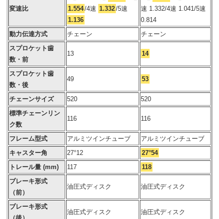
変速比
1.554
/4速
1.332
/5速
速 1.332/4速 1.041/5速
1.136
0.814
動力伝達方式
チェーン
チェーン
スプロケット歯
13
14
数・前
スプロケット歯
49
53
数・後
チェーンサイズ
520
520
標準チェーンリン
116
116
ク数
フレーム型式
アルミツインチューブ
アルミツインチューブ
キャスター角
27°12
27°54
トレール量 (mm)
117
118
ブレーキ形式
油圧式ディスク
油圧式ディスク
（前）
ブレーキ形式
油圧式ディスク
油圧式ディスク
（後）