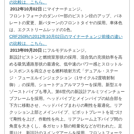
の比較は、こちら。
2012年10月02日
にマイナーチェンジ。
フロントフォークのダンパー部のピストン径のアップ、バネ
レートの変更、新パターンのフロントタイヤの採用。車体色
は、エクストリームレッドの1色。
CRF250Rの2012年10月02日のマイナーチェンジ前後の違い
の比較は、こちら。
2013年09月20日
にフルモデルチェンジ。
新設計ピストンと燃焼室形状の採用、混合気の充填効率を高
める吸気通路形状の最適化、低中速のパワー感とスロットル
レスポンスを両立させる燃料噴射方式「デュアル・ステー
ジ・フューエルインジェクション（1サイクル2度噴射制
御）」の採用。ショートデュアルマフラーを採用。新型エキ
ゾーストパイプも導入。第6世代の新設計アルミツインチュー
ブフレームを採用。ヘッドパイプとメインパイプの結合部を
下方に移動させ、ヘッドパイプまわりの剛性を最適化。リア
クッション上部とメインパイプ、ピボットプレートを近づけ
て剛性を上げ、作動性を向上。リアフレーム上下パイプ間の
角度を大きくし、各ガセット類の軽量化などが行われた。足
周りは、新設計のスイングアームを採用。フロントフォーク