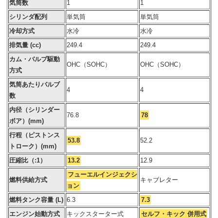
気筒数
1
1
シリンダ配列
単気筒
単気筒
冷却方式
水冷
水冷
排気量 (cc)
249.4
249.4
カム・バルブ駆動
OHC（SOHC）
OHC（SOHC）
方式
気筒あたりバルブ
4
4
数
内径（シリンダー
76.8
78
ボア）(mm)
行程（ピストンス
53.8
52.2
トローク）(mm)
圧縮比（:1）
13.2
12.9
フューエルインジェクシ
燃料供給方式
キャブレター
ョン
燃料タンク容量 (L)
6.3
7.3
エンジン始動方式
キックスターター式
セルフ・キック 併用式