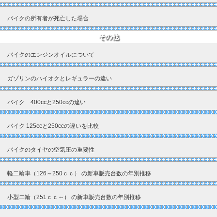
バイクの所有者が死亡した場合
その他
バイクのエンジンオイルについて
ガゾリンのハイオクとレギュラーの違い
バイク 400ccと250ccの違い
バイク 125ccと250ccの違いを比較
バイクのタイヤの空気圧の重要性
軽二輪車（126～250ｃｃ） の新車販売台数の年別推移
小型二輪（251ｃｃ～） の新車販売台数の年別推移