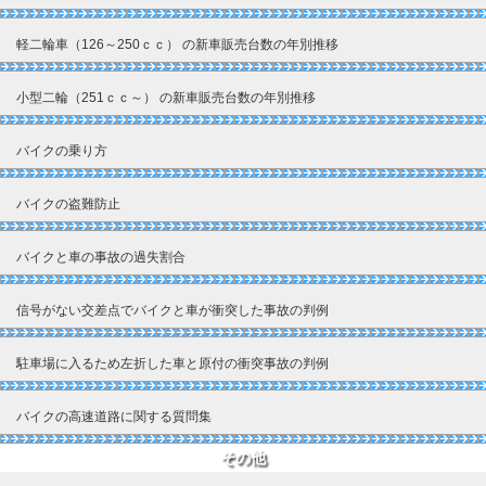
軽二輪車（126～250ｃｃ） の新車販売台数の年別推移
小型二輪（251ｃｃ～） の新車販売台数の年別推移
バイクの乗り方
バイクの盗難防止
バイクと車の事故の過失割合
信号がない交差点でバイクと車が衝突した事故の判例
駐車場に入るため左折した車と原付の衝突事故の判例
バイクの高速道路に関する質問集
その他