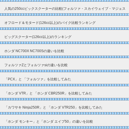
人気の250ccビックスクーターの比較(フォルツァ・スカイウェイブ・マジェス
ティ)
オフロード＆モタード(126cc以上)のバイク比較ランキング
ビッグスクーター(126cc以上)のランキング
ホンダ NC700X NC700Sの違いを比較
フォルツァZとフォルツァsiの違いを比較
「PCX」と 「フォルツァ」を比較してみた
「ホンダ VTR」と 「ホンダ CBR250R」を比較してみた
「カワサキ Ninja250R」と 「ホンダ VTR250」を比較してみた
「ホンダ モンキー」と「ホンダ エイプ50」の違いを比較