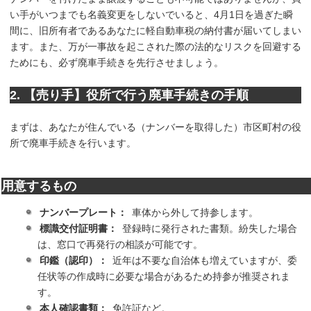
い手がいつまでも名義変更をしないでいると、4月1日を過ぎた瞬
間に、旧所有者であるあなたに軽自動車税の納付書が届いてしまい
ます。また、万が一事故を起こされた際の法的なリスクを回避する
ためにも、必ず廃車手続きを先行させましょう。
2. 【売り手】役所で行う廃車手続きの手順
まずは、あなたが住んでいる（ナンバーを取得した）市区町村の役
所で廃車手続きを行います。
用意するもの
ナンバープレート：
車体から外して持参します。
標識交付証明書：
登録時に発行された書類。紛失した場合
は、窓口で再発行の相談が可能です。
印鑑（認印）：
近年は不要な自治体も増えていますが、委
任状等の作成時に必要な場合があるため持参が推奨されま
す。
本人確認書類：
免許証など。