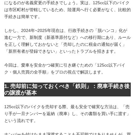
になるのが名義変更の手続きでしょう。実は、125cc以下のバイク
は市区町村が管轄しているため、陸運局へ行く必要がなく、比較的
手続きは簡単です。
しかし、2024年~2025年現在は、行政手続きの「脱ハンコ」化が
進む一方で、新制度（新基準原付など）への移行期にあり、ルール
を正しく理解しておかないと「売却したのに税金の通知が届く」
「新所有者が登録できない」といったトラブルを招きます。
今回は、愛車を安全かつ確実に引き継ぐための「125cc以下バイ
ク・個人売買の全手順」をプロの視点で解説します。
1. 売却前に知っておくべき「鉄則」：廃車手続き後
の譲渡が基本
125cc以下のバイクを売却する際、最も安全で確実な方法は、「売
り手が一旦ナンバーを返納（廃車）し、その書類を買い手に渡す」
という流れです。
ナンバーを付けたまま譲渡することも不可能ではありませんが、買