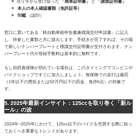
売り手から受け取った
「廃車証明書」
と
「譲渡証明書」
本人の本人確認書類（免許証等）
印鑑
（認印）
窓口に置いてある「軽自動車税申告書兼標識交付申請書」に記入
し、持参した書類と共に提出します。手続きが完了すれば、その場
で新しいナンバープレートと標識交付証明書が交付されます。ナン
バープレート代や登録手数料は基本的に無料です。
もし自賠責保険が切れている場合は、このタイミングでコンビニや
バイクショップですぐに加入しましょう。無保険での走行は厳罰
（1年以下の懲役または50万円以下の罰金、免停6点）の対象で
す。
5. 2025年最新インサイト：125ccを取り巻く「新ル
ール」の波
2024年~2025年にかけて、125cc以下のバイクを売買する際に知っ
ておくべき重要なトレンドがあります。