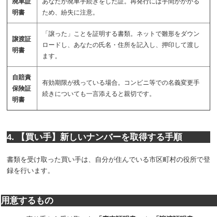
廃車証
あなたが廃車手続きをした証。再発行には手間がかかる
明書
ため、紛失に注意。
「譲った」ことを証明する書類。ネットで雛形をダウン
譲渡証
ロードし、あなたの氏名・住所を記入し、押印して渡し
明書
ます。
自賠責
有効期限が残っている場合。コンビニ等での名義変更手
保険証
続きについても一言添えると親切です。
明書
4. 【買い手】新しいナンバーを取得する手順
書類を受け取った買い手は、自分が住んでいる市区町村の役所で登
録を行います。
用意するもの