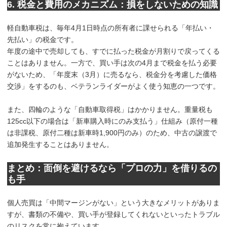
6. 税金と費用のメカニズム：損をしないための知識
軽自動車税は、毎年4月1日時点の所有者に課せられる「年払い・
先払い」の税金です。
年度の途中で売却しても、すでに払った税金が月割りで戻ってくる
ことはありません。一方で、買い手は次の4月まで税金を払う必要
がないため、「年度末（3月）に売るなら、税金分を考慮した価格
交渉」をするのも、ベテランライダーがよく使う知恵の一つです。
また、四輪のような「自動車取得税」はかかりません。重量税も
125cc以下の場合は「新車購入時にのみ支払う」仕組み（原付一種
は非課税、原付二種は新車時1,900円のみ）のため、中古の譲渡で
追加発生することはありません。
まとめ：面倒を避けるなら「プロの力」を借りるの
も手
個人売買は「中間マージンがない」という大きなメリットがありま
すが、書類の不備や、買い手が登録してくれないといったトラブル
のリスクを常に抱えています。