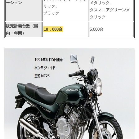
ーション
メタリック、
リック、
タスマニアグリーンメ
ブラック
タリック
販売計画台数（国
18，000台
5,000台
内・年間）