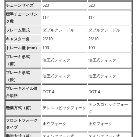
チェーンサイズ
520
520
標準チェーンリン
112
112
ク数
フレーム型式
ダブルクレードル
ダブルクレードル
キャスター角
26°10
26°10
トレール量 (mm)
100
100
ブレーキ形式
油圧式ディスク
油圧式ディスク
（前）
ブレーキ形式
油圧式ディスク
油圧式ディスク
（後）
ブレーキオイル適
DOT 4
DOT 4
合規格
テレスコピックフォー
懸架方式（前）
テレスコピックフォーク
ク
フロントフォーク
正立フォーク
正立フォーク
タイプ
懸架方式（後）
スイングアーム式
スイングアーム式