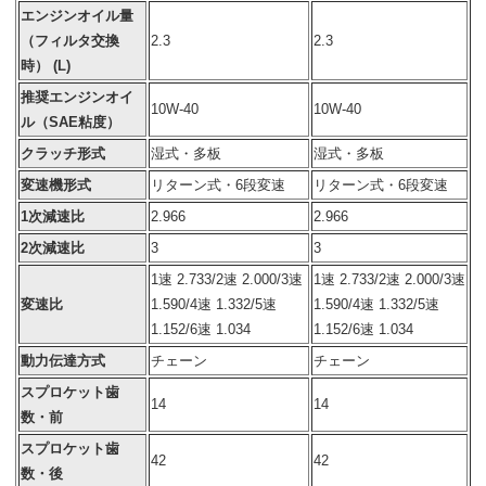
エンジンオイル量
（フィルタ交換
2.3
2.3
時） (L)
推奨エンジンオイ
10W-40
10W-40
ル（SAE粘度）
クラッチ形式
湿式・多板
湿式・多板
変速機形式
リターン式・6段変速
リターン式・6段変速
1次減速比
2.966
2.966
2次減速比
3
3
1速 2.733/2速 2.000/3速
1速 2.733/2速 2.000/3速
変速比
1.590/4速 1.332/5速
1.590/4速 1.332/5速
1.152/6速 1.034
1.152/6速 1.034
動力伝達方式
チェーン
チェーン
スプロケット歯
14
14
数・前
スプロケット歯
42
42
数・後