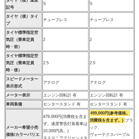
タイヤ（後）速度
S
S
記号
タイヤ（後）タイ
チューブレス
チューブレス
プ
タイヤ標準指定空
気圧（乗車定員
2
2
時・前）
タイヤ標準指定空
気圧（乗車定員
2.5
2.5
時・後）
スピードメーター
アナログ
アナログ
表示形式
メーター表示
エンジン回転計 有
エンジン回転計 有
車両装備
センタースタンド 有
センタースタンド 有
499,000円(参考価格。
479,000円(消費税を含ま
消費税を含まず。)
ブラ
ず。速度警告灯装着車は
メーカー希望小売
ック、
10,000円高。)
価格/カラーバリエ
ヴォーテクスパープル
タスマニアグリーンメタ