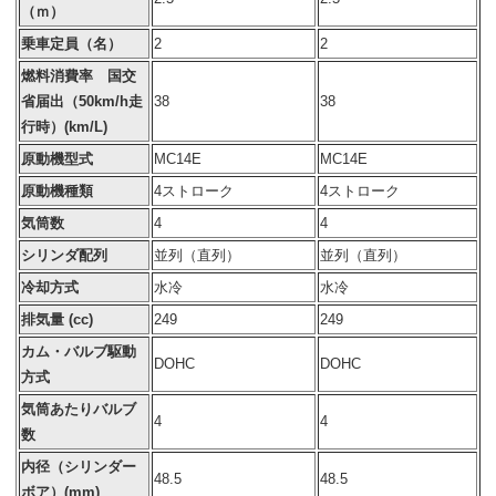
（ｍ）
乗車定員（名）
2
2
燃料消費率 国交
省届出（50km/h走
38
38
行時）(km/L)
原動機型式
MC14E
MC14E
原動機種類
4ストローク
4ストローク
気筒数
4
4
シリンダ配列
並列（直列）
並列（直列）
冷却方式
水冷
水冷
排気量 (cc)
249
249
カム・バルブ駆動
DOHC
DOHC
方式
気筒あたりバルブ
4
4
数
内径（シリンダー
48.5
48.5
ボア）(mm)