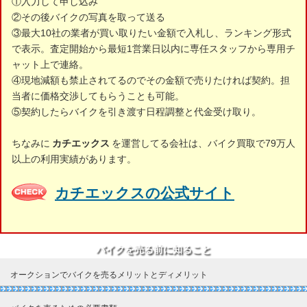
①入力して申し込み
②その後バイクの写真を取って送る
③最大10社の業者が買い取りたい金額で入札し、ランキング形式
で表示。査定開始から最短1営業日以内に専任スタッフから専用チ
ャット上で連絡。
④現地減額も禁止されてるのでその金額で売りたければ契約。担
当者に価格交渉してもらうことも可能。
⑤契約したらバイクを引き渡す日程調整と代金受け取り。
ちなみに
カチエックス
を運営してる会社は、バイク買取で79万人
以上の利用実績があります。
カチエックスの公式サイト
バイクを売る前に知ること
オークションでバイクを売るメリットとディメリット