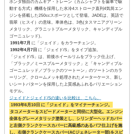
ホンダ独自のカムギア・トレーン（カムシャフトを歯車で駆
動する方式）機構を採用した水冷4ストローク直列4気筒エン
ジンを搭載した250ccスポーツとして登場。JADEは、英語で
翡翠（ヒスイ）の意味。車体色は、3色(タスマニアグリーン
メタリック、グラニットブルーメタリック、キャンディブル
ゴーニュレッド)。
1991年7月
に「ジェイド」をカラーチェンジ。
1992年4月7日
に「ジェイド/S」をタイプ追加。
「ジェイド/S」は、前後ホイールリムをブラック仕上げ、
「ブラック／ミースブルーメタリック」と「キャンディブル
ゴーニュレッド／ブラックのツートーン」のツートンのカラ
ーリング、クロームメッキ処理されたメーターケース、新し
いシートパターンを採用した上質感あふれるバリエーション
モデル。
ジェイドとジェイド/Sの違いを比較は、こちら。
1993年6月10日
に「ジェイド」をマイナーチェンジ。
タコメーターをスピードメーターと同径に大型化。エンジン
全体をグレーメタリック塗装とし、シリンダーヘッドカバー
と左側クランクケースカバーに高級感のあるバフ仕上げを施
し、右側クランクケースカバー(ACジェネレーター部)をスピ