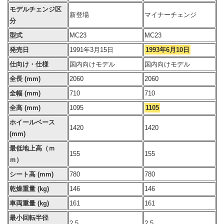
モデルチェンジ区
新登場
マイナーチェンジ
分
型式
MC23
MC23
発売日
1991年3月15日
1993年6月10日
仕向け・仕様
国内向けモデル
国内向けモデル
全長 (mm)
2060
2060
全幅 (mm)
710
710
全高 (mm)
1095
1105
ホイールベース
1420
1420
(mm)
最低地上高（ｍ
155
155
ｍ）
シート高 (mm)
780
780
乾燥重量 (kg)
146
146
車両重量 (kg)
161
161
最小回転半径
2.5
2.5