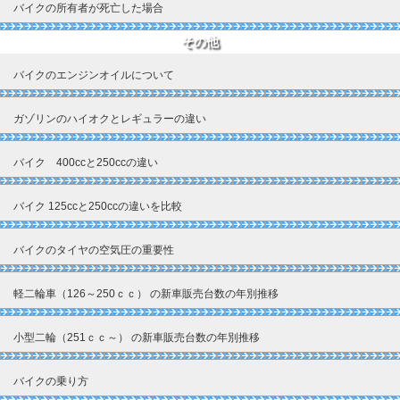
バイクの所有者が死亡した場合
その他
バイクのエンジンオイルについて
ガゾリンのハイオクとレギュラーの違い
バイク 400ccと250ccの違い
バイク 125ccと250ccの違いを比較
バイクのタイヤの空気圧の重要性
軽二輪車（126～250ｃｃ） の新車販売台数の年別推移
小型二輪（251ｃｃ～） の新車販売台数の年別推移
バイクの乗り方