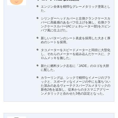
エンジン全体を精悍なグレーメタリック塗装とし
た。
シリンダーヘッドカバーと左側クランクケースカ
バーに高級感のあるバフ仕上げを施し、右側クラ
ンクケースカバー(ACジェネレーター部)をスピン
バフ風に仕上げた。
新しいパターンのシート表皮を採用した大きく厚
めのシートを採用。
タコメーターをスピードメーターと同径に大型化
し、それらのメーターを組み込んだケースに、ク
ロムメッキを施した。
新たに燃料タンク左右に「JADE」のロゴを大胆
に配した。
カラーリングは、シックで精悍なイメージのブラ
ックと、スポーティなイメージの中にも落ちつい
た深みのあるヴォーテクスパープルメタリックの
新色2色を追加し、従来からのタスマニアグリー
ンメタリックと合わせた3色の設定となった。