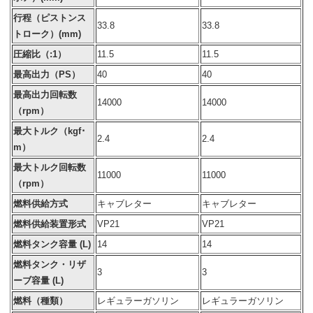
行程（ピストンス
33.8
33.8
トローク）(mm)
圧縮比（:1）
11.5
11.5
最高出力（PS）
40
40
最高出力回転数
14000
14000
（rpm）
最大トルク（kgf･
2.4
2.4
m）
最大トルク回転数
11000
11000
（rpm）
燃料供給方式
キャブレター
キャブレター
燃料供給装置形式
VP21
VP21
燃料タンク容量 (L)
14
14
燃料タンク・リザ
3
3
ーブ容量 (L)
燃料（種類）
レギュラーガソリン
レギュラーガソリン