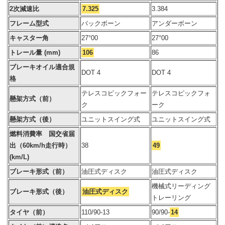
2次減速比
7.325
3.384
フレーム型式
バックボーン
アンダーボーン
キャスター角
27°00
27°00
トレール量 (mm)
106
86
ブレーキオイル適合規
DOT 4
DOT 4
格
テレスコピックフォー
テレスコピックフォ
懸架方式（前）
ク
ーク
懸架方式（後）
ユニットスイング式
ユニットスイング式
燃料消費率 国交省届
出（60km/h走行時）
38
49
(km/L)
ブレーキ形式（前）
油圧式ディスク
油圧式ディスク
機械式リーディング
ブレーキ形式（後）
油圧式ディスク
トレーリング
タイヤ（前）
110/90-13
90/90-
14