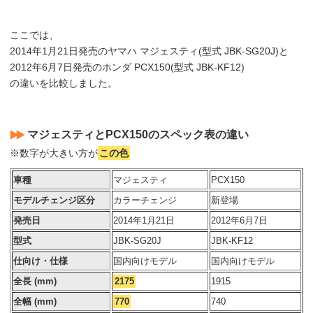
ここでは、
2014年1月21日発売のヤマハ マジェスティ(型式 JBK-SG20J)と
2012年6月7日発売のホンダ PCX150(型式 JBK-KF12)
の違いを比較しました。
マジェスティとPCX150のスペック表の違い
※数字が大きい方が
この色
車種
マジェスティ
PCX150
モデルチェンジ区分
カラーチェンジ
新登場
発売日
2014年1月21日
2012年6月7日
型式
JBK-SG20J
JBK-KF12
仕向け・仕様
国内向けモデル
国内向けモデル
全長 (mm)
2175
1915
全幅 (mm)
770
740