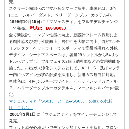
売。
スクリーン前部へのヤマハ音叉マーク採用。車体色は、3色
(ニューシルバーダスト、ベリーダークブルーカクテル4)。
1999年10月15日
に「マジェスティ」をフルモデルチェンジ
して発売。
型式は、BA-SG03J
全て新設計。エンジン性能の向上、新設計フレーム採用によ
る剛性感及び走行性能向上、居住性を大幅に向上、2眼マルチ
リフレクターヘッドライトでスポーティで高級感溢れる外観
デザイン、シート下スペースは、容量29リットルから54リッ
トルへアップし、フルフェイス2個収納可能などの実用機能を
施した。排出ガス浄化システムとして、A．I．S．及びマフラ
ー内にヘアピン形状の触媒を採用し、新排ガス規制に対応。
車体色は、4色(シルキーホワイト、ビビッドレッドカクテル
７、ベリーダークブルーカクテル４、マーブルシルバー)の設
定。
マジェスティと「SG01J」と「BA-SG03J」の違いの比較
は、こちら。
2001年3月1日
に「マジェスティ」をマイナーチェンジして
発売。
フィット感が心地よいワディング加工シートを採用。フロン