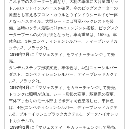
これまでのスクーターと異なり、大柄の車体に大容量29リッ
トルのメットインスペースを確保。今のビッグスクーターの
原型とも言えるフロントカウルとウインドウシールドが一体
となったスタイル。大型シートには可変バックレストを装
備。当時のクラス最強の21psのエンジンを搭載。ビッグスク
ーターブームの火付け役となった。車両重量は、158kg。車
体色は、3色(コンペティションシルバー、ディープレッドカ
クテル2、ブラック2)。
1996年7月
に「マジェスティ」をマイナーチェンジして発
売。
タンデムステップ形状変更。車体色は、4色(ニューシルバー
ダスト、コンペティションシルバー、ディープレッドカクテ
ル2、ブラック2)。
1997年4月
に「マジェスティ」をカラーチェンジして発売。
トランクに照明が追加。シート形状の変更。駆動系の変更。
車体下まわりのモール部までボディ同色塗装した。車体色
は、4色(コンペティションシルバー、ディープレッドカクテ
ル2、ブルーイッシュブラックカクテル1、ダークバイオレッ
トカクテル1)。
1998年1月
に「マジェスティ」をカラーチェンジして発売。