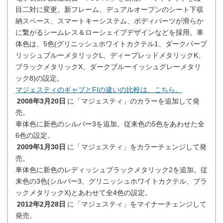
目二対に変更。新フレーム、デュアルオープンのシート下収
納スペース、スマートキーシステム、ボディパーツが滑らか
に繋がるシームレス＆ローシェイプデザインなどを採用。車
体色は、5色(グリニッシュホワイトカクテル1、ダークパープ
リッシュブルーメタリックL、ディープレッドメタリックK、
ブラックメタリックX、ダークブルーイッシュグレーメタリ
ック8)の設定。
マジェスティのギャブとFIの違いの比較は、こちら。
2008年3月20日
に「マジェスティ」のカラーを追加して発
売。
車体色に新色のシルバー3を追加。従来色の5色をあわせた全
6色の設定。
2009年1月30日
に「マジェスティ」をカラーチェンジして発
売。
車体色に新色のレディッシュブラックメタリック2を追加。従
来色の3色(シルバー3、グリニッシュホワイトカクテル、ブラ
ックメタリックX)とあわせて全4色の設定。
2012年2月28日
に「マジェスティ」をマイナーチェンジして
発売。