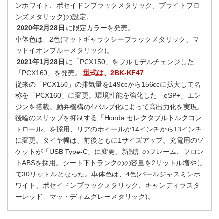
ンホワイト、ポセイドンブラックメタリック、ブライトブロ
ンズメタリック)の設定。
2020年2月28日
に限定カラーを発売。
車体色は、2色(マットギャラクシーブラックメタリック、マ
ットイオンブルーメタリック)。
2021年1月28日
に「PCX150」をフルモデルチェンジした
「PCX160」を発売。
型式は、2BK-KF47
従来の「PCX150」の排気量を149ccから156ccに拡大して名
称を「PCX160」に変更。環境性能を強化した「eSP+」エン
ジンを搭載。動弁機構の4バルブ化によって高出力化を実現。
後輪のスリップを抑制する「Honda セレクタブルトルクコン
トロール」を採用、リアのホイールが14インチから13インチ
に変更。タイヤ幅は、前後ともに1サイズアップ。充電用のソ
ケットが「USB Type-C」に変更、新設計のフレーム、フロン
トABSを採用。シート下トランクのの容量を2リットル増やし
て30リットルとなった。車体色は、4色(パールジャスミンホ
ワイト、ポセイドンブラックメタリック、キャンディラスタ
ーレッド、マットディムグレーメタリック)。