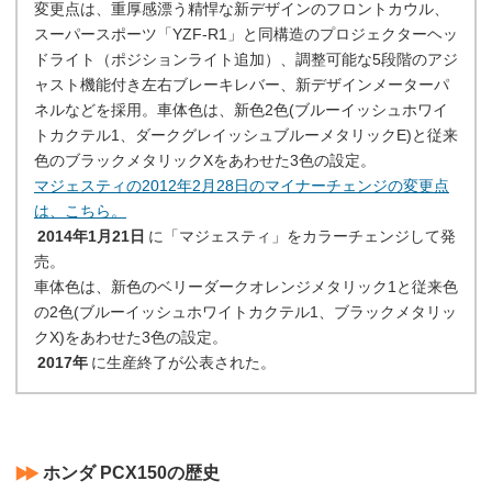
変更点は、重厚感漂う精悍な新デザインのフロントカウル、
スーパースポーツ「YZF-R1」と同構造のプロジェクターヘッ
ドライト（ポジションライト追加）、調整可能な5段階のアジ
ャスト機能付き左右ブレーキレバー、新デザインメーターパ
ネルなどを採用。車体色は、新色2色(ブルーイッシュホワイ
トカクテル1、ダークグレイッシュブルーメタリックE)と従来
色のブラックメタリックXをあわせた3色の設定。
マジェスティの2012年2月28日のマイナーチェンジの変更点
は、こちら。
2014年1月21日
に「マジェスティ」をカラーチェンジして発
売。
車体色は、新色のベリーダークオレンジメタリック1と従来色
の2色(ブルーイッシュホワイトカクテル1、ブラックメタリッ
クX)をあわせた3色の設定。
2017年
に生産終了が公表された。
ホンダ PCX150の歴史