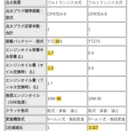
点火装置
フルトランジスタ式
フルトランジスタ式
点火プラグ標準搭載・
CPR7EA-9
CPR7EA-9
型式
点火プラグ必要本数・
1
1
合計
搭載バッテリー・型式
YTZ
10
S
YTZ7S
エンジンオイル容量※
1.7
0.9
全容量 (L)
エンジンオイル量（オ
1.5
0.8
イル交換時） (L)
エンジンオイル量（フ
1.7
-
ィルタ交換時） (L)
推奨エンジンオイル
10W-
40
10W-30
（SAE粘度）
クラッチ形式
乾式・多板・遠心
乾式・多板・遠心
変速機形式
Vベルト式・無段変速
Vベルト式・無段変速
1次減速比
1
3.117