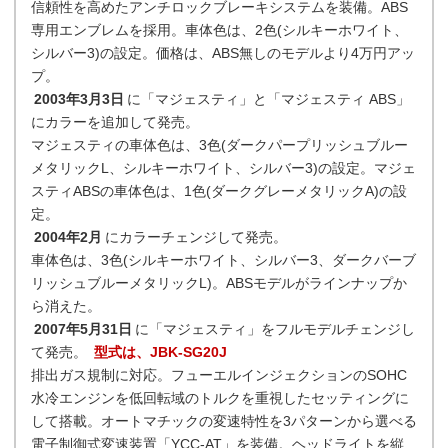
信頼性を高めたアンチロックブレーキシステムを装備。ABS
専用エンブレムを採用。車体色は、2色(シルキーホワイト、
シルバー3)の設定。価格は、ABS無しのモデルより4万円アッ
プ。
2003年3月3日
に「マジェスティ」と「マジェスティ ABS」
にカラーを追加して発売。
マジェスティの車体色は、3色(ダークパープリッシュブルー
メタリックL、シルキーホワイト、シルバー3)の設定。マジェ
スティABSの車体色は、1色(ダークグレーメタリックA)の設
定。
2004年2月
にカラーチェンジして発売。
車体色は、3色(シルキーホワイト、シルバー3、ダークバーブ
リッシュブルーメタリックL)。ABSモデルがラインナップか
ら消えた。
2007年5月31日
に「マジェスティ」をフルモデルチェンジし
て発売。
型式は、JBK-SG20J
排出ガス規制に対応。フューエルインジェクションのSOHC
水冷エンジンを低回転域のトルクを重視したセッティングに
して搭載。オートマチックの変速特性を3パターンから選べる
電子制御式変速装置「YCC-AT」を装備。ヘッドライトを縦