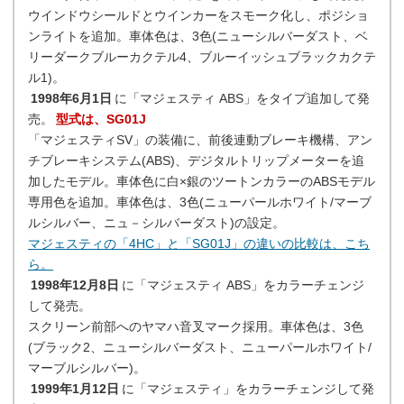
ウインドウシールドとウインカーをスモーク化し、ポジショ
ンライトを追加。車体色は、3色(ニューシルバーダスト、ベ
リーダークブルーカクテル4、ブルーイッシュブラックカクテ
ル1)。
1998年6月1日
に「マジェスティ ABS」をタイプ追加して発
売。
型式は、SG01J
「マジェスティSV」の装備に、前後連動ブレーキ機構、アン
チブレーキシステム(ABS)、デジタルトリップメーターを追
加したモデル。車体色に白×銀のツートンカラーのABSモデル
専用色を追加。車体色は、3色(ニューパールホワイト/マーブ
ルシルバー、ニュ－シルバーダスト)の設定。
マジェスティの「4HC」と「SG01J」の違いの比較は、こち
ら。
1998年12月8日
に「マジェスティ ABS」をカラーチェンジ
して発売。
スクリーン前部へのヤマハ音叉マーク採用。車体色は、3色
(ブラック2、ニューシルバーダスト、ニューパールホワイト/
マーブルシルバー)。
1999年1月12日
に「マジェスティ」をカラーチェンジして発