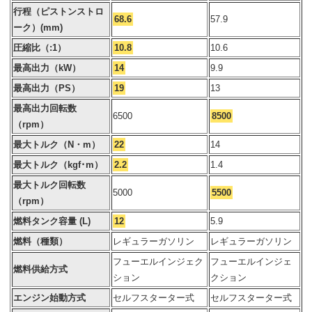
行程（ピストンストロ
68.6
57.9
ーク）(mm)
圧縮比（:1）
10.8
10.6
最高出力（kW）
14
9.9
最高出力（PS）
19
13
最高出力回転数
6500
8500
（rpm）
最大トルク（N・m）
22
14
最大トルク（kgf･m）
2.2
1.4
最大トルク回転数
5000
5500
（rpm）
燃料タンク容量 (L)
12
5.9
燃料（種類）
レギュラーガソリン
レギュラーガソリン
フューエルインジェク
フューエルインジェ
燃料供給方式
ション
クション
エンジン始動方式
セルフスターター式
セルフスターター式