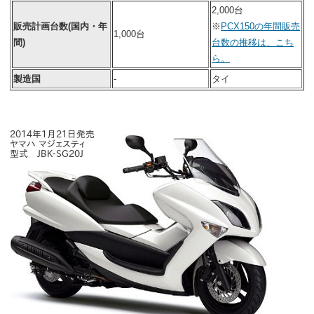
2,000台
販売計画台数(国内・年
※
PCX150の年間販売
1,000台
間)
台数の推移は、こち
ら。
製造国
-
タイ