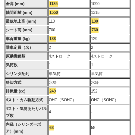
全高 (mm)
1185
1090
軸間距離 (mm)
1550
1315
最低地上高 (mm)
110
130
シート高 (mm)
700
760
車両重量 (kg)
188
129
乗車定員（名）
2
2
原動機種類
4ストローク
4ストローク
気筒数
1
1
シリンダ配列
単気筒
単気筒
冷却方式
水冷
水冷
排気量 (cc)
249
152
4スト・カム駆動方式
OHC（SOHC）
OHC（SOHC）
4スト・気筒あたりバル
4
-
ブ数
内径（シリンダーボ
68
58
ア）(mm)