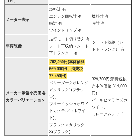
（Hi）
燃料計 有
エンジン回転計 有
燃料計 有
メーター表示
時計 有
時計 有
ツイントリップ 有
走行モード切り替え 有
シート下収納（シー
車両装備
シート下収納（シート
ト下トランク） 有
下トランク） 有
702,450円(本体価格
669,000円、消費税
33,450円)
329,700円(消費税抜
ベリーダークオレンジ
き本体価格 314,000
メタリック1(ブラウ
メーカー希望小売価格/
円)
ン)、
カラーバリエーション
パールヒマラヤズホ
ブルーイッシュホワイ
ワイト、
トカクテル1 (ホワイ
ミレニアムレッド
ト)、
ブラックメタリック
X(ブラック)