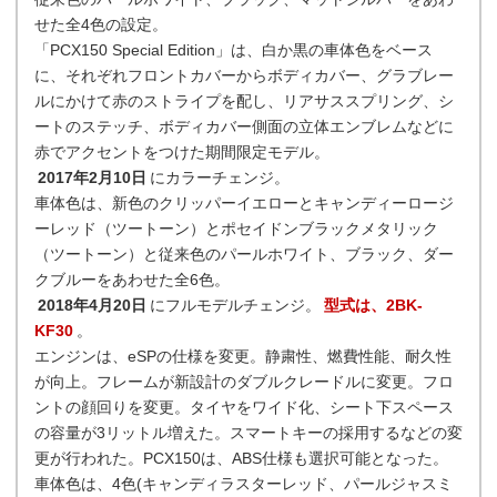
せた全4色の設定。
「PCX150 Special Edition」は、白か黒の車体色をベース
に、それぞれフロントカバーからボディカバー、グラブレー
ルにかけて赤のストライプを配し、リアサススプリング、シ
ートのステッチ、ボディカバー側面の立体エンブレムなどに
赤でアクセントをつけた期間限定モデル。
2017年2月10日
にカラーチェンジ。
車体色は、新色のクリッパーイエローとキャンディーロージ
ーレッド（ツートーン）とポセイドンブラックメタリック
（ツートーン）と従来色のパールホワイト、ブラック、ダー
クブルーをあわせた全6色。
2018年4月20日
にフルモデルチェンジ。
型式は、2BK-
KF30
。
エンジンは、eSPの仕様を変更。静粛性、燃費性能、耐久性
が向上。フレームが新設計のダブルクレードルに変更。フロ
ントの顔回りを変更。タイヤをワイド化、シート下スペース
の容量が3リットル増えた。スマートキーの採用するなどの変
更が行われた。PCX150は、ABS仕様も選択可能となった。
車体色は、4色(キャンディラスターレッド、パールジャスミ