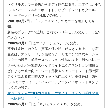
トグリルのカラーを黒からボディ同色に変更。車体色は、4色
(シルバー1、シルキーホワイト、ビビッドレッドカクテル7、
ベリーダークグリーンME1)の設定。
2001年8月7日
に「マジェスティ」のカラーを追加して発
売。
新色のブラック2を追加。これで2001年モデルのカラーは全5
色となった。
2002年3月18日
にマイナーチェンジして発売。
変更は多岐にわたり、質感と使い勝手が大きく向上。主な変
更点は、アンサーバック機能付き・リモコン開閉式キーシャ
ッターの採用、前後サスペンション性能の向上、新作5連メー
ターやシルバー塗装のヘッドライトエクステンション採用な
どによる外観の向上、シート形状やリアフートレスト形状変
更などによる乗車時のフィット感向上など。車体色は、3色
(シルキーホワイト、シルバー3、ダークバイオレットメタリ
ックA)の設定。
マジェスティの2002年3月18日のマイナーチェンジ前後の違
いの比較は、こちら。
2002年5月10日
に「マジェスティ ABS」を発売。