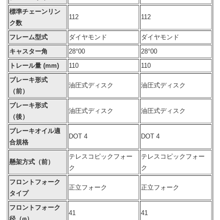
標準チェーンリン
112
112
ク数
フレーム型式
ダイヤモンド
ダイヤモンド
キャスター角
28°00
28°00
トレール量 (mm)
110
110
ブレーキ形式
油圧式ディスク
油圧式ディスク
（前）
ブレーキ形式
油圧式ディスク
油圧式ディスク
（後）
ブレーキオイル適
DOT 4
DOT 4
合規格
テレスコピックフォー
テレスコピックフォー
懸架方式（前）
ク
ク
フロントフォーク
正立フォーク
正立フォーク
タイプ
フロントフォーク
41
41
径（φ）