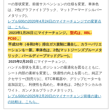
ーの形状変更。前後サスペンションの仕様を変更。車体色
は、2色(グラファイトブラック、マットアーマードシルバー
メタリック)。
レブル500の2020年4月24日のマイナーチェンジでの変更点
は、こちら。
2023年1月26日
にマイナーチェンジ。
型式は、8BL-
PC60
。
平成32年（令和2年）排出ガス規制に適合し、カラーバリエ
ーションを一新。車体色は、2色(マットジーンズブルーメタ
リック、パールディープマッドグレー)。
2025年2月20日
にマイナーチェンジ。
ハンドル形状を見直しポジションの最適化を図るとともに、
シート内部の素材を変更し、快適性の向上を図った。純正ア
クセサリー(別売り)に、ETC車載器や、グリップヒーターを
追加設定し、利便性を高めた。車体色は、2色(クラシカルホ
ワイト、ガンメタルブラックメタリック)。
レブル500の2025年2月20日のマイナーチェンジ前後の違い
の比較は、こちら。