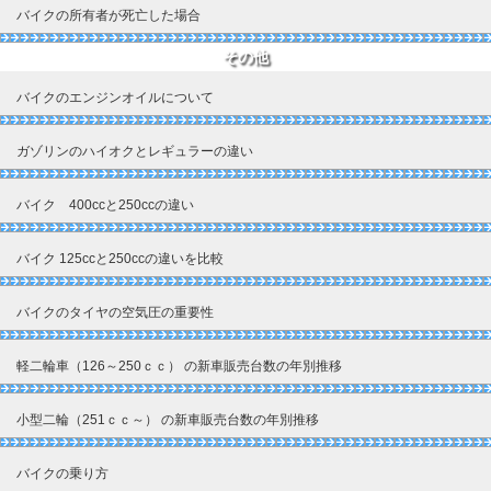
バイクの所有者が死亡した場合
その他
バイクのエンジンオイルについて
ガゾリンのハイオクとレギュラーの違い
バイク 400ccと250ccの違い
バイク 125ccと250ccの違いを比較
バイクのタイヤの空気圧の重要性
軽二輪車（126～250ｃｃ） の新車販売台数の年別推移
小型二輪（251ｃｃ～） の新車販売台数の年別推移
バイクの乗り方