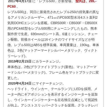
2017年4月17日
に「レブル500」が新登場。
型式は、2BL-
PC60
。
レブル500は、同日に新発売されたレブル250の排気量の異な
るアメリカンクルーザー。471㏄のPC60E型水冷4スト直列2
気筒DOHCエンジンを搭載。CBR500R・CB500F・CB500X
用のPC44E型をレブル500用にチューニングしたもの。熊本
製作所で生産。690mmのシート高、6速ミッション、チェー
ン駆動。前後ホイールは16インチのワイドサイズなどが特
徴。レブル500はABSを標準装備。車両重量は、190kg。車体
色は、2色(マットアーマードシルバーメタリック、ヴィクト
リーレッド)。
2019年2月15日
にカラーチェンジ。
車体色は、2色(グラファイトブラック(新色)、マットアーマ
ードシルバーメタリック)。フレーム色をマットブラックに変
更した。
2020年4月24日
にマイナーチェンジ。
ヘッドライト、ウインカー、テールランプにLEDを採用。メ
ーター内にギアポジションを表示するインジケーターを追加
し、ウインカーインジケーターを左右独立点滅として視認性
が向上。アシストスリッパークラッチを採用。クラッチレバ