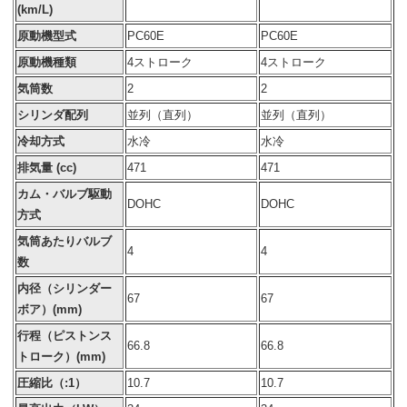
(km/L)
原動機型式
PC60E
PC60E
原動機種類
4ストローク
4ストローク
気筒数
2
2
シリンダ配列
並列（直列）
並列（直列）
冷却方式
水冷
水冷
排気量 (cc)
471
471
カム・バルブ駆動
DOHC
DOHC
方式
気筒あたりバルブ
4
4
数
内径（シリンダー
67
67
ボア）(mm)
行程（ピストンス
66.8
66.8
トローク）(mm)
圧縮比（:1）
10.7
10.7