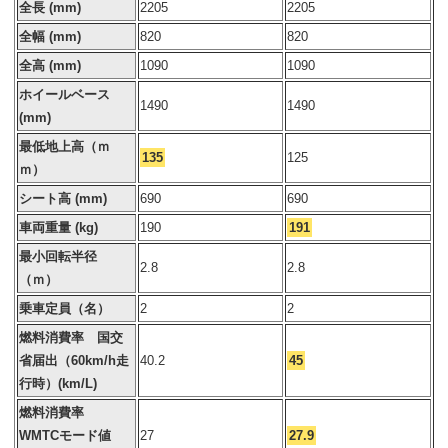
全長 (mm)
2205
2205
全幅 (mm)
820
820
全高 (mm)
1090
1090
ホイールベース
1490
1490
(mm)
最低地上高（ｍ
135
125
ｍ）
シート高 (mm)
690
690
車両重量 (kg)
190
191
最小回転半径
2.8
2.8
（ｍ）
乗車定員（名）
2
2
燃料消費率 国交
省届出（60km/h走
40.2
45
行時）(km/L)
燃料消費率
WMTCモード値
27
27.9