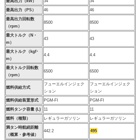
最高出力（kW）
34
34
最高出力（PS）
46
46
最高出力回転数
8500
8500
（rpm）
最大トルク（N・
43
43
m）
最大トルク（kgf･
4.4
4.4
m）
最大トルク回転数
6500
6500
（rpm）
フューエルインジェク
フューエルインジェク
燃料供給方式
ション
ション
燃料供給装置形式
PGM-FI
PGM-FI
燃料タンク容量 (L)
11
11
燃料（種類）
レギュラーガソリン
レギュラーガソリン
満タン時航続距離
442.2
495
（概算・参考値）