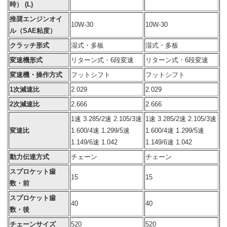
時） (L)
推奨エンジンオイ
10W-30
10W-30
ル（SAE粘度）
クラッチ形式
湿式・多板
湿式・多板
変速機形式
リターン式・6段変速
リターン式・6段変速
変速機・操作方式
フットシフト
フットシフト
1次減速比
2.029
2.029
2次減速比
2.666
2.666
1速 3.285/2速 2.105/3速
1速 3.285/2速 2.105/3速
変速比
1.600/4速 1.299/5速
1.600/4速 1.299/5速
1.149/6速 1.042
1.149/6速 1.042
動力伝達方式
チェーン
チェーン
スプロケット歯
15
15
数・前
スプロケット歯
40
40
数・後
チェーンサイズ
520
520