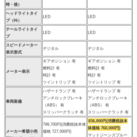
時・後）
ヘッドライトタイ
LED
LED
プ（Hi）
テールライトタイ
LED
LED
プ
スピードメーター
デジタル
デジタル
表示形式
ギアポジション 有
ギアポジション 有
燃料計 有
燃料計 有
メーター表示
時計 有
時計 有
ツイントリップ 有
ツイントリップ 有
ハザードランプ 有
ハザードランプ 有
アンチロックブレーキ
アンチロックブレーキ
車両装備
（ABS） 有
（ABS） 有
スリッパークラッチ 有
スリッパークラッチ 有
836,000円(消費税抜本
799,700円(消費税抜本体
体価格 760,000円)
メーカー希望小売
価格 727,000円)
マットジーンズブルー