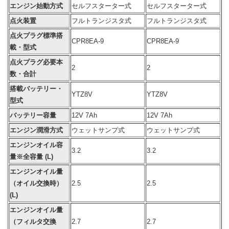
エンジン始動方式
セルフスターター式
セルフスターター式
点火装置
フルトランジスタ式
フルトランジスタ式
点火プラグ標準搭
CPR8EA-9
CPR8EA-9
載・型式
点火プラグ必要本
2
2
数・合計
搭載バッテリー・
YTZ8V
YTZ8V
型式
バッテリー容量
12V 7Ah
12V 7Ah
エンジン潤滑方式
ウェットサンプ式
ウェットサンプ式
エンジンオイル容
3.2
3.2
量※全容量 (L)
エンジンオイル量
（オイル交換時）
2.5
2.5
(L)
エンジンオイル量
（フィルタ交換
2.7
2.7