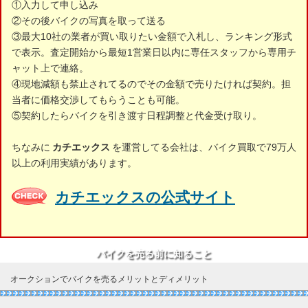
①入力して申し込み
②その後バイクの写真を取って送る
③最大10社の業者が買い取りたい金額で入札し、ランキング形式
で表示。査定開始から最短1営業日以内に専任スタッフから専用チ
ャット上で連絡。
④現地減額も禁止されてるのでその金額で売りたければ契約。担
当者に価格交渉してもらうことも可能。
⑤契約したらバイクを引き渡す日程調整と代金受け取り。
ちなみに
カチエックス
を運営してる会社は、バイク買取で79万人
以上の利用実績があります。
カチエックスの公式サイト
バイクを売る前に知ること
オークションでバイクを売るメリットとディメリット