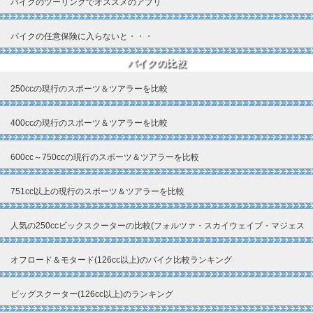
バイクのツーリングでオススメのアプリ
バイクの任意保険に入らないと・・・
バイクの比較
250ccの現行のスポーツ＆ツアラーを比較
400ccの現行のスポーツ＆ツアラーを比較
600cc～750ccの現行のスポーツ＆ツアラーを比較
751cc以上の現行のスポーツ＆ツアラーを比較
人気の250ccビックスクーターの比較(フォルツァ・スカイウェイブ・マジェス
ティ)
オフロード＆モタード(126cc以上)のバイク比較ランキング
ビッグスクーター(126cc以上)のランキング