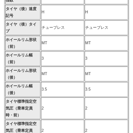
指数
タイヤ（後）速度
H
H
記号
タイヤ（後）タイ
チューブレス
チューブレス
プ
ホイールリム形状
MT
MT
（前）
ホイールリム幅
3
3
（前）
ホイールリム形状
MT
MT
（後）
ホイールリム幅
3.5
3.5
（後）
タイヤ標準指定空
気圧（乗車定員
2
2
時・前）
タイヤ標準指定空
気圧（乗車定員
2
2