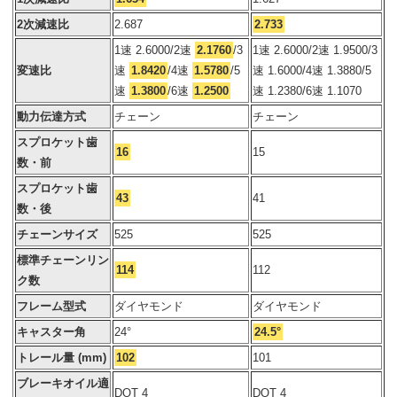
2次減速比
2.687
2.733
1速 2.6000/2速
2.1760
/3
1速 2.6000/2速 1.9500/3
変速比
速
1.8420
/4速
1.5780
/5
速 1.6000/4速 1.3880/5
速
1.3800
/6速
1.2500
速 1.2380/6速 1.1070
動力伝達方式
チェーン
チェーン
スプロケット歯
16
15
数・前
スプロケット歯
43
41
数・後
チェーンサイズ
525
525
標準チェーンリン
114
112
ク数
フレーム型式
ダイヤモンド
ダイヤモンド
キャスター角
24°
24.5°
トレール量 (mm)
102
101
ブレーキオイル適
DOT 4
DOT 4