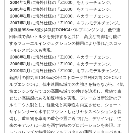
2004年1月
に海外仕様の「Z1000」をカラーチェンジ。
2005年1月
に海外仕様の「Z1000」をカラーチェンジ。
2006年1月
に海外仕様の「Z1000」をカラーチェンジ。
2007年1月
に海外仕様の「Z1000」をフルモデルチェンジ。
排気量998cm3並列4気筒DOHC4バルブエンジンは、低中速
回転域で高いトルクを発揮すると共に、高度な制御を可能に
するフューエルインジェクションの採用により優れたスロッ
トルレスポンスも実現。
2008年1月
に海外仕様の「Z1000」をカラーチェンジ。
2009年1月
に海外仕様の「Z1000」をカラーチェンジ。
2010年1月
に海外仕様の「Z1000」をフルモデルチェンジ。
新設計の排気量1043cc水冷4ストローク並列4気筒DOHC4バ
ルブエンジンは、低中速回転域での力強さを持ちながら、4気
筒エンジンならではの高回転域での伸びを追求し、数値で表
せない高揚感のある加速特性を実現。フレームは新設計のア
ルミニウム製とし、軽量化と高剛性を両立させた。ショート
サイレンサーや水平にマウントしたリヤサスペンションを装
備し、重量物を車両の重心位置に近づけた。デザインは、従
来のモデルとは一線を画す独特のプロポーションを表現。オ
レンジレンズが特徴的なフルデジタルの薄型メーターパネル