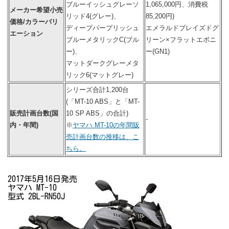
ブルーイッシュグレーソ
1,065,000円、消費税
メーカー希望小売
リッド4(グレー)、
85,200円)
価格/カラーバリ
ディープパープリッシュ
エメラルドブレイズドグ
エーション
ブルーメタリックC(ブル
リーン×フラットエボニ
ー)、
ー(GN1)
マットダークグレーメタ
リック6(マットグレー)
シリーズ合計1,200台
(「MT-10 ABS」と「MT-
販売計画台数(国
10 SP ABS」の合計)
-
内・年間)
※
ヤマハ MT-10の年間販
売計画台数の推移は、こ
ちら。