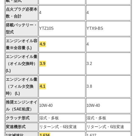
載・型式
点火プラグ必要本
4
4
数・合計
搭載バッテリー・
YTZ10S
YTX9-BS
型式
エンジンオイル容
4.9
4
量※全容量 (L)
エンジンオイル量
（オイル交換時）
3.9
3.2
(L)
エンジンオイル量
（フィルタ交換
4.1
3.8
時） (L)
推奨エンジンオイ
10W-40
10W-40
ル（SAE粘度）
クラッチ形式
湿式・多板
湿式・多板
変速機形式
リターン式・6段変速
リターン式・6段変速
1次減速比
1.634
1.627