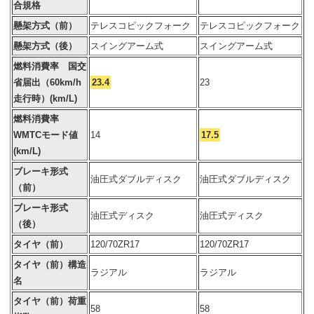
合規格
懸架方式（前）
テレスコピックフォーク
テレスコピックフォーク
懸架方式（後）
スイングアーム式
スイングアーム式
燃料消費率 国交
省届出（60km/h
23.4
23
走行時）(km/L)
燃料消費率
WMTCモード値
14
17.5
(km/L)
ブレーキ形式
油圧式ダブルディスク
油圧式ダブルディスク
（前）
ブレーキ形式
油圧式ディスク
油圧式ディスク
（後）
タイヤ（前）
120/70ZR17
120/70ZR17
タイヤ（前）構造
ラジアル
ラジアル
名
タイヤ（前）荷重
58
58