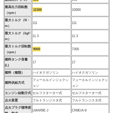
最高出力回転数
11500
10000
（rpm）
最大トルク（N・
111
111
m）
最大トルク（kgf･
11.3
11.3
m）
最大トルク回転数
9000
7300
（rpm）
燃料タンク容量
17
17
(L)
燃料（種類）
ハイオクガソリン
ハイオクガソリン
フューエルインジェクシ
フューエルインジェクシ
燃料供給方式
ョン
ョン
エンジン始動方式
セルフスターター式
セルフスターター式
点火装置
フルトランジスタ式
フルトランジスタ式
点火プラグ標準搭
LMAR9E-J
CR9EIA-9