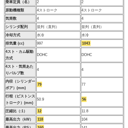
乗車定員（名）
2
2
原動機種類
4ストローク
4ストローク
気筒数
4
4
シリンダ配列
並列（直列）
並列（直列）
冷却方式
水冷
水冷
排気量 (cc)
997
1043
4スト・カム駆動
DOHC
DOHC
方式
4スト・気筒あた
4
4
りバルブ数
内径（シリンダー
79
77
ボア）(mm)
行程（ピストンス
50.9
56
トローク）(mm)
圧縮比（:1）
12
11.8
最高出力（kW）
118
104
最高出力（PS）
160
141