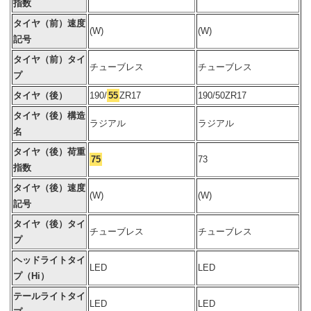
指数
タイヤ（前）速度
(W)
(W)
記号
タイヤ（前）タイ
チューブレス
チューブレス
プ
タイヤ（後）
190/
55
ZR17
190/50ZR17
タイヤ（後）構造
ラジアル
ラジアル
名
タイヤ（後）荷重
75
73
指数
タイヤ（後）速度
(W)
(W)
記号
タイヤ（後）タイ
チューブレス
チューブレス
プ
ヘッドライトタイ
LED
LED
プ（Hi）
テールライトタイ
LED
LED