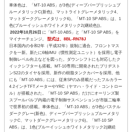
車体色は、「MT-10 ABS」が3色(ディープパープリッシュブ
ルーメタリックC(新色)、マットライトグレーメタリック4、
マットダークグレーメタリック6)。「MT-10 SP ABS」は、1
色(ブルーイッシュホワイトメタリック2(継続色))。
2022年10月26日
に「MT-10 ABS」と「MT-10 SP ABS」を
マイナーチェンジ。
型式は、8BL-RN78J
日本国内の令和2年（平成32年）規制に適合。フロントマス
クを一新。新たに6軸IMU（慣性測定ユニット）を採用し電子
制御レベル向上などを図った。ダウンシフトにも対応したク
イックシフターも搭載。MT-10専用に開発されたブリヂスト
ンS22のタイヤを採用。新作の樹脂タンクカバーを採用。他
にも「MT-10 ABS」には、従来SPのみ搭載だったフルカラー
4.2インチTFTメーターやYRC（ヤマハ・ライド・コントロー
ル）が搭載された。「MT-10 SP ABS」だけにオーリンズ製
スプールバルブ内蔵の電子制御サスペンションが市販二輪車
で世界初の搭載。車体色は、「MT-10 ABS」が3色(パステル
ダークグレー(新色)、ディープパープリッシュブルーメタリ
ックC、マットダークグレーメタリック6)。「MT-10 SP
ABS」は、1色(ブルーイッシュホワイトメタリック2(継続