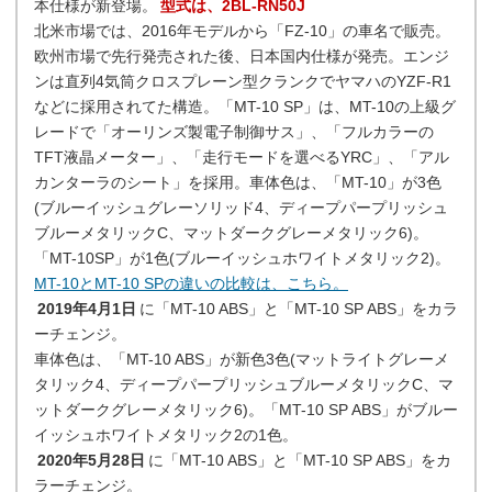
本仕様が新登場。
型式は、2BL-RN50J
北米市場では、2016年モデルから「FZ-10」の車名で販売。
欧州市場で先行発売された後、日本国内仕様が発売。エンジ
ンは直列4気筒クロスプレーン型クランクでヤマハのYZF-R1
などに採用されてた構造。「MT-10 SP」は、MT-10の上級グ
レードで「オーリンズ製電子制御サス」、「フルカラーの
TFT液晶メーター」、「走行モードを選べるYRC」、「アル
カンターラのシート」を採用。車体色は、「MT-10」が3色
(ブルーイッシュグレーソリッド4、ディープパープリッシュ
ブルーメタリックC、マットダークグレーメタリック6)。
「MT-10SP」が1色(ブルーイッシュホワイトメタリック2)。
MT-10とMT-10 SPの違いの比較は、こちら。
2019年4月1日
に「MT-10 ABS」と「MT-10 SP ABS」をカラ
ーチェンジ。
車体色は、「MT-10 ABS」が新色3色(マットライトグレーメ
タリック4、ディープパープリッシュブルーメタリックC、マ
ットダークグレーメタリック6)。「MT-10 SP ABS」がブルー
イッシュホワイトメタリック2の1色。
2020年5月28日
に「MT-10 ABS」と「MT-10 SP ABS」をカ
ラーチェンジ。