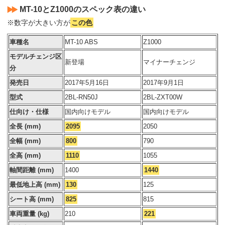
MT-10とZ1000のスペック表の違い
※数字が大きい方が
この色
車種名
MT-10 ABS
Z1000
モデルチェンジ区
新登場
マイナーチェンジ
分
発売日
2017年5月16日
2017年9月1日
型式
2BL-RN50J
2BL-ZXT00W
仕向け・仕様
国内向けモデル
国内向けモデル
全長 (mm)
2095
2050
全幅 (mm)
800
790
全高 (mm)
1110
1055
軸間距離 (mm)
1400
1440
最低地上高 (mm)
130
125
シート高 (mm)
825
815
車両重量 (kg)
210
221