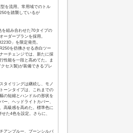
33E型を流用。常用域でのトル
250を踏襲しているが
を組み合わせた70タイプの
オーダープランを採用。
223D」を限定発売。
TR250を彷彿させる赤白ツー
ナーチェンジでは、新たに採
行性能を一段と高めてた。ま
クセス製)が装備できるプレ
スタイリングは継続し、モノ
トーンタイプは、これまでの
幅の短縮とハンドルの形状を
バー、ヘッドライトカバー、
、高級感を高めた。標準色に
併せた4色を設定。さらに、
チアンブルー、ブーンシルバ