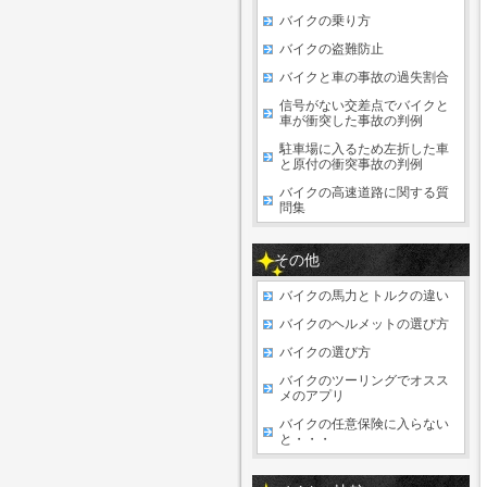
バイクの乗り方
バイクの盗難防止
バイクと車の事故の過失割合
信号がない交差点でバイクと
車が衝突した事故の判例
駐車場に入るため左折した車
と原付の衝突事故の判例
バイクの高速道路に関する質
問集
その他
バイクの馬力とトルクの違い
バイクのヘルメットの選び方
バイクの選び方
バイクのツーリングでオスス
メのアプリ
バイクの任意保険に入らない
と・・・