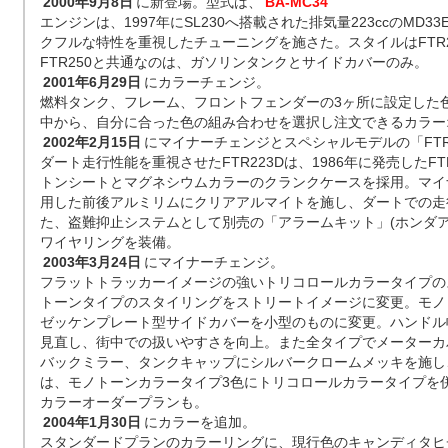
2000年9月8日
に新登場。型式は、
BA-MC34
エンジンは、1997年にSL230へ搭載された排気量223ccのMD
クフルな特性を重視したチューニングを施さた。スタイルはFTR
FTR250と共通なのは、ガソリンタンクとサイドカバーのみ。
2001年6月29日
にカラーチェンジ。
燃料タンク、フレーム、フロントフェンダーの3ヶ所に設定した色
中から、自分に合った色の組み合わせを選択し注文できるカラー
2002年2月15日
にマイナーチェンジとスペシャルモデルの「FTR
ダート走行性能を重視させたFTR223Dは、1986年に発売したF
トンシートとマグネシウムカラーのクランクケースを採用。マイ
用した前後アルミリムにクリアアルマイトを施し、ダートでの走
た、盗難抑止システムとして別売の「アラームキット」(ホンダア
ワイヤリングを装備。
2003年3月24日
にマイナーチェンジ。
フラットトラッカーイメージの強いトリコロールカラータイプの
トーンタイプのスタイリングをストリートイメージに変更。モノ
ゼッケンプレート型サイドカバーを小型のものに変更。ハンドル
見直し、街中での扱いやすさを向上。また全タイプでメーターカ
バックミラー、タンクキャップにシルバークロームメッキを施し
は、モノトーンカラータイプ3色にトリコロールカラータイプを
カラーオーダープランも。
2004年1月30日
にカラーを追加。
スタンダードプランのカラーリングに、現行色のキャンディタヒ