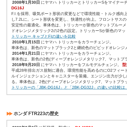
2008年1月30日
にヤマハ トリッカーとトリッカーSをマイナー
DG16J
F.I.を採用、吸気ポート形状の変更などで環境性能・トルク感向上
し7.2Lに。シート形状を変更し、快適性が向上。フロントサス
安定性の最適化。車体色は、トリッカーが新色のマットブルーメ
ドオレンジメタリック2の2色の設定。トリッカーSが新色のマッ
トリッカー キャブとFIの違いを比較
2010年1月15日
にヤマハ トリッカーをカラーチェンジ。
車体色は、新色のマットブラック2と継続色のビビッドオレンジメ
2014年1月21日
にヤマハ トリッカーをカラーチェンジ。
車体色は、新色の2色(ディープオレンジメタリック7、マットブラ
2018年9月20日
にヤマハ トリッカーをフルモデルチェンジ。
型
平成28年排出ガス規制に適合。環境性能を高めるのにO2フィー
ルインジェクションとキャニスターを装備。エンジン出力が少し
る。車体色は、2色(ディープオレンジメタリック7、マットブラッ
トリッカーの「JBK-DG16J」と「2BK-DG32J」の違いの比較
ホンダ FTR223の歴史