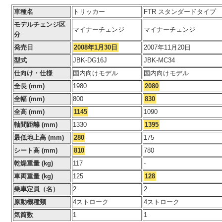
車種名
トリッカー
FTR スタンダードタイプ
モデルチェンジ区
マイナーチェンジ
マイナーチェンジ
分
発売日
2008年1月30日
2007年11月20日
型式
JBK-DG16J
JBK-MC34
仕向け・仕様
国内向けモデル
国内向けモデル
全長 (mm)
1980
2080
全幅 (mm)
800
830
全高 (mm)
1145
1090
軸間距離 (mm)
1330
1395
最低地上高 (mm)
280
175
シート高 (mm)
810
780
乾燥重量 (kg)
117
-
車両重量 (kg)
125
128
乗車定員（名）
2
2
原動機種類
4ストローク
4ストローク
気筒数
1
1