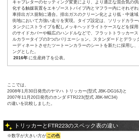
キャブレターのセッティング変更により、より適正な混合気の供
化する触媒装置をエキゾーストパイプ内とマフラー内にそれぞれ
車排出ガス規制に適合。排出ガスのクリーン化とより低・中速域
街地において力強い走りを実現。タイプ設定は、ソリッドカラー
タンクにストライプを配しメッキヘッドライトケースなどを採用
のサイドカバーや幅広のハンドルなどで、フラットトラッカース
ルカラータイプの3つのバリエーション。スタンダードとデラッ
ーディネートさせたツートーンカラーのシートを新たに採用し、
ングとした。
2016年
に生産終了を公表。
ここでは、
2008年1月30日発売のヤマハ トリッカー(型式 JBK-DG16J)と
2007年11月20日発売のホンダ FTR223(型式 JBK-MC34)
の違いを比較しました。
トリッカーとFTR223のスペック表の違い
※数字が大きい方が
この色