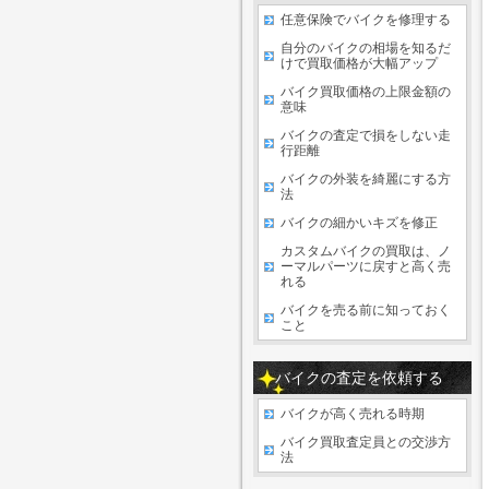
任意保険でバイクを修理する
自分のバイクの相場を知るだ
けで買取価格が大幅アップ
バイク買取価格の上限金額の
意味
バイクの査定で損をしない走
行距離
バイクの外装を綺麗にする方
法
バイクの細かいキズを修正
カスタムバイクの買取は、ノ
ーマルパーツに戻すと高く売
れる
バイクを売る前に知っておく
こと
バイクの査定を依頼する
バイクが高く売れる時期
バイク買取査定員との交渉方
法