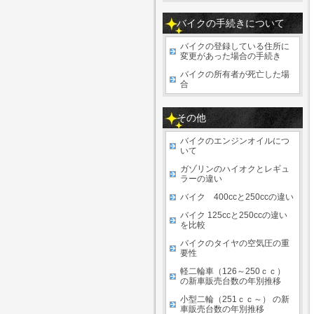
バイクの手続きについて
バイクの登録している住所に
変更があった場合の手続き
バイクの所有者が死亡した場
合
その他
バイクのエンジンオイルにつ
いて
ガゾリンのハイオクとレギュ
ラーの違い
バイク 400ccと250ccの違い
バイク 125ccと250ccの違い
を比較
バイクのタイヤの空気圧の重
要性
軽二輪車（126～250ｃｃ）
の新車販売台数の年別推移
小型二輪（251ｃｃ～） の新
車販売台数の年別推移