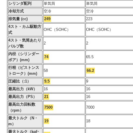
シリンダ配列
単気筒
単気筒
冷却方式
空冷
空冷
排気量 (cc)
249
223
4スト・カム駆動方
OHC（SOHC）
OHC（SOHC）
式
4スト・気筒あたり
2
2
バルブ数
内径（シリンダー
74
65.5
ボア）(mm)
行程（ピストンス
58
66.2
トローク）(mm)
圧縮比（:1）
9.5
9
最高出力（kW）
16
16
最高出力（PS）
21
16
最高出力回転数
7500
7000
（rpm）
最大トルク（N・
19
18
m）
最大トルク（kgf･