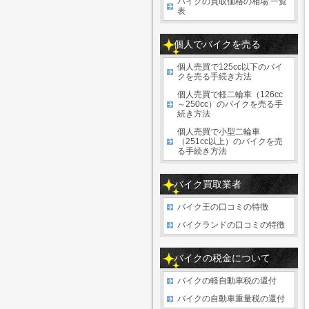
バイクの買取価格の相場 一覧
表
個人でバイクを売る
個人売買で125cc以下のバイ
クを売る手続き方法
個人売買で軽二輪車（126cc
～250cc）のバイクを売る手
続き方法
個人売買で小型二輪車
（251cc以上）のバイクを売
る手続き方法
バイク買取業者
バイク王の口コミの特徴
バイクランドの口コミの特徴
バイクの税金について
バイクの軽自動車税の還付
バイクの自動車重量税の還付