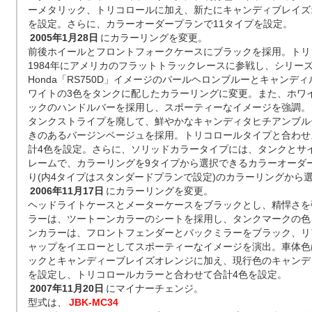
ーメタリック、トリコロールに加え、新たにキャンディブレイズ
を設定。さらに、カラーオーダープランで11タイプを設定。
2005年1月28日
にカラーリングを変更。
前後ホイールとフロントフォークケースにブラックを採用。トリ
1984年にアメリカのフラットトラックレースに参戦し、シリー
Honda「RS750D」イメージのパールヘロンブルーとキャンデ
ワイトの3色をタンクに配したカラーリングに変更。また、ホワ
ックのハンドルバーを採用し、スポーティーなイメージを強調。
タンクストライプを廃して、鮮やかなキャンディタヒチアンブル
きのあるバージンベージュを採用。トリコロールタイプと合わせ
計4色を設定。さらに、ソリッドカラータイプには、タンクとサ
レームで、カラーリングを9タイプから選択できるカラーオーダー
り(内4タイプはスタンダードプランで設定)のカラーリングから
2006年11月17日
にカラーリングを変更。
ヘッドライトケースとメーターケースをブラックとし、精悍さを
ラーは、ツートーンカラーのシートを採用し、タンクマークの色
ンカラーは、フロントフェンダーとバックミラーをブラック、リ
ャップをイエローとしてスポーティーなイメージを演出。車体色
ックとキャンディーブレイズオレンジに加え、現行色のキャンデ
を設定し、トリコロールカラーと合わせて合計4色を設定。
2007年11月20日
にマイナーチェンジ。
型式は、
JBK-MC34