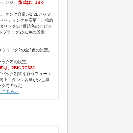
チェンジ。
型式は、JBK-
。タンク容量が1.2Lアップ
のセッティングを変更し、操縦
タリック3と継続色のビビッ
トブラック2の1色の設定。
タリック2の全2色の設定。
ック2)の設定。
式は、2BK-DG32J
ドバック制御を行うフューエ
向上、タンク容量が少し減
ク2)の設定。
は、こちら。