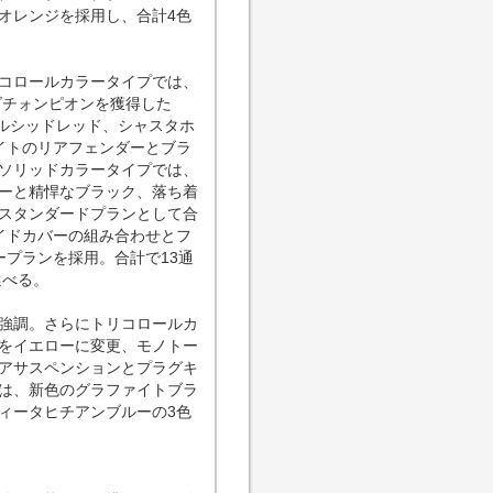
オレンジを採用し、合計4色
コロールカラータイプでは、
ズチォンピオンを獲得した
ィルシッドレッド、シャスタホ
イトのリアフェンダーとブラ
ソリッドカラータイプでは、
ーと精悍なブラック、落ち着
スタンダードプランとして合
イドカバーの組み合わせとフ
プランを採用。合計で13通
選べる。
強調。さらにトリコロールカ
をイエローに変更、モノトー
アサスペンションとプラグキ
は、新色のグラファイトブラ
ィータヒチアンブルーの3色