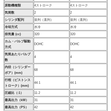
原動機種類
4ストローク
4ストローク
気筒数
2
2
シリンダ配列
並列（直列）
並列（直列）
冷却方式
水冷
水冷
排気量 (cc)
320
320
カム・バルブ駆動
DOHC
DOHC
方式
気筒あたりバルブ
4
4
数
内径（シリンダー
68
68
ボア）(mm)
行程（ピストンス
44.1
44.1
トローク）(mm)
圧縮比（:1）
11.2
11.2
最高出力（kW）
31
31
最高出力（PS）
42
42