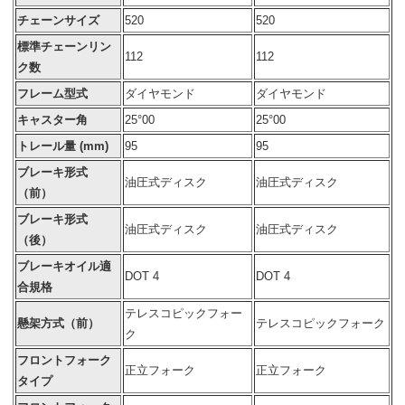
チェーンサイズ
520
520
標準チェーンリン
112
112
ク数
フレーム型式
ダイヤモンド
ダイヤモンド
キャスター角
25°00
25°00
トレール量 (mm)
95
95
ブレーキ形式
油圧式ディスク
油圧式ディスク
（前）
ブレーキ形式
油圧式ディスク
油圧式ディスク
（後）
ブレーキオイル適
DOT 4
DOT 4
合規格
テレスコピックフォー
懸架方式（前）
テレスコピックフォーク
ク
フロントフォーク
正立フォーク
正立フォーク
タイプ