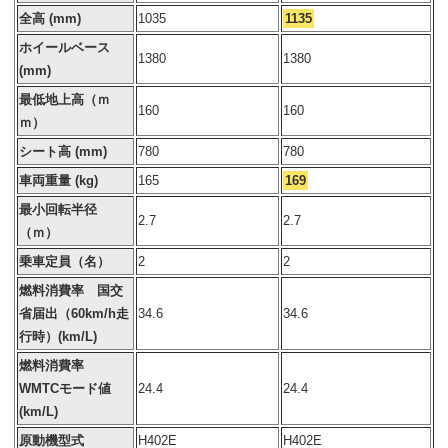
全高 (mm)
1035
1135
ホイールベース
1380
1380
(mm)
最低地上高（ｍ
160
160
ｍ）
シート高 (mm)
780
780
車両重量 (kg)
165
169
最小回転半径
2.7
2.7
（ｍ）
乗車定員（名）
2
2
燃料消費率 国交
省届出（60km/h走
34.6
34.6
行時）(km/L)
燃料消費率
WMTCモード値
24.4
24.4
(km/L)
原動機型式
H402E
H402E