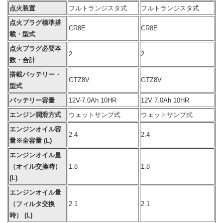
点火装置
フルトランジスタ式
フルトランジスタ式
点火プラグ標準搭
CR8E
CR8E
載・型式
点火プラグ必要本
2
2
数・合計
搭載バッテリー・
GTZ8V
GTZ8V
型式
バッテリー容量
12V-7.0Ah 10HR
12V 7.0Ah 10HR
エンジン潤滑方式
ウェットサンプ式
ウェットサンプ式
エンジンオイル容
2.4
2.4
量※全容量 (L)
エンジンオイル量
（オイル交換時）
1.8
1.8
(L)
エンジンオイル量
（フィルタ交換
2.1
2.1
時） (L)