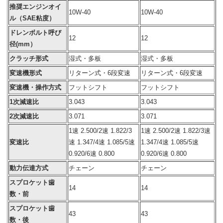
推奨エンジンオイ
10W-40
10W-40
ル（SAE粘度）
ドレンボルト呼び
12
12
径(mm）
クラッチ形式
湿式・多板
湿式・多板
変速機形式
リターン式・6段変速
リターン式・6段変速
変速機・操作方式
フットシフト
フットシフト
1次減速比
3.043
3.043
2次減速比
3.071
3.071
1速 2.500/2速 1.822/3
1速 2.500/2速 1.822/3速
変速比
速 1.347/4速 1.085/5速
1.347/4速 1.085/5速
0.920/6速 0.800
0.920/6速 0.800
動力伝達方式
チェーン
チェーン
スプロケット歯
14
14
数・前
スプロケット歯
43
43
数・後