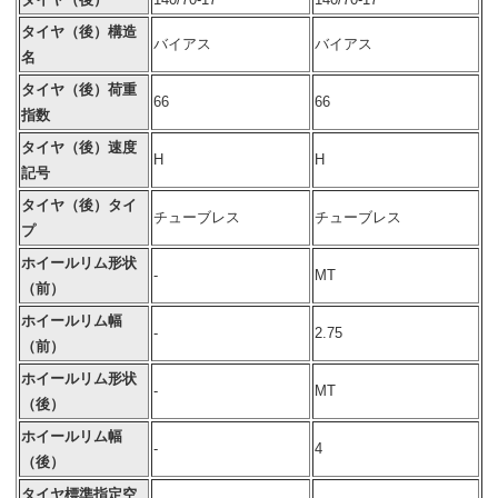
タイヤ（後）構造
バイアス
バイアス
名
タイヤ（後）荷重
66
66
指数
タイヤ（後）速度
H
H
記号
タイヤ（後）タイ
チューブレス
チューブレス
プ
ホイールリム形状
-
MT
（前）
ホイールリム幅
-
2.75
（前）
ホイールリム形状
-
MT
（後）
ホイールリム幅
-
4
（後）
タイヤ標準指定空