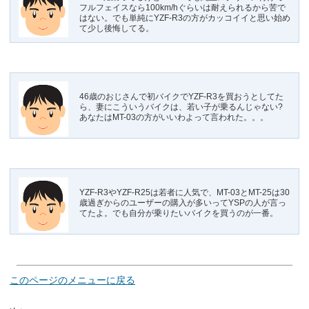
フルフェイスなら100km/hぐらいは耐えられるから苦で
はない。でも単純にYZF-R3の方がカッコイイと思い始め
て少し後悔してる。
46歳のおじさんで初バイクでYZF-R3を買おうとしてた
ら、妻にこういうバイクは、若い子が乗るんじゃない?
あなたはMT-03の方がいいわよって言われた。。。
YZF-R3やYZF-R25は若者に人気で、MT-03とMT-25は30
歳過ぎからのユーザーの購入が多いってYSPの人が言っ
てたよ。でも自分が乗りたいバイクを買うのが一番。
このページのメニューに戻る