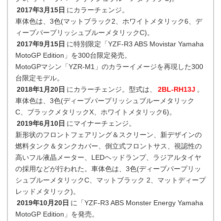
2017年3月15日
にカラーチェンジ。
車体色は、3色(マットブラック2、ホワイトメタリック6、デ
ィープパープリッシュブルーメタリックC)。
2017年9月15日
に特別限定「YZF-R3 ABS Movistar Yamaha
MotoGP Edition」を300台限定発売。
MotoGPマシン「YZR-M1」のカラーイメージを再現した300
台限定モデル。
2018年1月20日
にカラーチェンジ。型式は、
2BL-RH13J
。
車体色は、3色(ディープパープリッシュブルーメタリック
C、ブラックメタリックX、ホワイトメタリック6)。
2019年6月10日
にマイナーチェンジ。
新形状のフロントフェアリング＆スクリーン、新デザインの
燃料タンク＆タンクカバー、倒立式フロントサス、視認性の
高いフル液晶メーター、LEDヘッドランプ、ラジアルタイヤ
の採用などが行われた。車体色は、3色(ディープパープリッ
シュブルーメタリックC、マットブラック 2、マットディープ
レッドメタリック)。
2019年10月20日
に「YZF-R3 ABS Monster Energy Yamaha
MotoGP Edition」を発売。