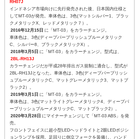
RH07J
インドネシア市場向けに先行発売された後、日本国内仕様と
してMT-03が発売。車体色は、3色(マットシルバー1、ブラッ
クメタリックX、レッドメタリック７）。
2016年12月15日
に「MT-03」をカラーチェンジ。
車体色は、3色(ディープパープリッシュブルーメタリック
C、シルバー8、ブラックメタリックX）。
2018年3月5日
に「MT-03」をカラーチェンジ。型式は、
2BL-RH13J
カラーチェンジだが平成28年排出ガス規制に適合し、型式が
2BL-RH13Jとなった。車体色は、3色(ディープパープリッシ
ュブルーメタリックC、マットグレーメタリック3、マットブ
ラック2）。
2019年3月1日
に「MT-03」をカラーチェンジ。
車体色は、3色(マットライトグレーメタリック4、ディープパ
ープリッシュブルーメタリックC、マットブラック2）。
2020年3月28日
にマイナーチェンジして「MT-03 ABS」を発
売。
フロントフェイスに超小型LEDヘッドライトと2眼LEDポジシ
ョンランプを採用。足回りに倒立フォークを装備し、ハンド