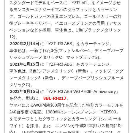
スタンダードモデルをベースに「YZR-M1」をイメージさせ
るモンスターエナジーヤマハのグラフィックとカラーリン
グ。ゴールドカラーの音叉エンブレム。ゴールドカラーの前
後ブレーキキャリパー。イエロースプリングの専用リアサス
ペンションなどを採用。車体色は、1色(ブラックメタリック
12)。
2020年2月14日
に「YZF-R3 ABS」をカラーチェンジ。
車体色は、一新された3色(マットシルバー1、ディープパープ
リッシュブルーメタリックC、マットブラック2)。
2021年1月15日
に「YZF-R3 ABS」をカラーチェンジ。
車体色は、3色(シアンメタリック6（新色）、マットダークグ
レーメタリック8（新色）、ディープパープリッシュブルーメ
タリックC)。
2022年6月15日
に「YZF-R3 ABS WGP 60th Anniversary」
を発売。型式は、
8BL-RH21J
。
ヤマハによるWGP参戦60周年を記念した特別カラーモデルを
240台限定で発売。1980年のレーシングマシン「YZR500」
をモチーフとしたグラフィックとカラーリング（シルキーホ
ワイト）を採用。また、エンジンが平成32年排ガス規制に対
応し、LED式の前後ウインカーを採用。オプションには、ク