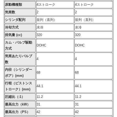
原動機種類
4ストローク
4ストローク
気筒数
2
2
シリンダ配列
並列（直列）
並列（直列）
冷却方式
水冷
水冷
排気量 (cc)
320
320
カム・バルブ駆動
DOHC
DOHC
方式
気筒あたりバルブ
4
4
数
内径（シリンダー
68
68
ボア）(mm)
行程（ピストンス
44.1
44.1
トローク）(mm)
圧縮比（:1）
11.2
11.2
最高出力（kW）
31
31
最高出力（PS）
42
42