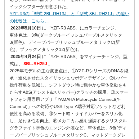
イックシフターが用意された。
YZF-R3の「型式 2BL-RH13J」と「型式 8BL-RH21J」の違い
の比較は、こちら。
2023年5月10日
に「YZF-R3 ABS」にカラーチェンジ。
車体色は、3色(ダークブルーイッシュパープルメタリック
3(新色)、ディープパープリッシュブルーメタリックC(新
色)、ブラックメタリック12(新色))。
2025年4月24日
に「YZF-R3 ABS」をマイナーチェンジ。型
式は、
8BL-RH25J
。
2025年モデルの主な変更点は、①YZF-RシリーズのDNAを継
承・進化させたスタイリッシュなボディデザイン、②レバー
操作荷重を低減し、シフトダウン時に穏やかな車体挙動をも
たらすA&S(アシスト&スリッパー)クラッチの採用、③スマー
トフォン用専用アプリ「YAMAHA Motorcycle Connect(Y-
Connect)」への対応やUSB Type-A端子対応ソケットなど利
便性を高める装備、④シート幅・サイドカバーをスリム化
し、足付き性を向上、⑤メカニカル感を強調するクリスタル
グラファイト塗色のエンジン外装など。車体色は、3色(ディ
ープパープリッシュブルーメタリックC、マットダークグレ