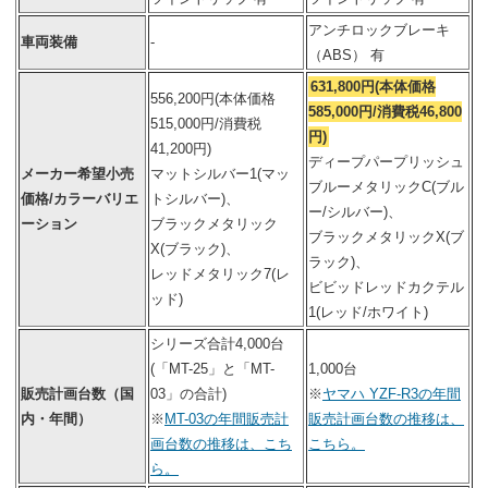
アンチロックブレーキ
車両装備
-
（ABS） 有
631,800円(本体価格
556,200円(本体価格
585,000円/消費税46,800
515,000円/消費税
円)
41,200円)
ディープパープリッシュ
メーカー希望小売
マットシルバー1(マッ
ブルーメタリックC(ブル
価格/カラーバリエ
トシルバー)、
ー/シルバー)、
ーション
ブラックメタリック
ブラックメタリックX(ブ
X(ブラック)、
ラック)、
レッドメタリック7(レ
ビビッドレッドカクテル
ッド)
1(レッド/ホワイト)
シリーズ合計4,000台
(「MT-25」と「MT-
1,000台
販売計画台数（国
03」の合計)
※
ヤマハ YZF-R3の年間
内・年間）
※
MT-03の年間販売計
販売計画台数の推移は、
画台数の推移は、こち
こちら。
ら。