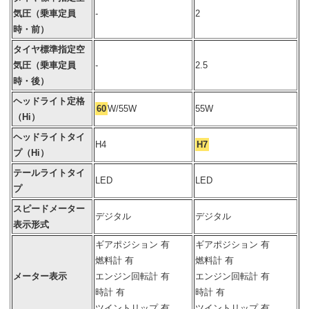
気圧（乗車定員
-
2
時・前）
タイヤ標準指定空
気圧（乗車定員
-
2.5
時・後）
ヘッドライト定格
60
W/55W
55W
（Hi）
ヘッドライトタイ
H4
H7
プ（Hi）
テールライトタイ
LED
LED
プ
スピードメーター
デジタル
デジタル
表示形式
ギアポジション 有
ギアポジション 有
燃料計 有
燃料計 有
メーター表示
エンジン回転計 有
エンジン回転計 有
時計 有
時計 有
ツイントリップ 有
ツイントリップ 有