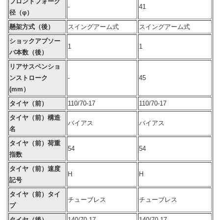
フロントフォーク
-
41
径（φ）
懸架方式（後）
スイングアーム式
スイングアーム式
ショックアブソー
1
1
バ本数（後）
リアサスペンショ
ンストローク
-
45
(mm）
タイヤ（前）
110/70-17
110/70-17
タイヤ（前）構造
バイアス
バイアス
名
タイヤ（前）荷重
54
54
指数
タイヤ（前）速度
H
H
記号
タイヤ（前）タイ
チューブレス
チューブレス
プ
タイヤ（後）
140/70-17
140/70-17