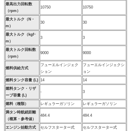
最高出力回転数
10750
10750
（rpm）
最大トルク（N・
30
30
m）
最大トルク（kgf･
3
3
m）
最大トルク回転数
9000
9000
（rpm）
フューエルインジェク
フューエルインジェクシ
燃料供給方式
ション
ョン
燃料タンク容量 (L)
14
14
燃料タンク・リザ
-
3
ーブ容量 (L)
燃料（種類）
レギュラーガソリン
レギュラーガソリン
満タン時航続距離
484.4
484.4
（概算・参考値）
エンジン始動方式
セルフスターター式
セルフスターター式