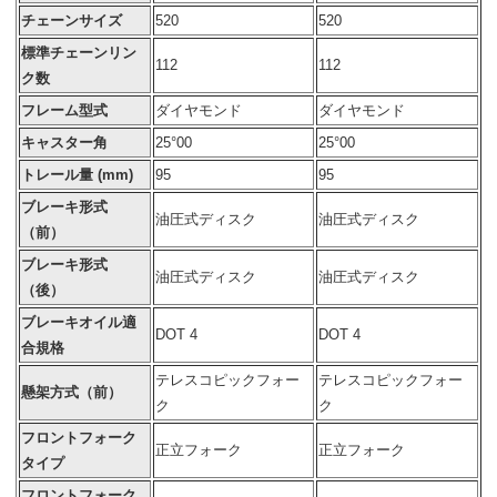
チェーンサイズ
520
520
標準チェーンリン
112
112
ク数
フレーム型式
ダイヤモンド
ダイヤモンド
キャスター角
25°00
25°00
トレール量 (mm)
95
95
ブレーキ形式
油圧式ディスク
油圧式ディスク
（前）
ブレーキ形式
油圧式ディスク
油圧式ディスク
（後）
ブレーキオイル適
DOT 4
DOT 4
合規格
テレスコピックフォー
テレスコピックフォー
懸架方式（前）
ク
ク
フロントフォーク
正立フォーク
正立フォーク
タイプ
フロントフォーク