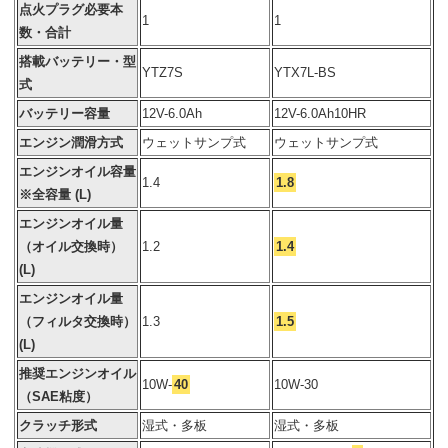
点火プラグ必要本
1
1
数・合計
搭載バッテリー・型
YTZ7S
YTX7L-BS
式
バッテリー容量
12V-6.0Ah
12V-6.0Ah10HR
エンジン潤滑方式
ウェットサンプ式
ウェットサンプ式
エンジンオイル容量
1.4
1.8
※全容量 (L)
エンジンオイル量
（オイル交換時）
1.2
1.4
(L)
エンジンオイル量
（フィルタ交換時）
1.3
1.5
(L)
推奨エンジンオイル
10W-
40
10W-30
（SAE粘度）
クラッチ形式
湿式・多板
湿式・多板