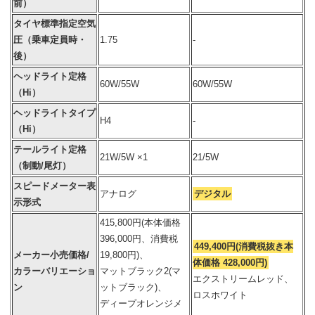
前）
タイヤ標準指定空気
圧（乗車定員時・
1.75
-
後）
ヘッドライト定格
60W/55W
60W/55W
（Hi）
ヘッドライトタイプ
H4
-
（Hi）
テールライト定格
21W/5W ×1
21/5W
（制動/尾灯）
スピードメーター表
アナログ
デジタル
示形式
415,800円(本体価格
396,000円、消費税
449,400円(消費税抜き本
メーカー小売価格/
19,800円)、
体価格 428,000円)
カラーバリエーショ
マットブラック2(マ
エクストリームレッド、
ン
ットブラック)、
ロスホワイト
ディープオレンジメ