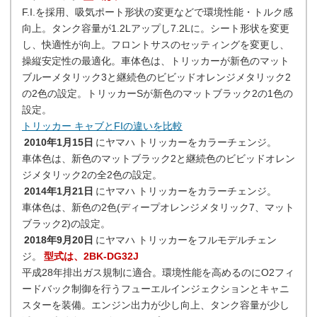
F.I.を採用、吸気ポート形状の変更などで環境性能・トルク感
向上。タンク容量が1.2Lアップし7.2Lに。シート形状を変更
し、快適性が向上。フロントサスのセッティングを変更し、
操縦安定性の最適化。車体色は、トリッカーが新色のマット
ブルーメタリック3と継続色のビビッドオレンジメタリック2
の2色の設定。トリッカーSが新色のマットブラック2の1色の
設定。
トリッカー キャブとFIの違いを比較
2010年1月15日
にヤマハ トリッカーをカラーチェンジ。
車体色は、新色のマットブラック2と継続色のビビッドオレン
ジメタリック2の全2色の設定。
2014年1月21日
にヤマハ トリッカーをカラーチェンジ。
車体色は、新色の2色(ディープオレンジメタリック7、マット
ブラック2)の設定。
2018年9月20日
にヤマハ トリッカーをフルモデルチェン
ジ。
型式は、2BK-DG32J
平成28年排出ガス規制に適合。環境性能を高めるのにO2フィ
ードバック制御を行うフューエルインジェクションとキャニ
スターを装備。エンジン出力が少し向上、タンク容量が少し