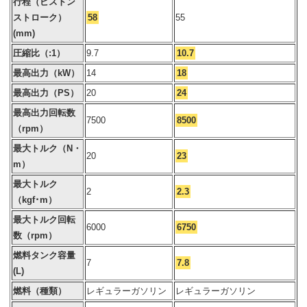
行程（ピストン
ストローク）
58
55
(mm)
圧縮比（:1）
9.7
10.7
最高出力（kW）
14
18
最高出力（PS）
20
24
最高出力回転数
7500
8500
（rpm）
最大トルク（N・
20
23
m）
最大トルク
2
2.3
（kgf･m）
最大トルク回転
6000
6750
数（rpm）
燃料タンク容量
7
7.8
(L)
燃料（種類）
レギュラーガソリン
レギュラーガソリン