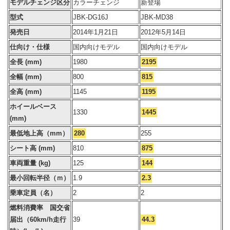
モデルチェンジ区分
カラーチェンジ
新登場
型式
JBK-DG16J
JBK-MD38
発売日
2014年1月21日
2012年5月14日
仕向け・仕様
国内向けモデル
国内向けモデル
全長 (mm)
1980
2195
全幅 (mm)
800
815
全高 (mm)
1145
1195
ホイールベース
1330
1445
(mm)
最低地上高（mm）
280
255
シート高 (mm)
810
875
車両重量 (kg)
125
144
最小回転半径（ｍ）
1.9
2.3
乗車定員（名）
2
2
燃料消費率 国交省
届出（60km/h走行
39
44.3