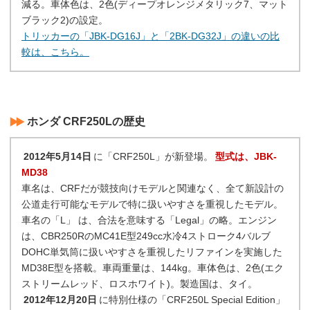
減る。車体色は、2色(ディープオレンジメタリック7、マット
ブラック2)の設定。
トリッカーの「JBK-DG16J」と「2BK-DG32J」の違いの比
較は、こちら。
ホンダ CRF250Lの歴史
2012年5月14日
に「CRF250L」が新登場。
型式は、JBK-
MD38
車名は、CRFだが競技向けモデルと関連なく、全て新設計の
公道走行可能なモデルで特に扱いやすさを重視したモデル。
車名の「L」 は、合法を意味する「Legal」の略。エンジン
は、CBR250RのMC41E型249cc水冷4ストローク4バルブ
DOHC単気筒に扱いやすさを重視したリファインを実施した
MD38E型を搭載。車両重量は、144kg。車体色は、2色(エク
ストリームレッド、ロスホワイト)。製造国は、タイ。
2012年12月20日
に特別仕様の「CRF250L Special Edition」