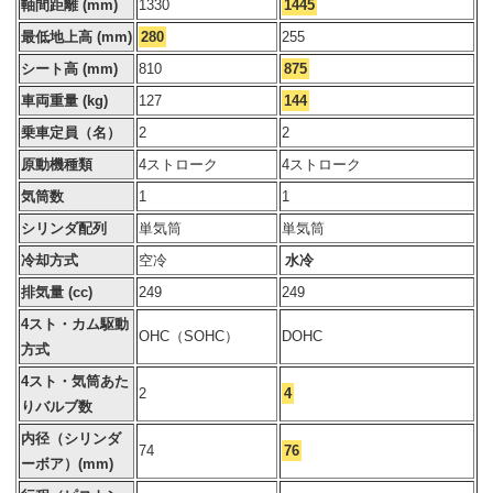
軸間距離 (mm)
1330
1445
最低地上高 (mm)
280
255
シート高 (mm)
810
875
車両重量 (kg)
127
144
乗車定員（名）
2
2
原動機種類
4ストローク
4ストローク
気筒数
1
1
シリンダ配列
単気筒
単気筒
冷却方式
空冷
水冷
排気量 (cc)
249
249
4スト・カム駆動
OHC（SOHC）
DOHC
方式
4スト・気筒あた
2
4
りバルブ数
内径（シリンダ
74
76
ーボア）(mm)