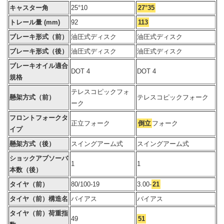
キャスター角
25°10
27°35
トレール量 (mm)
92
113
ブレーキ形式（前）
油圧式ディスク
油圧式ディスク
ブレーキ形式（後）
油圧式ディスク
油圧式ディスク
ブレーキオイル適合
DOT 4
DOT 4
規格
テレスコピックフォ
懸架方式（前）
テレスコピックフォーク
ーク
フロントフォークタ
正立フォーク
倒立
フォーク
イプ
懸架方式（後）
スイングアーム式
スイングアーム式
ショックアブソーバ
1
1
本数（後）
タイヤ（前）
80/100-19
3.00-
21
タイヤ（前）構造名
バイアス
バイアス
タイヤ（前）荷重指
49
51