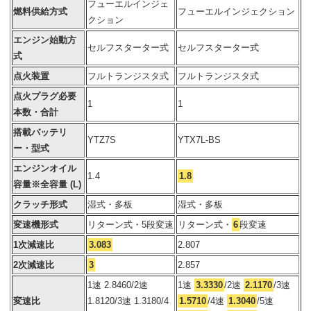
フューエルインジェ
燃料供給方式
フューエルインジェクション
クション
エンジン始動方
セルフスターター式
セルフスターター式
式
点火装置
フルトランジスタ式
フルトランジスタ式
点火プラグ必要
1
1
本数・合計
搭載バッテリ
YTZ7S
YTX7L-BS
ー・型式
エンジンオイル
1.4
1.8
容量※全容量 (L)
クラッチ形式
湿式・多板
湿式・多板
変速機形式
リターン式・5段変速
リターン式・
6
段変速
1次減速比
3.083
2.807
2次減速比
3
2.857
1速 2.8460/2速
1速
3.3330
/2速
2.1170
/3速
変速比
1.8120/3速 1.3180/4
1.5710
/4速
1.3040
/5速