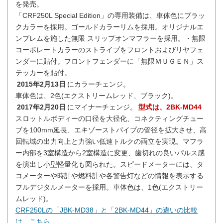
を発売。
「CRF250L Special Edition」の専用装備は、車体色にブラッ
クカラーを採用。ゴールドカラーリムを採用。オリジナルエ
ンブレムを施した無限 スリップオンマフラーを採用。・無限
コーポレートカラーのストライプをフロントおよびリヤフェ
ンダーに貼付。フロントフェンダーに「無限ＭＵＧＥＮ」ス
テッカーを貼付。
2015年2月13日
にカラーチェンジ。
車体色は、2色(エクストリームレッド、ブラック)。
2017年2月20日
にマイナーチェンジ。
型式は、2BK-MD44
スロットルボディーの口径を大径化、コネクティングチュー
ブを100mm延長、エキゾーストパイプの管径を拡大させ、高
回転域の出力向上と力強い低速トルクの両立を実現。マフラ
ー内部を3室構造から2室構造に変更、歯切れの良いパルス感
を演出し小型軽量化も図られた。スピードメーターには、タ
コメーターや時計や燃料計や各警告灯などの情報を表示する
フルデジタルメーターを採用。車体色は、1色(エクストリー
ムレッド)。
CRF250Lの「JBK-MD38」と「2BK-MD44」の違いの比較
は、こちら。