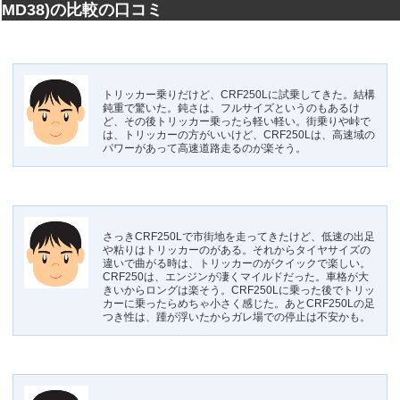
MD38)の比較の口コミ
トリッカー乗りだけど、CRF250Lに試乗してきた。結構
鈍重で驚いた。鈍さは、フルサイズというのもあるけ
ど、その後トリッカー乗ったら軽い軽い。街乗りや峠で
は、トリッカーの方がいいけど、CRF250Lは、高速域の
パワーがあって高速道路走るのが楽そう。
さっきCRF250Lで市街地を走ってきたけど、低速の出足
や粘りはトリッカーのがある。それからタイヤサイズの
違いで曲がる時は、トリッカーのがクイックで楽しい。
CRF250は、エンジンが凄くマイルドだった。車格が大
きいからロングは楽そう。CRF250Lに乗った後でトリッ
カーに乗ったらめちゃ小さく感じた。あとCRF250Lの足
つき性は、踵が浮いたからガレ場での停止は不安かも。