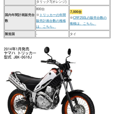
タリック7(オレンジ)
800台
7,000台
国内年間計画販売台
※
トリッカーの年間
※
CRF250Lの販売台数の
数
販売計画台数の推移
推移は、こちら。
は、こちら。
製造国
-
タイ