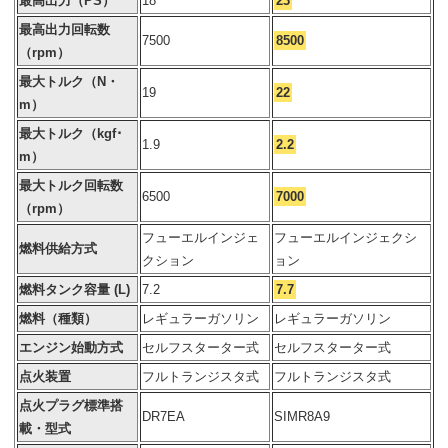
最高出力（PS）
18
23
最高出力回転数
7500
8500
（rpm）
最大トルク（N・
19
22
m）
最大トルク（kgf･
1.9
2.2
m）
最大トルク回転数
6500
7000
（rpm）
フューエルインジェ
フューエルインジェクシ
燃料供給方式
クション
ョン
燃料タンク容量 (L)
7.2
7.7
燃料（種類）
レギュラーガソリン
レギュラーガソリン
エンジン始動方式
セルフスターター式
セルフスターター式
点火装置
フルトランジスタ式
フルトランジスタ式
点火プラグ標準搭
DR7EA
SIMR8A9
載・型式