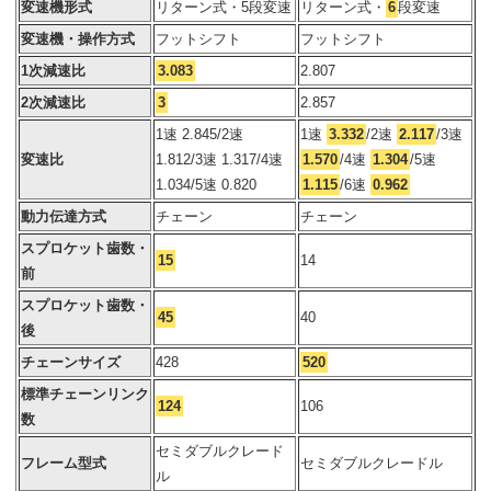
変速機形式
リターン式・5段変速
リターン式・
6
段変速
変速機・操作方式
フットシフト
フットシフト
1次減速比
3.083
2.807
2次減速比
3
2.857
1速 2.845/2速
1速
3.332
/2速
2.117
/3速
変速比
1.812/3速 1.317/4速
1.570
/4速
1.304
/5速
1.034/5速 0.820
1.115
/6速
0.962
動力伝達方式
チェーン
チェーン
スプロケット歯数・
15
14
前
スプロケット歯数・
45
40
後
チェーンサイズ
428
520
標準チェーンリンク
124
106
数
セミダブルクレード
フレーム型式
セミダブルクレードル
ル