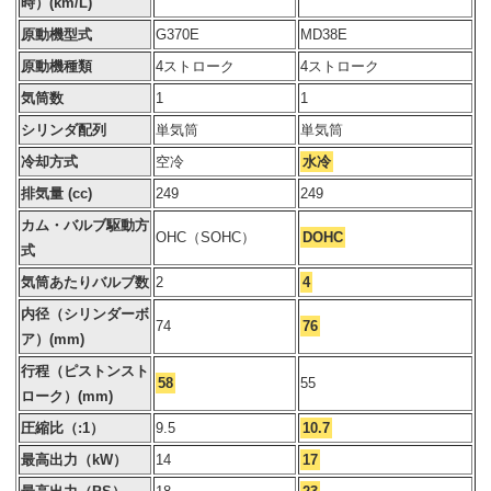
時）(km/L)
原動機型式
G370E
MD38E
原動機種類
4ストローク
4ストローク
気筒数
1
1
シリンダ配列
単気筒
単気筒
冷却方式
空冷
水冷
排気量 (cc)
249
249
カム・バルブ駆動方
OHC（SOHC）
DOHC
式
気筒あたりバルブ数
2
4
内径（シリンダーボ
74
76
ア）(mm)
行程（ピストンスト
58
55
ローク）(mm)
圧縮比（:1）
9.5
10.7
最高出力（kW）
14
17