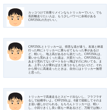
カッコつけて街乗りメインならトリッカーでいい。でも
長距離走りたい人は、もう少しパワーに余裕がある
CRF250Lの方がいい。
CRF250Lとトリッカーは、得意な道が違う。友達と林道
行った時にトリッカーに乗らせてもらった事があるけ
ど、軽いし、地上高があるから楽だった。CRF250Lは、
重いから荒れまくった道は、大変だった。CRF250Lは、
あまり荒れてないダートをかっ飛ばすのに向いてる。ま
あ、上手い人が乗ればまた違うかもしれないけど。それ
から帰りに高速走ったときは、自分にはトリッカー無理
と思った。
トリッカーで高速走るとスピード出ないし、フラフラす
るしで結構辛いよ。CRF250Lは、6速で巡航してそのま
ま追い越しかけられる。もちろんトリッカーは、軽い
し、小回りきくし良い面も一杯あるけど、万能では無い