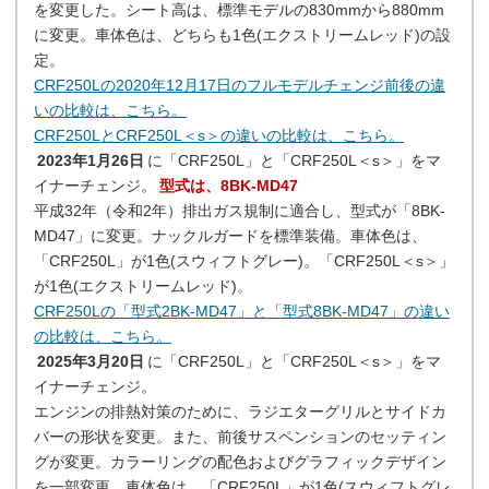
を変更した。シート高は、標準モデルの830mmから880mm
に変更。車体色は、どちらも1色(エクストリームレッド)の設
定。
CRF250Lの2020年12月17日のフルモデルチェンジ前後の違
いの比較は、こちら。
CRF250LとCRF250L＜s＞の違いの比較は、こちら。
2023年1月26日
に「CRF250L」と「CRF250L＜s＞」をマ
イナーチェンジ。
型式は、8BK-MD47
平成32年（令和2年）排出ガス規制に適合し、型式が「8BK-
MD47」に変更。ナックルガードを標準装備。車体色は、
「CRF250L」が1色(スウィフトグレー)。「CRF250L＜s＞」
が1色(エクストリームレッド)。
CRF250Lの「型式2BK-MD47」と「型式8BK-MD47」の違い
の比較は、こちら。
2025年3月20日
に「CRF250L」と「CRF250L＜s＞」をマ
イナーチェンジ。
エンジンの排熱対策のために、ラジエターグリルとサイドカ
バーの形状を変更。また、前後サスペンションのセッティン
グが変更。カラーリングの配色およびグラフィックデザイン
を一部変更。車体色は、「CRF250L」が1色(スウィフトグレ