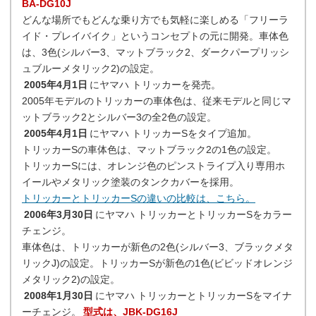
BA-DG10J
どんな場所でもどんな乗り方でも気軽に楽しめる「フリーラ
イド・プレイバイク」というコンセプトの元に開発。車体色
は、3色(シルバー3、マットブラック2、ダークパープリッシ
ュブルーメタリック2)の設定。
2005年4月1日
にヤマハ トリッカーを発売。
2005年モデルのトリッカーの車体色は、従来モデルと同じマ
ットブラック2とシルバー3の全2色の設定。
2005年4月1日
にヤマハ トリッカーSをタイプ追加。
トリッカーSの車体色は、マットブラック2の1色の設定。
トリッカーSには、オレンジ色のピンストライプ入り専用ホ
イールやメタリック塗装のタンクカバーを採用。
トリッカーとトリッカーSの違いの比較は、こちら。
2006年3月30日
にヤマハ トリッカーとトリッカーSをカラー
チェンジ。
車体色は、トリッカーが新色の2色(シルバー3、ブラックメタ
リックJ)の設定。トリッカーSが新色の1色(ビビッドオレンジ
メタリック2)の設定。
2008年1月30日
にヤマハ トリッカーとトリッカーSをマイナ
ーチェンジ。
型式は、JBK-DG16J