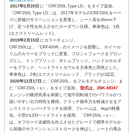
2017年2月20日
に「CRF250L Type LD」をタイプ追加。
「CRF250L Type LD」は、2017年モデルのCRF250Lをベー
スに前後のサスペンションを変更し、シート高を45mm下
げ、足つき性を向上させたローダウン仕様。車体色は、1色
(エクストリームレッド)。
2019年2月15日
にカラーチェンジ。
CRF250Lは、「CRF450R」のイメージを踏襲し、ホイール
リムのカラーをブラックに変更。フロントフォークをブロン
ズとし、トップブリッジ、ボトムブリッジ、ハンドルホルダ
ーをブラック、ヘッドライトカウルを主体色と同色とした。
車体色は、2色(エクストリームレッド、ブラック)の設定。
2020年12月17日
に「CRF250L」をフルモデルチェンジ。ま
た「CRF250L＜s＞」をタイプ追加。
型式は、2BK-MD47
エンジンの吸排気系を刷新して低中回転域でのパワフルかつ
扱いやすい出力特性を獲得。クラッチ操作力を軽減させるア
シストスリッパークラッチを採用。フレームは、4kgの軽量
化。小型のLEDヘッドライトを採用。「CRF250L＜s＞」
は、オフロード走破性を向上させたグレードで標準モデルか
ら前後のサスペンションストロークを伸ばし、シートの厚み