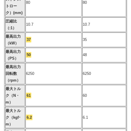
80
80
トロー
ク）(mm)
圧縮比
10.7
10.7
（:1）
最高出力
37
35
（kW）
最高出力
50
48
（PS）
最高出力
回転数
6250
6250
（rpm）
最大トル
ク（N・
61
60
m）
最大トル
ク（kgf･
6.2
6.1
m）