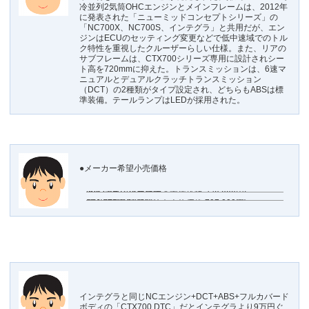
冷並列2気筒OHCエンジンとメインフレームは、2012年
に発表された「ニューミッドコンセプトシリーズ」の
「NC700X、NC700S、インテグラ」と共用だが、エン
ジンはECUのセッティング変更などで低中速域でのトル
ク特性を重視したクルーザーらしい仕様。また、リアの
サブフレームは、CTX700シリーズ専用に設計されシー
ト高を720mmに抑えた。トランスミッションは、6速マ
ニュアルとデュアルクラッチトランスミッション
（DCT）の2種類がタイプ設定され、どちらもABSは標
準装備。テールランプはLEDが採用された。
●メーカー希望小売価格
2012年4月24日発売
インテグラ
808,500円(消費税抜き本体価格 770,000円)
2013年8月6日発売
CTX700
836,850円(消費税抜き本体価格 797,000円)
CTX700 DTC
899,850円(消費税抜き本体価格 857,000円)
CTX700N
745,500円(消費税抜き本体価格 710,000円)
CTX700N DTC
808,500円(消費税抜き本体価格 770,000円)
インテグラと同じNCエンジン+DCT+ABS+フルカバード
ボディの「CTX700 DTC」だとインテグラより9万円ぐ