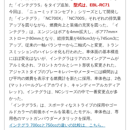
た「インテグラS」をタイプ追加。
型式は、EBL-RC71
今回は、「ニューミッドコンセプト」シリーズとして開発し
た「インテグラ」「NC700X」「NC700S」それぞれの排気量
アップを図りながら、燃費向上と装備の充実を図った。「イ
ンテグラ」は、エンジンはボアを4mm拡大し、ボア77mm×
ストローク80mmとなり、総排気量が669cm3から745cm3に
アップ。従来の一軸バランサーから二軸式へと変更。トラン
スミッションのハイレシオ化も行われた。車体面の基本構造
にほぼ変化はないが、インテグラはリアのスイングアームが
アルミ化され、フロントカウルとシート形状も変更された。
アジャストタイプのブレーキレバーやメーターには瞬間およ
び平均の燃費を表示する燃費計を新たに採用。車体色は、2色
(マットパールグレイアホワイト、キャンディーアルカディア
レッド)。インテグラは、NCシリーズの中で一番変更点が多
かった。
「インテグラS」は、スポーティなストライプの採用やゴー
ルドカラーの前後ホイールを装着したモデル。車体色は、専
用色のマットガンパウダーメタリックを採用。
インテグラ 700ccと750ccの違いの比較は、こちら。