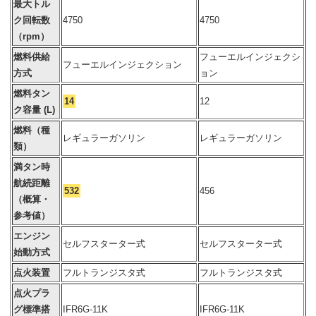
最大トル
ク回転数
4750
4750
（rpm）
燃料供給
フューエルインジェクシ
フューエルインジェクション
方式
ョン
燃料タン
14
12
ク容量 (L)
燃料（種
レギュラーガソリン
レギュラーガソリン
類）
満タン時
航続距離
532
456
（概算・
参考値）
エンジン
セルフスターター式
セルフスターター式
始動方式
点火装置
フルトランジスタ式
フルトランジスタ式
点火プラ
グ標準搭
IFR6G-11K
IFR6G-11K