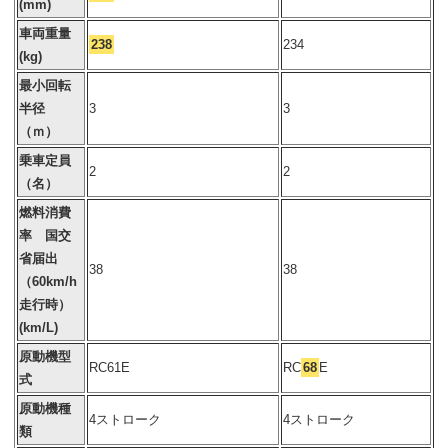
(mm)
車両重量
238
234
(kg)
最小回転
半径
3
3
（ｍ）
乗車定員
2
2
（名）
燃料消費
率 国交
省届出
38
38
（60km/h
走行時）
(km/L)
原動機型
RC61E
RC
68
E
式
原動機種
4ストローク
4ストローク
類