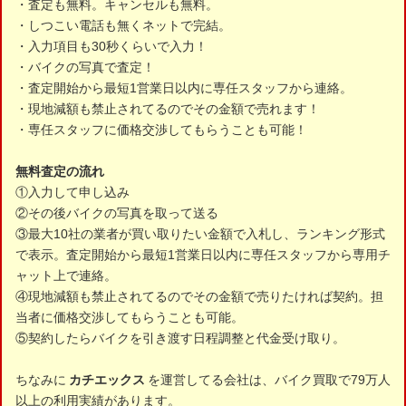
・査定も無料。キャンセルも無料。
・しつこい電話も無くネットで完結。
・入力項目も30秒くらいで入力！
・バイクの写真で査定！
・査定開始から最短1営業日以内に専任スタッフから連絡。
・現地減額も禁止されてるのでその金額で売れます！
・専任スタッフに価格交渉してもらうことも可能！
無料査定の流れ
①入力して申し込み
②その後バイクの写真を取って送る
③最大10社の業者が買い取りたい金額で入札し、ランキング形式
で表示。査定開始から最短1営業日以内に専任スタッフから専用チ
ャット上で連絡。
④現地減額も禁止されてるのでその金額で売りたければ契約。担
当者に価格交渉してもらうことも可能。
⑤契約したらバイクを引き渡す日程調整と代金受け取り。
ちなみに
カチエックス
を運営してる会社は、バイク買取で79万人
以上の利用実績があります。