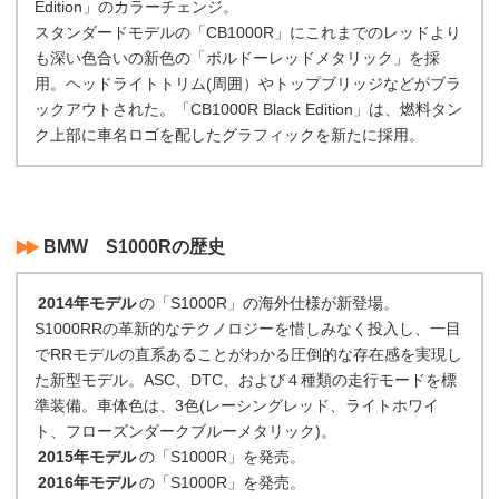
Edition」のカラーチェンジ。
スタンダードモデルの「CB1000R」にこれまでのレッドより
も深い色合いの新色の「ボルドーレッドメタリック」を採
用。ヘッドライトトリム(周囲）やトップブリッジなどがブラ
ックアウトされた。「CB1000R Black Edition」は、燃料タン
ク上部に車名ロゴを配したグラフィックを新たに採用。
BMW S1000Rの歴史
2014年モデル
の「S1000R」の海外仕様が新登場。
S1000RRの革新的なテクノロジーを惜しみなく投入し、一目
でRRモデルの直系あることがわかる圧倒的な存在感を実現し
た新型モデル。ASC、DTC、および４種類の走行モードを標
準装備。車体色は、3色(レーシングレッド、ライトホワイ
ト、フローズンダークブルーメタリック)。
2015年モデル
の「S1000R」を発売。
2016年モデル
の「S1000R」を発売。