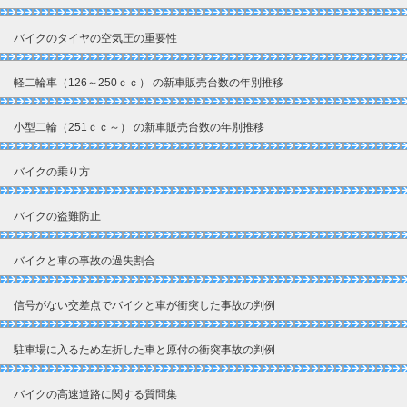
バイクのタイヤの空気圧の重要性
軽二輪車（126～250ｃｃ） の新車販売台数の年別推移
小型二輪（251ｃｃ～） の新車販売台数の年別推移
バイクの乗り方
バイクの盗難防止
バイクと車の事故の過失割合
信号がない交差点でバイクと車が衝突した事故の判例
駐車場に入るため左折した車と原付の衝突事故の判例
バイクの高速道路に関する質問集