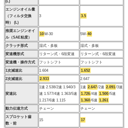
(L)
エンジンオイル量
（フィルタ交換
3
3.5
時） (L)
推奨エンジンオイ
10
W-30
5W-
40
ル（SAE粘度）
クラッチ形式
湿式・多板
湿式・多板
変速機形式
リターン式・6段変速
リターン式・6段変速
変速機・操作方式
フットシフト
フットシフト
1次減速比
1.604
1.652
2次減速比
2.933
2.647
1速 2.538/2速 1.940/3
1速
2.647
/2速
2.091
/3速
変速比
速 1.577/4速 1.363/5速
1.726
/4速
1.500
/5速
1.217/6速 1.115
1.360
/6速
1.261
動力伝達方式
チェーン
チェーン
スプロケット歯
15
17
数・前