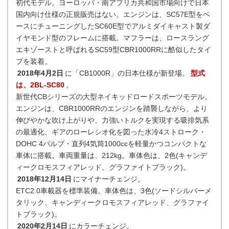
初代モデル。ヨーロッパ・南アフリカ共和国市場向けで日本
国内向け仕様の正規販売はない。エンジンは、SC57E型をベ
ースにチューニングしたSC60E型でアルミダイキャスト製ダ
イヤモンド型のフレームに搭載。マフラーは、ロースラング
エキゾーストと呼ばれるSC59型CBR1000RRに酷似したタイ
プを装着。
2018年4月2日
に「CB1000R」の日本仕様が新登場。
型式
は、2BL-SC80
。
新世代CBシリーズの大型ネイキッドロードスポーツモデル。
エンジンは、CBR1000RRのエンジンを踏襲しながら、より
伸びやかな吹け上がりや、力強いトルクを実現する吸排気系
の最適化、ギアのローレシオ化を図った水冷4ストローク・
DOHC 4バルブ・直列4気筒1000ccを軽量かつコンパクトな
車体に搭載。車両重量は、212kg。車体色は、2色(キャンデ
ィークロモスフィアレッド、グラファイトブラック)。
2018年12月14日
にマイナーチェンジ。
ETC2.0車載器を標準装備。車体色は、3色(ソードシルバーメ
タリック、キャンディークロモスフィアレッド、グラファイ
トブラック)。
2020年2月14日
にカラーチェンジ。