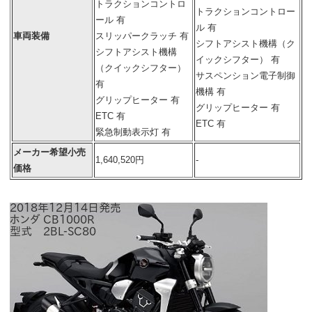
トラクションコントロ
トラクションコントロー
ール 有
ル 有
車両装備
スリッパークラッチ 有
シフトアシスト機構（ク
シフトアシスト機構
イックシフター） 有
（クイックシフター）
サスペンション電子制御
有
機構 有
グリップヒーター 有
グリップヒーター 有
ETC 有
ETC 有
緊急制動表示灯 有
メーカー希望小売
1,640,520円
-
価格