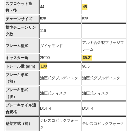
スプロケット歯
44
45
数・後
チェーンサイズ
525
525
標準チェーンリン
116
-
ク数
アルミ合金製ブリッジフ
フレーム型式
ダイヤモンド
レーム
キャスター角
25°00
65.2°
トレール量 (mm)
100
98.5
ブレーキ形式
油圧式ダブルディスク
油圧式ダブルディスク
（前）
ブレーキ形式
油圧式ディスク
油圧式ディスク
（後）
ブレーキオイル適
DOT 4
DOT 4
合規格
テレスコピックフォー
懸架方式（前）
テレスコピックフォーク
ク