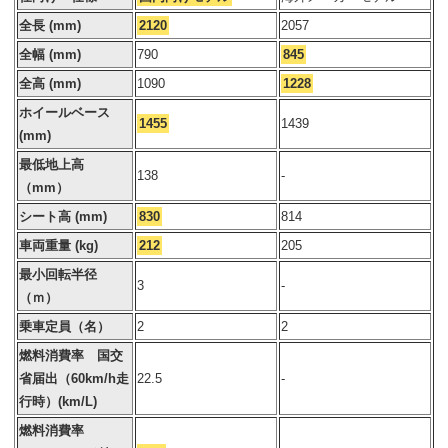
全長 (mm)
2120
2057
全幅 (mm)
790
845
全高 (mm)
1090
1228
ホイールベース
1455
1439
(mm)
最低地上高
138
-
（mm）
シート高 (mm)
830
814
車両重量 (kg)
212
205
最小回転半径
3
-
（ｍ）
乗車定員（名）
2
2
燃料消費率 国交
省届出（60km/h走
22.5
-
行時）(km/L)
燃料消費率