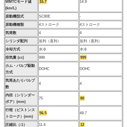
WMTCモード値
16.7
14.9
(km/L)
原動機型式
SC80E
-
原動機種類
4ストローク
4ストローク
気筒数
4
4
シリンダ配列
並列（直列）
並列（直列）
冷却方式
水冷
水冷
排気量 (cc)
998
999
カム・バルブ駆動
DOHC
DOHC
方式
気筒あたりバルブ
4
4
数
内径（シリンダー
75
80
ボア）(mm)
行程（ピストンス
56.5
49.7
トローク）(mm)
圧縮比（:1）
11.6
12