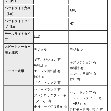
プ（Hi）
ヘッドライト定格
-
55W
（Lo）
ヘッドライトタイ
-
H7
プ（Lo）
テールライトタイ
LED
-
プ
スピードメーター
デジタル
デジタル
表示形式
ギアポジション 有
ギアポジション 有
燃料計 有
燃料計 有
メーター表示
エンジン回転計 有
エンジン回転計 有
時計 有
時計 有
ツイントリップ 有
ハザードランプ 有
ハザードランプ 有
アンチロックブレーキ
アンチロックブレーキ
（ABS） 有
（ABS） 有
走行モード切り替え 有
走行モード切り替え 有