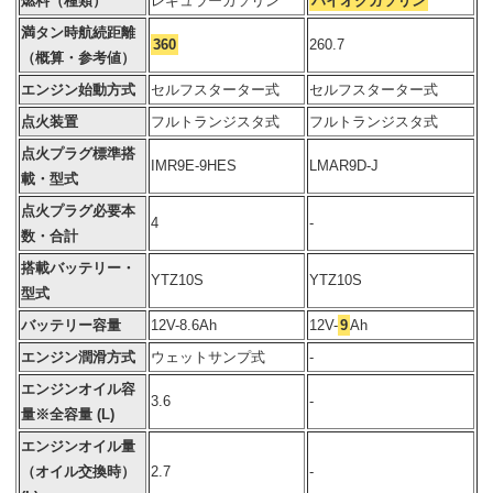
燃料（種類）
レギュラーガソリン
ハイオクガソリン
満タン時航続距離
360
260.7
（概算・参考値）
エンジン始動方式
セルフスターター式
セルフスターター式
点火装置
フルトランジスタ式
フルトランジスタ式
点火プラグ標準搭
IMR9E-9HES
LMAR9D-J
載・型式
点火プラグ必要本
4
-
数・合計
搭載バッテリー・
YTZ10S
YTZ10S
型式
バッテリー容量
12V-8.6Ah
12V-
9
Ah
エンジン潤滑方式
ウェットサンプ式
-
エンジンオイル容
3.6
-
量※全容量 (L)
エンジンオイル量
（オイル交換時）
2.7
-