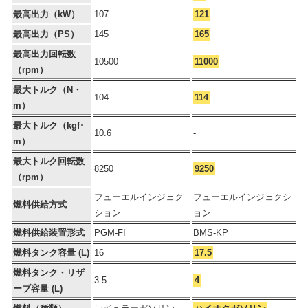
最高出力（kW）
107
121
最高出力（PS）
145
165
最高出力回転数
10500
11000
（rpm）
最大トルク（N・
104
114
m）
最大トルク（kgf･
10.6
-
m）
最大トルク回転数
8250
9250
（rpm）
フューエルインジェク
フューエルインジェクシ
燃料供給方式
ション
ョン
燃料供給装置形式
PGM-FI
BMS-KP
燃料タンク容量 (L)
16
17.5
燃料タンク・リザ
3.5
4
ーブ容量 (L)