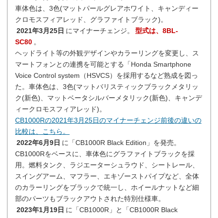
車体色は、3色(マットパールグレアホワイト、キャンディー
クロモスフィアレッド、グラファイトブラック)。
2021年3月25日
にマイナーチェンジ。
型式は、8BL-
SC80
。
ヘッドライト等の外観デザインやカラーリングを変更し、ス
マートフォンとの連携を可能とする「Honda Smartphone
Voice Control system（HSVCS）を採用するなど熟成を図っ
た。車体色は、3色(マットバリスティックブラックメタリッ
ク(新色)、マットベータシルバーメタリック(新色)、キャンデ
ィークロモスフィアレッド)。
CB1000Rの2021年3月25日のマイナーチェンジ前後の違いの
比較は、こちら。
2022年6月9日
に「CB1000R Black Edition」を発売。
CB1000Rをベースに、車体色にグラファイトブラックを採
用。燃料タンク、ラジエーターシュラウド、シートレール、
スイングアーム、マフラー、エキゾーストパイプなど、全体
のカラーリングをブラックで統一し、ホイールナットなど細
部のパーツもブラックアウトされた特別仕様車。
2023年1月19日
に「CB1000R」と「CB1000R Black