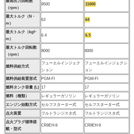
最高出力回転数
9500
11000
（rpm）
最大トルク（N・
63
64
m）
最大トルク（kgf･
6.4
6.5
m）
最大トルク回転数
8000
8000
（rpm）
フューエルインジェク
フューエルインジェクシ
燃料供給方式
ション
ョン
燃料供給装置形式
PGM-FI
PGM-FI
燃料タンク容量 (L)
17
17
燃料（種類）
レギュラーガソリン
レギュラーガソリン
エンジン始動方式
セルフスターター式
セルフスターター式
点火装置
フルトランジスタ式
フルトランジスタ式
点火プラグ標準搭
CR9EH-9
CR9EH-9
載・型式