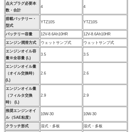
点火プラグ必要本
4
4
数・合計
搭載バッテリー・
YTZ10S
YTZ10S
型式
バッテリー容量
12V-8.6Ah10HR
12V-8.6Ah10HR
エンジン潤滑方式
ウェットサンプ式
ウェットサンプ式
エンジンオイル容
3.5
3.5
量※全容量 (L)
エンジンオイル量
（オイル交換時）
2.6
2.6
(L)
エンジンオイル量
（フィルタ交換
2.9
2.9
時） (L)
推奨エンジンオイ
10W-30
10W-30
ル（SAE粘度）
クラッチ形式
湿式・多板
湿式・多板