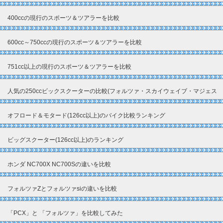
400ccの現行のスポーツ＆ツアラーを比較
600cc～750ccの現行のスポーツ＆ツアラーを比較
751cc以上の現行のスポーツ＆ツアラーを比較
人気の250ccビックスクーターの比較(フォルツァ・スカイウェイブ・マジェス
ティ)
オフロード＆モタード(126cc以上)のバイク比較ランキング
ビッグスクーター(126cc以上)のランキング
ホンダ NC700X NC700Sの違いを比較
フォルツァZとフォルツァsiの違いを比較
「PCX」と 「フォルツァ」を比較してみた