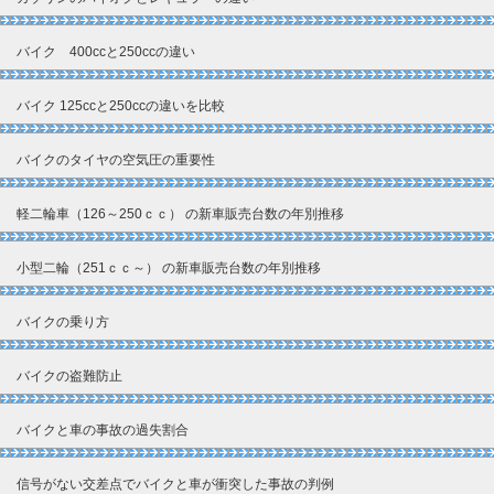
バイク 400ccと250ccの違い
バイク 125ccと250ccの違いを比較
バイクのタイヤの空気圧の重要性
軽二輪車（126～250ｃｃ） の新車販売台数の年別推移
小型二輪（251ｃｃ～） の新車販売台数の年別推移
バイクの乗り方
バイクの盗難防止
バイクと車の事故の過失割合
信号がない交差点でバイクと車が衝突した事故の判例