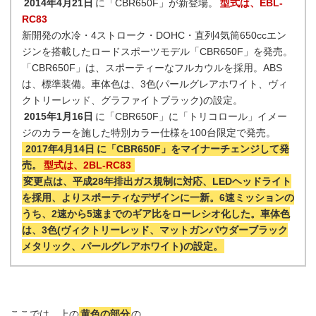
2014年4月21日
に「CBR650F」が新登場。
型式は、EBL-
RC83
新開発の水冷・4ストローク・DOHC・直列4気筒650ccエン
ジンを搭載したロードスポーツモデル「CBR650F」を発売。
「CBR650F」は、スポーティーなフルカウルを採用。ABS
は、標準装備。車体色は、3色(パールグレアホワイト、ヴィ
クトリーレッド、グラファイトブラック)の設定。
2015年1月16日
に「CBR650F」に「トリコロール」イメー
ジのカラーを施した特別カラー仕様を100台限定で発売。
2017年4月14日
に「CBR650F」をマイナーチェンジして発
売。
型式は、2BL-RC83
変更点は、平成28年排出ガス規制に対応、LEDヘッドライト
を採用、よりスポーティなデザインに一新。6速ミッションの
うち、2速から5速までのギア比をローレシオ化した。車体色
は、3色(ヴィクトリーレッド、マットガンパウダーブラック
メタリック、パールグレアホワイト)の設定。
ここでは、上の
黄色の部分
の