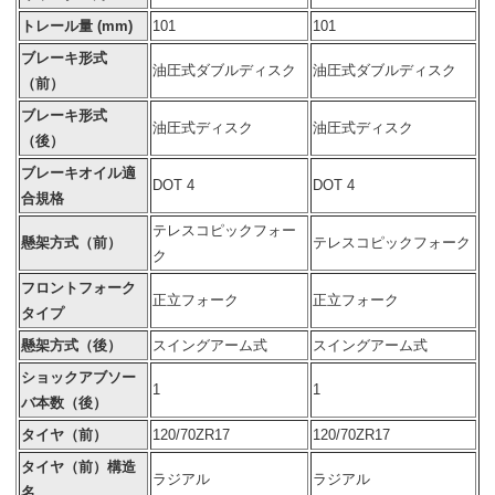
トレール量 (mm)
101
101
ブレーキ形式
油圧式ダブルディスク
油圧式ダブルディスク
（前）
ブレーキ形式
油圧式ディスク
油圧式ディスク
（後）
ブレーキオイル適
DOT 4
DOT 4
合規格
テレスコピックフォー
懸架方式（前）
テレスコピックフォーク
ク
フロントフォーク
正立フォーク
正立フォーク
タイプ
懸架方式（後）
スイングアーム式
スイングアーム式
ショックアブソー
1
1
バ本数（後）
タイヤ（前）
120/70ZR17
120/70ZR17
タイヤ（前）構造
ラジアル
ラジアル
名