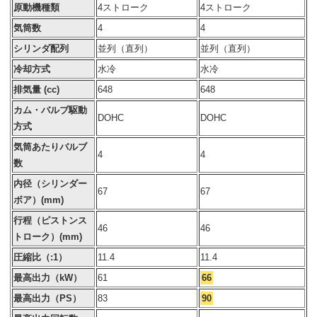
原動機種類
4ストローク
4ストローク
気筒数
4
4
シリンダ配列
並列（直列）
並列（直列）
冷却方式
水冷
水冷
排気量 (cc)
648
648
カム・バルブ駆動
DOHC
DOHC
方式
気筒あたりバルブ
4
4
数
内径（シリンダー
67
67
ボア）(mm)
行程（ピストンス
46
46
トローク）(mm)
圧縮比（:1）
11.4
11.4
最高出力（kW）
61
66
最高出力（PS）
83
90