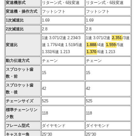
変速機形式
リターン式・6段変速
リターン式・6段変速
変速機・操作方式
フットシフト
フットシフト
1次減速比
1.69
1.69
2次減速比
2.8
2.8
1速 3.071/2速 2.234/3
1速 3.071/2速
2.351
/3速
変速比
速 1.776/4速 1.519/5速
1.888
/4速
1.559
/5速
1.332/6速 1.213
1.370
/6速 1.213
動力伝達方式
チェーン
チェーン
スプロケット歯
15
15
数・前
スプロケット歯
42
42
数・後
チェーンサイズ
525
525
標準チェーンリン
118
118
ク数
フレーム型式
ダイヤモンド
ダイヤモンド
キャスター角
25°30
25°30