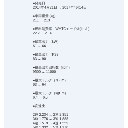
●発売日
2014年4月21日 → 2017年4月14日
●車両重量 (kg)
211 → 213
●燃料消費率 WMTCモード値(km/L)
22.2 → 21.4
●最高出力（kW）
61 → 66
●最高出力（PS）
83 → 90
●最高出力回転数（rpm）
9500 → 11000
●最大トルク（N・m）
63 → 64
●最大トルク（kgf･m）
6.4 → 6.5
●変速比
2速 2.234 → 2速 2.351
3速 1.776 → 3速 1.888
4速 1.519 → 4速 1.559
5速 1.332 → 5速 1.370