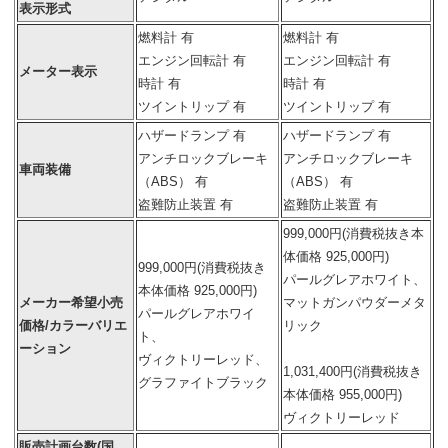
表示形式
燃料計 有
燃料計 有
エンジン回転計 有
エンジン回転計 有
メーター表示
時計 有
時計 有
ツイントリップ 有
ツイントリップ 有
ハザードランプ 有
ハザードランプ 有
アンチロックブレーキ
アンチロックブレーキ
車両装備
（ABS） 有
（ABS） 有
盗難防止装置 有
盗難防止装置 有
999,000円(消費税抜き本
体価格 925,000円)
999,000円(消費税抜き
パールグレアホワイト、
本体価格 925,000円)
メーカー希望小売
マットガンパウダーメタ
パールグレアホワイ
価格/カラーバリエ
リック
ト、
ーション
ヴィクトリーレッド、
1,031,400円(消費税抜き
グラファイトブラック
本体価格 955,000円)
ヴィクトリーレッド
販売計画台数(国