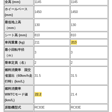
全高 (mm)
1145
1145
ホイールベース
1450
1450
(mm)
最低地上高
130
130
（mm）
シート高 (mm)
810
810
車両重量 (kg)
211
213
最小回転半径
3
3
（ｍ）
乗車定員（名）
2
2
燃料消費率 国交
省届出（60km/h走
31.5
31.5
行時）(km/L)
燃料消費率
WMTCモード値
22.2
21.4
(km/L)
原動機型式
RC83E
RC83E