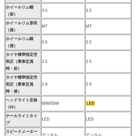
ホイールリム幅
3.5
3.5
（前）
ホイールリム形状
MT
MT
（後）
ホイールリム幅
5.5
5.5
（後）
タイヤ標準指定空
気圧（乗車定員
2.5
2.5
時・前）
タイヤ標準指定空
気圧（乗車定員
2.9
2.9
時・後）
ヘッドライト定格
60W/55W
LED
（Hi）
テールライトタイ
LED
LED
プ
スピードメーター
デジタル
デジタル