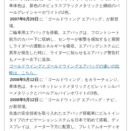
車体色は、新色のネビュラスブラックメタリックと継続のパ
ールグレイシャーホワイトの2色。
2007年6月29日
に「ゴールドウィング エアバッグ」が新登
場。
二輪車用エアバッグを搭載。エアバッグは、フロントシート
前方のカバー下に収納し、センサーが衝撃を感知すると展開
しライダーの運動エネルギーを吸収。エアバッグシステムに
異常が発生した時に、ライダーに知らせるエアバッグ警告灯
もメーター左下に追加。
ゴールドウイングとゴールドウイングエアバッグの違いの比
較は、こちら。
2008年5月12日
に「ゴールドウィング」をカラーチェンジ。
車体色は、キャバネットレッドメタリックとビレットシルバ
ーメタリックとパールアルパインホワイトの3色。
2008年5月12日
に「ゴールドウィング エアバッグ・ナビ」
が新登場。
先進の安全技術を取り入れたエアバッグ搭載車にビルトイン
タイプのナビゲーションシステムを日本で初めて搭載。ディ
スプレイは、メーター下方に配置し、プレミアムオーディオ