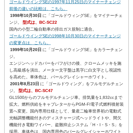
ゴールドウイングSEの1997年11月25日のマイナーチェンジ
前後の違いの比較は、こちら。
1998年10月30日
に「ゴールドウィングSE」をマイナーチェ
ンジ。
型式は、BC-SC22
国内の小型二輪自動車の排出ガス規制に適合。
ゴールドウイングSEの1998年10月30日のマイナーチェンジ
の変更点は、こちら。
1999年10月20日
に「ゴールドウィングSE」をカラーチェン
ジ。
エンジンヘッドカバーをバフがけの後、クロームメッキを施
し高級感を演出。メーター文字盤は黒字に白文字とし視認性
を高めた。車体色は、パールグレイシャーホワイト。
2001年8月23日
に「ゴールドウィング」をフルモデルチェン
ジ。
型式は、BC-SC47
GL1500からのフルモデルチェンジ車。排気量を1,832ccまで
拡大。燃料供給をキャブレターからPGM-FI電子式燃料噴射装
置へ変更。国内専用仕様として、量産二輪車世界初の電動式
光軸調整機能付きのディスチャージ式ヘッドライトや、間欠
機能付き電動ワイパー、盗難抑止システム「H・I・S・S」を
採用。車体色は、国内専用色のパールグレイシャーホワイト