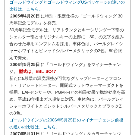
ゴールドウイングとゴールドウィングUSパッケージの違いの
比較は、こちら。
2005年4月20日
に特別・限定仕様の「ゴールドウィング 30
周年記念モデル」を発売。
30周年記念モデルは、リアトランクとキーシリンダー下部の
シェルター部とオリジナルキーの上部に「30」の文字を組み
合わせた専用エンブレムを採用。車体色は、パールグレイシ
ャーホワイトとビレッドシルバーメタリックの2色。80台限
定で発売。
2006年5月25日
に「ゴールドウィング」をマイナーチェン
ジ。
型式は、EBL-SC47
新たに5段階の温度調整が可能なグリップヒーターとフロン
ト・リアシートヒーター、開閉式フットウォーマーダクトを
採用。LAFセンサーや、PGM-FIとの相乗効果で燃焼効率を高
め、平成19年排出ガス規制に対応。車体色は、パールグレイ
シャーホワイトとビレットシルバーメタリックとブラックZ
の3色。
ゴールドウイングの2006年5月25日のマイナーチェンジ前後
の違いの比較は、こちら。
2007年5月31日
に「ゴールドウィング」をカラーチェンジ。