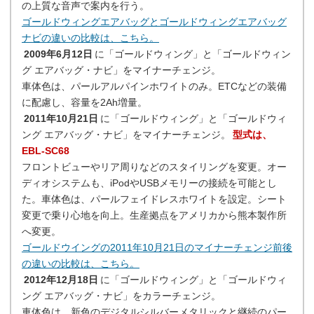
の上質な音声で案内を行う。
ゴールドウィングエアバッグとゴールドウィングエアバッグ
ナビの違いの比較は、こちら。
2009年6月12日
に「ゴールドウィング」と「ゴールドウィン
グ エアバッグ・ナビ」をマイナーチェンジ。
車体色は、パールアルパインホワイトのみ。ETCなどの装備
に配慮し、容量を2Ah増量。
2011年10月21日
に「ゴールドウィング」と「ゴールドウィ
ング エアバッグ・ナビ」をマイナーチェンジ。
型式は、
EBL-SC68
フロントビューやリア周りなどのスタイリングを変更。オー
ディオシステムも、iPodやUSBメモリーの接続を可能とし
た。車体色は、パールフェイドレスホワイトを設定。シート
変更で乗り心地を向上。生産拠点をアメリカから熊本製作所
へ変更。
ゴールドウイングの2011年10月21日のマイナーチェンジ前後
の違いの比較は、こちら。
2012年12月18日
に「ゴールドウィング」と「ゴールドウィ
ング エアバッグ・ナビ」をカラーチェンジ。
車体色は、新色のデジタルシルバーメタリックと継続のパー