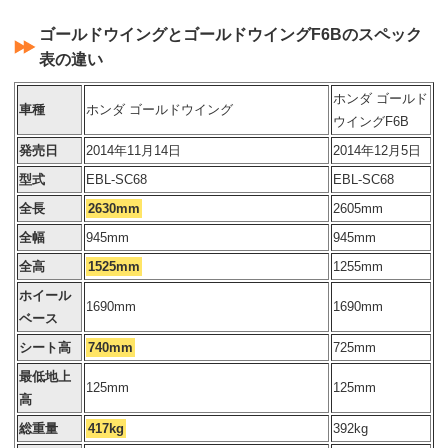
ゴールドウイングとゴールドウイングF6Bのスペック
表の違い
ホンダ ゴールド
車種
ホンダ ゴールドウイング
ウイングF6B
発売日
2014年11月14日
2014年12月5日
型式
EBL-SC68
EBL-SC68
全長
2630mm
2605mm
全幅
945mm
945mm
全高
1525mm
1255mm
ホイール
1690mm
1690mm
ベース
シート高
740mm
725mm
最低地上
125mm
125mm
高
総重量
417kg
392kg