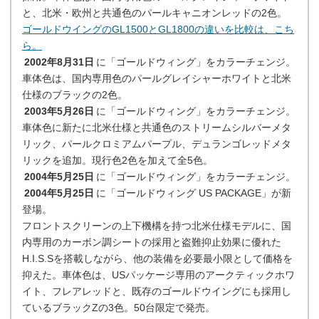
と、北米・欧州と共通色のパールキャニオンレッドの2色。
ゴールドウイングのGL1500とGL1800の違いを比較は、こち
ら。
2002年8月31日
に「ゴールドウィング」をカラーチェンジ。
車体色は、国内専用色のパールグレイシャーホワイトと北米
仕様のブラックの2色。
2003年5月26日
に「ゴールドウィング」をカラーチェンジ。
車体色に新たに北米仕様と共通色のストリームシルバーメタ
リック、パールクロミアムパープル、デュランゴレッドメタ
リックを追加。現行色2色を加えて全5色。
2004年5月25日
に「ゴールドウィング」をカラーチェンジ。
2004年5月25日
に「ゴールドウィング US PACKAGE」が新
登場。
フロントスクリーンの上下機構を持つ北米仕様モデルに、国
内専用のカーボン調シートの採用と盗難抑止効果に優れた
H.I.S.Sを搭載しながら、他の装備を必要最小限として価格を
抑えた。車体色は、USパッケージ専用のアークティックホワ
イト、フレアレッドと、既存のゴールドウイングにも採用し
ているブラックZの3色。50台限定で発売。