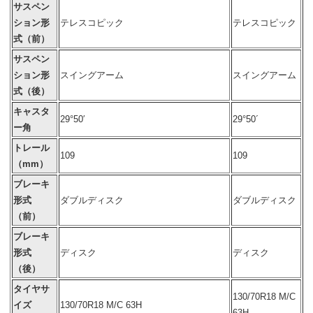
サスペン
ション形
テレスコピック
テレスコピック
式（前）
サスペン
ション形
スイングアーム
スイングアーム
式（後）
キャスタ
29°50′
29°50´
ー角
トレール
109
109
（mm）
ブレーキ
形式
ダブルディスク
ダブルディスク
（前）
ブレーキ
形式
ディスク
ディスク
（後）
タイヤサ
130/70R18 M/C
イズ
130/70R18 M/C 63H
63H