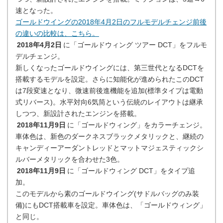
速となった。
ゴールドウイングの2018年4月2日のフルモデルチェンジ前後
の違いの比較は、こちら。
2018年4月2日
に「ゴールドウィング ツアー DCT」をフルモ
デルチェンジ。
新しくなったゴールドウイングには、第三世代となるDCTを
搭載するモデルを設定。さらに知能化が進められたこのDCT
は7段変速となり、微速前後進機能を追加(標準タイプは電動
式リバース)。水平対向6気筒という伝統のレイアウトは継承
しつつ、新設計されたエンジンを搭載。
2018年11月9日
に「ゴールドウィング」をカラーチェンジ。
車体色は、新色のダークネスブラックメタリックと、継続の
キャンディーアーダントレッドとマットマジェスティックシ
ルバーメタリックを合わせた3色。
2018年11月9日
に「ゴールドウィング DCT」をタイプ追
加。
このモデルから素のゴールドウイング(サドルバッグのみ装
備)にもDCT搭載車を設定。車体色は、「ゴールドウィング」
と同じ。