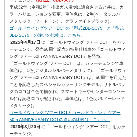
ーチェンジ。
型式は、8BL-SC79
平成32年（令和2年）排出ガス規制に適合させると共に、カ
ラーバリエーションを変更。車体色は、2色(ベータシルバー
メタリック（ツートーン）、グラファイトブラック)。
ゴールドウイングツアーDCTの「型式2BL-SC79」と「型式
8BL-SC79」の違いの比較は、こちら。
2025年4月17日
に「ゴールドウィング ツアー DCT」をカラ
ーチェンジ。発売50周年記念の特別仕様車の「ゴールドウィ
ング ツアー 50th ANNIVERSARY DCT」を発売。
「ゴールドウィング ツアー DCT」は、カラーチェンジで車
体色は、1色(デジタルシルバーメタリック)。「ゴールドウィ
ング ツアー 50th ANNIVERSARY DCT」は、50周年を迎えた
ことを記念したスペシャルカラーリングモデル。サドルバッ
グのロゴは金色で描かれ、スマートキーやセンターコンソー
ルには記念ロゴが配された。車体色は、1色(ボルドーレッド
メタリック)。
ゴールドウィング ツアー DCTとゴールドウィング ツアー
50th ANNIVERSARY DCTの違いの比較は、こちら。
2026年3月20日
に「ゴールドウィング ツアー DCT」をカラ
ーチェンジ。