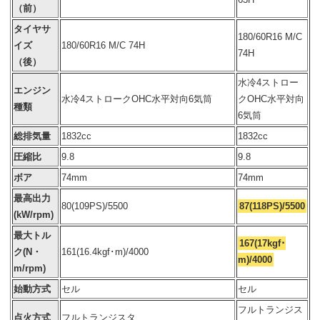
（前）
タイヤサ
180/60R16 M/C
イズ
180/60R16 M/C 74H
74H
（後）
水冷4ストロー
エンジン
水冷4ストロークOHC水平対向6気筒
クOHC水平対向
種類
6気筒
総排気量
1832cc
1832cc
圧縮比
9.8
9.8
ボア
74mm
74mm
最高出力
80(109PS)/5500
87(118PS)/5500
(kW/rpm)
最大トル
167(17kgf･
ク(N・
161(16.4kgf･m)/4000
m)/4000
m/rpm)
始動方式
セル
セル
フルトランジス
点火方式
フルトランジスタ