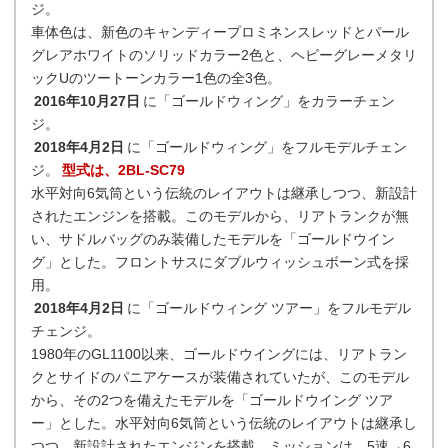
ジ。
車体色は、新色のキャンディープロミネンスレッドとパール
グレアホワイトのソリッドカラー2色と、ヘビーグレーメタリ
ックUのツートーンカラー1色の全3色。
2016年10月27日
に「ゴールドウィング」をカラーチェン
ジ。
2018年4月2日
に「ゴールドウィング」をフルモデルチェン
ジ。
型式は、2BL-SC79
水平対向6気筒という伝統のレイアウトは継承しつつ、新設計
されたエンジンを搭載。このモデルから、リアトランクが無
い、サドルバッグのみ装備したモデルを「ゴールドウイン
グ」とした。フロントサスにダブルウィッシュボーン式を採
用。
2018年4月2日
に「ゴールドウィング ツアー」をフルモデル
チェンジ。
1980年のGL1100以来、ゴールドウイングには、リアトラン
クとサイドのパニアケースが装備されていたが、このモデル
から、その2つを備えたモデルを「ゴールドウイング ツア
ー」とした。水平対向6気筒という伝統のレイアウトは継承し
つつ、新設計されたエンジンを搭載。ミッションは、5速→6