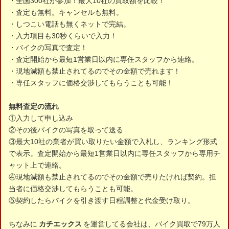
・全国300社が参加！最大10社の買取額を比較！
・査定も無料。キャンセルも無料。
・しつこい電話も無くネットで完結。
・入力項目も30秒くらいで入力！
・バイクの写真で査定！
・査定開始から最短1営業日以内に専任スタッフから連絡。
・現地減額も禁止されてるのでその金額で売れます！
・専任スタッフに価格交渉してもらうことも可能！
無料査定の流れ
①入力して申し込み
②その後バイクの写真を取って送る
③最大10社の業者が買い取りたい金額で入札し、ランキング形式
で表示。査定開始から最短1営業日以内に専任スタッフから専用チ
ャット上で連絡。
④現地減額も禁止されてるのでその金額で売りたければ契約。担
当者に価格交渉してもらうことも可能。
⑤契約したらバイクを引き渡す日程調整と代金受け取り。
ちなみに
カチエックス
を運営してる会社は、バイク買取で79万人