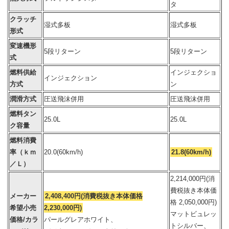
タ
クラッチ
湿式多板
湿式多板
形式
変速機形
5段リターン
5段リターン
式
燃料供給
インジェクショ
インジェクション
方式
ン
潤滑方式
圧送飛沫併用
圧送飛沫併用
燃料タン
25.0L
25.0L
ク容量
燃料消費
率（ｋｍ
20.0(60km/h)
21.8(60km/h)
／Ｌ）
2,214,000円(消
費税抜き本体価
メーカー
2,408,400円(消費税抜き本体価格
格 2,050,000円)
希望小売
2,230,000円)
マットビュレッ
価格/カラ
パールグレアホワイト、
トシルバー、