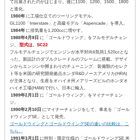
て出展されたのがはじまり。後に1100、1200、1500、1800
と進化。
1980年
に工場仕立てのツーリングモデル、
GL1100「Interstate」と高級モデル「Aspencade」を導入。
1984年
に排気量を1,200ccに増やす。
1988年4月9日
に「ゴールドウィング」をフルモデルチェン
ジ。
型式は、SC22
フルモデルチェンジでエンジンが水平対向6気筒1,520ccとな
った。新設計のダブルクレードルのフレームに搭載。デザイ
ンからエンジンや脚まわりのチューニング、装備類のセレク
ト等を米国の研究開発拠点ホンダR&Dノースアメリカ(HRA)
が主体となり、生産をオハイオ州メアリーズビルのホンダオ
ハイオ工場(HAM)で行い、日本に輸入。
1989年2月1日
に「ゴールドウィング」をマイナーチェン
ジ。
1990年2月10日
にマイナーチェンジをして、車名を「ゴール
ドウィングSE」として発売。
ゴールドウイングとゴールドウイングSEの違いの比較は、こ
ちら。
1991年3月1日
に特別・限定仕様の「ゴールドウィングSE 米