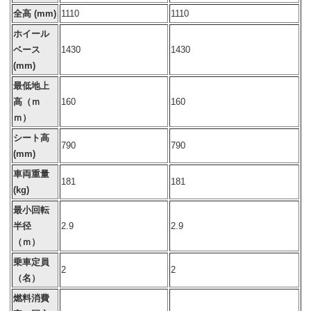
全高 (mm)
1110
1110
ホイール
ベース
1430
1430
(mm)
最低地上
高（ｍ
160
160
ｍ）
シート高
790
790
(mm)
車両重量
181
181
(kg)
最小回転
半径
2.9
2.9
（ｍ）
乗車定員
2
2
（名）
燃料消費