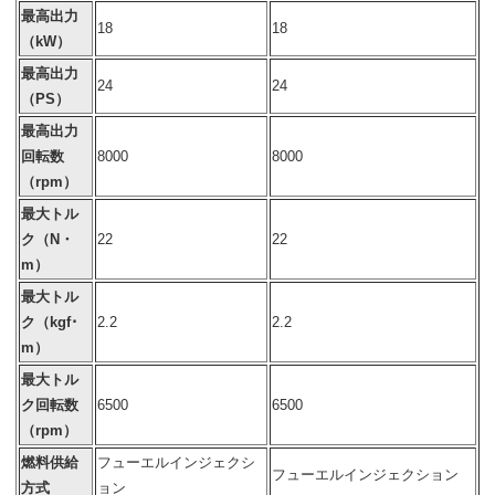
最高出力
18
18
（kW）
最高出力
24
24
（PS）
最高出力
回転数
8000
8000
（rpm）
最大トル
ク（N・
22
22
m）
最大トル
ク（kgf･
2.2
2.2
m）
最大トル
ク回転数
6500
6500
（rpm）
燃料供給
フューエルインジェクシ
フューエルインジェクション
方式
ョン