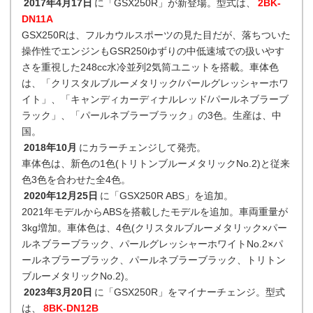
2017年4月17日
に「GSX250R」が新登場。型式は、
2BK-
DN11A
GSX250Rは、フルカウルスポーツの見た目だが、落ちついた
操作性でエンジンもGSR250ゆずりの中低速域での扱いやす
さを重視した248cc水冷並列2気筒ユニットを搭載。車体色
は、「クリスタルブルーメタリック/パールグレッシャーホワ
イト」、「キャンディカーディナルレッド/パールネブラーブ
ラック」、「パールネブラーブラック」の3色。生産は、中
国。
2018年10月
にカラーチェンジして発売。
車体色は、新色の1色(トリトンブルーメタリックNo.2)と従来
色3色を合わせた全4色。
2020年12月25日
に「GSX250R ABS」を追加。
2021年モデルからABSを搭載したモデルを追加。車両重量が
3kg増加。車体色は、4色(クリスタルブルーメタリック×パー
ルネブラーブラック、パールグレッシャーホワイトNo.2×パ
ールネブラーブラック、パールネブラーブラック、トリトン
ブルーメタリックNo.2)。
2023年3月20日
に「GSX250R」をマイナーチェンジ。型式
は、
8BK-DN12B