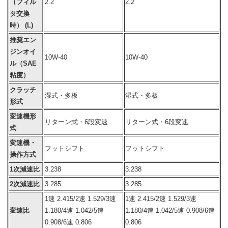
（フィル
2.2
2.2
タ交換
時） (L)
推奨エン
ジンオイ
10W-40
10W-40
ル（SAE
粘度）
クラッチ
湿式・多板
湿式・多板
形式
変速機形
リターン式・6段変速
リターン式・6段変速
式
変速機・
フットシフト
フットシフト
操作方式
1次減速比
3.238
3.238
2次減速比
3.285
3.285
1速 2.415/2速 1.529/3速
1速 2.415/2速 1.529/3速
変速比
1.180/4速 1.042/5速
1.180/4速 1.042/5速 0.908/6速
0.908/6速 0.806
0.806