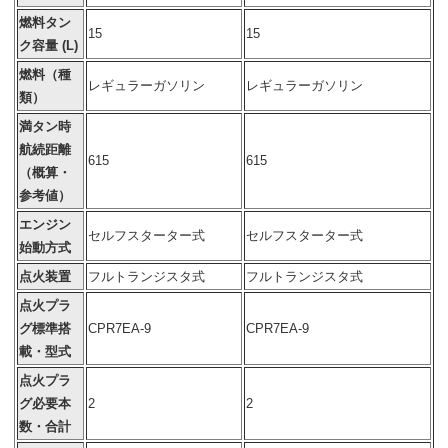
燃料タン
15
15
ク容量 (L)
燃料（種
レギュラーガソリン
レギュラーガソリン
類）
満タン時
航続距離
615
615
（概算・
参考値）
エンジン
セルフスターター式
セルフスターター式
始動方式
点火装置
フルトランジスタ式
フルトランジスタ式
点火プラ
グ標準搭
CPR7EA-9
CPR7EA-9
載・型式
点火プラ
グ必要本
2
2
数・合計