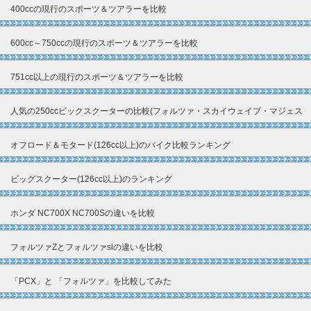
400ccの現行のスポーツ＆ツアラーを比較
600cc～750ccの現行のスポーツ＆ツアラーを比較
751cc以上の現行のスポーツ＆ツアラーを比較
人気の250ccビックスクーターの比較(フォルツァ・スカイウェイブ・マジェス
ティ)
オフロード＆モタード(126cc以上)のバイク比較ランキング
ビッグスクーター(126cc以上)のランキング
ホンダ NC700X NC700Sの違いを比較
フォルツァZとフォルツァsiの違いを比較
「PCX」と 「フォルツァ」を比較してみた