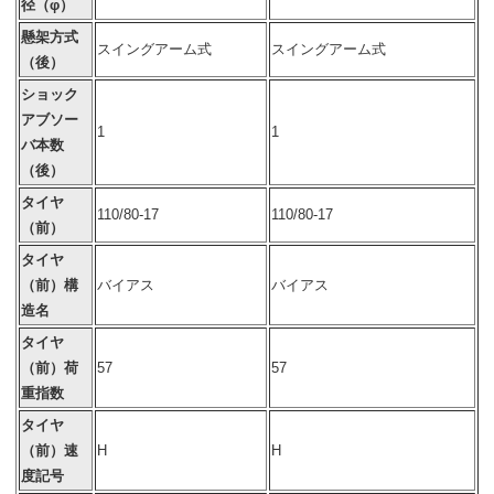
径（φ）
懸架方式
スイングアーム式
スイングアーム式
（後）
ショック
アブソー
1
1
バ本数
（後）
タイヤ
110/80-17
110/80-17
（前）
タイヤ
（前）構
バイアス
バイアス
造名
タイヤ
（前）荷
57
57
重指数
タイヤ
（前）速
H
H
度記号