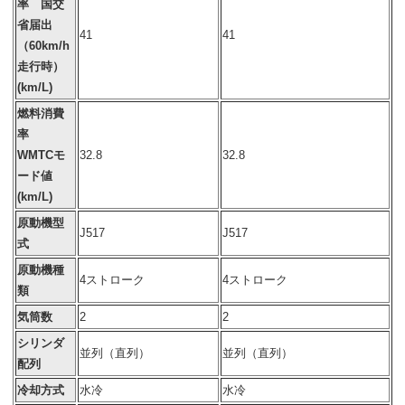
率 国交
省届出
41
41
（60km/h
走行時）
(km/L)
燃料消費
率
WMTCモ
32.8
32.8
ード値
(km/L)
原動機型
J517
J517
式
原動機種
4ストローク
4ストローク
類
気筒数
2
2
シリンダ
並列（直列）
並列（直列）
配列
冷却方式
水冷
水冷