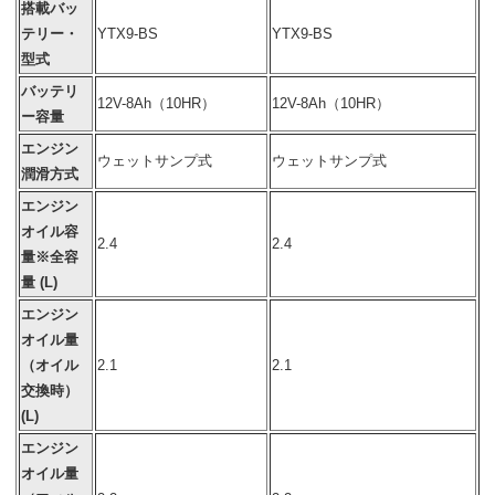
搭載バッ
テリー・
YTX9-BS
YTX9-BS
型式
バッテリ
12V-8Ah（10HR）
12V-8Ah（10HR）
ー容量
エンジン
ウェットサンプ式
ウェットサンプ式
潤滑方式
エンジン
オイル容
2.4
2.4
量※全容
量 (L)
エンジン
オイル量
（オイル
2.1
2.1
交換時）
(L)
エンジン
オイル量