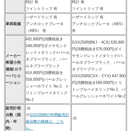
時計 有
時計 有
ツイントリップ 有
ツイントリップ 有
ハザードランプ 有
ハザードランプ 有
車両装備
アンチロックブレーキ
アンチロックブレーキ（ABS）
（ABS） 有
有
602,800円(消費税抜き
GSX250R(BKJ・4CX)
635,800
548,000円)ダイヤモンド
円(消費税抜き578,000円)
ダイ
レッドメタリック×パール
メーカー
ヤモンドレッドメタリック/パ
ネブラーブラック、パー
希望小売
ールネブラーブラック、パール
ルネブラーブラック
価格/カラ
ネブラーブラック
614,900円(消費税抜き
ーバリエ
GSX250R(CXX・CYX)
647,900
559,000円)パールグレッ
ーション
円(消費税抜き589,000円)
トリ
シャーホワイト No.2、ト
トンブルーメタリックNo.2、パ
リトンブルーメタリック
ールグレッシャーホワイトNo.2
No.2
販売計画
-台
台数（国
※
GSX250Rの年間販売計
-台
内・年
画台数の推移は、こち
間）
ら。