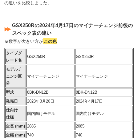
の違いを比較しました。
GSX250Rの2024年4月17日のマイナーチェンジ前後の
スペック表の違い
※数字が大きい方が
この色
タイプグ
GSX250R
GSX250R
レード名
モデルチ
ェンジ区
マイナーチェンジ
マイナーチェンジ
分
型式
8BK-DN12B
8BK-DN12B
発売日
2023年3月20日
2024年4月17日
仕向け・
国内向けモデル
国内向けモデル
仕様
全長 (mm)
2085
2085
全幅 (mm)
740
740