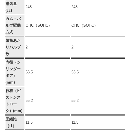
排気量
248
248
(cc)
カム・バ
ルブ駆動
OHC（SOHC）
OHC（SOHC）
方式
気筒あた
りバルブ
2
2
数
内径（シ
リンダー
53.5
53.5
ボア）
(mm)
行程（ピ
ストンス
55.2
55.2
トロー
ク）(mm)
圧縮比
11.5
11.5
（:1）