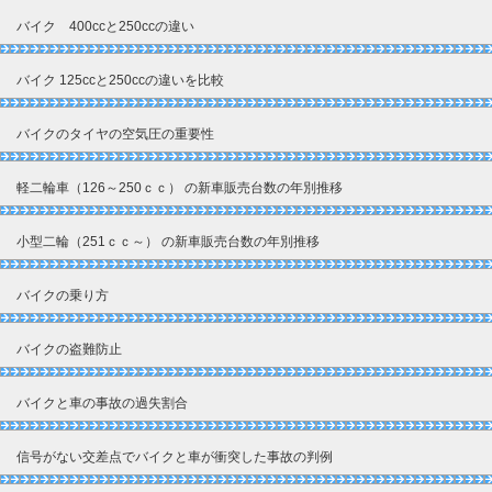
バイク 400ccと250ccの違い
バイク 125ccと250ccの違いを比較
バイクのタイヤの空気圧の重要性
軽二輪車（126～250ｃｃ） の新車販売台数の年別推移
小型二輪（251ｃｃ～） の新車販売台数の年別推移
バイクの乗り方
バイクの盗難防止
バイクと車の事故の過失割合
信号がない交差点でバイクと車が衝突した事故の判例