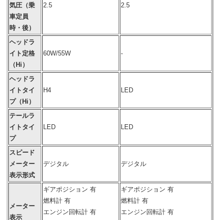
気圧（乗
2.5
2.5
車定員
時・後）
ヘッドラ
イト定格
60W/55W
-
（Hi）
ヘッドラ
イトタイ
H4
LED
プ（Hi）
テールラ
イトタイ
LED
LED
プ
スピード
メーター
デジタル
デジタル
表示形式
ギアポジション 有
ギアポジション 有
燃料計 有
燃料計 有
メーター
エンジン回転計 有
エンジン回転計 有
表示