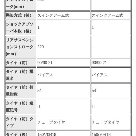
ーク(mm）
懸架方式（後）
スイングアーム式
スイングアーム式
ショックアブソ
1
1
ーバ本数（後）
リアサスペンシ
ョンストローク
220
-
(mm）
タイヤ（前）
90/90-21
90/90-21
タイヤ（前）構
バイアス
バイアス
造名
タイヤ（前）荷
54
54
重指数
タイヤ（前）速
H
H
度記号
タイヤ（前）タ
チューブタイヤ
チューブタイヤ
イプ
タイヤ（後）
150/70R18
150/70R18