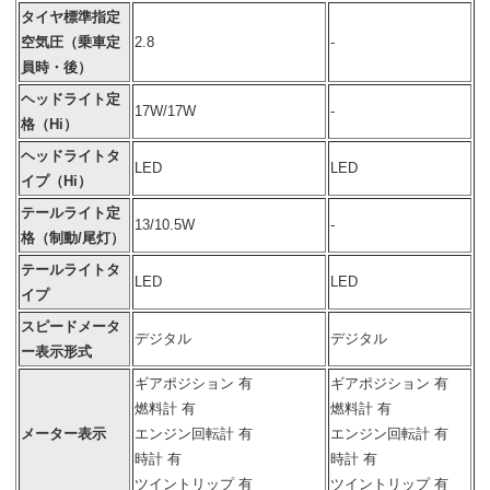
タイヤ標準指定
空気圧（乗車定
2.8
-
員時・後）
ヘッドライト定
17W/17W
-
格（Hi）
ヘッドライトタ
LED
LED
イプ（Hi）
テールライト定
13/10.5W
-
格（制動/尾灯）
テールライトタ
LED
LED
イプ
スピードメータ
デジタル
デジタル
ー表示形式
ギアポジション 有
ギアポジション 有
燃料計 有
燃料計 有
メーター表示
エンジン回転計 有
エンジン回転計 有
時計 有
時計 有
ツイントリップ 有
ツイントリップ 有