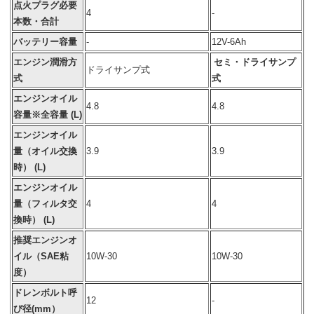
点火プラグ必要
4
-
本数・合計
バッテリー容量
-
12V-6Ah
エンジン潤滑方
セミ・ドライサンプ
ドライサンプ式
式
式
エンジンオイル
4.8
4.8
容量※全容量 (L)
エンジンオイル
量（オイル交換
3.9
3.9
時） (L)
エンジンオイル
量（フィルタ交
4
4
換時） (L)
推奨エンジンオ
イル（SAE粘
10W-30
10W-30
度）
ドレンボルト呼
12
-
び径(mm）