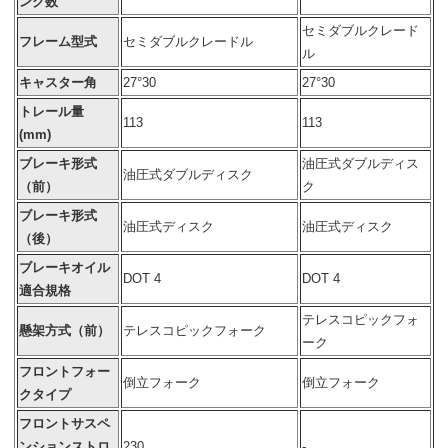
ンク数
セミダブルクレード
フレーム型式
セミダブルクレードル
ル
キャスター角
27°30
27°30
トレール量
113
113
(mm)
ブレーキ形式
油圧式ダブルディス
油圧式ダブルディスク
（前）
ク
ブレーキ形式
油圧式ディスク
油圧式ディスク
（後）
ブレーキオイル
DOT 4
DOT 4
適合規格
テレスコピックフォ
懸架方式（前）
テレスコピックフォーク
ーク
フロントフォー
倒立フォーク
倒立フォーク
クタイプ
フロントサスペ
ンションストロ
230
-