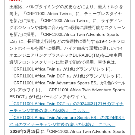
圧縮比、バルブタイミングの変更などにより、最大トルクを
向上。「CRF1100L Africa Twin s」に、チューブレスタイヤ
を新たに採用。「CRF1100L Africa Twin s」に、ライディン
グポジションや体格に合わせて5段階に調整可能なスクリーン
を新たに採用。「CRF1100L Africa Twin Adventure Sports
ES」に、長距離走行時などの快適性に寄与する19インチフロ
ントホイールを新たに採用。バイオ由来で環境に優しいバイ
オエンジニアリングプラスチックDURABIO(TM)を二輪車用
透明フロントスクリーンに世界で初めて採用。車体色は、
「CRF1100L Africa Twin s」が1色(グランプリレッド)。
「CRF1100L Africa Twin DCT s」が1色(グランプリレッド)。
「CRF1100L Africa Twin Adventure Sports ES」が1色(パール
グレアホワイト)。「CRF1100L Africa Twin Adventure Sports
ES DCT」が1色(パールグレアホワイト)。
「CRF1100L Africa Twin DCT s」の2024年3月21日のマイナ
ーチェンジ前後の違いの比較は、こちら。
「CRF1100L Africa Twin Adventure Sports ES」の2024年3月
21日のマイナーチェンジ前後の違いの比較は、こちら。
2026年2月19日
に「CRF1100L Africa Twin Adventure Sports