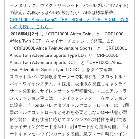
ーメタリック、ヴィクトリーレッド、パールグレアホワイト)
の設定。名称からはABSが抜けたが、ABSは標準搭載。
CRF1000L Africa Twinの「EBL-SD04」と「2BL-SD04」の違
いの比較は、こちら。
2018年4月2日
に「CRF1000L Africa Twin」と「CRF1000L
Africa Twin DCT」をマイナーチェンジして発売。また
「CRF1000L Africa Twin Adventure Sports」と「CRF1000L
Africa Twin Adventure Sports Type LD」と「CRF1000L
Africa Twin Adventure Sports DCT」と「CRF1000L Africa
Twin Adventure Sports Type LD DCT」をタイプ追加。
スロットルバルブ開度をモーターで制御する「スロットル・
バイ・ワイヤシステム」を採用。吸排系を見直しキャタライ
ザーを分割化しサイレンサーを小型軽量化。マニュアルトラ
ンスミッション車には、「クイックシフター」をオプション
に設定。「Hondaセレクタブルトルクコントロール」は、7段
階のトルクコントロールとそれを必要としないOFF状態が選
択可能に。走行状況に応じてエンジンの出力特性を選択でき
るライディングモードを採用、計4モードから選択可能。「オ
ートキャンセルウインカー」を装備。急ブレーキ時にウイン