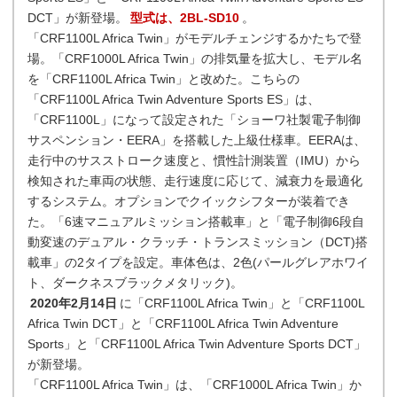
DCT」が新登場。
型式は、2BL-SD10
。
「CRF1100L Africa Twin」がモデルチェンジするかたちで登
場。「CRF1000L Africa Twin」の排気量を拡大し、モデル名
を「CRF1100L Africa Twin」と改めた。こちらの
「CRF1100L Africa Twin Adventure Sports ES」は、
「CRF1100L」になって設定された「ショーワ社製電子制御
サスペンション・EERA」を搭載した上級仕様車。EERAは、
走行中のサスストローク速度と、慣性計測装置（IMU）から
検知された車両の状態、走行速度に応じて、減衰力を最適化
するシステム。オプションでクイックシフターが装着でき
た。「6速マニュアルミッション搭載車」と「電子制御6段自
動変速のデュアル・クラッチ・トランスミッション（DCT)搭
載車」の2タイプを設定。車体色は、2色(パールグレアホワイ
ト、ダークネスブラックメタリック)。
2020年2月14日
に「CRF1100L Africa Twin」と「CRF1100L
Africa Twin DCT」と「CRF1100L Africa Twin Adventure
Sports」と「CRF1100L Africa Twin Adventure Sports DCT」
が新登場。
「CRF1100L Africa Twin」は、「CRF1000L Africa Twin」か