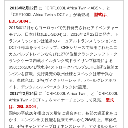
2016年2月22日
に「CRF1000L Africa Twin＜ABS＞」と
「CRF1000L Africa Twin＜DCT＞」が新登場。
型式は、
EBL-SD04
。
2015年12月からヨーロッパで先行発売されたアドベンチャー
モデル。日本仕様(EBL-SD04)は、2016年2月22日に発売。ト
ランスミッションは通常のマニュアルトランスミッションと
DCT仕様車をラインナップ。CRFシリーズで採用されたユニ
カムバルブトレインならびに270°位相クランクシャフト・ク
ランクケース内蔵オイルタンク式ドライサンプ構造による
998ccのSD04E型水冷4ストローク4バルブSOHC並列2気筒エ
ンジンを搭載。先行発売の欧州仕様とスペックは若干異な
る。車体色は、3色(ヴィクトリーレッド、パールグレアホワ
イト、デジタルシルバーメタリック)の設定。
2017年2月14日
に「CRF1000L Africa Twin」と「CRF1000L
Africa Twin＜DCT＞」をマイナーチェンジして発売。
型式
は、2BL-SD04
。
国内の平成28年排出ガス規制に適合させ、各部の適正化をは
かり、エンジン出力性能を従来モデルから2kW向上。車体色
は、4色(キャンディープロミネンスレッド、デジタルシルバ