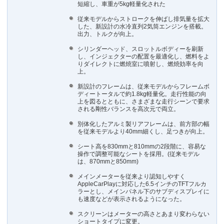
短縮し、車重が5kg軽量化された
従来モデルからストロークを伸ばし排気量を拡大
した、新設計の水冷直列2気筒エンジンを搭載。
出力、トルクが向上。
シリンダーヘッド、スロットルボディーを刷新
し、インジェクターの配置を最適化し、燃料をよ
りダイレクトに燃焼室に噴射し、燃焼効率を向
上。
新設計のフレームは、従来モデルからフレームボ
ディートータルで約1.8kg軽量化。走行性能の向
上を図るとともに、さまざまな走行シーンで要求
される剛性バランスを高次元で両立。
別体化したアルミ製リアフレームは、前方部の幅
を従来モデルより40mm細くし、足つきが向上。
シート高を830mmと810mmの2段階に、容易な
操作で調整可能なシートを採用。(従来モデル
は、870mmと850mm)
メインメーターを従来より認知しやすく
AppleCarPlayに対応した6.5インチのTFTフルカ
ラーとし、メインパネル下のサブディスプレイに
も速度などが表示されるようになった。
スクリーンはメーターの高さとあまり変わらない
ショートタイプに変更。