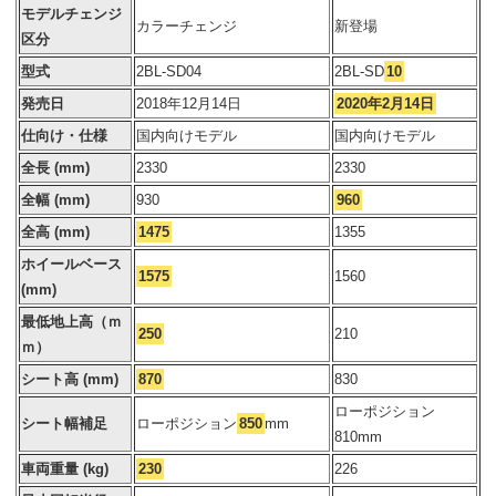
モデルチェンジ
カラーチェンジ
新登場
区分
型式
2BL-SD04
2BL-SD
10
発売日
2018年12月14日
2020年2月14日
仕向け・仕様
国内向けモデル
国内向けモデル
全長 (mm)
2330
2330
全幅 (mm)
930
960
全高 (mm)
1475
1355
ホイールベース
1575
1560
(mm)
最低地上高（ｍ
250
210
ｍ）
シート高 (mm)
870
830
ローポジション
シート幅補足
ローポジション
850
mm
810mm
車両重量 (kg)
230
226