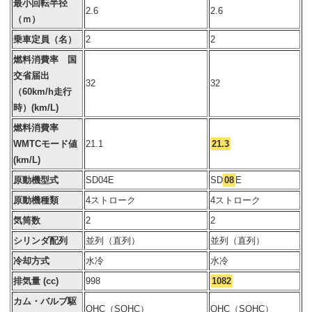
最小回転半径
2.6
2.6
（ｍ）
乗車定員（名）
2
2
燃料消費率 国
交省届出
32
32
（60km/h走行
時）(km/L)
燃料消費率
WMTCモード値
21.1
21.3
(km/L)
原動機型式
SD04E
SD
08
E
原動機種類
4ストローク
4ストローク
気筒数
2
2
シリンダ配列
並列（直列）
並列（直列）
冷却方式
水冷
水冷
排気量 (cc)
998
1082
カム・バルブ駆
OHC（SOHC）
OHC（SOHC）