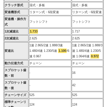
クラッチ形式
湿式・多板
湿式・多板
変速機形式
リターン式・6段変速
リターン式・6段変速
変速機・操作方
フットシフト
フットシフト
式
1次減速比
1.733
1.717
2次減速比
2.625
2.625
1速 2.865/2速 1.888/3速
1速 2.865/2速 1.888/3
変速比
1.480/4速 1.230/5速
1.100
/6
速 1.480/4速 1.230/5
速 0.967
速 1.064/6速
0.972
動力伝達方式
チェーン
チェーン
スプロケット歯
-
16
数・前
スプロケット歯
-
42
数・後
チェーンサイズ
525
525
標準チェーンリ
124
124