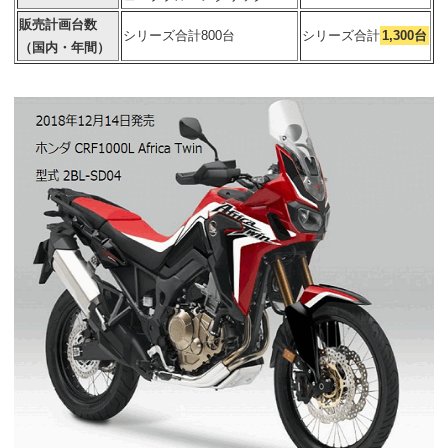
販売計画台数
シリーズ合計800台
シリーズ合計
1,300台
（国内・年間）