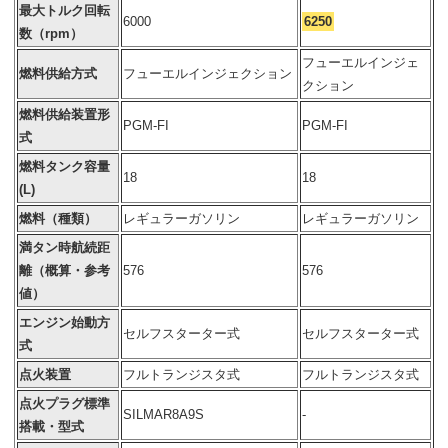
最大トルク回転
6000
6250
数（rpm）
フューエルインジェ
燃料供給方式
フューエルインジェクション
クション
燃料供給装置形
PGM-FI
PGM-FI
式
燃料タンク容量
18
18
(L)
燃料（種類）
レギュラーガソリン
レギュラーガソリン
満タン時航続距
離（概算・参考
576
576
値）
エンジン始動方
セルフスターター式
セルフスターター式
式
点火装置
フルトランジスタ式
フルトランジスタ式
点火プラグ標準
SILMAR8A9S
-
搭載・型式