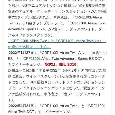
を採用。6速マニュアルミッション搭載車と電子制御6段自動
変速のデュアル・クラッチ・トランスミッション（DCT)搭載
車の2タイプが設定された。車体色は、「CRF1100L Africa
Twin s」が1色(グランプリレッド)。「CRF1100L Africa Twin
Adventure Sports ES s」が2色(パールグレアホワイト、ダー
クネスブラックメタリック)。
「CRF1100L Africa Twin」と「CRF1100L Africa Twin＜s＞」
の違いの比較は、こちら。
2022年1月27日
に「CRF1100L Africa Twin Adventure Sports
ES」と「CRF1100L Africa Twin Adventure Sports ES DCT」
をマイナーチェンジ。
型式は、8BL-SD10
。
欧州ユーロ5に相当する平成32年（令和2年）国内排出ガス規
制に適合。ウインドスクリーン形状が変更され少しコンパク
トになった。DCT搭載車は、ベッドライトのポジションラン
プは、デイタイムランニングライトになった。変速タイミン
グの熟成が行われた。車体色は、1色(パールグレアホワイ
ト)。
2022年4月21日
に「CRF1100L Africa Twin」と「CRF1100L
Africa Twin DCT」をマイナーチェンジ。