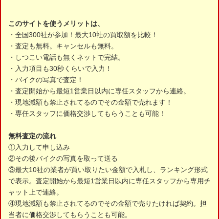
このサイトを使うメリットは、
・全国300社が参加！最大10社の買取額を比較！
・査定も無料。キャンセルも無料。
・しつこい電話も無くネットで完結。
・入力項目も30秒くらいで入力！
・バイクの写真で査定！
・査定開始から最短1営業日以内に専任スタッフから連絡。
・現地減額も禁止されてるのでその金額で売れます！
・専任スタッフに価格交渉してもらうことも可能！
無料査定の流れ
①入力して申し込み
②その後バイクの写真を取って送る
③最大10社の業者が買い取りたい金額で入札し、ランキング形式
で表示。査定開始から最短1営業日以内に専任スタッフから専用チ
ャット上で連絡。
④現地減額も禁止されてるのでその金額で売りたければ契約。担
当者に価格交渉してもらうことも可能。