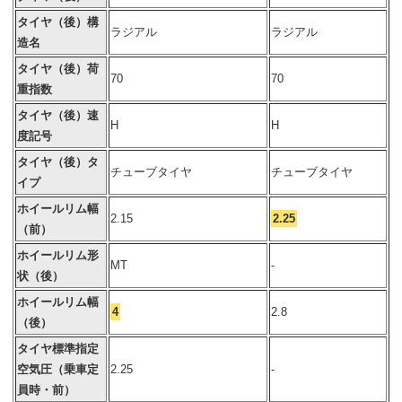
タイヤ（後）構
ラジアル
ラジアル
造名
タイヤ（後）荷
70
70
重指数
タイヤ（後）速
H
H
度記号
タイヤ（後）タ
チューブタイヤ
チューブタイヤ
イプ
ホイールリム幅
2.15
2.25
（前）
ホイールリム形
MT
-
状（後）
ホイールリム幅
4
2.8
（後）
タイヤ標準指定
空気圧（乗車定
2.25
-
員時・前）