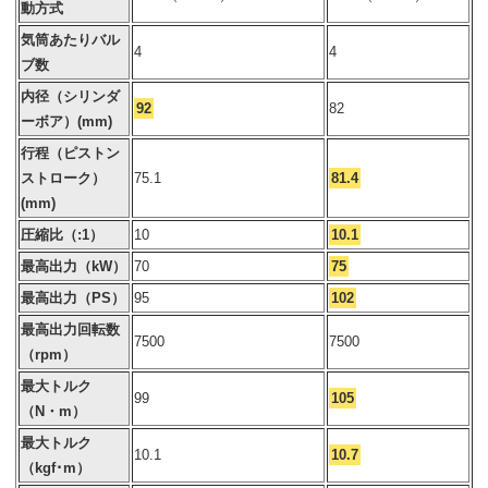
動方式
気筒あたりバル
4
4
ブ数
内径（シリンダ
92
82
ーボア）(mm)
行程（ピストン
ストローク）
75.1
81.4
(mm)
圧縮比（:1）
10
10.1
最高出力（kW）
70
75
最高出力（PS）
95
102
最高出力回転数
7500
7500
（rpm）
最大トルク
99
105
（N・m）
最大トルク
10.1
10.7
（kgf･m）