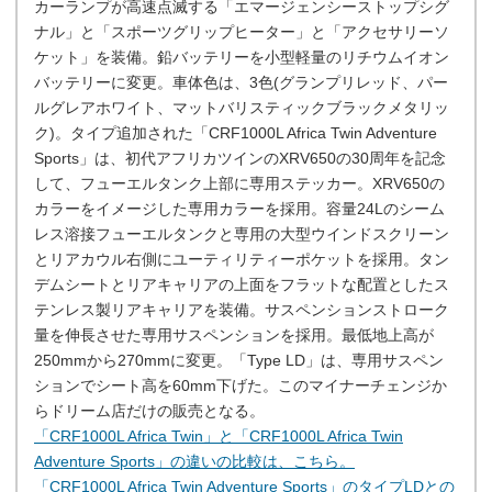
カーランプが高速点滅する「エマージェンシーストップシグ
ナル」と「スポーツグリップヒーター」と「アクセサリーソ
ケット」を装備。鉛バッテリーを小型軽量のリチウムイオン
バッテリーに変更。車体色は、3色(グランプリレッド、パー
ルグレアホワイト、マットバリスティックブラックメタリッ
ク)。タイプ追加された「CRF1000L Africa Twin Adventure
Sports」は、初代アフリカツインのXRV650の30周年を記念
して、フューエルタンク上部に専用ステッカー。XRV650の
カラーをイメージした専用カラーを採用。容量24Lのシーム
レス溶接フューエルタンクと専用の大型ウインドスクリーン
とリアカウル右側にユーティリティーポケットを採用。タン
デムシートとリアキャリアの上面をフラットな配置としたス
テンレス製リアキャリアを装備。サスペンションストローク
量を伸長させた専用サスペンションを採用。最低地上高が
250mmから270mmに変更。「Type LD」は、専用サスペン
ションでシート高を60mm下げた。このマイナーチェンジか
らドリーム店だけの販売となる。
「CRF1000L Africa Twin」と「CRF1000L Africa Twin
Adventure Sports」の違いの比較は、こちら。
「CRF1000L Africa Twin Adventure Sports」のタイプLDとの