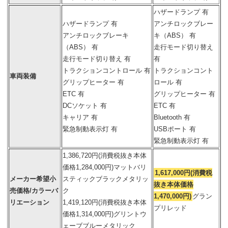
ハザードランプ 有
ハザードランプ 有
アンチロックブレー
アンチロックブレーキ
キ（ABS） 有
（ABS） 有
走行モード切り替え
走行モード切り替え 有
有
トラクションコントロール 有
トラクションコント
車両装備
グリップヒーター 有
ロール 有
ETC 有
グリップヒーター 有
DCソケット 有
ETC 有
キャリア 有
Bluetooth 有
緊急制動表示灯 有
USBポート 有
緊急制動表示灯 有
1,386,720円(消費税抜き本体
価格1,284,000円)マットバリ
1,617,000円(消費税
メーカー希望小
スティックブラックメタリッ
抜き本体価格
売価格/カラーバ
ク
1,470,000円)
グラン
リエーション
1,419,120円(消費税抜き本体
プリレッド
価格1,314,000円)グリントウ
ェーブブルーメタリック