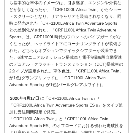
ら基本的な車体のイメージは、引き継ぎ、エンジンや外装な
どが新しくなったが、「CRF1000L Africa Twin」からショー
トスクリーンとなり、リアキャリアも装備されなくなり、同
時に発売された「CRF1100L Africa Twin Adventure Sports 」
との差別化がされた。「CRF1100L Africa Twin Adventure
Sports」は、CRF1000L時代のフロントのパイプガードがな
くなったが、ヘッドライト下にコーナリングライトが装備さ
れた。どちらもオプションでクイックシフターが装着でき
た。6速マニュアルミッション搭載車と電子制御6段自動変速
のデュアル・クラッチ・トランスミッション（DCT)搭載車の
2タイプが設定された。車体色は、「CRF1100L Africa Twin」
が1色(グランプリレッド)。「CRF1100L Africa Twin
Adventure Sports」が1色(パールグレアホワイト)。
2020年4月17日
に「CRF1100L Africa Twin s」と
「CRF1100L Africa Twin Adventure Sports ES s」をタイプ追
加し受注期間限定で発売。
「CRF1100L Africa Twin」と「CRF1100L Africa Twin
Adventure Sports ES」のオフロードにおける優れた走破性を
より高めるため、ストロークを伸長した前後サスペンション