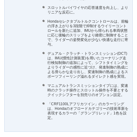
スロットルバイワイヤの応答速度を向上し、より
リニアな反応に。
Hondaセレクタブルトルクコントロールは、前輪
の浮き上がりを3段階で抑制するウイリーコント
ロールを新たに追加、IMUから得られる車両状態
に応じ後輪のスリップをより緻密に制御すること
で、ライダーの姿勢変化が少ない快適な走行に寄
与。
デュアル・クラッチ・トランスミッション(DCT)
は、IMU(慣性計測装置)を用いたコーナリング走
行検知制御の追加によって、シフトタイミングを
よりライダーの感性に近づけ、発進制御の熟成に
よる滑らかな走り出し、変速制御の熟成によるス
ポーツフィーリング溢れるダイレクト感を実現。
マニュアルトランスミッションタイプには、変速
時のクラッチ操作とスロットル操作を不要とする
クイックシフターを別売りのオプション設定。
「CRF1100Lアフリカツイン」のカラーリング
は、Hondaのオフロードカテゴリーの技術革新を
表現するカラーの「グランプリレッド」1色を設
定。