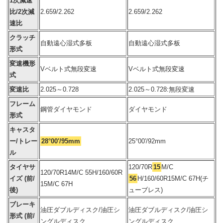
1次減速
比/2次減
2.659/2.262
2.659/2.262
速比
クラッチ
自動遠心湿式多板
自動遠心湿式多板
形式
変速機形
Vベルト式無段変速
Vベルト式無段変速
式
変速比
2.025～0.728
2.025～0.728:無段変速
フレーム
鋼管ダイヤモンド
ダイヤモンド
形式
キャスタ
ー/トレー
28°00′/95mm
25°00′/92mm
ル
タイヤサ
120/70R
15
M/C
120/70R14M/C 55H/160/60R
イズ (前/
56
H/160/60R15M/C 67H(チ
15M/C 67H
後)
ューブレス)
ブレーキ
油圧ダブルディスク/油圧シ
油圧ダブルディスク/油圧シ
形式 (前/
ングルディスク
ングルディスク