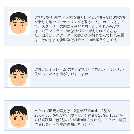
3型と2型(社外マフラ付)を乗り比べると明らかに3型の方
が乗り心地やコーナーリングが良かった。カチっとして
て、スクーターの割に立派だと思った。それから3型
は、純正マフラーでかなりパワー抑えられてると思っ
た。自分は、スクーターの静かさが好きなんで排気装置
は、そのままで駆動系だけ弄って加速感良くしてる。
3型(アルミフレーム)の方が2型より全然ハンドリングが
良いっていうか曲がりやすいよね。
カタログ燃費で言えば、2型が27.0km/L。3型が
25.0km/L。3型の方が燃料タンク容量が1L多い15Lだか
ら航続距離では2型の方が3km長く走れる。アクセル開度
で変わるから誤差の範囲だろうけど。