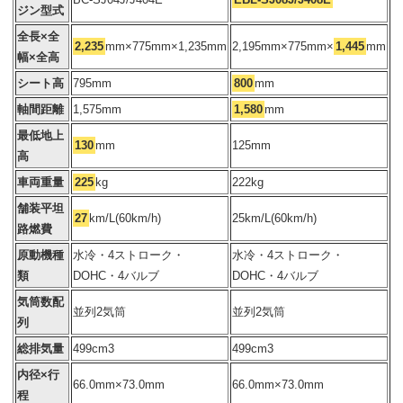
ジン型式
全長×全
2,235
mm×775mm×1,235mm
2,195mm×775mm×
1,445
mm
幅×全高
シート高
795mm
800
mm
軸間距離
1,575mm
1,580
mm
最低地上
130
mm
125mm
高
車両重量
225
kg
222kg
舗装平坦
27
km/L(60km/h)
25km/L(60km/h)
路燃費
原動機種
水冷・4ストローク・
水冷・4ストローク・
類
DOHC・4バルブ
DOHC・4バルブ
気筒数配
並列2気筒
並列2気筒
列
総排気量
499cm3
499cm3
内径×行
66.0mm×73.0mm
66.0mm×73.0mm
程