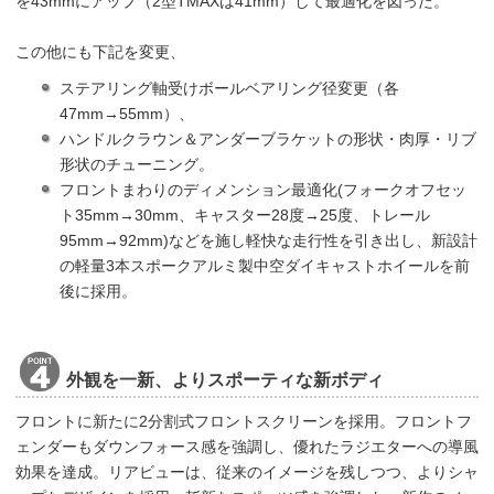
を43mmにアップ（2型TMAXは41mm）して最適化を図った。
この他にも下記を変更、
ステアリング軸受けボールベアリング径変更（各
47mm→55mm）、
ハンドルクラウン＆アンダーブラケットの形状・肉厚・リブ
形状のチューニング。
フロントまわりのディメンション最適化(フォークオフセッ
ト35mm→30mm、キャスター28度→25度、トレール
95mm→92mm)などを施し軽快な走行性を引き出し、新設計
の軽量3本スポークアルミ製中空ダイキャストホイールを前
後に採用。
外観を一新、よりスポーティな新ボディ
フロントに新たに2分割式フロントスクリーンを採用。フロントフ
ェンダーもダウンフォース感を強調し、優れたラジエターへの導風
効果を達成。リアビューは、従来のイメージを残しつつ、よりシャ