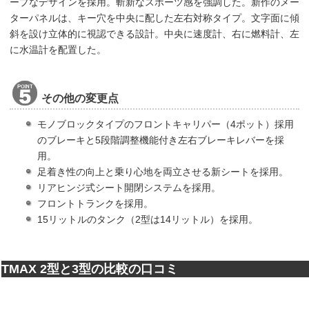
ープなデザインを採用。斬新なスポーツ感を強調した。新作のメー
ターパネルは、キー穴を中央に配した左右対称タイプ。文字面に傾
斜を設け立体的に視認できる設計。中央に速度計、右に燃料計、左
に水温計を配置した。
その他の変更点
モノブロックタイプのフロントキャリパー（4ポット）採用
のブレーキと5段階調整機能付き左右ブレーキレバーを採
用。
足着き性の向上と乗り心地を両立させる新シートを採用。
リアヒンジ式シート開閉システムを採用。
フロントトランクを採用。
15リットルのタンク（2型は14リットル）を採用。
TMAX 2型と3型の比較の口コミ