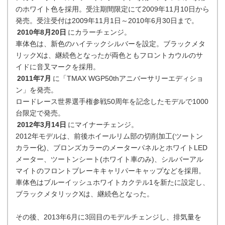
のホワイト色を採用。受注期間限定にて2009年11月10日から
発売。受注受付は2009年11月1日～2010年6月30日まで。
2010年8月20日
にカラーチェンジ。
車体色は、新色のハイテックシルバーを設定。ブラックメタ
リックXは、継続色となったが両色ともフロントカウルのサ
イドに音叉マークを採用。
2011年7月
に「TMAX WGP50thアニバーサリーエディショ
ン」を発売。
ロードレース世界選手権参戦50周年を記念したモデルで1000
台限定で発売。
2012年3月14日
にマイナーチェンジ。
2012年モデルは、前後ホイールリム部の切削加工(ツートン
カラー化)、ブロンズカラーのメーターパネルとホワイトLED
メーター、ツートンシート(ホワイト車のみ)、シルバーアル
マイトのフロントブレーキキャリパーキャップなどを採用。
車体色はブルーイッシュホワイトカクテル1を新たに設定し、
ブラックメタリックXは、継続色となった。
その後、2013年6月に3回目のモデルチェンジし、排気量を