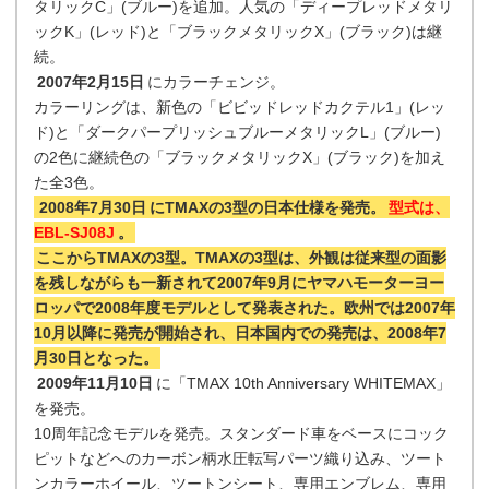
タリックC」(ブルー)を追加。人気の「ディープレッドメタリ
ックK」(レッド)と「ブラックメタリックX」(ブラック)は継
続。
2007年2月15日
にカラーチェンジ。
カラーリングは、新色の「ビビッドレッドカクテル1」(レッ
ド)と「ダークパープリッシュブルーメタリックL」(ブルー)
の2色に継続色の「ブラックメタリックX」(ブラック)を加え
た全3色。
2008年7月30日
にTMAXの3型の日本仕様を発売。
型式は、
EBL-SJ08J
。
ここからTMAXの3型。TMAXの3型は、外観は従来型の面影
を残しながらも一新されて2007年9月にヤマハモーターヨー
ロッパで2008年度モデルとして発表された。欧州では2007年
10月以降に発売が開始され、日本国内での発売は、2008年7
月30日となった。
2009年11月10日
に「TMAX 10th Anniversary WHITEMAX」
を発売。
10周年記念モデルを発売。スタンダード車をベースにコック
ピットなどへのカーボン柄水圧転写パーツ織り込み、ツート
ンカラーホイール、ツートンシート、専用エンブレム、専用