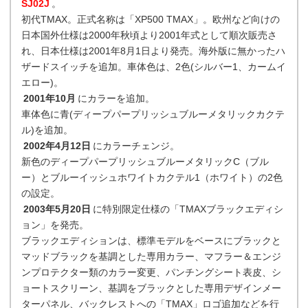
SJ02J
。
初代TMAX。正式名称は「XP500 TMAX」。欧州など向けの
日本国外仕様は2000年秋頃より2001年式として順次販売さ
れ、日本仕様は2001年8月1日より発売。海外版に無かったハ
ザードスイッチを追加。車体色は、2色(シルバー1、カームイ
エロー)。
2001年10月
にカラーを追加。
車体色に青(ディープパープリッシュブルーメタリックカクテ
ル)を追加。
2002年4月12日
にカラーチェンジ。
新色のディープパープリッシュブルーメタリックC（ブル
ー）とブルーイッシュホワイトカクテル1（ホワイト）の2色
の設定。
2003年5月20日
に特別限定仕様の「TMAXブラックエディシ
ョン」を発売。
ブラックエディションは、標準モデルをベースにブラックと
マッドブラックを基調とした専用カラー、マフラー＆エンジ
ンプロテクター類のカラー変更、パンチングシート表皮、シ
ョートスクリーン、基調をブラックとした専用デザインメー
ターパネル、バックレストへの「TMAX」ロゴ追加などを行