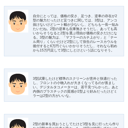
自分にとっては、価格の安さ、足つき、逆車の存在が2
型の魅力だったけど足つきに関しては、3型は、アンコ
抜けないけどシート幅が少ないし、どちらも一長一短み
たいだね。2型の逆車も在庫無さそうだし、あっても高
いからそうなると2型を選ぶ理由が価格の安さだけにな
る。3型の魅力は、「マフラーのカチ上がり」と「テー
ル周り」くらいだけど2型にして弥生のレースカウルを
後付すると6万円ぐらいかかりそうだし、それなら初め
から15万円足して3型にしとけという話になりそう。
3型試乗したけど標準のスクリーンが意外と快適だった
し、フロントの小物入れが大きくなってるのが羨まし
い。デジタルタコメーターは、若干見づらかった。あと
内側のプラスチックの質感が2型より好みだったけどミ
ラーは2型の方がいいな。
2型の新車を買おうとしてたけど3型を見に行ったら作り