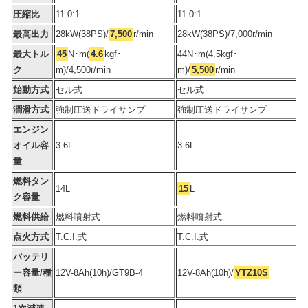
圧縮比
11.0:1
11.0:1
最高出力
28kW(38PS)/
7,500
r/min
28kW(38PS)/7,000r/min
最大トル
45
N･m(
4.6
kgf･
44N･m(4.5kgf･
ク
m)/4,500r/min
m)/
5,500
r/min
始動方式
セル式
セル式
潤滑方式
強制圧送ドライサンプ
強制圧送ドライサンプ
エンジン
オイル容
3.6L
3.6L
量
燃料タン
14L
15
L
ク容量
燃料供給
燃料噴射式
燃料噴射式
点火方式
T.C.I.式
T.C.I.式
バッテリ
ー容量/種
12V-8Ah(10h)/GT9B-4
12V-8Ah(10h)/
YTZ10S
類