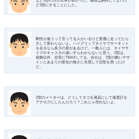
など3型の方が出来が良かった。値段は納得してないけ
ど3型にすることにした。
剛性が違うって言ってる人がいるけど普通に走ってたら
大して変わらないよ。ハイグリップタイヤでサーキット
を走るなら多少の差があるけど。一般人には、タイヤサ
イズやキャスタの違いすらわからないと思う。3型は、
装飾以外、忠実にTMAXしてる。自分は、3型の酷いデザ
インとあまりの変化の無さに失望して旧型を買ったけ
ど。
3型のメーターは、どうしてタコを液晶にして速度計を
アナログにしたんだろう？これじゃ売れないよ。