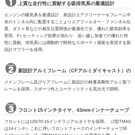
上質な走行性に貢献する吸排気系の最適設計
エンジンの吸気系を最適設計、新設計エアクリーナーをフレーム中
央のトンネル内に配置することよりエアフィルター・ファンネル位
置、ダクト長などの相互位置関係が最適化でき、優れた吸気効率を
実現。F.I.セッティング効果が加わり、追い越し加速での優れた特
性に貢献。排気系には躍動的で軽快なスポーティ感覚を表現する新
設計マフラーを採用。
新設計アルミフレーム（CFアルミダイキャスト）の
採用
メインフレーム及びリアフレームに新設計の軽量高剛性アルミ製フ
レームを採用。スポーツ性とユーティリティを高次元で調和。
フロント15インチタイヤ、43mmインナーチューブ
採用
フロントには120/70-15インチラジアルタイヤを採用。（2型TMAX
は14インチ）これに伴いフロントフォークのインナーチューブ径