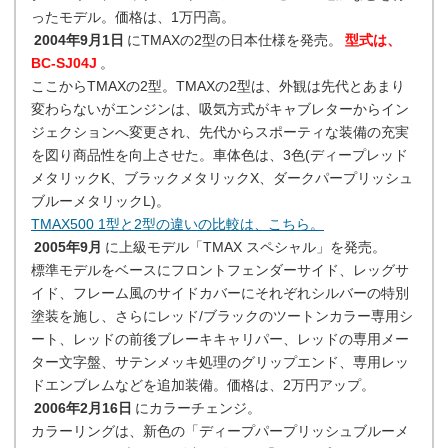
ったモデル。価格は、1万円高。
2004年9月1日
にTMAXの2型の日本仕様を発売。
型式は、
BC-SJ04J
。
ここからTMAXの2型。TMAXの2型は、外観は先代とあまり
変わらないがエンジンは、吸気方式がキャブレターからイン
ジェクションへ変更され、先代からスポーティな装備の充実
を図り商品性を向上させた。車体色は、3色(ディープレッド
メタリックK、ブラックメタリックX、ダークパープリッシュ
ブルーメタリックL)。
TMAX500 1型と2型の違いの比較は、こちら。
2005年9月
に上級モデル「TMAX スペシャル」を発売。
標準モデルをベースにフロントフェンダーサイド、レッグサ
イド、フレーム風のサイドカバーにそれぞれシルバーの特別
塗装を施し、さらにレッド/ブラックのツートンカラー専用シ
ート、レッドの前後ブレーキキャリパー、レッドの専用メー
ター文字盤、サテンメッキ処理のグリップエンド、専用レッ
ドエンブレムなどを追加装備。価格は、2万円アップ。
2006年2月16日
にカラーチェンジ。
カラーリングは、新色の「ディープパープリッシュブルーメ