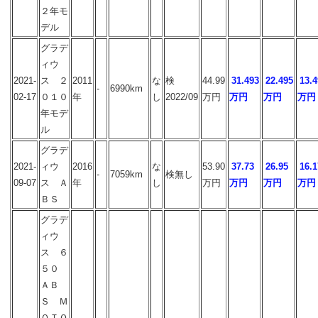
２年モ
デル
グラデ
ィウ
2021-
ス ２
2011
な
検
44.99
31.493
22.495
13.4
-
6990km
02-17
０１０
年
し
2022/09
万円
万円
万円
万円
年モデ
ル
グラデ
2021-
ィウ
2016
な
53.90
37.73
26.95
16.1
-
7059km
検無し
09-07
ス Ａ
年
し
万円
万円
万円
万円
ＢＳ
グラデ
ィウ
ス ６
５０
ＡＢ
Ｓ Ｍ
ＯＴＯ