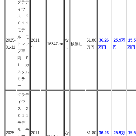
グラデ
ィウ
ス ２
０１１
モデ
ル モ
2025-
2011
な
51.80
36.26
25.9万
15.5
トマッ
-
16347km
検無し
01-11
年
し
万円
万円
円
万円
プ車
両 Ｅ
Ｕ カ
スタム
ミラ
ー
グラデ
ィウ
ス ２
０１１
モデ
ル モ
2025-
2011
な
51.80
36.26
25.9万
15.5