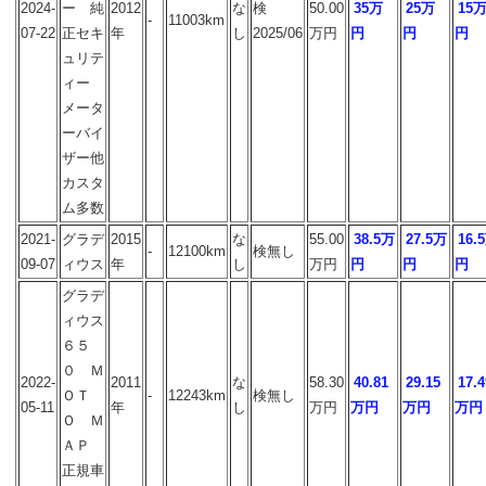
2024-
ー 純
2012
な
検
50.00
35万
25万
15
-
11003km
07-22
正セキ
年
し
2025/06
万円
円
円
円
ュリテ
ィー
メータ
ーバイ
ザー他
カスタ
ム多数
2021-
グラデ
2015
な
55.00
38.5万
27.5万
16.
-
12100km
検無し
09-07
ィウス
年
し
万円
円
円
円
グラデ
ィウス
６５
０ Ｍ
2022-
2011
な
58.30
40.81
29.15
17.4
ＯＴ
-
12243km
検無し
05-11
年
し
万円
万円
万円
万円
Ｏ Ｍ
ＡＰ
正規車