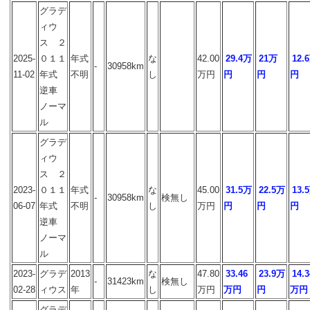
グラデ
ィウ
ス ２
2025-
０１１
年式
な
42.00
29.4万
21万
12.
-
30958km
11-02
年式
不明
し
万円
円
円
円
逆車
ノーマ
ル
グラデ
ィウ
ス ２
2023-
０１１
年式
な
45.00
31.5万
22.5万
13.
-
30958km
検無し
06-07
年式
不明
し
万円
円
円
円
逆車
ノーマ
ル
2023-
グラデ
2013
な
47.80
33.46
23.9万
14.3
-
31423km
検無し
02-28
ィウス
年
し
万円
万円
円
万円
グラデ