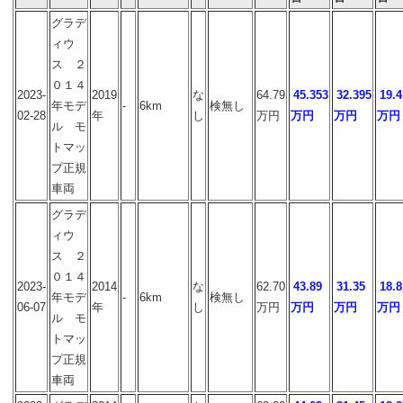
グラデ
ィウ
ス ２
０１４
2023-
2019
な
64.79
45.353
32.395
19.4
年モデ
-
6km
検無し
02-28
年
し
万円
万円
万円
万円
ル モ
トマッ
プ正規
車両
グラデ
ィウ
ス ２
０１４
2023-
2014
な
62.70
43.89
31.35
18.8
年モデ
-
6km
検無し
06-07
年
し
万円
万円
万円
万円
ル モ
トマッ
プ正規
車両