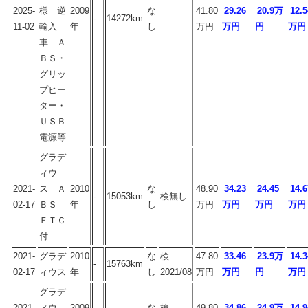
2025-
様 逆
2009
な
41.80
29.26
20.9万
12.5
-
14272km
11-02
輸入
年
し
万円
万円
円
万円
車 Ａ
ＢＳ・
グリッ
プヒー
ター・
ＵＳＢ
電源等
グラデ
ィウ
2021-
ス Ａ
2010
な
48.90
34.23
24.45
14.6
-
15053km
検無し
02-17
ＢＳ
年
し
万円
万円
万円
万円
ＥＴＣ
付
2021-
グラデ
2010
な
検
47.80
33.46
23.9万
14.3
-
15763km
02-17
ィウス
年
し
2021/08
万円
万円
円
万円
グラデ
2021-
ィウ
2009
な
検
49.80
34.86
24.9万
14.9