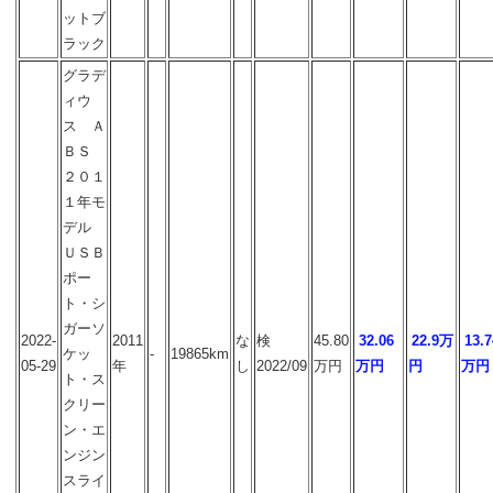
ットブ
ラック
グラデ
ィウ
ス Ａ
ＢＳ
２０１
１年モ
デル
ＵＳＢ
ポー
ト・シ
ガーソ
2022-
2011
な
検
45.80
32.06
22.9万
13.7
ケッ
-
19865km
05-29
年
し
2022/09
万円
万円
円
万円
ト・ス
クリー
ン・エ
ンジン
スライ