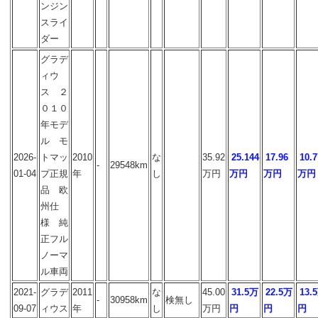
ンジン
スライ
ダー
グラデ
ィウ
ス ２
０１０
年モデ
ル モ
2026-
トマッ
2010
な
35.92
25.144
17.96
10.7
-
29548km
01-04
プ正規
年
し
万円
万円
万円
万円
品 欧
州仕
様 純
正フル
ノーマ
ル車両
2021-
グラデ
2011
な
45.00
31.5万
22.5万
13.
-
30958km
検無し
09-07
ィウス
年
し
万円
円
円
円