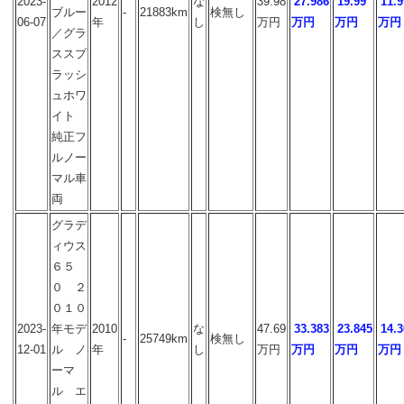
2023-
2012
な
39.98
27.986
19.99
11.9
ブルー
-
21883km
検無し
06-07
年
し
万円
万円
万円
万円
／グラ
ススプ
ラッシ
ュホワ
イト
純正フ
ルノー
マル車
両
グラデ
ィウス
６５
０ ２
０１０
2023-
年モデ
2010
な
47.69
33.383
23.845
14.3
-
25749km
検無し
12-01
ル ノ
年
し
万円
万円
万円
万円
ーマ
ル エ