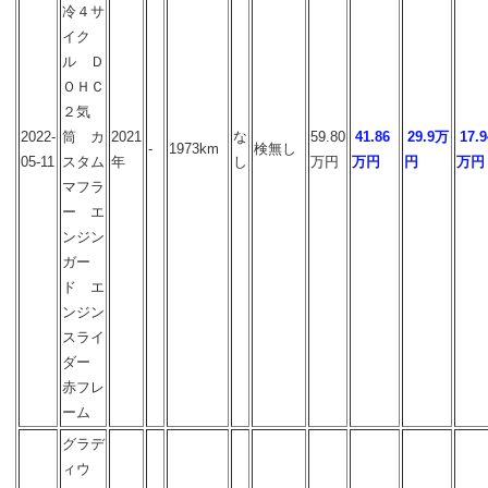
冷４サ
イク
ル Ｄ
ＯＨＣ
２気
2022-
筒 カ
2021
な
59.80
41.86
29.9万
17.9
-
1973km
検無し
05-11
スタム
年
し
万円
万円
円
万円
マフラ
ー エ
ンジン
ガー
ド エ
ンジン
スライ
ダー
赤フレ
ーム
グラデ
ィウ