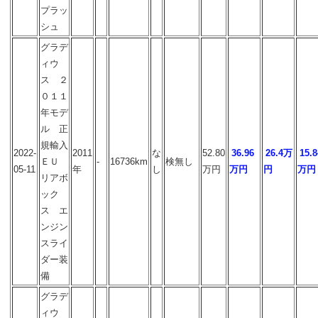
プラッ
シュ
グラデ
ィウ
ス ２
０１１
年モデ
ル 正
規輸入
2022-
2011
な
52.80
36.96
26.4万
15.8
ＥＵ
-
16736km
検無し
05-11
年
し
万円
万円
円
万円
リアボ
ック
ス エ
ンジン
スライ
ダー装
備
グラデ
ィウ