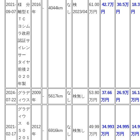
2021-
様 分
2016
な
検
61.00
42.7万
30.5万
18.
-
4044km
09-07
離型Ｅ
年
し
2023/04
万円
円
円
円
ＴＣ
ヨシム
ラ政府
認証サ
イレン
サー
タイヤ
前後２
０２０
年製
2024-
グラデ
2009
な
53.80
37.66
26.9万
16.1
-
5617km
検無し
07-22
ィウス
年
し
万円
万円
円
万円
グラデ
ィウ
ス ６
2021-
2012
な
49.99
34.993
24.995
14.9
５０
-
6916km
検無し
02-17
年
し
万円
万円
万円
万円
２０１