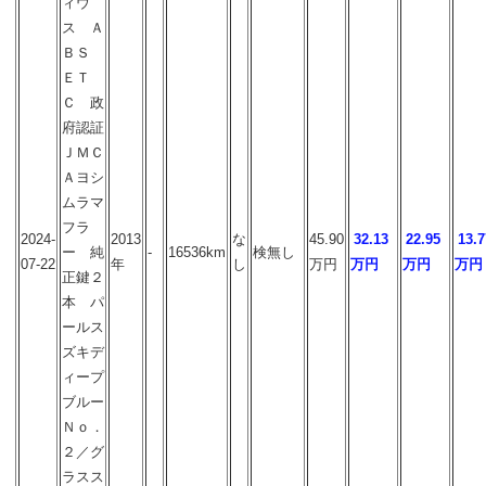
ィウ
ス Ａ
ＢＳ
ＥＴ
Ｃ 政
府認証
ＪＭＣ
Ａヨシ
ムラマ
フラ
2024-
2013
な
45.90
32.13
22.95
13.7
ー 純
-
16536km
検無し
07-22
年
し
万円
万円
万円
万円
正鍵２
本 パ
ールス
ズキデ
ィープ
ブルー
Ｎｏ．
２／グ
ラスス