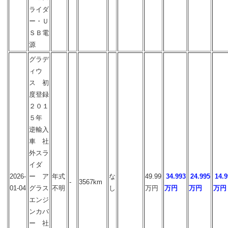
ライダ
ー・Ｕ
ＳＢ電
源
グラデ
ィウ
ス 初
度登録
２０１
５年
逆輸入
車 社
外スラ
イダ
2026-
ー ア
年式
な
49.99
34.993
24.995
14.9
-
3567km
01-04
グラス
不明
し
万円
万円
万円
万円
エンジ
ンカバ
ー 社