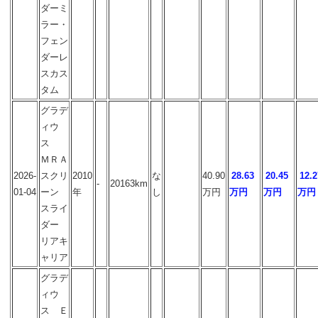
ダーミ
ラー・
フェン
ダーレ
スカス
タム
グラデ
ィウ
ス
ＭＲＡ
2026-
スクリ
2010
な
40.90
28.63
20.45
12.2
-
20163km
01-04
ーン
年
し
万円
万円
万円
万円
スライ
ダー
リアキ
ャリア
グラデ
ィウ
ス Ｅ