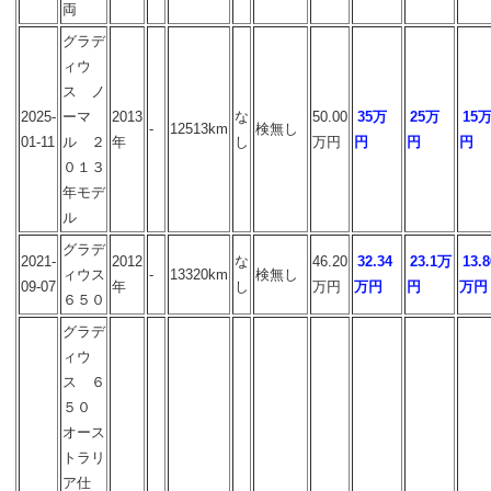
両
グラデ
ィウ
ス ノ
2025-
ーマ
2013
な
50.00
35万
25万
15
-
12513km
検無し
01-11
ル ２
年
し
万円
円
円
円
０１３
年モデ
ル
グラデ
2021-
2012
な
46.20
32.34
23.1万
13.8
ィウス
-
13320km
検無し
09-07
年
し
万円
万円
円
万円
６５０
グラデ
ィウ
ス ６
５０
オース
トラリ
ア仕