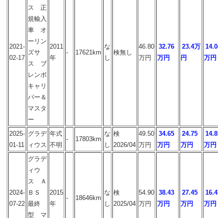
ス 正
規輸入
車 オ
ーリン
2021-
2011
な
46.80
32.76
23.4万
14.0
ズサ
-
17621km
検無し
02-17
年
し
万円
万円
円
万円
ス ブ
レンボ
キャリ
パー＆
マスタ
ー
2025-
グラデ
年式
な
検
49.50
34.65
24.75
14.8
-
17803km
01-11
ィウス
不明
し
2026/04
万円
万円
万円
万円
グラデ
ィウ
ス Ａ
2024-
ＢＳ
2015
な
検
54.90
38.43
27.45
16.4
-
18646km
07-22
最終
年
し
2025/04
万円
万円
万円
万円
型 マ