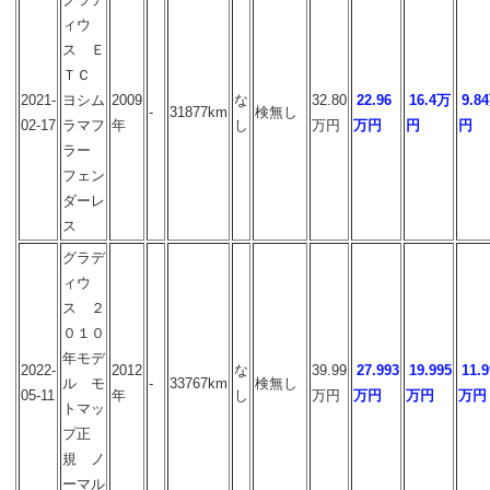
ィウ
ス Ｅ
ＴＣ
2021-
ヨシム
2009
な
32.80
22.96
16.4万
9.8
-
31877km
検無し
02-17
ラマフ
年
し
万円
万円
円
円
ラー
フェン
ダーレ
ス
グラデ
ィウ
ス ２
０１０
年モデ
2022-
2012
な
39.99
27.993
19.995
11.9
ル モ
-
33767km
検無し
05-11
年
し
万円
万円
万円
万円
トマッ
プ正
規 ノ
ーマル