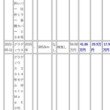
外レバ
ー 社
外ミラ
ー 各
種カバ
ー Ｕ
ＳＢ等
2022-
グラデ
2015
な
59.80
41.86
29.9万
17.9
-
3852km
検無し
05-11
ィウス
年
し
万円
万円
円
万円
グラデ
ィウ
ス ２
０１４
年モデ
ル Ｍ
ｏｔｏ
Ｍａ
ｐ Ｅ
Ｕ仕