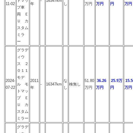
トマッ
-
16347km
11-02
年
し
万円
万円
円
万円
プ車
両 Ｅ
Ｕ カ
スタム
ミラ
ー
グラデ
ィウ
ス ２
０１１
モデ
2024-
2011
な
51.80
36.26
25.9万
15.5
ル モ
-
16347km
検無し
07-22
年
し
万円
万円
円
万円
トマッ
プ Ｅ
Ｕ カ
スタム
ミラー
グラデ