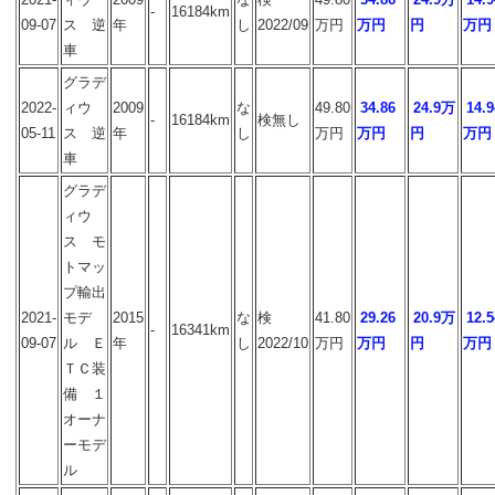
-
16184km
09-07
ス 逆
年
し
2022/09
万円
万円
円
万円
車
グラデ
2022-
ィウ
2009
な
49.80
34.86
24.9万
14.9
-
16184km
検無し
05-11
ス 逆
年
し
万円
万円
円
万円
車
グラデ
ィウ
ス モ
トマッ
プ輸出
2021-
モデ
2015
な
検
41.80
29.26
20.9万
12.5
-
16341km
09-07
ル Ｅ
年
し
2022/10
万円
万円
円
万円
ＴＣ装
備 １
オーナ
ーモデ
ル