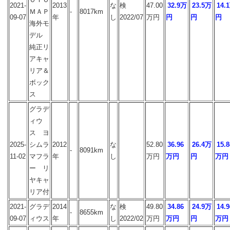
2021-
2013
な
検
47.00
32.9万
23.5万
14.
ＭＡＰ
-
8017km
09-07
年
し
2022/07
万円
円
円
円
海外モ
デル
純正リ
アキャ
リア＆
ボック
ス
グラデ
ィウ
ス ヨ
2025-
シムラ
2012
な
52.80
36.96
26.4万
15.8
-
8091km
11-02
マフラ
年
し
万円
万円
円
万円
ー リ
ヤキャ
リア付
2021-
グラデ
2014
な
検
49.80
34.86
24.9万
14.9
-
8655km
09-07
ィウス
年
し
2022/02
万円
万円
円
万円