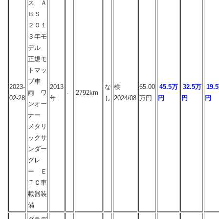
ス Ａ
ＢＳ
２０１
３年モ
デル
正規モ
トマッ
プ車
2023-
2013
な
検
65.00
45.5万
32.5万
19.
両 ワ
-
2792km
02-28
年
し
2024/08
万円
円
円
円
ンオー
ナー
メタリ
ックサ
ンダー
グレ
ー Ｅ
ＴＣ車
載器装
備