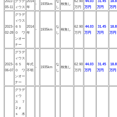
2022-
グラデ
2014
な
62.90
44.03
31.45
18.8
-
1935km
検無し
05-11
ィウス
年
し
万円
万円
万円
万円
グラデ
ィウス
2023-
６５
2014
な
62.90
44.03
31.45
18.8
-
1935km
検無し
02-28
０ ワ
年
し
万円
万円
万円
万円
ンオー
ナー
グラデ
ィウス
2023-
６５
年式
な
62.90
44.03
31.45
18.8
-
1935km
検無し
06-07
０ ワ
不明
し
万円
万円
万円
万円
ンオー
ナー
グラデ
ィウ
ス ７
２ｐ
ｓ 水