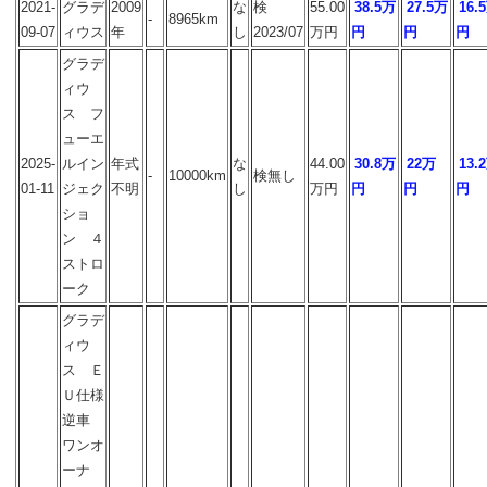
2021-
グラデ
2009
な
検
55.00
38.5万
27.5万
16.
-
8965km
09-07
ィウス
年
し
2023/07
万円
円
円
円
グラデ
ィウ
ス フ
ューエ
2025-
ルイン
年式
な
44.00
30.8万
22万
13.
-
10000km
検無し
01-11
ジェク
不明
し
万円
円
円
円
ショ
ン ４
ストロ
ーク
グラデ
ィウ
ス Ｅ
Ｕ仕様
逆車
ワンオ
ーナ