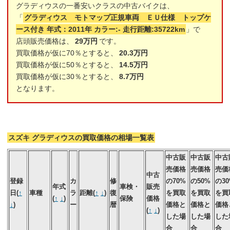
グラディウスの一番安いクラスの中古バイクは、
「
グラディウス モトマップ正規車両 ＥＵ仕様 トップケ
ース付き 年式：2011年 カラー:- 走行距離:35722km
」で
店頭販売価格は、
29万円
です。
買取価格が仮に70％とすると、
20.3万円
買取価格が仮に50％とすると、
14.5万円
買取価格が仮に30％とすると、
8.7万円
となります。
スズキ グラディウスの買取価格の相場一覧表
中古販
中古販
中古
売価格
売価格
売価
中古
登録
カ
修
の70%
の50%
の3
年式
車検・
販売
日(
↑
車種
ラ
距離(
↑
↓
)
復
を買取
を買取
を買
(
↑
↓
)
保険
価格
↓
)
ー
暦
価格と
価格と
価格
(
↑
↓
)
した場
した場
した
合
合
合