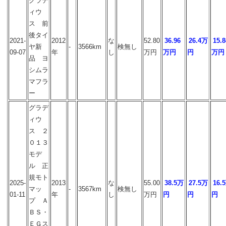
グラデ
ィウ
ス 前
後タイ
2021-
2012
な
52.80
36.96
26.4万
15.8
ヤ新
-
3566km
検無し
09-07
年
し
万円
万円
円
万円
品 ヨ
シムラ
マフラ
ー
グラデ
ィウ
ス ２
０１３
モデ
ル 正
規モト
2025-
2013
な
55.00
38.5万
27.5万
16.
マッ
-
3567km
検無し
01-11
年
し
万円
円
円
円
プ Ａ
ＢＳ・
ＥＧス