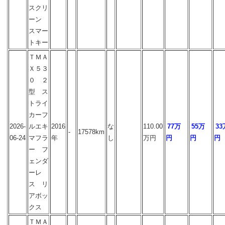
スクリ
ーン
スマー
トキー
ＴＭＡ
Ｘ５３
０ ２
型 ス
トライ
カーフ
2026-
ルエキ
2016
な
110.00
77万
55万
33
-
17578km
06-24
マフラ
年
し
万円
円
円
円
ー フ
ェンダ
ーレ
ス リ
アボッ
クス
ＴＭＡ