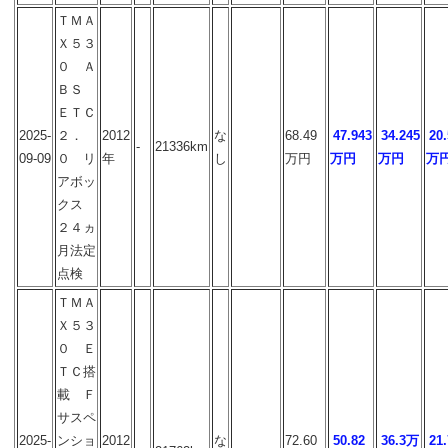
ＴＭＡ
Ｘ５３
０ Ａ
ＢＳ
ＥＴＣ
2025-
２．
2012
な
68.49
47.943
34.245
20
-
21336km
09-09
０ リ
年
し
万円
万円
万円
万
アボッ
クス
２４ヵ
月法定
点検
ＴＭＡ
Ｘ５３
０ Ｅ
ＴＣ搭
載 Ｆ
サスペ
2025-
ンショ
2012
な
72.60
50.82
36.3万
21.