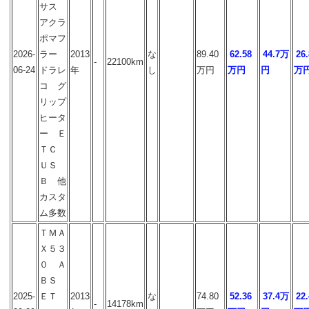
サス
アクラ
ポマフ
2026-
ラー
2013
な
89.40
62.58
44.7万
26.
-
22100km
06-24
ドラレ
年
し
万円
万円
円
万
コ グ
リップ
ヒータ
ー Ｅ
ＴＣ
ＵＳ
Ｂ 他
カスタ
ム多数
ＴＭＡ
Ｘ５３
０ Ａ
ＢＳ
2025-
ＥＴ
2013
な
74.80
52.36
37.4万
22.
-
14178km