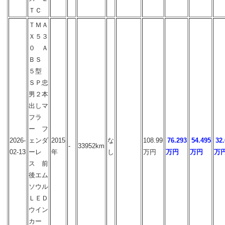
ＴＣ
ＴＭＡ
Ｘ５３
０ Ａ
ＢＳ
５型
ＳＰ忠
男２本
出しマ
フラ
ー フ
2026-
ェンダ
2015
な
108.99
76.293
54.495
32
-
33952km
02-13
ーレ
年
し
万円
万円
万円
万
ス 前
後エム
ソウル
ＬＥＤ
ウイン
カー