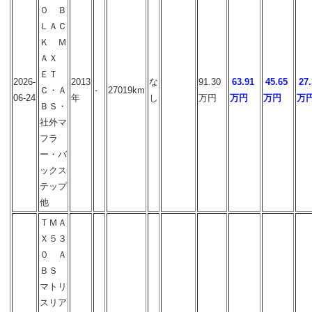
０ Ｂ
ＬＡＣ
Ｋ Ｍ
ＡＸ
ＥＴ
2026-
2013
な
91.30
63.91
45.65
27.
Ｃ・Ａ
-
27019km
06-24
年
し
万円
万円
万円
万
ＢＳ・
社外マ
フラ
ー・バ
ックス
テップ
他
ＴＭＡ
Ｘ５３
０ Ａ
ＢＳ
マトリ
スリア