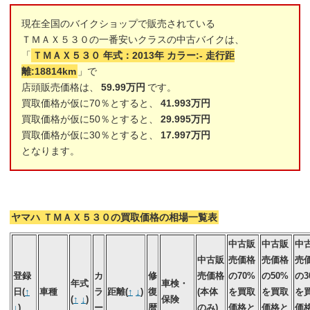
現在全国のバイクショップで販売されている
ＴＭＡＸ５３０の一番安いクラスの中古バイクは、
「
ＴＭＡＸ５３０ 年式：2013年 カラー:- 走行距
離:18814km
」で
店頭販売価格は、
59.99万円
です。
買取価格が仮に70％とすると、
41.993万円
買取価格が仮に50％とすると、
29.995万円
買取価格が仮に30％とすると、
17.997万円
となります。
ヤマハ ＴＭＡＸ５３０の買取価格の相場一覧表
中古販
中古販
中
中古販
売価格
売価格
売
登録
カ
修
売価格
の70%
の50%
の3
年式
車検・
日(
↑
車種
ラ
距離(
↑
↓
)
復
(本体
を買取
を買取
を
(
↑
↓
)
保険
↓
)
ー
暦
のみ)
価格と
価格と
価