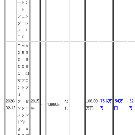
ートシ
ート
フェン
ダーレ
ス Ｅ
ＴＣ
ＴＭＡ
Ｘ５３
０ Ｓ
００８
１ 倒
立フロ
ントフ
ォー
2026-
ク セ
2015
な
108.00
75.6万
54万
32
-
43998km
02-13
ンター
年
し
万円
円
円
円
スタン
ド付
き Ａ