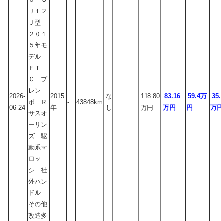
Ｊ１２
Ｊ型
２０１
５年モ
デル
ＥＴ
Ｃ ブ
レン
2026-
2015
な
118.80
83.16
59.4万
35.
ボ Ｒ
-
43848km
06-24
年
し
万円
万円
円
万
サスオ
ーリン
ズ 駆
動系マ
ロッ
シ 社
外ハン
ドル
その他
改造多