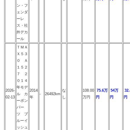
ン・フ
ェンダ
ーレ
ス・社
外デカ
ール
ＴＭＡ
Ｘ５３
０ Ａ
１５２
７ ２
０１４
年モデ
2026-
2014
な
108.00
75.6万
54万
32
ル カ
-
26492km
02-13
年
し
万円
円
円
円
ーボン
パー
ツ ブ
ルーイ
ッシュ