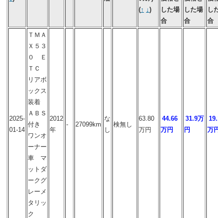
(
↑
↓
)
した場
した場
し
合
合
合
ＴＭＡ
Ｘ５３
０ Ｅ
ＴＣ
リアボ
ックス
装着
ＡＢＳ
2025-
2012
な
63.80
44.66
31.9万
19.
付き
-
27099km
検無し
01-14
年
し
万円
万円
円
万
ワンオ
ーナー
車 マ
ットダ
ークグ
レーメ
タリッ
ク