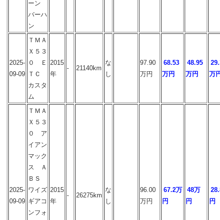
ーン
バーハ
ン
ＴＭＡ
Ｘ５３
2025-
０ Ｅ
2015
な
97.90
68.53
48.95
29.
-
21140km
09-09
ＴＣ
年
し
万円
万円
万円
万
カスタ
ム
ＴＭＡ
Ｘ５３
０ ア
イアン
マック
ス Ａ
ＢＳ
2025-
ワイズ
2015
な
96.00
67.2万
48万
28
-
26275km
09-09
ギアコ
年
し
万円
円
円
円
ンフォ