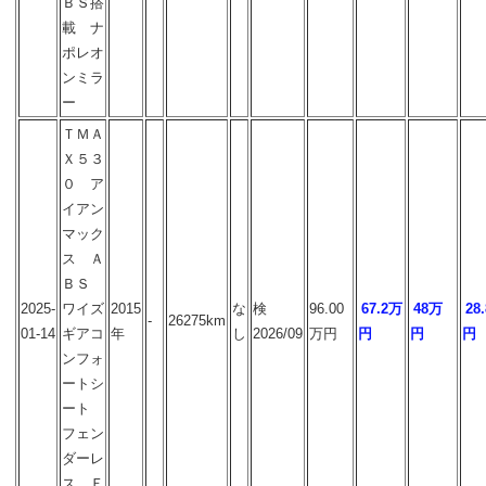
ＢＳ搭
載 ナ
ポレオ
ンミラ
ー
ＴＭＡ
Ｘ５３
０ ア
イアン
マック
ス Ａ
ＢＳ
2025-
ワイズ
2015
な
検
96.00
67.2万
48万
28
-
26275km
01-14
ギアコ
年
し
2026/09
万円
円
円
円
ンフォ
ートシ
ート
フェン
ダーレ
ス Ｅ