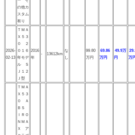
ー そ
の他カ
スタム
有り
ＴＭＡ
Ｘ５３
０ ２
2026-
０１６
2016
な
99.80
69.86
49.9万
29.
-
13612km
02-13
年モデ
年
し
万円
万円
円
万
ル Ｓ
Ｊ１２
Ｊ型
ＴＭＡ
Ｘ５３
０ Ａ
ＢＳ
ＩＲＯ
ＮＭＡ
Ｘ ア