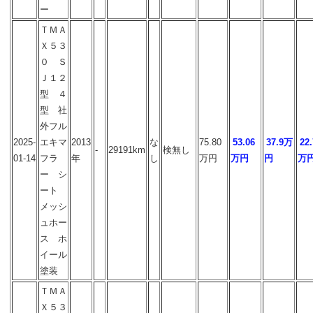
ー
ＴＭＡ
Ｘ５３
０ Ｓ
Ｊ１２
型 ４
型 社
外フル
2025-
エキマ
2013
な
75.80
53.06
37.9万
22.
-
29191km
検無し
01-14
フラ
年
し
万円
万円
円
万
ー シ
ート
メッシ
ュホー
ス ホ
イール
塗装
ＴＭＡ
Ｘ５３