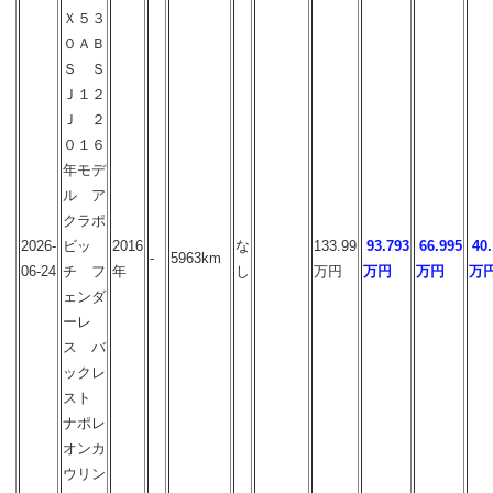
Ｘ５３
０ＡＢ
Ｓ Ｓ
Ｊ１２
Ｊ ２
０１６
年モデ
ル ア
クラポ
2026-
ビッ
2016
な
133.99
93.793
66.995
40
-
5963km
06-24
チ フ
年
し
万円
万円
万円
万
ェンダ
ーレ
ス バ
ックレ
スト
ナポレ
オンカ
ウリン