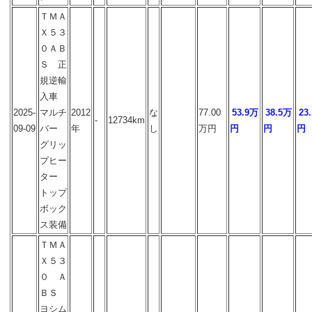
ＴＭＡ
Ｘ５３
０ＡＢ
Ｓ 正
規逆輸
入車
2025-
マルチ
2012
な
77.00
53.9万
38.5万
23
-
12734km
09-09
バー
年
し
万円
円
円
円
グリッ
プヒー
ター
トップ
ボック
ス装備
ＴＭＡ
Ｘ５３
０ Ａ
ＢＳ
ヨシム