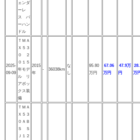
ェンダ
ーレ
ス バ
ーハン
ドル
ＴＭＡ
Ｘ５３
０ ２
０１５
2025-
2015
な
95.80
67.06
47.9万
28.
年モデ
-
36038km
09-09
年
し
万円
万円
円
万
ル リ
アボッ
クス装
備
ＴＭＡ
Ｘ５３
０ＡＢ
Ｓ Ｓ
Ｊ１２