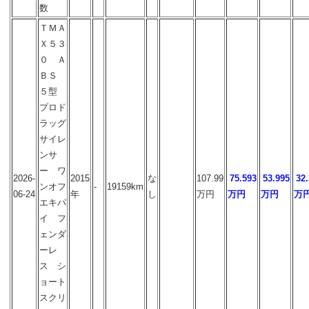
数
ＴＭＡ
Ｘ５３
０ Ａ
ＢＳ
５型
プロド
ラッグ
サイレ
ンサ
ー ワ
2026-
2015
な
107.99
75.593
53.995
32
ンオフ
-
19159km
06-24
年
し
万円
万円
万円
万
エキパ
イ フ
ェンダ
ーレ
ス シ
ョート
スクリ