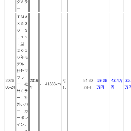
グミラ
ー
ＴＭＡ
Ｘ５３
０ Ｓ
Ｊ１２
Ｊ型
２０１
６年モ
デル
社外マ
フラ
2026-
2016
な
84.80
59.36
42.4万
25.
ー 社
-
41383km
06-24
年
し
万円
万円
円
万
外ミラ
ー 社
外レバ
ー カ
ーボン
インナ