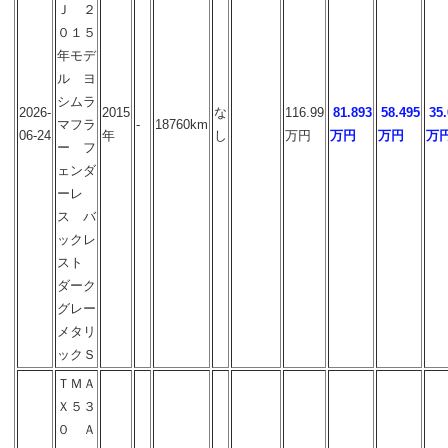
Ｊ ２
０１５
年モデ
ル ヨ
シムラ
2026-
2015
な
116.99
81.893
58.495
35
マフラ
-
18760km
06-24
年
し
万円
万円
万円
万
ー フ
ェンダ
ーレ
ス バ
ックレ
スト
ダーク
グレー
メタリ
ックＳ
ＴＭＡ
Ｘ５３
０ Ａ