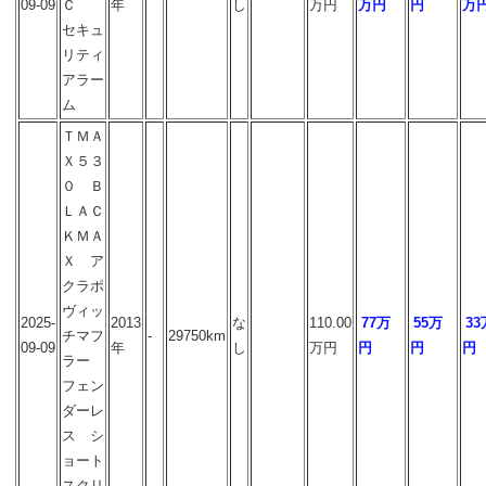
09-09
Ｃ
年
し
万円
万円
円
万
セキュ
リティ
アラー
ム
ＴＭＡ
Ｘ５３
０ Ｂ
ＬＡＣ
ＫＭＡ
Ｘ ア
クラポ
ヴィッ
2025-
2013
な
110.00
77万
55万
33
チマフ
-
29750km
09-09
年
し
万円
円
円
円
ラー
フェン
ダーレ
ス シ
ョート
スクリ