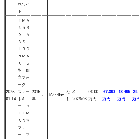
ホワイ
ト
ＴＭＡ
Ｘ５３
０ Ａ
ＢＳ
ＩＲＯ
ＮＭＡ
Ｘ ５
型 倒
立フォ
ーク
2025-
スマー
2015
な
検
96.99
67.893
48.495
29
-
10444km
01-14
トキ
年
し
2026/06
万円
万円
万円
万
ー Ｈ
ＩＴＭ
ＡＮマ
フラ
ー フ