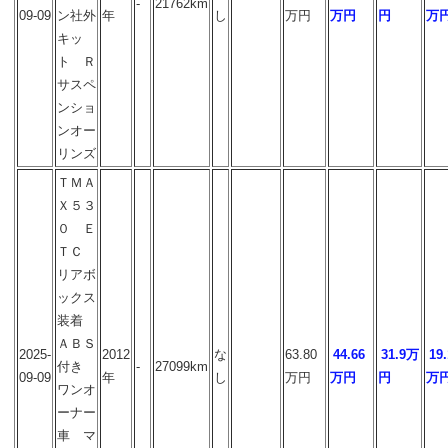
-
21762km
09-09
ン社外
年
し
万円
万円
円
万
キッ
ト Ｒ
サスペ
ンショ
ンオー
リンズ
ＴＭＡ
Ｘ５３
０ Ｅ
ＴＣ
リアボ
ックス
装着
ＡＢＳ
2025-
2012
な
63.80
44.66
31.9万
19.
付き
-
27099km
09-09
年
し
万円
万円
円
万
ワンオ
ーナー
車 マ