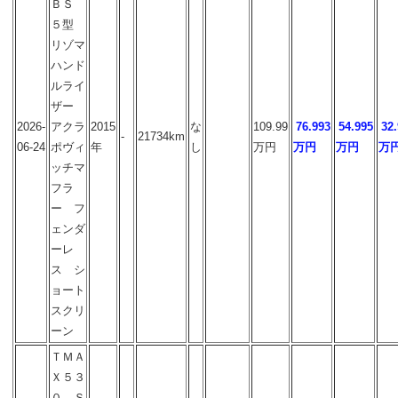
ＢＳ
５型
リゾマ
ハンド
ルライ
ザー
2026-
アクラ
2015
な
109.99
76.993
54.995
32
-
21734km
06-24
ポヴィ
年
し
万円
万円
万円
万
ッチマ
フラ
ー フ
ェンダ
ーレ
ス シ
ョート
スクリ
ーン
ＴＭＡ
Ｘ５３
０ Ｓ