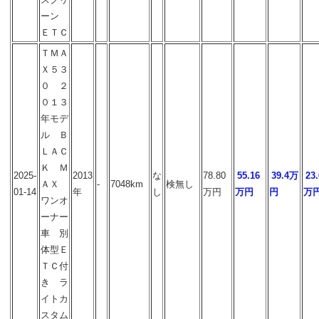
ーン
ＥＴＣ
ＴＭＡ
Ｘ５３
０ ２
０１３
年モデ
ル Ｂ
ＬＡＣ
Ｋ Ｍ
2025-
2013
な
78.80
55.16
39.4万
23.
ＡＸ
-
7048km
検無し
01-14
年
し
万円
万円
円
万
ワンオ
ーナー
車 別
体型Ｅ
ＴＣ付
き ラ
イトカ
スタム