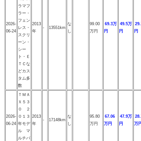
ラマフ
ラー・
フェン
2026-
2013
な
99.00
69.3万
49.5万
29
レス・
-
13551km
06-24
年
し
万円
円
円
円
スクリ
ーン・
シー
ト・Ｅ
ＴＣな
どカス
タム多
数
ＴＭＡ
Ｘ５３
０ ２
2026-
０１３
2013
な
95.80
67.06
47.9万
28.
-
17148km
06-24
年モデ
年
し
万円
万円
円
万
ル マ
ルチバ