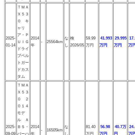
ＴＭＡ
Ｘ５３
０ キ
ャリ
ア・Ｐ
2025-
2014
な
検
59.99
41.993
29.995
17
ＵＩＧ
-
25564km
01-14
年
し
2026/05
万円
万円
万円
万
ドライ
ブベル
トガー
ドカス
タム
ＴＭＡ
Ｘ５３
０ ２
０１４
モデ
ル Ａ
2025-
ＢＳ・
2014
な
81.40
56.98
40.7万
24.
-
16505km
09-09
バーハ
年
し
万円
万円
円
万