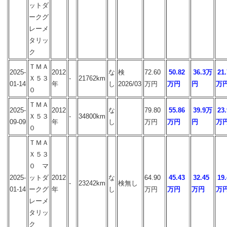
ットダ
ークグ
レーメ
タリッ
ク
ＴＭＡ
2025-
2012
な
検
72.60
50.82
36.3万
21.
Ｘ５３
-
21762km
01-14
年
し
2026/03
万円
万円
円
万
０
ＴＭＡ
2025-
2012
な
79.80
55.86
39.9万
23.
Ｘ５３
-
34800km
09-09
年
し
万円
万円
円
万
０
ＴＭＡ
Ｘ５３
０ マ
2025-
ットダ
2012
な
64.90
45.43
32.45
19.
-
23242km
検無し
01-14
ークグ
年
し
万円
万円
万円
万
レーメ
タリッ
ク